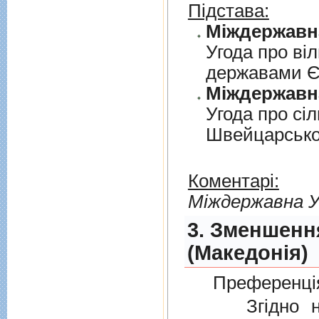
Підстава:
Угода про вi
державами 
Угода про сi
Швейцарськ
Коментарі:
Мiждержавна У
3. Зменшенн
(Македонія)
Преференція
Згідно нов