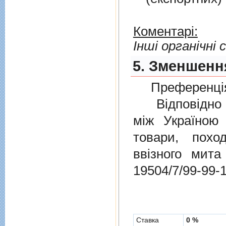
Коментарі:
Інші органічні 
5. Зменшення
Преференція
Відповідно 
мiж Україною
товари, пох
ввізного мит
19504/7/99-99-
Cтавка
0 %