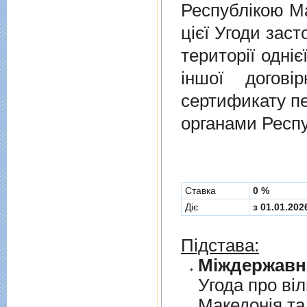
Республікою Ма
цієї Угоди заст
території одніє
іншої догов
сертификату п
органами Респу
Cтавка
0 %
Діє
з 01.01.202
Підстава:
Угода про вi
Македонiя та