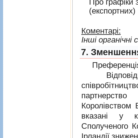
Про графiки 
(експортних)
Коментарі:
Інші органічні 
7. Зменшення
Преференція
Відповідно
співробітниц
партнерств
Королівством В
вказані у к
Сполученого Ко
Ірландії знижен