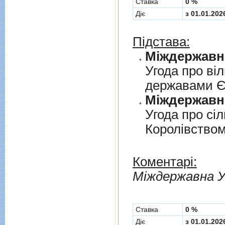
Cтавка
0 %
Діє
з 01.01.202
Підстава:
Угода про вi
державами 
Угода про сi
Королiвством
Коментарі:
Мiждержавна У
Cтавка
0 %
Діє
з 01.01.202