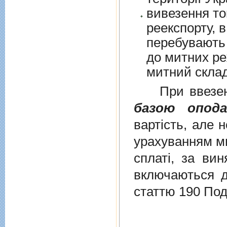
вивезення то
реекспорту, в
перебувають у в
до митних режим
митний склад
При ввезенні 
базою опода
вартість, але 
урахуванням ми
сплаті, за ви
включаються до
статтю 190 Под