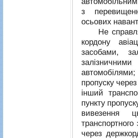
автомобiльними
з перевищен
осьових навант
Не справляєт
кордону авiа
засобами, за
залiзничними
автомобiлями
пропуску через
iнший транспо
пункту пропуск
вивезення ц
транспортного 
через держкор