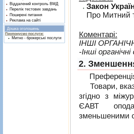
Віддалений контроль ВМД
Закон Україн
Перелік тестових завдань
Про Митний 
Поширені питання
Реклама на сайті
Дошка оголошень
Коментарі:
Пропонуємо послуги:
Митно - брокерські послуги
IНШI ОРГАНIЧ
-Iншi органiчнi
2. Зменшенн
Преференція
Товари, вказан
згiдно з мiжу
ЄАВТ опода
зменьшеними с