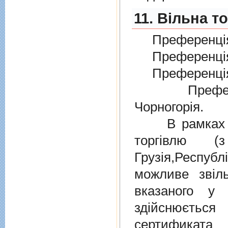
11. Вільна т
Преференція
Преференція
Преференція
Преферен
Чорногорія.
В рамках дiю
торгiвлю (
Грузiя,Респу
можливе звіл
вказаного у 
здійснюєтьс
сертификата 