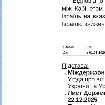
Відповідно 
мiж Кабінетом
Ізраїль на вка
Ізраїлю знижен
Cтавка
0 %
Діє
з 01.01.202
Підстава:
Угода про вiл
України та У
Лист Держми
22.12.2025