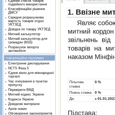
Єдиний список товарів
подвійного використання
Класифікаційні рішення
1. Ввізне ми
ДМСУ
Середня розрахункова
вартість товарів згідно
Являє собою п
УКТЗЕД
Довідка по товару УКТЗЕД
митний кордон 
Митний калькулятор
звiльнень вiд
Митний калькулятор для
громадян (М16)
товарiв на ми
Розрахунок імпорта
автомобіля
наказом Мінфін
Інформаційна підтримка
Електронне декларування
NCTS Фаза 5
Єдине вікно для міжнародної
торгівлі
Час очікування в пунктах
Пільгова
0 %
пропуску
ставка
Перевірити ВМД
Повна ставка
0 %
Митний кодекс України
Діє
з 01.01.202
Кодекси України
Довідкові матеріали
Архів новин
Підстава:
Обговорення законопроектів