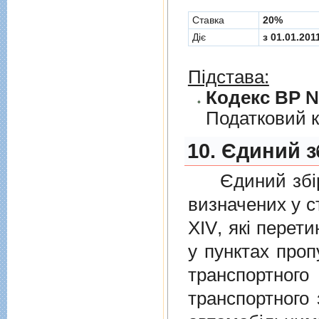
Cтавка
20%
Діє
з 01.01.201
Підстава:
Кодекс ВР № 
Податковий к
10. Єдиний з
Єдиний збiр с
визначених у
с
XIV
, якi перет
у пунктах проп
транспортно
транспортного 