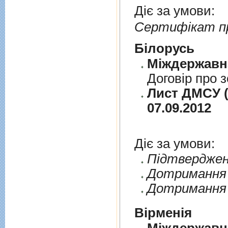
Діє за умови:
Сертифікат п
Бiлорусь
Договiр про з
Лист ДМСУ (д
07.09.2012
Діє за умови:
Пiдтверджен
Дотримання п
Дотримання 
Вірменія