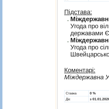
Підстава:
Угода про вi
державами 
Угода про сi
Швейцарськ
Коментарі:
Мiждержавна У
Cтавка
0 %
Діє
з 01.01.202