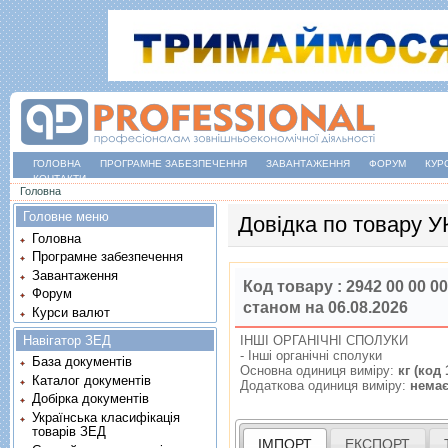
ГОЛОВНА
ПРОГРАМНЕ ЗАБЕЗПЕЧЕННЯ
ЗАВАНТАЖЕННЯ
ФОРУМ
КУР
КОНТАКТИ
Ви є тут
Головна
Головне меню
Довідка по товару 
Головна
Програмне забезпечення
Завантаження
Код товару :
2942 00 00 00
Форум
станом на 06.08.2026
Курси валют
Навігатор ЗЕД
IНШI ОРГАНIЧНI СПОЛУКИ
- Iншi органiчнi сполуки
База документів
Основна одиниця виміру:
кг (код 
Каталог документів
Додаткова одиниця виміру:
нема
Добірка документів
Українська класифікація
товарів ЗЕД
ІМПОРТ
ЕКСПОРТ