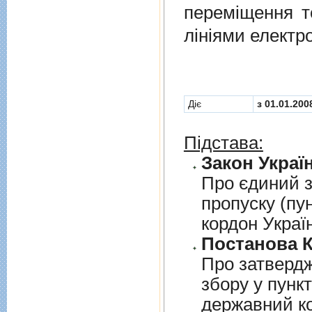
перемiщення т
лiнiями електр
Діє
з 01.01.200
Підстава:
Закон Україн
Про єдиний з
пропуску (пу
кордон Украї
Постанова К
Про затверд
збору у пунк
державний к