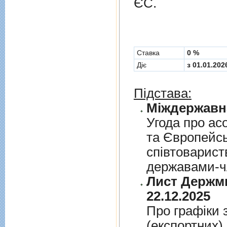
ЄС.
Cтавка
0 %
Діє
з 01.01.202
Підстава:
Угода про асо
та Європейс
спiвтовариств
державами-чл
Лист Держми
22.12.2025
Про графiки 
(експортних)