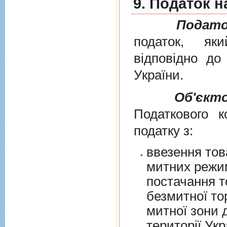
9. Податок н
Подато
податок, як
вiдповiдно д
України
.
Об'єкт
Податкового к
податку з:
ввезення тов
митних режим
постачання т
безмитної торгів
митної зони для їх 
території Укр