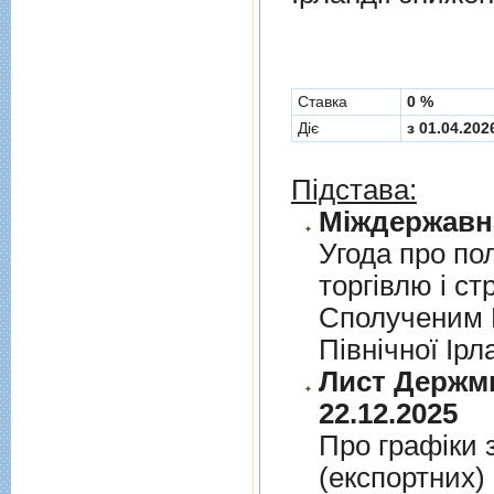
Cтавка
0 %
Діє
з 01.04.202
Підстава:
Угода про по
торгiвлю i ст
Сполученим К
Пiвнiчної Iрл
Лист Держми
22.12.2025
Про графiки 
(експортних)