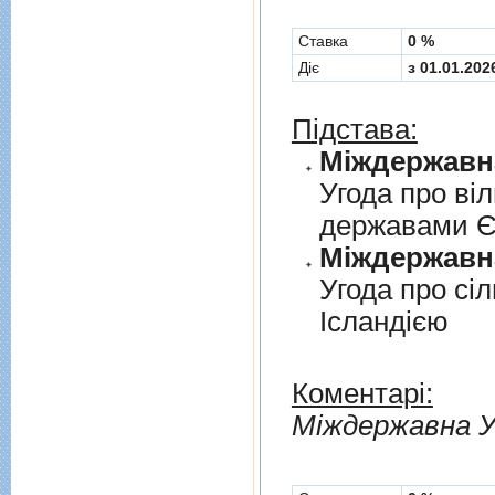
Cтавка
0 %
Діє
з 01.01.202
Підстава:
Угода про вi
державами 
Угода про сi
Iсландiєю
Коментарі:
Мiждержавна У