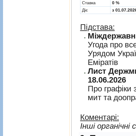
Cтавка
0 %
Діє
з 01.07.202
Підстава:
Угода про вс
Урядом Укра
Емiратiв
Лист Держми
18.06.2026
Про графiки 
мит та дооп
Коментарі:
Інші органічні 