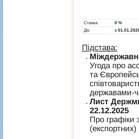
Cтавка
0 %
Діє
з 01.01.202
Підстава:
Угода про асо
та Європейс
спiвтовариств
державами-чл
Лист Держми
22.12.2025
Про графiки 
(експортних)