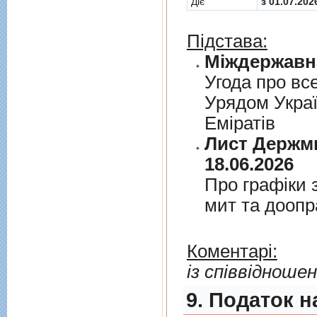
Діє
з 01.07.202
Підстава:
Угода про вс
Урядом Укра
Емiратiв
Лист Держми
18.06.2026
Про графiки 
мит та дооп
Коментарі:
із співвідноше
9. Податок н