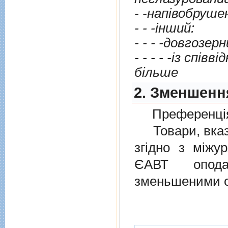
- -напiвобруше
- - -iнший:
- - - -довгозерн
- - - - -iз спiвв
бiльше
2. Зменшенн
Преференція
Товари, вказан
згiдно з мiжу
ЄАВТ опода
зменьшеними с