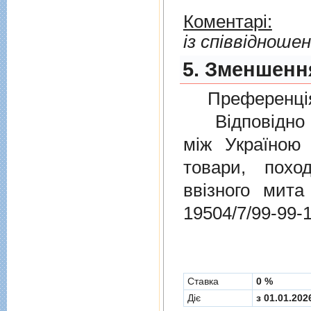
Коментарі:
із співвідноше
5. Зменшення
Преференція
Відповідно 
мiж Україною
товари, пох
ввізного мит
19504/7/99-99-
Cтавка
0 %
Діє
з 01.01.202