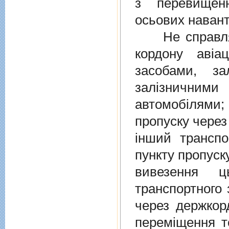
з перевищен
осьових навант
Не справляєт
кордону авiа
засобами, за
залiзничними
автомобiлями
пропуску через
iнший транспо
пункту пропуск
вивезення ц
транспортного 
через держкор
перемiщення т