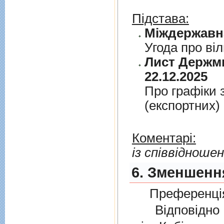
Підстава:
Угода про вi
Лист Держми
22.12.2025
Про графiки 
(експортних)
Коментарі:
із співвідноше
6. Зменшення
Преференція
Відповідно 