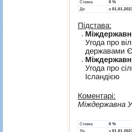
Cтавка
0 %
Діє
з 01.01.202
Підстава:
Угода про вi
державами 
Угода про сi
Iсландiєю
Коментарі:
Мiждержавна У
Cтавка
0 %
Діє
з 01.01.202