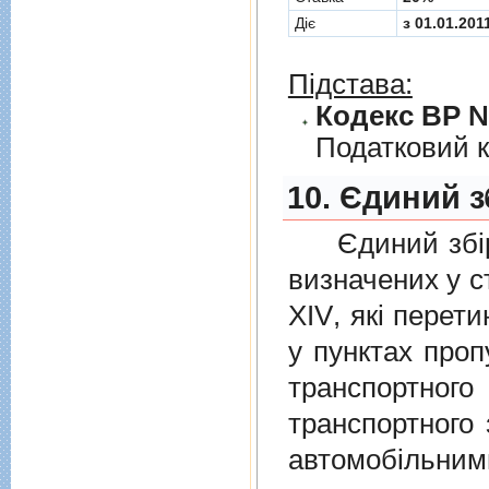
Діє
з 01.01.201
Підстава:
Кодекс ВР № 
Податковий к
10. Єдиний з
Єдиний збiр с
визначених у
с
XIV
, якi перет
у пунктах проп
транспортно
транспортного 
автомобiльними