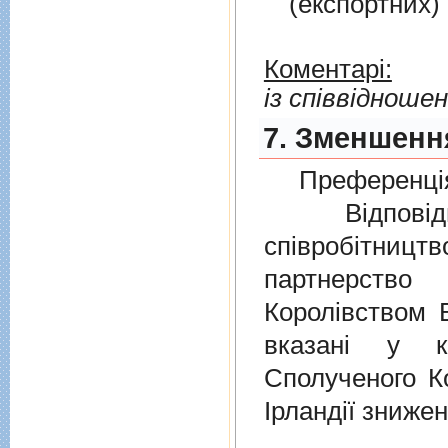
(експортних)
Коментарі:
із співвідноше
7. Зменшення
Преференція
Відповідно
співробітниц
партнерств
Королівством В
вказані у к
Сполученого Ко
Ірландії знижен