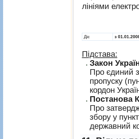
лiнiями електр
Діє
з 01.01.200
Підстава:
Закон Україн
Про єдиний з
пропуску (пу
кордон Украї
Постанова К
Про затверд
збору у пунк
державний к