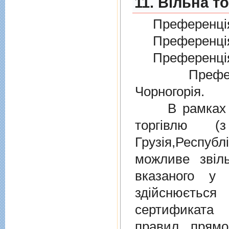
11. Вільна т
Преференція
Преференція
Преференція
Преферен
Чорногорія.
В рамках дiю
торгiвлю (
Грузiя,Респу
можливе звіл
вказаного у 
здійснюєтьс
сертификата 
правил прямо