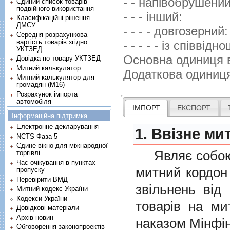
- - напiвобрушени
Єдиний список товарів
подвійного використання
- - - iнший:
Класифікаційні рішення
ДМСУ
- - - - довгозерний
Середня розрахункова
вартість товарів згідно
- - - - - iз спiвв
УКТЗЕД
Основна одиниця 
Довідка по товару УКТЗЕД
Митний калькулятор
Додаткова одиниц
Митний калькулятор для
громадян (М16)
Розрахунок імпорта
автомобіля
ІМПОРТ
ЕКСПОРТ
Інформаційна підтримка
Електронне декларування
1. Ввізне ми
NCTS Фаза 5
Єдине вікно для міжнародної
Являє собою п
торгівлі
Час очікування в пунктах
митний кордон 
пропуску
Перевірити ВМД
звiльнень вiд
Митний кодекс України
Кодекси України
товарiв на ми
Довідкові матеріали
Архів новин
наказом Мінфін
Обговорення законопроектів