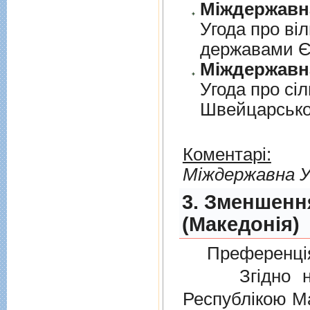
Угода про вi
державами 
Угода про сi
Швейцарськ
Коментарі:
Мiждержавна У
3. Зменшенн
(Македонія)
Преференція
Згідно нов
Республікою Ма