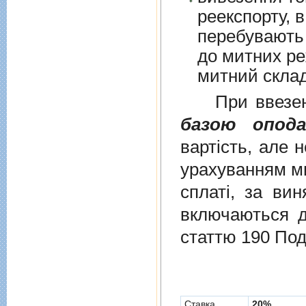
реекспорту, в
перебувають у в
до митних режим
митний склад
При ввезенні 
базою опода
вартість, але 
урахуванням ми
сплаті, за ви
включаються до
статтю 190 Под
Cтавка
20%