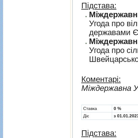
Підстава:
Угода про вi
державами 
Угода про сi
Швейцарськ
Коментарі:
Мiждержавна У
Cтавка
0 %
Діє
з 01.01.202
Підстава: