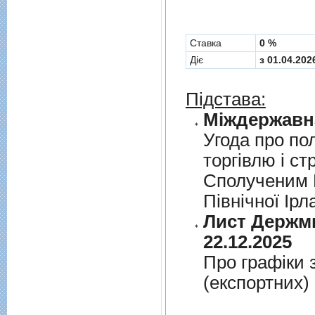
Cтавка
0 %
Діє
з 01.04.202
Підстава:
Угода про по
торгiвлю i ст
Сполученим К
Пiвнiчної Iрл
Лист Держми
22.12.2025
Про графiки 
(експортних)