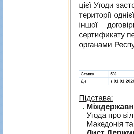
цієї Угоди заст
території одніє
іншої догов
сертификату п
органами Респу
Cтавка
5%
Діє
з 01.01.202
Підстава:
Угода про вi
Македонiя та
Лист Держми