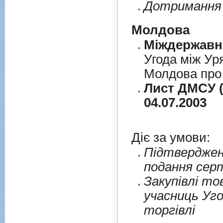
Дотримання 
Молдова
Угода між Ур
Молдова про 
Лист ДМСУ (
04.07.2003
Діє за умови:
Пiдтверджен
подання сер
Закупiвлi то
учасниць Уго
торгiвлi