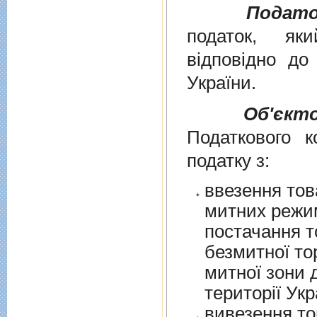
Подато
податок, як
вiдповiдно д
України
.
Об'єкт
Податкового к
податку з:
ввезення тов
митних режим
постачання т
безмитної торгів
митної зони для їх 
території Укр
вивезення то