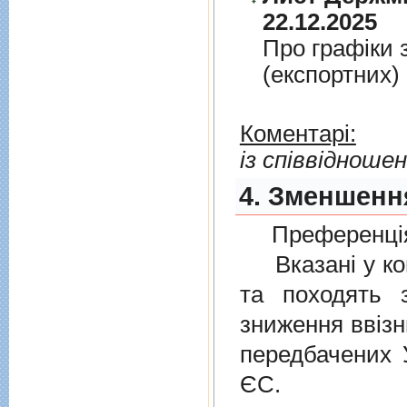
22.12.2025
Про графiки 
(експортних)
Коментарі:
із співвідноше
4. Зменшення
Преференція
Вказані у ком
та походять 
зниження ввізн
передбачених
ЄС.