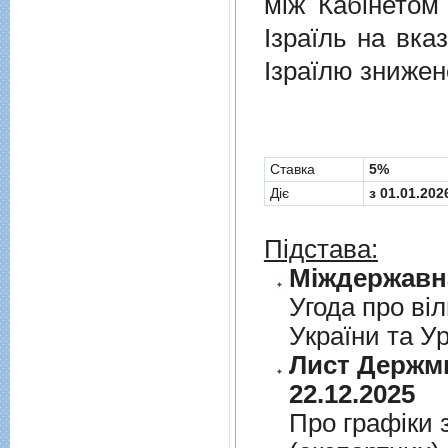
мiж Кабінетом
Ізраїль на вка
Ізраїлю знижен
Cтавка
5%
Діє
з 01.01.202
Підстава:
Угода про вiл
України та У
Лист Держми
22.12.2025
Про графiки 