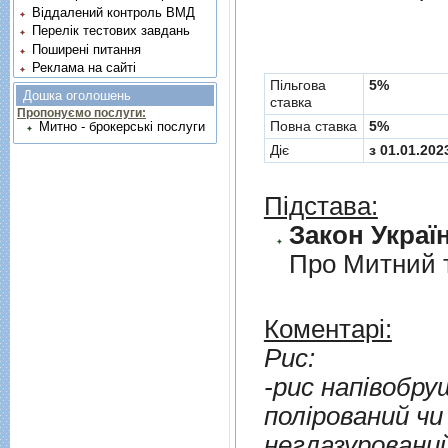
Віддалений контроль ВМД
Перелік тестових завдань
Поширені питання
Реклама на сайті
Пільгова
5%
Дошка оголошень
ставка
Пропонуємо послуги:
Повна ставка
5%
Митно - брокерські послуги
Діє
з 01.01.202
Підстава:
Закон Україн
Про Митний 
Коментарі:
Рис:
-рис напiвобрушени
полiрований чи неполiрований, глазурований ч
неглазурований