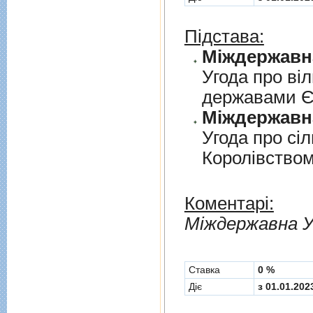
Підстава:
Угода про вi
державами 
Угода про сi
Королiвством
Коментарі:
Мiждержавна У
Cтавка
0 %
Діє
з 01.01.202