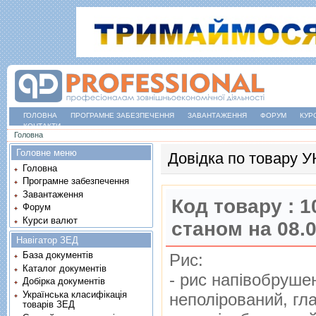
ГОЛОВНА
ПРОГРАМНЕ ЗАБЕЗПЕЧЕННЯ
ЗАВАНТАЖЕННЯ
ФОРУМ
КУР
КОНТАКТИ
Ви є тут
Головна
Головне меню
Довідка по товару 
Головна
Програмне забезпечення
Завантаження
Код товару :
1
Форум
Курси валют
станом на 08.
Навігатор ЗЕД
База документів
Рис:
Каталог документів
- рис напiвобруше
Добірка документів
Українська класифікація
неполiрований, гл
товарів ЗЕД