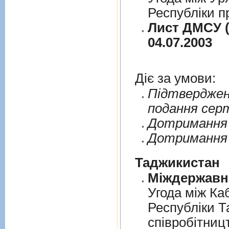
Республіки п
Лист ДМСУ (
04.07.2003
Діє за умови:
Пiдтверджен
подання сер
Дотримання п
Дотримання 
Таджикистан
Угода мiж Ка
Республiки Т
спiвробiтниц