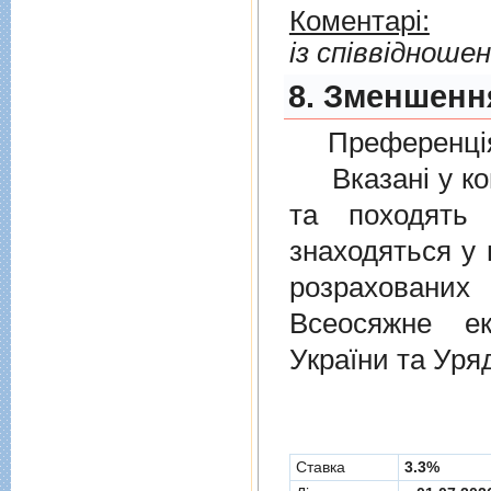
Коментарі:
із співвідноше
8. Зменшенн
Преференція
Вказані у ком
та походять 
знаходяться у 
розрахованих
Всеосяжне е
України та Уря
Cтавка
3.3%