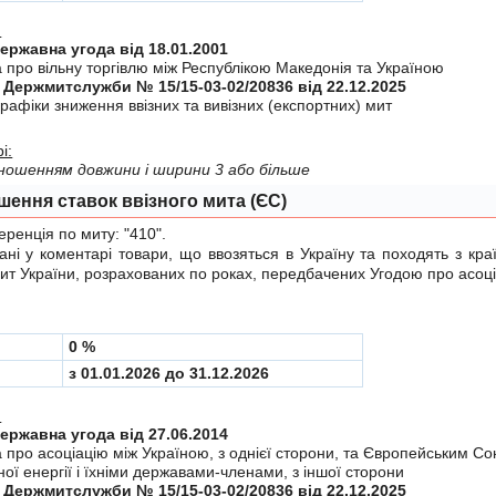
:
Міждержавна угода від 18.01.2001
 про вiльну торгiвлю мiж Республiкою Македонiя та Україною
 Держмитслужби № 15/15-03-02/20836 від 22.12.2025
рафiки зниження ввiзних та вивiзних (експортних) мит
і:
ідношенням довжини і ширини 3 або більше
шення ставок ввізного мита (ЄС)
енція по миту:
"410"
.
у коментарі товари, що ввозяться в Україну та походять з краї
мит України, розрахованих по роках, передбачених
Угодою
про асоці
0 %
з 01.01.2026 до 31.12.2026
:
Міждержавна угода від 27.06.2014
а про асоцiацiю мiж Україною, з однiєї сторони, та Європейським С
ої енергiї i їхнiми державами-членами, з iншої сторони
 Держмитслужби № 15/15-03-02/20836 від 22.12.2025