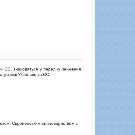
н ЄС, знаходяться у переліку зниження
ацію між Україною та ЄС.
оюзом, Європейським спiвтовариством з