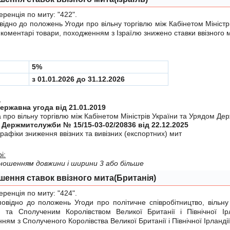
енція по миту:
"422"
.
дно до положень
Угоди
про вiльну торгiвлю мiж Кабінетом Міністр
у коментарі товари, походженням з Ізраїлю знижено ставки ввізного 
5%
з 01.01.2026 до 31.12.2026
:
Міждержавна угода від 21.01.2019
 про вiльну торгiвлю мiж Кабiнетом Мiнiстрiв України та Урядом Дер
 Держмитслужби № 15/15-03-02/20836 від 22.12.2025
рафiки зниження ввiзних та вивiзних (експортних) мит
і:
ідношенням довжини і ширини 3 або більше
шення ставок ввізного мита(Британія)
енція по миту:
"424"
.
ідно до положень
Угоди
про політичне співробітництво, вільну
ю та Сполученим Королівством Великої Британії і Північної Ір
ням з Сполученого Королівства Великої Британії і Північної Ірландії