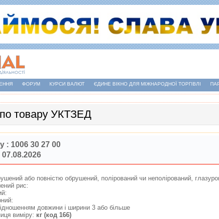
ЕННЯ
ФОРУМ
КУРСИ ВАЛЮТ
ЄДИНЕ ВІКНО ДЛЯ МІЖНАРОДНОЇ ТОРГІВЛІ
ПА
 по товару УКТЗЕД
у :
1006 30 27 00
 07.08.2026
брушений або повнiстю обрушений, полiрований чи неполiрований, глазур
шений рис:
ний:
ерний:
спiввiдношенням довжини i ширини 3 або бiльше
иця виміру:
кг (код 166)