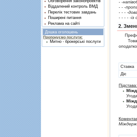
Обговорення законопроектів
- -напiв
Віддалений контроль ВМД
- - -про
- - - -до
Перелік тестових завдань
Поширені питання
Реклама на сайті
2. Змен
Дошка оголошень
Префер
Пропонуємо послуги:
Товари,
Митно - брокерські послуги
оподатко
Cтавка
Діє
Підстава
Угод
Угода
Коментар
Мiждержа