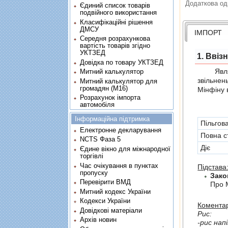
Додаткова од
Єдиний список товарів
подвійного використання
Класифікаційні рішення
ДМСУ
ІМПОРТ
Середня розрахункова
вартість товарів згідно
УКТЗЕД
1. Ввіз
Довідка по товару УКТЗЕД
Являє с
Митний калькулятор
звiльнен
Митний калькулятор для
громадян (М16)
Мінфіну 
Розрахунок імпорта
автомобіля
Інформаційна підтримка
Пільгов
Електронне декларування
Повна с
NCTS Фаза 5
Діє
Єдине вікно для міжнародної
торгівлі
Час очікування в пунктах
Підстава
пропуску
Зако
Перевірити ВМД
Про 
Митний кодекс України
Кодекси України
Коментар
Довідкові матеріали
Рис:
Архів новин