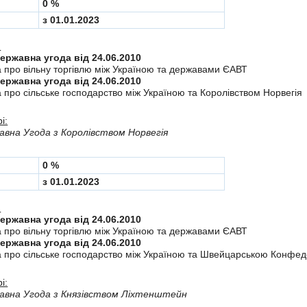
0 %
з 01.01.2023
:
Міждержавна угода від 24.06.2010
а про вiльну торгiвлю мiж Україною та державами ЄАВТ
Міждержавна угода від 24.06.2010
 про сiльське господарство мiж Україною та Королiвством Норвегiя
і:
вна Угода з Королiвством Норвегія
0 %
з 01.01.2023
:
Міждержавна угода від 24.06.2010
а про вiльну торгiвлю мiж Україною та державами ЄАВТ
Міждержавна угода від 24.06.2010
а про сiльське господарство мiж Україною та Швейцарською Конфе
і:
авна Угода з Князiвством Лiхтенштейн