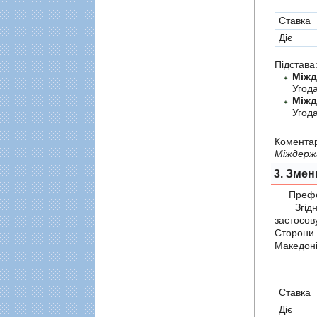
Cтавка
Діє
Підстава
Угод
Угод
Коментар
Мiждерж
3. Змен
Префер
Згідно 
застосов
Сторони
Македоні
Cтавка
Діє