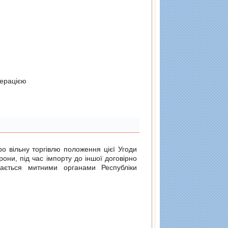
дерацiєю
о вільну торгівлю
положення цієї Угоди
рони, під час імпорту до іншої договірно
ається митними органами Республіки