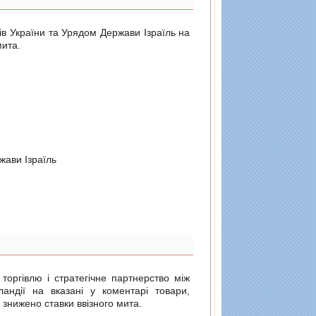
ів України та Урядом Держави Ізраїль на
мита.
жави Iзраїль
 торгівлю і стратегічне партнерство між
ландії на вказані у коментарі товари,
 знижено ставки ввізного мита.