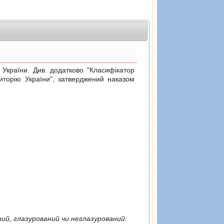
раїни. Див. додатково "Класифiкатор
риторiю України", затверджений
наказом
-рис напiвобрушений або повнiстю обрушений, полiрований чи неполiрований, глазурований чи неглазурований: