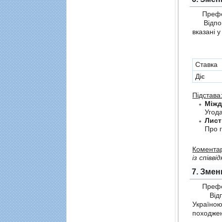
Префер
Відпові
вказані 
Cтавка
Діє
Підстава
Угода
Лист
Про г
Коментар
із співв
7. Змен
Префер
Відпов
Україно
походжен