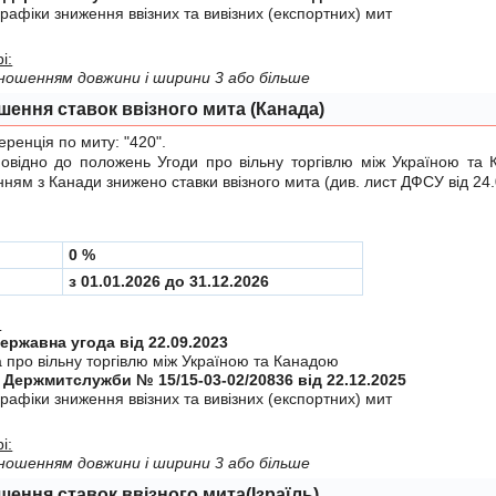
рафiки зниження ввiзних та вивiзних (експортних) мит
і:
ідношенням довжини і ширини 3 або більше
шення ставок ввізного мита (Канада)
енція по миту:
"420"
.
ідно до положень
Угоди
про вiльну торгiвлю мiж Україною та 
ням з Канади знижено ставки ввізного мита (див.
лист ДФСУ від 24
0 %
з 01.01.2026 до 31.12.2026
:
Міждержавна угода від 22.09.2023
а про вiльну торгiвлю мiж Україною та Канадою
 Держмитслужби № 15/15-03-02/20836 від 22.12.2025
рафiки зниження ввiзних та вивiзних (експортних) мит
і:
ідношенням довжини і ширини 3 або більше
шення ставок ввізного мита(Ізраїль)