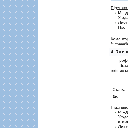
Підстава
Угода
Лист
Про г
Коментар
із співв
4. Змен
Префер
Вказані 
ввізних 
Cтавка
Діє
Підстава
Угод
атомн
Лист