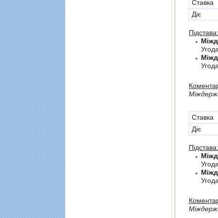
Cтавка
Діє
Підстава
Угод
Угода
Коментар
Мiждержа
Cтавка
Діє
Підстава
Угод
Угод
Коментар
Мiждерж