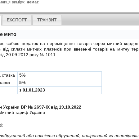
иниця виміру:
немає
ЕКСПОРТ
ТРАНЗИТ
не мито
обою податок на переміщення товарів через митний кордон Ук
ь вiд сплати митних платежiв при ввезеннi товарiв на митну те
від 20.09.2012 року № 1011
.
а ставка
5%
тавка
5%
з 01.01.2023
:
н України ВР № 2697-IX від 19.10.2022
Митний тариф України
і: