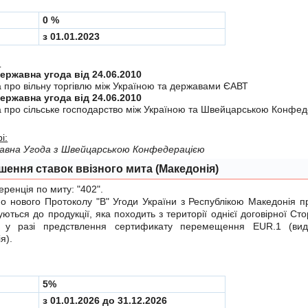
0 %
з 01.01.2023
:
Міждержавна угода від 24.06.2010
а про вiльну торгiвлю мiж Україною та державами ЄАВТ
Міждержавна угода від 24.06.2010
а про сiльське господарство мiж Україною та Швейцарською Конфе
і:
авна Угода з Швейцарською Конфедерацiєю
шення ставок ввізного мита (Македонія)
енція по миту:
"402"
.
нового Протоколу "B"
Угоди України з Республікою Македонія пр
уються до продукції, яка походить з території однієї договірної Сто
 у разі предствлення сертификату перемещення EUR.1 (вид
я).
5%
з 01.01.2026 до 31.12.2026