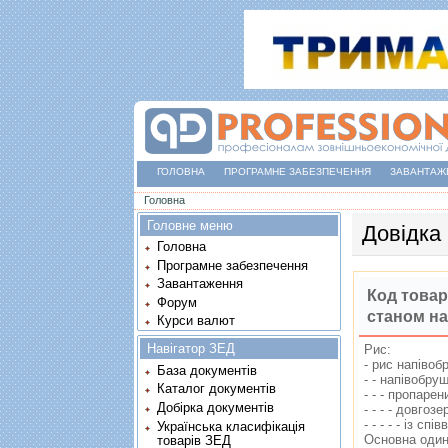
ГОЛОВНА
ПРОГРАМНЕ ЗАБЕЗПЕЧЕННЯ
ЗАВАНТАЖ
Ви є тут
Головна
Головне меню
Довідка
Головна
Програмне забезпечення
Завантаження
Код товар
Форум
станом на
Курси валют
Навігатор ЗЕД
Рис:
- рис напiво
База документів
- - напiвобру
Каталог документів
- - - пропаре
Добірка документів
- - - - довгоз
- - - - - iз 
Українська класифікація
Основна один
товарів ЗЕД