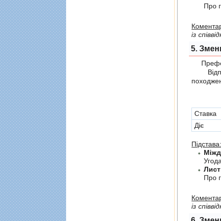
Про г
Коментар
із співв
5. Змен
Префер
Відпов
походжен
Cтавка
Діє
Підстава
Угод
Лист
Про г
Коментар
із співв
6. Змен