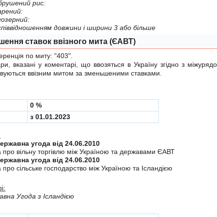
обрушений рис:
парений:
вгозерний:
- - - - -iз спiввiдношенням довжини i ширини 3 або бiльше
шення ставок ввізного мита (ЄАВТ)
енція по миту:
"403"
.
 вказані у коментарі, що ввозяться в Україну згiдно з мiжуря
вуються ввізним митом за зменьшеними ставками.
0 %
з 01.01.2023
:
Міждержавна угода від 24.06.2010
а про вiльну торгiвлю мiж Україною та державами ЄАВТ
Міждержавна угода від 24.06.2010
 про сiльське господарство мiж Україною та Iсландiєю
і:
вна Угода з Ісландією