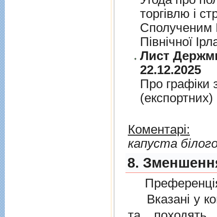
торгiвлю i ст
Сполученим К
Пiвнiчної Iрл
Лист Держми
22.12.2025
Про графiки 
(експортних)
Коментарі:
капуста білог
8. Зменшенн
Преференція
Вказані у ком
та походять 