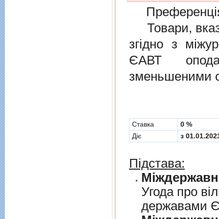
Преференція
Товари, вказан
згiдно з мiжу
ЄАВТ опода
зменьшеними с
Cтавка
0 %
Діє
з 01.01.202
Підстава:
Угода про вi
державами 