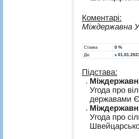
Коментарі:
Мiждержавна У
Cтавка
0 %
Діє
з 01.01.202
Підстава:
Угода про вi
державами 
Угода про сi
Швейцарськ