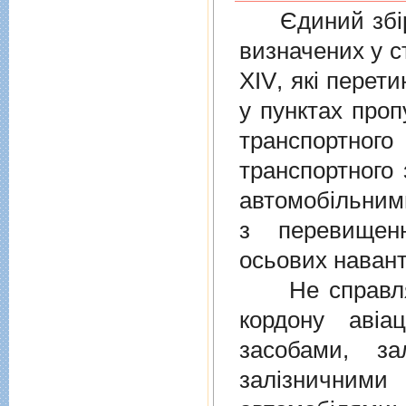
Єдиний збiр с
визначених у
с
XIV
, якi перет
у пунктах проп
транспортно
транспортного 
автомобiльними
з перевищен
осьових навант
Не справляєт
кордону авiа
засобами, за
залiзничними