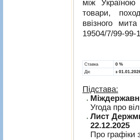
мiж Україною
товари, пох
ввізного мит
19504/7/99-99-
Cтавка
0 %
Діє
з 01.01.202
Підстава:
Угода про вi
Лист Держми
22.12.2025
Про графiки 