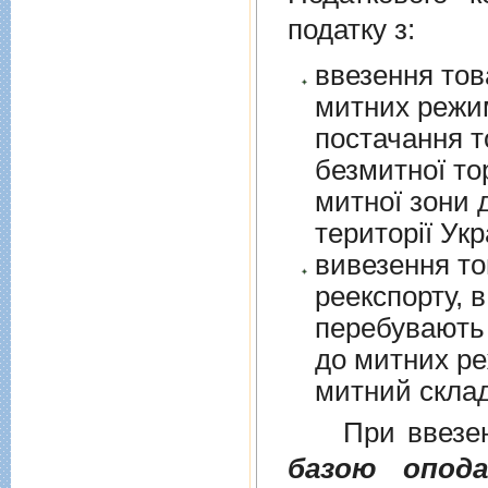
податку з:
ввезення тов
митних режим
постачання т
безмитної торгів
митної зони для їх 
території Укр
вивезення то
реекспорту, в
перебувають у в
до митних режим
митний склад
При ввезенні 
базою опода