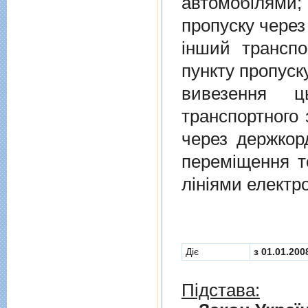
автомобiлями
пропуску через
iнший транспо
пункту пропуск
вивезення ц
транспортного 
через держкор
перемiщення т
лiнiями електр
Діє
з 01.01.200
Підстава: