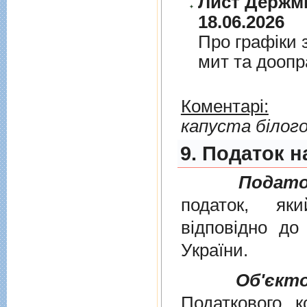
Лист Держми
18.06.2026
Про графiки 
мит та дооп
Коментарі:
капуста білог
9. Податок н
Подато
податок, як
вiдповiдно д
України
.
Об'єкт
Податкового к