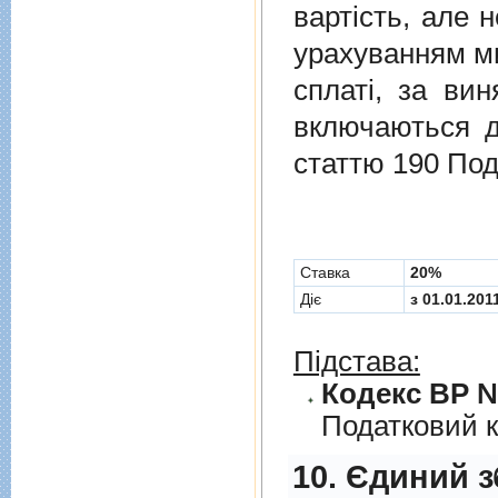
вартість, але 
урахуванням ми
сплаті, за ви
включаються до
статтю 190 Под
Cтавка
20%
Діє
з 01.01.201
Підстава:
Кодекс ВР № 
Податковий к
10. Єдиний з