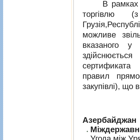
В рамках дiю
торгiвлю (
Грузiя,Респу
можливе звіл
вказаного у 
здійснюєтьс
сертификата 
правил прямо
закупівлі), що
Азербайджан
Угода між Ур