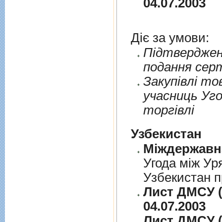
04.07.2003
Діє за умови:
Пiдтверджен
подання сер
Закупiвлi то
учасниць Уго
торгiвлi
Узбекистан
Угода між Ур
Узбекистан п
Лист ДМСУ (
04.07.2003
Лист ДМСУ (