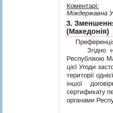
Коментарі:
Мiждержавна У
3. Зменшенн
(Македонія)
Преференція
Згідно нов
Республікою Ма
цієї Угоди заст
території одніє
іншої догов
сертификату п
органами Респу