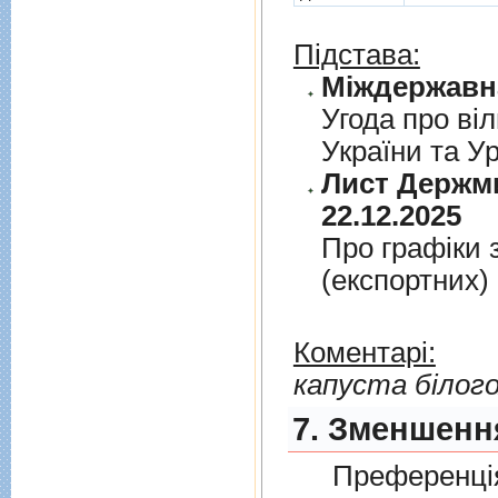
Підстава:
Угода про вiл
України та У
Лист Держми
22.12.2025
Про графiки 
(експортних)
Коментарі:
капуста білог
7. Зменшення
Преференція