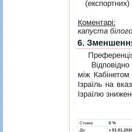
(експортних)
Коментарі:
капуста білог
6. Зменшення
Преференція
Відповідно 
мiж Кабінетом
Ізраїль на вка
Ізраїлю знижен
Cтавка
0 %
Діє
з 01.01.202