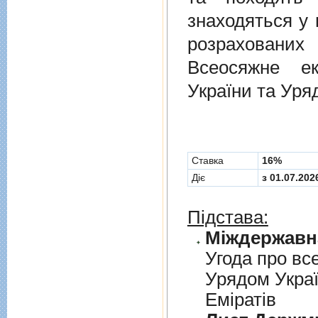
знаходяться у 
розрахованих
Всеосяжне е
України та Уря
Cтавка
16%
Діє
з 01.07.202
Підстава:
Угода про вс
Урядом Укра
Емiратiв