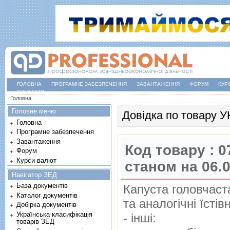
ГОЛОВНА
ПРОГРАМНЕ ЗАБЕЗПЕЧЕННЯ
ЗАВАНТАЖЕННЯ
ФОРУМ
КУР
КОНТАКТИ
Ви є тут
Головна
Головне меню
Довідка по товару 
Головна
Програмне забезпечення
Завантаження
Код товару :
0
Форум
Курси валют
станом на 06.
Навігатор ЗЕД
База документів
Капуста головчаста
Каталог документів
та аналогiчнi їстiв
Добірка документів
Українська класифікація
- iншi:
товарів ЗЕД