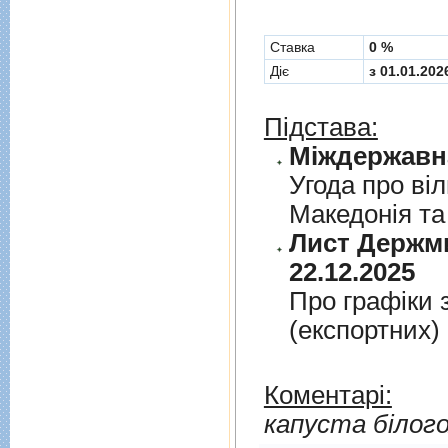
Cтавка
0 %
Діє
з 01.01.202
Підстава:
Угода про вi
Македонiя та
Лист Держми
22.12.2025
Про графiки 
(експортних)
Коментарі:
капуста білог