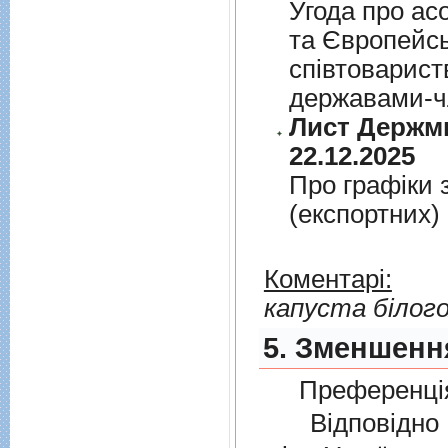
Угода про асо
та Європейс
спiвтовариств
державами-чл
Лист Держми
22.12.2025
Про графiки 
(експортних)
Коментарі:
капуста білог
5. Зменшення
Преференція
Відповідно 