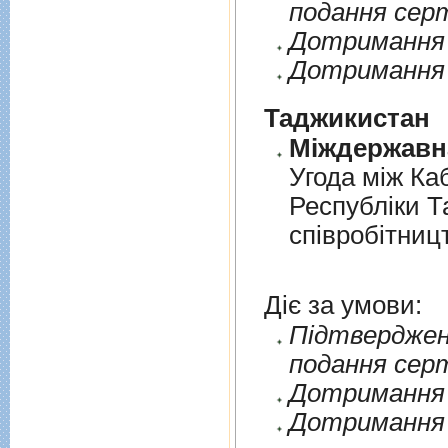
подання сер
Дотримання п
Дотримання 
Таджикистан
Угода мiж Ка
Республiки Т
спiвробiтниц
Діє за умови:
Пiдтверджен
подання сер
Дотримання п
Дотримання 