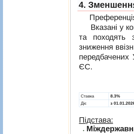
4. Зменшення
Преференція
Вказані у ком
та походять 
зниження ввізн
передбачених
ЄС.
Cтавка
8.3%
Діє
з 01.01.202
Підстава: