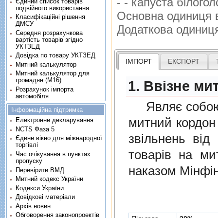
- - капуста бiлог
Єдиний список товарів
подвійного використання
Основна одиниця 
Класифікаційні рішення
ДМСУ
Додаткова одиниц
Середня розрахункова
вартість товарів згідно
УКТЗЕД
Довідка по товару УКТЗЕД
ІМПОРТ
ЕКСПОРТ
Митний калькулятор
Митний калькулятор для
громадян (М16)
1. Ввізне ми
Розрахунок імпорта
автомобіля
Являє собою п
Інформаційна підтримка
митний кордон 
Електронне декларування
NCTS Фаза 5
звiльнень вiд
Єдине вікно для міжнародної
торгівлі
товарiв на ми
Час очікування в пунктах
пропуску
наказом Мінфін
Перевірити ВМД
Митний кодекс України
Кодекси України
Довідкові матеріали
Архів новин
Обговорення законопроектів