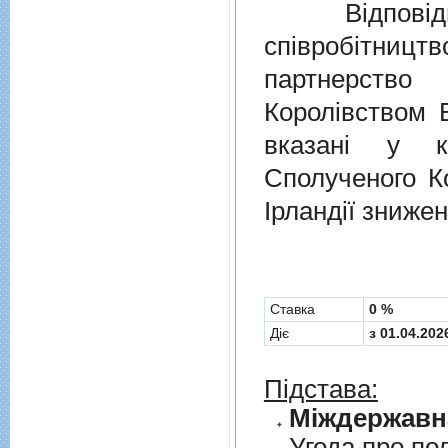
Відповідно
співробітниц
партнерств
Королівством В
вказані у к
Сполученого Ко
Ірландії знижен
Cтавка
0 %
Діє
з 01.04.202
Підстава:
Угода про по