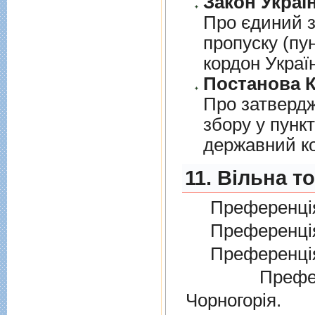
Закон Україн
Про єдиний з
пропуску (пу
кордон Украї
Постанова К
Про затверд
збору у пунк
державний к
11. Вільна т
Преференція
Преференція
Преференція
Преферен
Чорногорія.