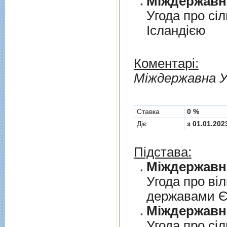
Угода про сi
Iсландiєю
Коментарі:
Мiждержавна У
Cтавка
0 %
Діє
з 01.01.202
Підстава:
Угода про вi
державами 
Угода про сi