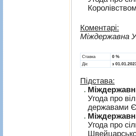
Королiвством
Коментарі:
Мiждержавна У
Cтавка
0 %
Діє
з 01.01.202
Підстава:
Угода про вi
державами 
Угода про сi
Швейцарськ