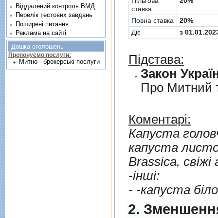
Пільгова
20%
Віддалений контроль ВМД
ставка
Перелік тестових завдань
Повна ставка
20%
Поширені питання
Діє
з 01.01.202
Реклама на сайті
Дошка оголошень
Пропонуємо послуги:
Підстава:
Митно - брокерські послуги
Закон Україн
Про Митний 
Коментарі:
Капуста головчаст
капуста листов
Вrassica, свiжi
-iншi:
- -капуста бiл
2. Зменшенн