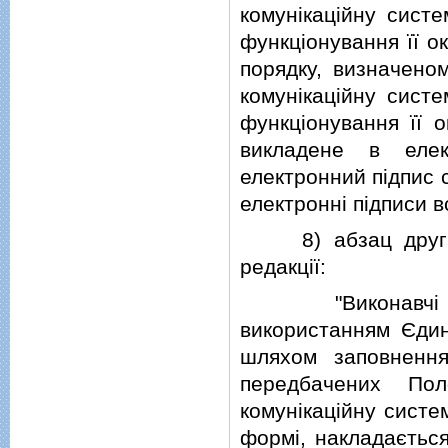
комунiкацiйну сист
функцiонування її о
порядку, визначено
комунiкацiйну сист
функцiонування її о
викладене в елек
електронний пiдпис с
електроннi пiдписи вс
8) абзац други
редакцiї:
"Виконавчi лис
використанням Єдино
шляхом заповнення
передбачених По
комунiкацiйну систе
формi, накладається