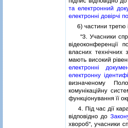
пiдпис вiдповiдно д
та електронний доку
електроннi довiрчi п
6) частини третю i
"3. Учасники справ
вiдеоконференцiї 
власних технiчних з
мають високий рiвень
електроннi докуме
електронну iдентифi
визначеному Пол
комунiкацiйну сист
функцiонування її ок
4. Пiд час дiї кара
вiдповiдно до
Закон
хвороб", учасники с