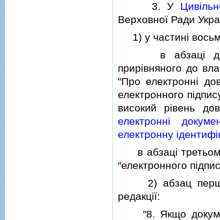
3. У
Цивiльн
Верховної Ради Україн
1) у частинi восьмi
в абзацi другом
прирiвняного до вла
"Про електроннi дов
електронного пiдпис
високий рiвень дов
електроннi докуме
електронну iдентифiк
в абзацi третьому 
"електронного пiдпис
2) абзац перший 
редакцiї:
"8. Якщо докумен