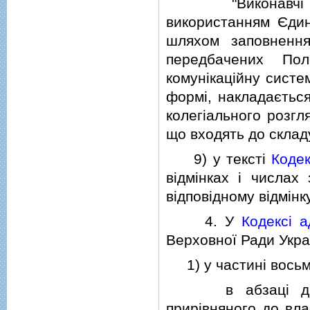
"Виконавчi лис
використанням Єдино
шляхом заповнення
передбачених По
комунiкацiйну систе
формi, накладається
колегiального розгля
що входять до складу 
9) у текстi
Коде
вiдмiнках i числах 
вiдповiдному вiдмiнку
4. У
Кодексi а
Верховної Ради Україн
1) у частинi вось
в абзацi другом
прирiвняного до вла