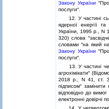
Закону України
"Про
послуги".
12. У частинi сьо
ядерної енергiї та
України, 1995 р., N 1
320) слова "засвiд
словами "на який на
Закону України
"Про
послуги".
13. У частинi че
агрохiмiкати" (Вiдом
2018 р., N 41, ст.
пiдписом" замiнити
вiдповiдно до вимог
електроннi довiрчi по
14. У четвертому 