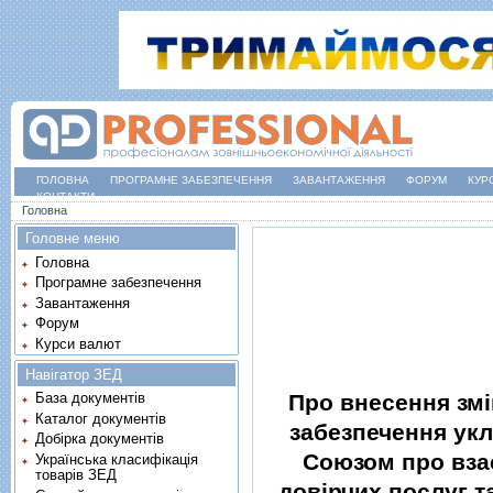
ГОЛОВНА
ПРОГРАМНЕ ЗАБЕЗПЕЧЕННЯ
ЗАВАНТАЖЕННЯ
ФОРУМ
КУР
КОНТАКТИ
Ви є тут
Головна
Головне меню
Головна
Програмне забезпечення
Завантаження
Форум
Курси валют
Навігатор ЗЕД
Про внесення змi
База документів
Каталог документів
забезпечення ук
Добірка документів
Союзом про вза
Українська класифікація
товарів ЗЕД
довiрчих послуг т