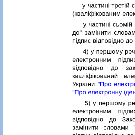
у частинi третiй сл
(квалiфiкованим еле
у частинi сьомiй сл
до" замiнити словам
пiдпис вiдповiдно до
4) у першому рече
електронним пiдп
вiдповiдно до за
квалiфiкований ел
України
"Про електр
"Про електронну iден
5) у першому рече
електронним пiдп
вiдповiдно до Зак
замiнити словами 