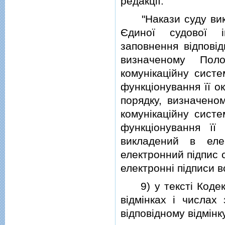
редакцiї:
"Накази суду викл
Єдиної судової i
заповнення вiдповi
визначеному Пол
комунiкацiйну сист
функцiонування її о
порядку, визначено
комунiкацiйну сист
функцiонування її
викладений в елек
електронний пiдпис с
електроннi пiдписи вс
9) у текстi Кодексу
вiдмiнках i числах 
вiдповiдному вiдмiнку