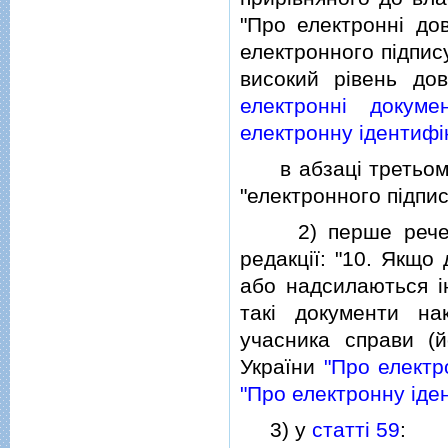
"Про електроннi дов
електронного пiдпис
високий рiвень дов
електроннi докуме
електронну iдентифiк
в абзацi третьому 
"електронного пiдпис
2) перше реченн
редакцiї: "10. Якщо
або надсилаються i
такi документи на
учасника справи (й
України
"Про електр
"Про електронну iден
3) у
статтi 59
: