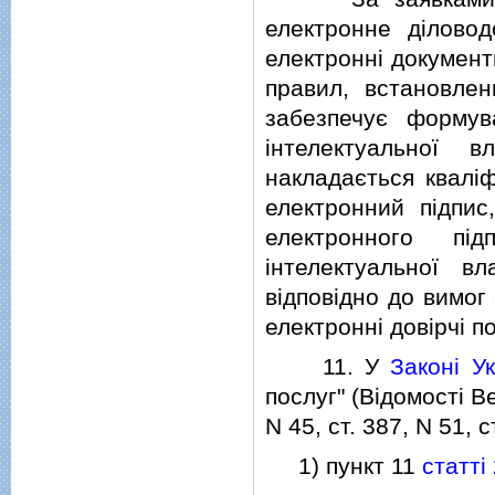
електронне дiлово
електроннi документ
правил, встановле
забезпечує формув
iнтелектуальної 
накладається квалi
електронний пiдпис
електронного пi
iнтелектуальної в
вiдповiдно до вимог
електроннi довiрчi по
11. У
Законi У
послуг" (Вiдомостi Ве
N 45, ст. 387, N 51, с
1) пункт 11
статтi