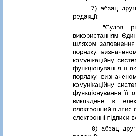
7) абзац другий ч
редакцiї:
"Судовi рiшенн
використанням Єдино
шляхом заповнення 
порядку, визначено
комунiкацiйну сист
функцiонування її о
порядку, визначено
комунiкацiйну сист
функцiонування її о
викладене в елек
електронний пiдпис с
електроннi пiдписи вс
8) абзац другий 