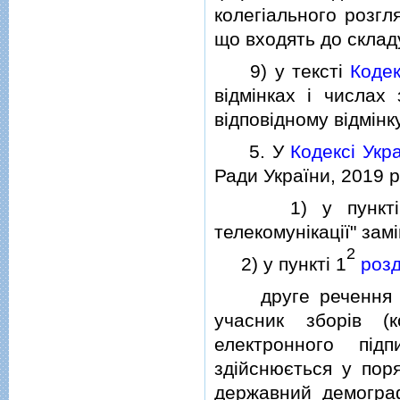
колегiального розгля
що входять до складу 
9) у текстi
Коде
вiдмiнках i числах 
вiдповiдному вiдмiнку
5. У
Кодексi Укр
Ради України, 2019 р.
1) у пунктi 4
телекомунiкацiї" зам
2
2) у пунктi 1
розд
друге речення абз
учасник зборiв (к
електронного пiд
здiйснюється у пор
державний демогра