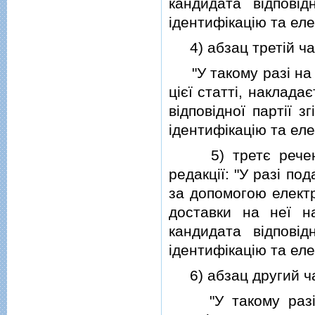
кандидата вiдпов
iдентифiкацiю та еле
4) абзац третiй част
"У такому разi на 
цiєї статтi, наклада
вiдповiдної партiї 
iдентифiкацiю та еле
5) третє речення 
редакцiї: "У разi п
за допомогою електр
доставки на неї на
кандидата вiдпов
iдентифiкацiю та еле
6) абзац другий част
"У такому разi д