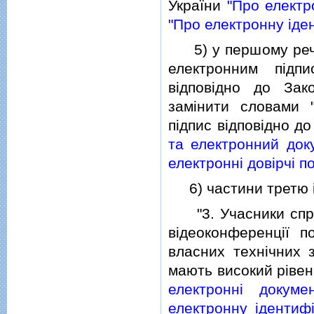
України
"Про електр
"Про електронну iден
5) у першому реченн
електронним пiдп
вiдповiдно до Зак
замiнити словами 
пiдпис вiдповiдно д
та електронний доку
електроннi довiрчi п
6) частини третю i ч
"3. Учасники справ
вiдеоконференцiї 
власних технiчних з
мають високий рiвень
електроннi докуме
електронну iдентифi