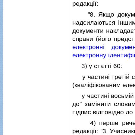
редакцiї:
"8. Якщо докумен
надсилаються iншим
документи накладаєт
справи (його предст
електроннi докуме
електронну iдентифiк
3) у статтi 60:
у частинi третiй сл
(квалiфiкованим елек
у частинi восьмiй с
до" замiнити словам
пiдпис вiдповiдно до
4) перше речення 
редакцiї: "3. Учасн