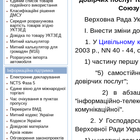
Єдиний список товарів
подвійного використання
Союзу 
Класифікаційні рішення
ДМСУ
Верховна Рада Укр
Середня розрахункова
вартість товарів згідно
I. Внести змiни до 
УКТЗЕД
Довідка по товару УКТЗЕД
1. У
Цивiльному к
Митний калькулятор
Митний калькулятор для
2003 р., NN 40 - 44, с
громадян (М16)
Розрахунок імпорта
1) частину перш
автомобіля
Інформаційна підтримка
"5) самостiйно у
Електронне декларування
довiрчих послуг";
NCTS Фаза 5
Єдине вікно для міжнародної
2) в абзацi п
торгівлі
Час очікування в пунктах
"iнформацiйно-теле
пропуску
комунiкацiйної".
Перевірити ВМД
Митний кодекс України
2. У Господарсько
Кодекси України
Довідкові матеріали
Верховної Ради Україн
Архів новин
Обговорення законопроектів