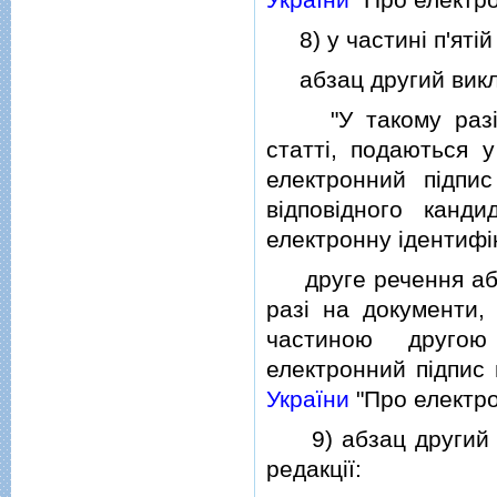
8) у частинi п'ятiй 
абзац другий виклас
"У такому разi д
статтi, подаються у
електронний пiдпис 
вiдповiдного канд
електронну iдентифiк
друге речення абзац
разi на документи,
частиною другою 
електронний пiдпис 
України
"Про електро
9) абзац другий ча
редакцiї: