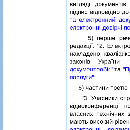
виглядi документiв
пiдпис вiдповiдно д
та електронний доку
електроннi довiрчi п
5) перше речення
редакцiї: "2. Елект
накладено квалiфiк
законiв України
документообiг"
та
"П
послуги"
;
6) частини третю i ч
"3. Учасники справ
вiдеоконференцiї 
власних технiчних з
мають високий рiвень
електроннi докуме