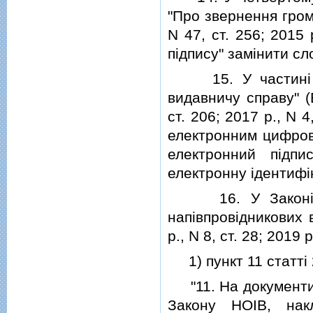
"Про звернення гром
N 47, ст. 256; 2015
пiдпису" замiнити сл
15. У частинi де
видавничу справу" (
ст. 206; 2017 р., N 4
електронним цифрови
електронний пiдп
електронну iдентифiк
16. У Законi Ук
напiвпровiдникових 
р., N 8, ст. 28; 2019 р
1) пункт 11 статтi 
"11. На документи,
Закону НОIВ, накл