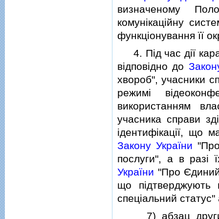
визначеному Пол
комунiкацiйну сист
функцiонування її ок
4. Пiд час дiї кара
вiдповiдно до
Закон
хвороб", учасники с
режимi вiдеокон
використанням вла
учасника справи зд
iдентифiкацiї, що м
Закону України
"Про
послуги", а в разi 
України
"Про Єдиний
що пiдтверджують г
спецiальний статус"
7) абзац другий ч