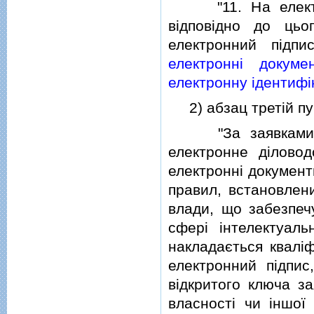
"11. На електрон
вiдповiдно до цьо
електронний пiдп
електроннi докуме
електронну iдентифiк
2) абзац третiй пу
"За заявками, по
електронне дiлово
електроннi документ
правил, встановлен
влади, що забезпеч
сферi iнтелектуаль
накладається квалi
електронний пiдпис
вiдкритого ключа за
власностi чи iншої 