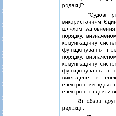
редакцiї:
"Судовi рiшенн
використанням Єдино
шляхом заповнення 
порядку, визначено
комунiкацiйну сист
функцiонування її о
порядку, визначено
комунiкацiйну сист
функцiонування її о
викладене в елек
електронний пiдпис с
електроннi пiдписи вс
8) абзац другий 
редакцiї: