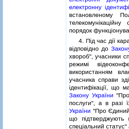
електронну iдентифi
встановленому По
телекомунiкацiйну
порядок функцiонуван
4. Пiд час дiї кара
вiдповiдно до
Закон
хвороб", учасники с
режимi вiдеокон
використанням вла
учасника справи зд
iдентифiкацiї, що м
Закону України
"Про
послуги", а в разi 
України
"Про Єдиний
що пiдтверджують г
спецiальний статус"