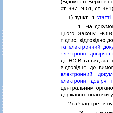
(Вiдомостi Верховної
ст. 387, N 51, ст. 481)
1) пункт 11
статтi
"11. На документа
цього Закону НОIВ,
пiдпис, вiдповiдно д
та електронний доку
електроннi довiрчi п
до НОIВ та видача н
вiдповiдно до вимо
електронний докуме
електроннi довiрчi 
центральним органо
державної полiтики у
2) абзац третiй пу
"За заявками, по