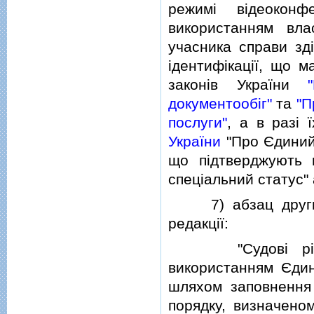
режимi вiдеокон
використанням вла
учасника справи зд
iдентифiкацiї, що м
законiв України
документообiг"
та
"П
послуги"
, а в разi 
України
"Про Єдиний
що пiдтверджують г
спецiальний статус"
7) абзац другий
редакцiї:
"Судовi рiшенн
використанням Єдино
шляхом заповнення 
порядку, визначено