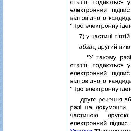
статтi, подаються у
електронний пiдпис 
вiдповiдного кандид
"Про електронну iден
7) у частинi п'ятiй 
абзац другий виклас
"У такому разi д
статтi, подаються у
електронний пiдпис 
вiдповiдного кандид
"Про електронну iден
друге речення абзац
разi на документи,
частиною другою 
електронний пiдпис 
України
"Про електро