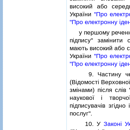
високий або середн
України
"Про електр
"Про електронну iден
у першому реченнi 
пiдпису" замiнити 
мають високий або се
України
"Про електр
"Про електронну iден
9. Частину чет
(Вiдомостi Верховної
змiнами) пiсля слiв
наукової i творчо
пiдписувачiв згiдно
послуг".
10. У
Законi У