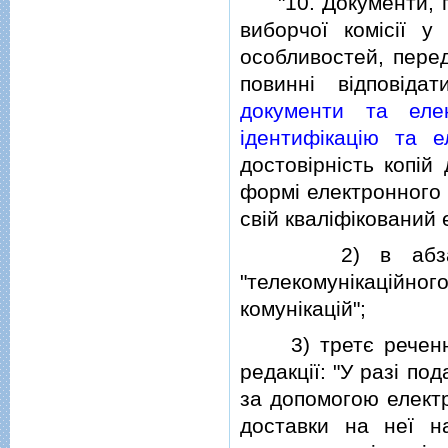
"10. Документи, пе
виборчої комiсiї 
особливостей, пере
повиннi вiдповiд
документи та елек
iдентифiкацiю та е
достовiрнiсть копiй
формi електронного 
свiй квалiфiкований 
2) в абзацi др
"телекомунiкацiйн
комунiкацiй";
3) третє речення ч
редакцiї: "У разi п
за допомогою електр
доставки на неї на