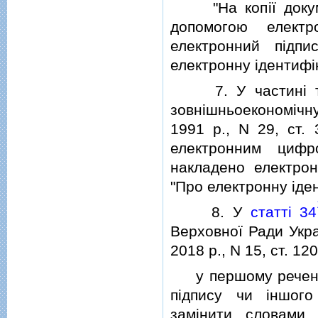
"На копiї докумен
допомогою електро
електронний пiдп
електронну iдентифiк
7. У частинi тр
зовнiшньоекономiчн
1991 р., N 29, ст. 
електронним цифр
накладено електрон
"Про електронну iден
8. У
статтi 34
Верховної Ради Украї
2018 р., N 15, ст. 120
у першому реченнi 
пiдпису чи iншого
замiнити словами 