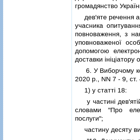
громадянство України
дев'яте речення абз
учасника опитуванн
повноваження, з на
уповноваженої осо
допомогою електрон
доставки iнiцiатору 
6. У Виборчому коде
2020 р., NN 7 - 9, ст. 
1) у статтi 18:
у частинi дев'ятiй 
словами "Про елек
послуги";
частину десяту викл