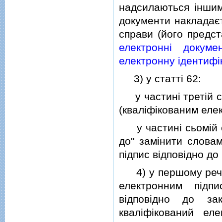
надсилаються iншим
документи накладаєт
справи (його предст
електроннi докуме
електронну iдентифiк
3) у статтi 62:
у частинi третiй сл
(квалiфiкованим еле
у частинi сьомiй сл
до" замiнити словам
пiдпис вiдповiдно до
4) у першому реченн
електронним пiдп
вiдповiдно до за
квалiфiкований ел