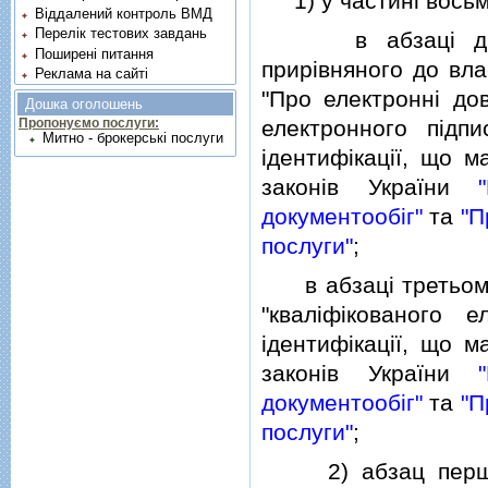
1) у частинi восьмi
Віддалений контроль ВМД
Перелік тестових завдань
в абзацi другом
Поширені питання
прирiвняного до вла
Реклама на сайті
"Про електроннi дов
Дошка оголошень
електронного пiдп
Пропонуємо послуги:
Митно - брокерські послуги
iдентифiкацiї, що м
законiв України
документообiг"
та
"П
послуги"
;
в абзацi третьому 
"квалiфiкованого 
iдентифiкацiї, що м
законiв України
документообiг"
та
"П
послуги"
;
2) абзац перший 