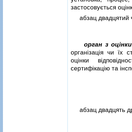
застосовується оцiнк
абзац двадцятий ча
орган з оцiнки
органiзацiя чи їх с
оцiнки вiдповiдно
сертифiкацiю та iнсп
абзац двадцять дру