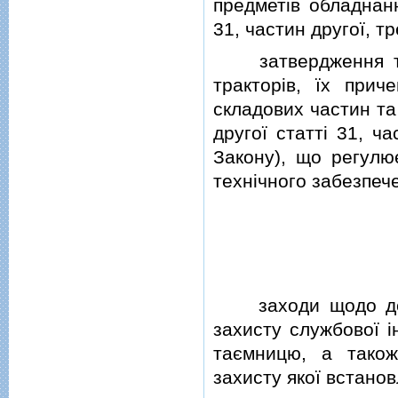
предметiв обладнанн
31, частин другої, тр
затвердження типу
тракторiв, їх прич
складових частин та 
другої статтi 31, ча
Закону), що регул
технiчного забезпеч
заходи щодо держ
захисту службової i
таємницю, а також
захисту якої встано