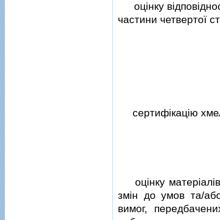
оцiнку вiдповiдностi
частини четвертої ст
сертифiкацiю хмелю
оцiнку матерiалiв р
змiн до умов та/аб
вимог, передбачен