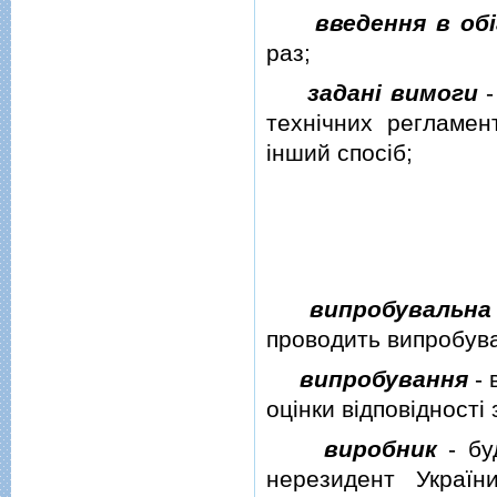
введення в обi
раз;
заданi вимоги
-
технiчних регламен
iнший спосiб;
випробувальна
проводить випробув
випробування
- 
оцiнки вiдповiдностi
виробник
- бу
нерезидент Україн