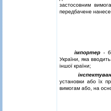
застосовним вимога
передбачене нанесе
iмпортер
- б
України, яка вводит
iншої країни;
iнспектува
установки або їх пр
вимогам або, на осн