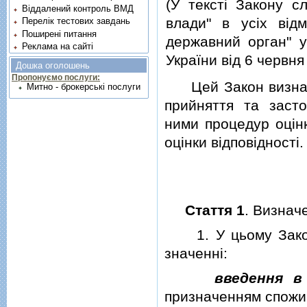
(У текстi Закону с
Віддалений контроль ВМД
влади" в усiх вiдм
Перелік тестових завдань
Поширені питання
державний орган" у 
Реклама на сайті
України вiд 6 червн
Дошка оголошень
Пропонуємо послуги:
Цей Закон визначає
Митно - брокерські послуги
прийняття та засто
ними процедур оцiнк
оцiнки вiдповiдностi.
Стаття 1
. Визнач
1. У цьому Законi
значеннi:
введення в
призначенням спожив