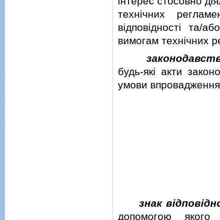
iнтерес стосовно дi
технiчних реглам
вiдповiдностi та/аб
вимогам технiчних р
законодавств
будь-якi акти зако
умови впровадження 
знак вiдповiд
допомогою якого 