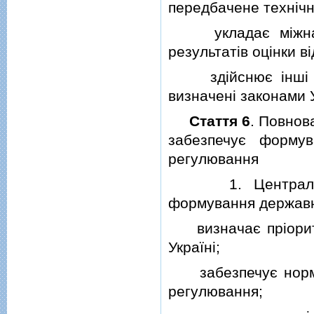
передбачене технiч
укладає мiжнарод
результатiв оцiнки вi
здiйснює iншi по
визначенi законами 
Стаття 6
. Повнов
забезпечує формув
регулювання
1. Центральний 
формування державно
визначає прiоритет
Українi;
забезпечує нормат
регулювання;