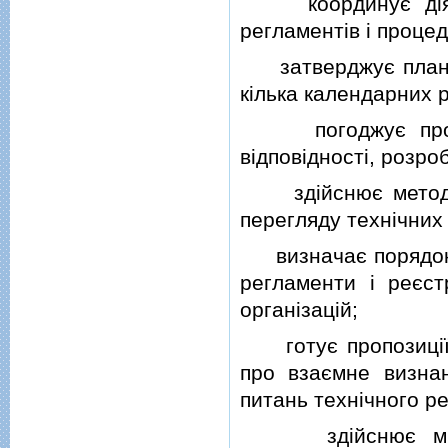
координує дiяльн
регламентiв i процед
затверджує план р
кiлька календарних р
погоджує проекти
вiдповiдностi, розр
здiйснює методичн
перегляду технiчних 
визначає порядок ф
регламенти i реєст
органiзацiй;
готує пропозицiї 
про взаємне визнан
питань технiчного р
здiйснює мiжнар