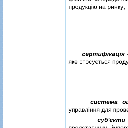
продукцiю на ринку;
сертифiкацiя
-
яке стосується проду
система оц
управлiння для прове
суб'єкти
представники, iмпор