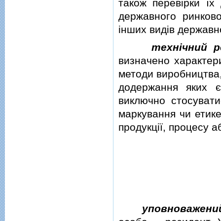
також перевiрки їх
державного ринково
iнших видiв державн
технiчний 
визначено характери
методи виробництва,
додержання яких є
виключно стосуватис
маркування чи етике
продукцiї, процесу 
уповноважени