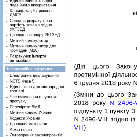
Єдиний список товарів
подвійного використання
Класифікаційні рішення
в
ДМСУ
Середня розрахункова
вартість товарів згідно
УКТЗЕД
Довідка по товару УКТЗЕД
Митний калькулятор
Митний калькулятор для
громадян (М16)
Розрахунок імпорта
автомобіля
(Дiя цього Закон
Інформаційна підтримка
протимiнної дiяльнос
Електронне декларування
NCTS Фаза 5
6 грудня 2018 року N
Єдине вікно для міжнародної
торгівлі
(Змiни до цього За
Час очікування в пунктах
пропуску
2018 року
N 2496-V
Перевірити ВМД
пiдпункту 1 пункту 3
Митний кодекс України
N 2496-VIII згiдно 
Кодекси України
Довідкові матеріали
VIII
)
Архів новин
Обговорення законопроектів