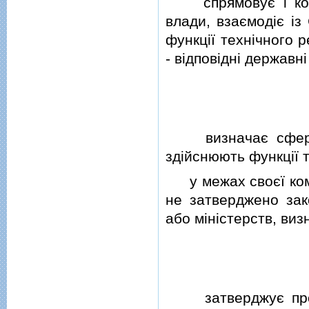
спрямовує i коорд
влади, взаємодiє iз
функцiї технiчного 
- вiдповiднi державнi
визначає сфери дi
здiйснюють функцiї 
у межах своєї компе
не затверджено зак
або мiнiстерств, виз
затверджує процед