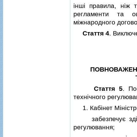
iншi правила, нiж 
регламенти та оц
мiжнародного догово
Стаття 4
. Виключ
ПОВНОВАЖЕНН
Стаття 5
. По
технiчного регулюва
1. Кабiнет Мiнiстрi
забезпечує здiйсн
регулювання;