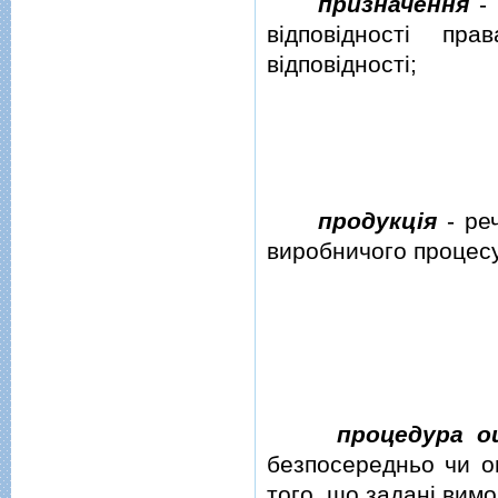
призначення
- 
вiдповiдностi пр
вiдповiдностi;
продукцiя
- реч
виробничого процесу 
процедура оц
безпосередньо чи о
того, що заданi вим