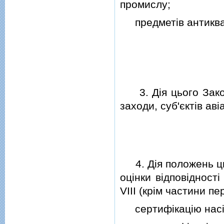
промислу;
предметiв антиква
3. Дiя цього Закон
заходи, суб'єктiв авi
4. Дiя положень цьо
оцiнки вiдповiдностi
VIII (крiм частини п
сертифiкацiю насiн