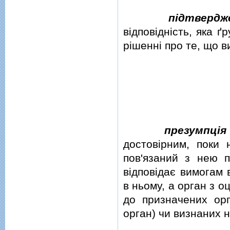
пiдтвердж
вiдповiднiсть, яка 
рiшеннi про те, що 
презумпцiя
достовiрним, поки 
пов'язаний з нею 
вiдповiдає вимогам 
в ньому, а орган з о
до призначених орга
орган) чи визнаних 