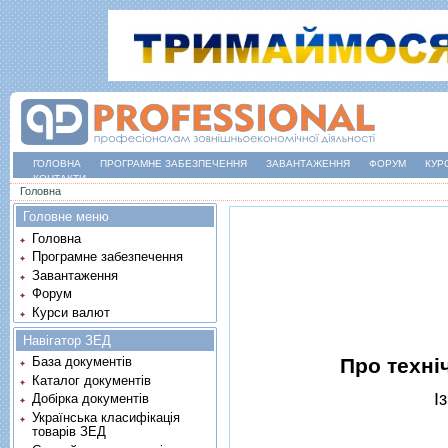
ГОЛОВНА
ПРОГРАМНЕ ЗАБЕЗПЕЧЕННЯ
ЗАВАНТАЖЕННЯ
ФОРУМ
КУР
КОНТАКТИ
Ви є тут
Головна
Головне меню
Головна
Програмне забезпечення
Завантаження
Форум
Курси валют
Навігатор ЗЕД
Про технi
База документів
Каталог документів
I
Добірка документів
Українська класифікація
товарів ЗЕД