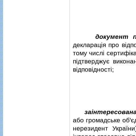
документ п
декларацiя про вiдпо
тому числi сертифiка
пiдтверджує виконан
вiдповiдностi;
заiнтересован
або громадське об'є
нерезидент Україн