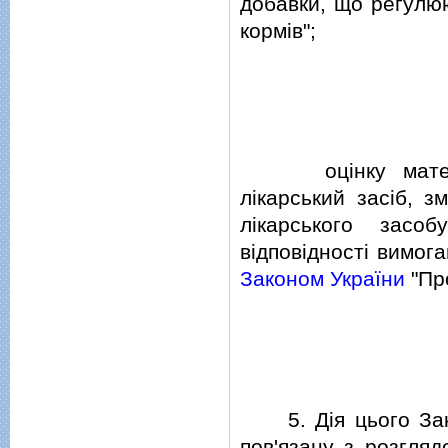
добавки, що регул
кормiв";
оцiнку матерiал
лiкарський засiб, з
лiкарського засоб
вiдповiдностi вимог
Законом України
"Пр
5. Дiя цього Зако
пов'язану з розгля