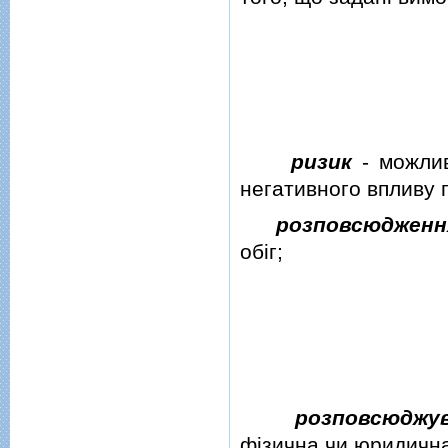
ризик
- можлив
негативного впливу 
розповсюдженн
обiг;
розповсюджу
фiзична чи юридична