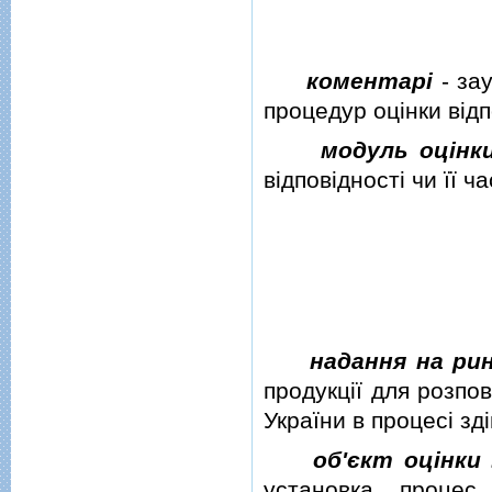
коментарi
- зау
процедур оцiнки вiдпо
модуль оцiнки
вiдповiдностi чи її ч
надання на ри
продукцiї для розпо
України в процесi зд
об'єкт оцiнки
установка, процес