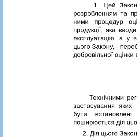
1. Цей Закон рег
розробленням та пр
ними процедур оцi
продукцiї, яка ввод
експлуатацiю, а у 
цього Закону, - пере
добровiльної оцiнки 
Технiчними реглам
застосування яких
бути встановленi
поширюється дiя цьо
2. Дiя цього Закону