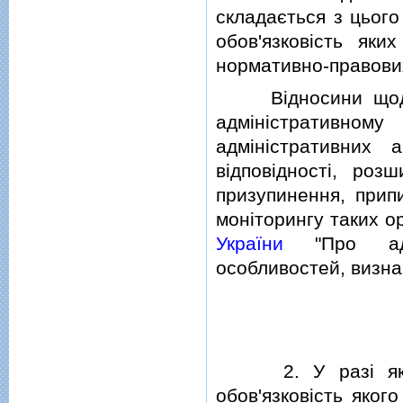
складається з цього
обов'язковiсть як
нормативно-правових
Вiдносини щодо п
адмiнiстративно
адмiнiстративних 
вiдповiдностi, ро
призупинення, прип
монiторингу таких о
України
"Про адмi
особливостей, визна
2. У разi якщо 
обов'язковiсть яко