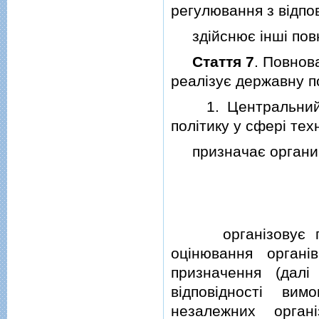
регулювання з вiдпо
здiйснює iншi повн
Стаття 7
. Повнов
реалiзує державну п
1. Центральний ор
полiтику у сферi тех
призначає органи з 
органiзовує пров
оцiнювання органi
призначення (далi
вiдповiдностi ви
незалежних орган