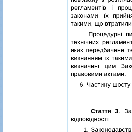
регламентiв i проц
законами, їх прийн
такими, що втратили
Процедурнi питан
технiчних регламент
яких передбачене т
визнанням їх такими
визначенi цим Зак
правовими актами.
6. Частину шосту с
Стаття 3
. За
вiдповiдностi
1. Законодавство п