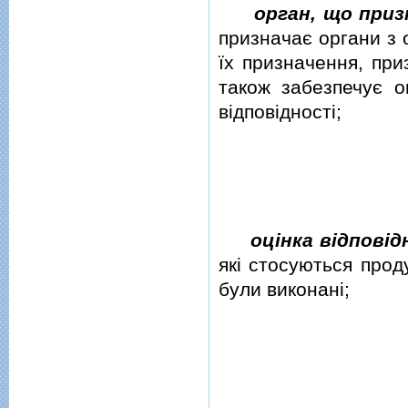
орган, що приз
призначає органи з 
їх призначення, при
також забезпечує о
вiдповiдностi;
оцiнка вiдповiд
якi стосуються проду
були виконанi;