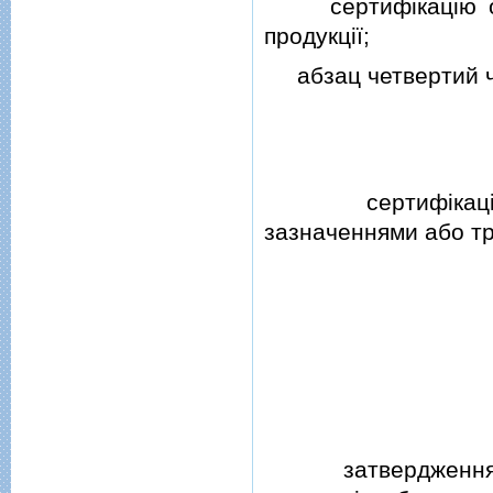
сертифiкацiю орга
продукцiї;
абзац четвертий ча
сертифiкацiю то
зазначеннями або т
затвердження кон