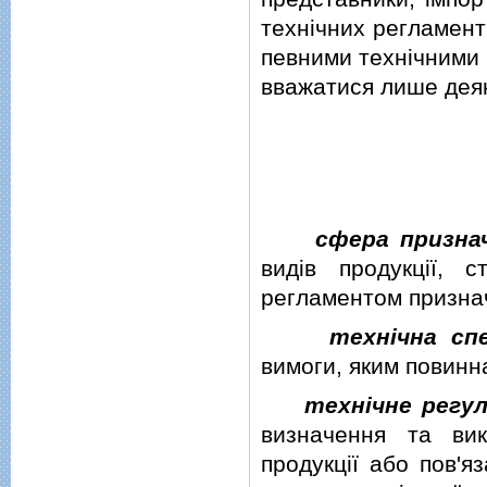
технiчних регламентi
певними технiчними
вважатися лише деякi
сфера призна
видiв продукцiї, 
регламентом призначе
технiчна сп
вимоги, яким повинн
технiчне регу
визначення та вик
продукцiї або пов'я