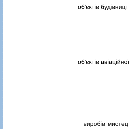
об'єктiв будiвницт
об'єктiв авiацiйної 
виробiв мистецтва