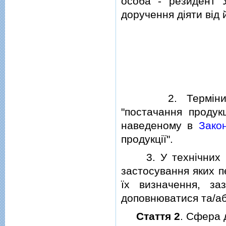
особа - резидент 
доручення дiяти вiд 
2. Термiни "кори
"постачання продукц
наведеному в
Закон
продукцiї".
3. У технiчних рег
застосування яких п
їх визначення, за
доповнюватися та/а
Стаття 2
. Сфера 