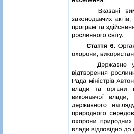
Вказанi вимоги 
законодавчих актiв,
програм та здiйснен
рослинного свiту.
Стаття 6
. Орга
охорони, використан
Державне управл
вiдтворення рослинн
Рада мiнiстрiв Авто
влади та органи м
виконавчої влади,
державного нагляд
природного середов
охорони природних 
влади вiдповiдно до 