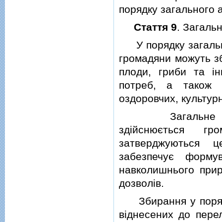
порядку загального 
Стаття 9
. Загаль
У порядку загально
громадяни можуть зби
плоди, гриби та i
потреб, а також 
оздоровчих, культурн
Загальне викор
здiйснюється г
затверджуються ц
забезпечує форму
навколишнього прир
дозволiв.
Збирання у порядк
вiднесених до перел