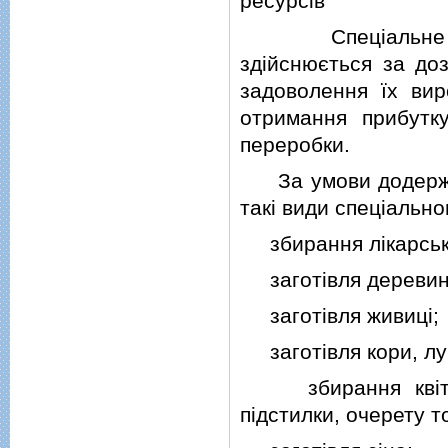
ресурсiв
Спецiальне вико
здiйснюється за д
задоволення їх ви
отримання прибутку
переробки.
За умови додержан
такi види спецiальн
збирання лiкарськ
заготiвля деревини 
заготiвля живицi;
заготiвля кори, луб
збирання квiтiв, я
пiдстилки, очерету т