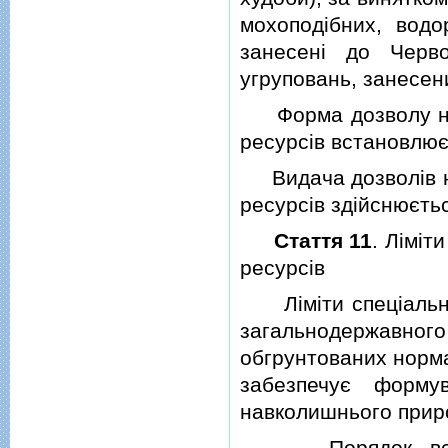
мохоподiбних, водо
занесенi до Черв
угруповань, занесени
Форма дозволу на 
ресурсiв встановлюєт
Видача дозволiв на
ресурсiв здiйснюєтьс
Стаття 11
. Лiмiт
ресурсiв
Лiмiти спецiально
загальнодержавного
обгрунтованих норма
забезпечує форму
навколишнього прир
Порядок встанов