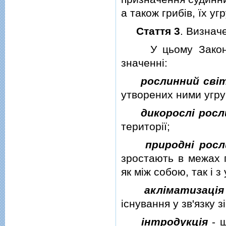
а також грибiв, їх уг
Стаття 3
. Визнач
У цьому Законi н
значеннi:
рослинний свi
утворених ними угруп
дикорослi росл
територiї;
природнi росл
зростають в межах п
як мiж собою, так i з
аклiматизацiя
iснування у зв'язку 
iнтродукцiя
- ш