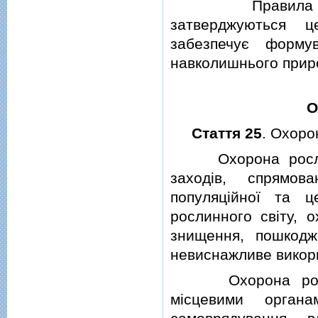
Правила вiдтво
затверджуються ц
забезпечує форму
навколишнього прир
О
Стаття 25
. Охоро
Охорона рослинно
заходiв, спрямов
популяцiйної та це
рослинного свiту, 
знищення, пошкодж
невиснажливе викор
Охорона рослинн
мiсцевими органа