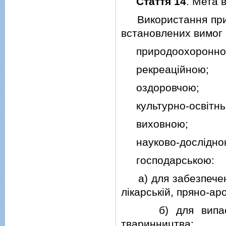
Стаття 14
. Мета 
Використання прир
встановлених вимог 
природоохоронно
рекреацiйною;
оздоровчою;
культурно-освiтнь
виховною;
науково-дослiдно
господарською:
а) для забезпеченн
лiкарськiй, пряно-ар
б) для випасанн
тваринництва;