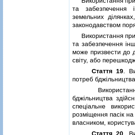
Використання приро
та забезпечення 
земельних дiлянка
законодавством поря
Використання приро
та забезпечення iн
може призвести до д
свiту, або перешкод
Стаття 19
. В
потреб бджiльництв
Використання пр
бджiльництва здiйс
спецiальне викори
розмiщення пасiк на
власником, користува
Стаття 20
. В