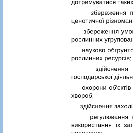
дотримуватися таких
збереження приро
ценотичної рiзноманi
збереження умов м
рослинних угрупован
науково обгрунтов
рослинних ресурсiв;
здiйснення захо
господарської дiяльн
охорони об'єктiв ро
хвороб;
здiйснення заходiв 
регулювання поши
використання їх за
населення.