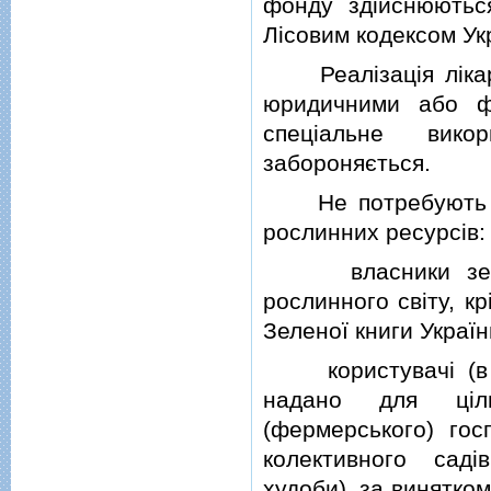
фонду здiйснюютьс
Лiсовим кодексом Ук
Реалiзацiя лiкарс
юридичними або ф
спецiальне вико
забороняється.
Не потребують до
рослинних ресурсiв:
власники земельн
рослинного свiту, к
Зеленої книги Україн
користувачi (в то
надано для цiль
(фермерського) гос
колективного садi
худоби), за винятко