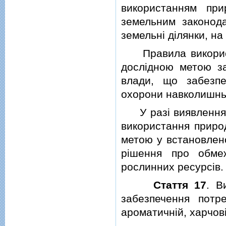
використанням при
земельним законода
земельнi дiлянки, на
Правила використа
дослiдною метою з
влади, що забезп
охорони навколишнь
У разi виявлення п
використання приро
метою у встановлен
рiшення про обме
рослинних ресурсiв.
Стаття 17
. В
забезпечення потре
ароматичнiй, харчов