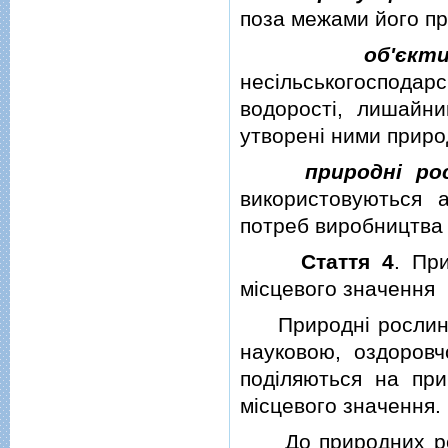
поза межами його пр
об'єкт
несiльськогосподарс
водоростi, лишайни
утворенi ними приро
природнi ро
використовуються 
потреб виробництва 
Стаття 4
. Пр
мiсцевого значення
Природнi рослиннi 
науковою, оздоровч
подiляються на при
мiсцевого значення.
До природних росл