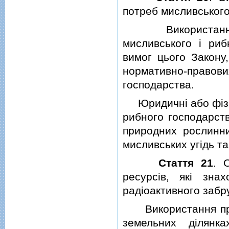
потреб мисливського
Використання пр
мисливського i риб
вимог цього Закону
нормативно-правових
господарства.
Юридичнi або фiзичн
рибного господарств
природних рослинни
мисливських угiдь т
Стаття 21
. 
ресурсiв, якi зна
радiоактивного забр
Використання прир
земельних дiлянк