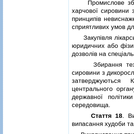
Промислове збиран
харчової сировини 
принципiв невиснаж
сприятливих умов дл
Закупiвля лiкарськ
юридичних або фiзич
дозволiв на спецiал
Збирання технiчно
сировини з дикоросл
затверджуються 
центрального орган
державної полiтик
середовища.
Стаття 18
. В
випасання худоби та