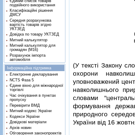
Єдиний список товарів
подвійного використання
Класифікаційні рішення
ДМСУ
Середня розрахункова
вартість товарів згідно
УКТЗЕД
Довідка по товару УКТЗЕД
Митний калькулятор
Митний калькулятор для
громадян (М16)
Розрахунок імпорта
автомобіля
(У текстi Закону сл
Інформаційна підтримка
охорони навколиш
Електронне декларування
NCTS Фаза 5
уповноважений цент
Єдине вікно для міжнародної
навколишнього прир
торгівлі
Час очікування в пунктах
словами "централ
пропуску
формування держав
Перевірити ВМД
Митний кодекс України
природного середов
Кодекси України
України вiд 16 жовт
Довідкові матеріали
Архів новин
Обговорення законопроектів