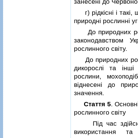
занесенi до Червоної
г) рiдкiснi i такi,
природнi рослиннi уг
До природних росл
законодавством Ук
рослинного свiту.
До природних росли
дикорослi та iншi 
рослини, мохоподi
вiднесенi до прир
значення.
Стаття 5
. Основн
рослинного свiту
Пiд час здiйсненн
використання та 