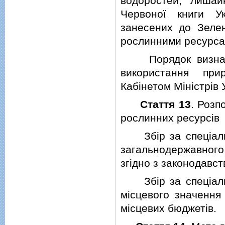
водоростей, лишай
Червоної книги У
занесених до Зелен
рослинними ресурсам
Порядок визначен
використання при
Кабiнетом Мiнiстрiв 
Стаття 13
. Розп
рослинних ресурсiв
Збiр за спецiальн
загальнодержавного 
згiдно з законодавст
Збiр за спецiальн
мiсцевого значення 
мiсцевих бюджетiв.