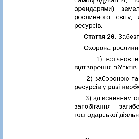
самоврядування, 
орендарями) земе
рослинного свiту,
ресурсiв.
Стаття 26
. Забез
Охорона рослинного
1) встановленням
вiдтворення об'єктiв
2) забороною та о
ресурсiв у разi необх
3) здiйсненням оцiн
запобiгання загиб
господарської дiяльн