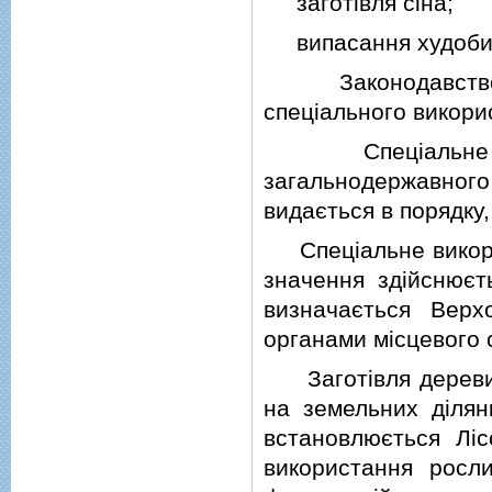
заготiвля сiна;
випасання худоби
Законодавством У
спецiального викори
Спецiальне вико
загальнодержавно
видається в порядку,
Спецiальне викорис
значення здiйснюєт
визначається Вер
органами мiсцевого
Заготiвля деревини
на земельних дiлян
встановлюється Лiс
використання росли