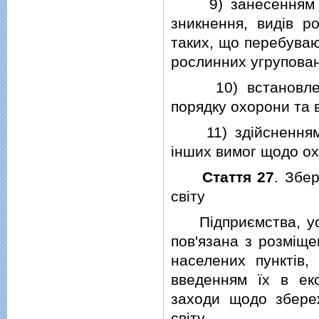
9) занесенням рiд
зникнення, видiв ро
таких, що перебуваю
рослинних угруповань
10) встановлення
порядку охорони та 
11) здiйсненням i
iнших вимог щодо ох
Стаття 27
. Збе
свiту
Пiдприємства, устан
пов'язана з розмiще
населених пунктiв, 
введенням їх в екс
заходи щодо збереж
свiту.