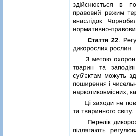
здiйснюється в п
правовий режим тер
внаслiдок Чорноби
нормативно-правови
Стаття 22
. Рег
дикорослих рослин
З метою охорони з
тварин та заподiя
суб'єктам можуть з
поширення i чисельн
наркотиковмiсних, к
Цi заходи не повин
та тваринного свiту.
Перелiк дикоросли
пiдлягають регулюв