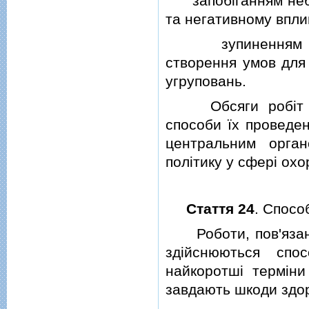
запобiганням неба
та негативному вплив
зупиненням (тимч
створення умов для
угруповань.
Обсяги робiт з в
способи їх проведе
центральним орга
полiтику у сферi ох
Стаття 24
. Спосо
Роботи, пов'язанi 
здiйснюються спо
найкоротшi термiни
завдають шкоди здор