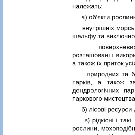
належать:
а) об'єкти рослинно
внутрiшнiх морськи
шельфу та виключної
поверхневих вод
розташованi i викори
а також їх приток усi
природних та бiос
паркiв, а також за
дендрологiчних парк
паркового мистецтва
б) лiсовi ресурси 
в) рiдкiснi i такi,
рослини, мохоподiбн