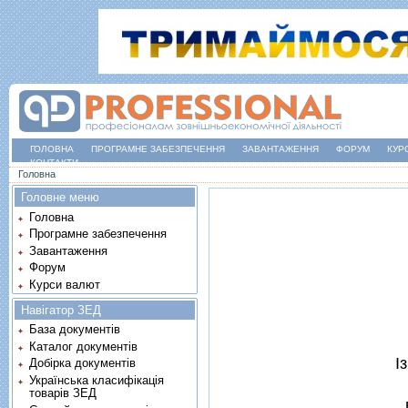
ГОЛОВНА
ПРОГРАМНЕ ЗАБЕЗПЕЧЕННЯ
ЗАВАНТАЖЕННЯ
ФОРУМ
КУР
КОНТАКТИ
Ви є тут
Головна
Головне меню
Головна
Програмне забезпечення
Завантаження
Форум
Курси валют
Навігатор ЗЕД
База документів
Каталог документів
I
Добірка документів
Українська класифікація
товарів ЗЕД