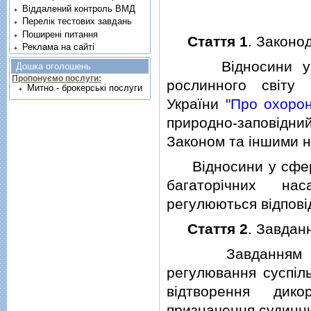
Віддалений контроль ВМД
Перелік тестових завдань
Поширені питання
Стаття 1
. Законо
Реклама на сайті
Вiдносини у сфе
Дошка оголошень
Пропонуємо послуги:
рослинного свiту
Митно - брокерські послуги
України
"Про охоро
природно-заповiдни
Законом та iншими 
Вiдносини у сферi 
багаторiчних нас
регулюються вiдповi
Стаття 2
. Завдан
Завданням закон
регулювання суспiл
вiдтворення дико
призначення судинни