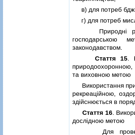
в) для потреб бджi
г) для потреб мисл
Природнi рослин
господарською м
законодавством.
Стаття 15
. 
природоохоронною, 
та виховною метою
Використання прир
рекреацiйною, оздо
здiйснюється в поря
Стаття 16
. Викор
дослiдною метою
Для проведення 