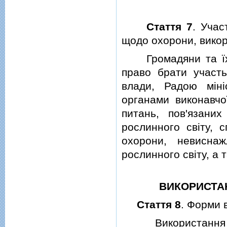
Стаття 7
. Учас
щодо охорони, викор
Громадяни та їх о
право брати участь
влади, Радою мiнi
органами виконавчо
питань, пов'язани
рослинного свiту, 
охорони, невиснаж
рослинного свiту, а т
ВИКОРИСТА
Стаття 8
. Форми 
Використання при