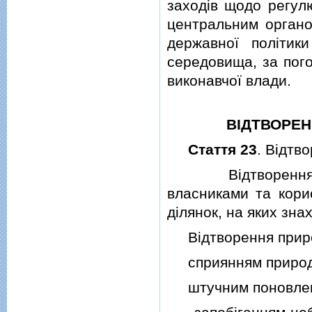
заходiв щодо регул
центральним органо
державної полiтик
середовища, за пог
виконавчої влади.
ВIДТВОРЕН
Стаття 23
. Вiдтв
Вiдтворення при
власниками та кори
дiлянок, на яких зна
Вiдтворення природ
сприянням природн
штучним поновленн