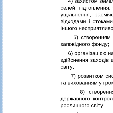
4) захистом земель,
селей, пiдтоплення,
ущiльнення, засмi
вiдходами i стоками
iншого несприятливо
5) створенням та 
заповiдного фонду;
6) органiзацiєю на
здiйснення заходiв 
свiту;
7) розвитком систе
та вихованням у гро
8) створенням с
державного контрол
рослинного свiту;