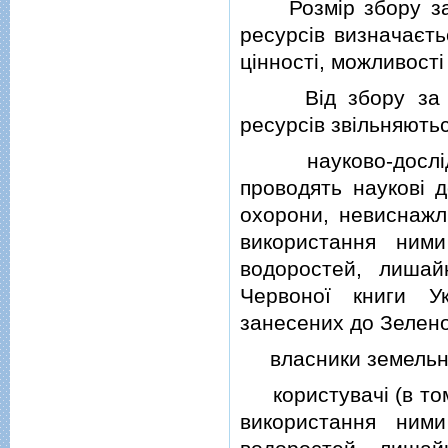
Розмiр збору за с
ресурсiв визначаєть
цiнностi, можливостi
Вiд збору за спе
ресурсiв звiльняютьс
науково-дослiднi 
проводять науковi д
охорони, невиснажл
використання ними
водоростей, лишай
Червоної книги У
занесених до Зеленої
власники земельни
користувачi (в тому
використання ними