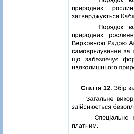
природних рослин
затверджується Кабiн
Порядок встанов
природних рослинн
Верховною Радою Ав
самоврядування за 
що забезпечує фор
навколишнього прир
Стаття 12
. Збiр 
Загальне використ
здiйснюється безопл
Спецiальне вико
платним.