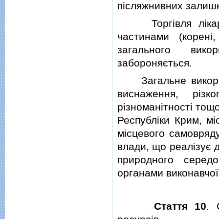
пiсляжнивних залишк
Торгiвля лiкарсь
частинами (коренi
загального вико
забороняється.
Загальне використ
виснаження, рiзк
рiзноманiтностi тощ
Республiки Крим, м
мiсцевого самовряд
влади, що реалiзує 
природного серед
органами виконавчої 
Стаття 10
. 