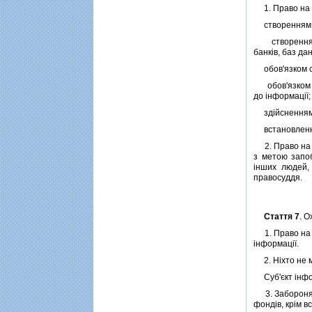
1. Право на 
створенням ме
створенням м
банкiв, баз да
обов'язком су
обов'язком су
до iнформацiї;
здiйсненням д
встановлення
2. Право на i
з метою запо
iнших людей,
правосуддя.
Стаття 7
. 
1. Право на i
iнформацiї.
2. Нiхто не м
Суб'єкт iнфор
3. Забороняєт
фондiв, крiм в