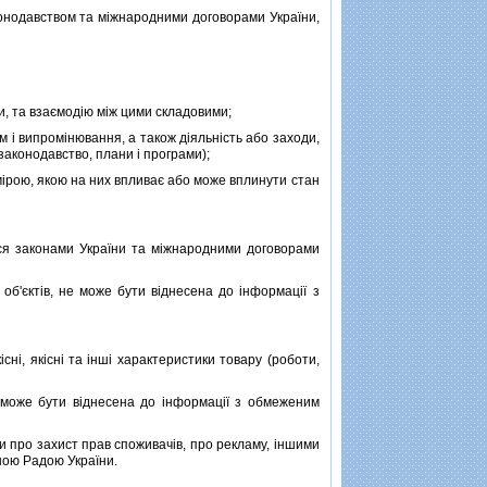
нодавством та мiжнародними договорами України,
, та взаємодiю мiж цими складовими;
 i випромiнювання, а також дiяльнiсть або заходи,
законодавство, плани i програми);
мiрою, якою на них впливає або може вплинути стан
ся законами України та мiжнародними договорами
б'єктiв, не може бути вiднесена до iнформацiї з
снi, якiснi та iншi характеристики товару (роботи,
може бути вiднесена до iнформацiї з обмеженим
 про захист прав споживачiв, про рекламу, iншими
ною Радою України.