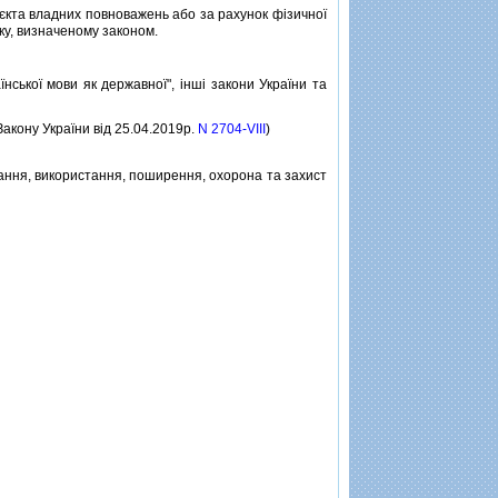
'єкта владних повноважень або за рахунок фiзичної
ку, визначеному законом.
ської мови як державної", iншi закони України та
 Закону України вiд 25.04.2019р.
N 2704-VIII
)
ання, використання, поширення, охорона та захист