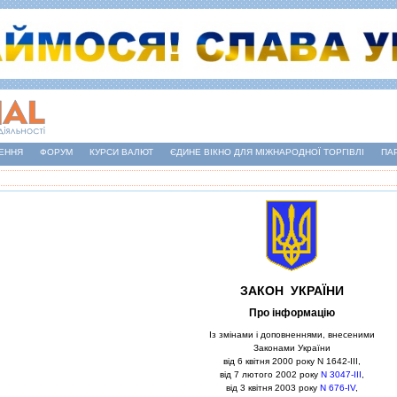
ЕННЯ
ФОРУМ
КУРСИ ВАЛЮТ
ЄДИНЕ ВІКНО ДЛЯ МІЖНАРОДНОЇ ТОРГІВЛІ
ПА
ЗАКОН УКРАЇНИ
Про iнформацiю
Iз змiнами i доповненнями, внесеними
Законами України
вiд 6 квiтня 2000 року N 1642-III,
вiд 7 лютого 2002 року
N 3047-III
,
вiд 3 квiтня 2003 року
N 676-IV
,