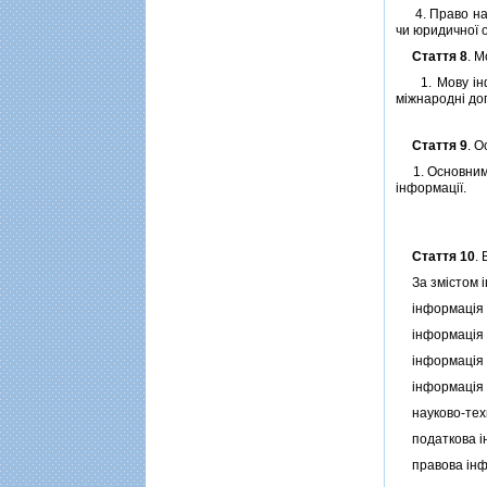
4. Право на i
чи юридичної 
Стаття 8
. 
1. Мову iнф
мiжнароднi до
Стаття 9
. 
1. Основними 
iнформацiї.
Стаття 10
.
За змiстом iн
iнформацiя п
iнформацiя д
iнформацiя пр
iнформацiя пр
науково-техн
податкова iн
правова iнф