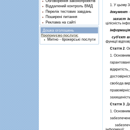
Обговорення законопроектів
1. У цьому За
Віддалений контроль ВМД
Перелік тестових завдань
документ
-
Поширені питання
захист i
Реклама на сайті
цiлiснiсть iнф
iнформацi
Дошка оголошень
Пропонуємо послуги:
суб'єкт в
Митно - брокерські послуги
функцiї вiдпов
Стаття 2
. 
1. Основними
гарантованiс
вiдкритiсть, 
достовiрнiсть
свобода вира
правомiрнiсть
захищенiсть о
Стаття 3
. 
1. Основними 
забезпечення
забезпечення
iнформацiї;