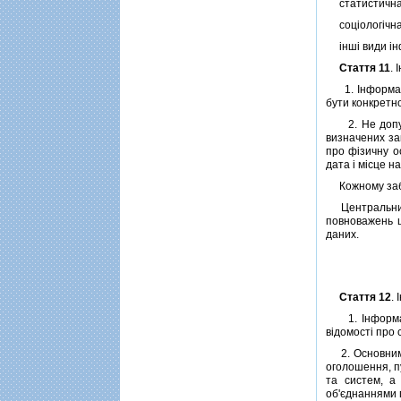
статистична 
соцiологiчна
iншi види iн
Стаття 11
.
1. Iнформацiя
бути конкретн
2. Не допуска
визначених за
про фiзичну ос
дата i мiсце 
Кожному забез
Центральний о
повноважень щ
даних.
Стаття 12
.
1. Iнформацi
вiдомостi про
2. Основними 
оголошення, п
та систем, а
об'єднаннями 