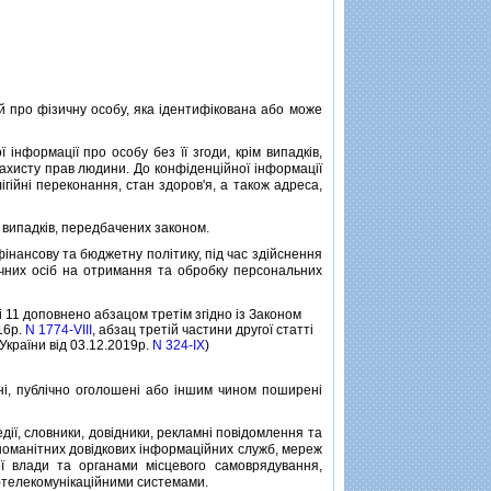
й про фiзичну особу, яка iдентифiкована або може
формацiї про особу без її згоди, крiм випадкiв,
захисту прав людини. До конфiденцiйної iнформацiї
лiгiйнi переконання, стан здоров'я, а також адреса,
 випадкiв, передбачених законом.
ансову та бюджетну полiтику, пiд час здiйснення
чних осiб на отримання та обробку персональних
тi 11 доповнено абзацом третiм згiдно iз Законом
016р.
N 1774-VIII
, абзац третiй частини другої статтi
 України вiд 03.12.2019р.
N 324-IX
)
i, публiчно оголошенi або iншим чином поширенi
ї, словники, довiдники, рекламнi повiдомлення та
iзноманiтних довiдкових iнформацiйних служб, мереж
ї влади та органами мiсцевого самоврядування,
-телекомунiкацiйними системами.