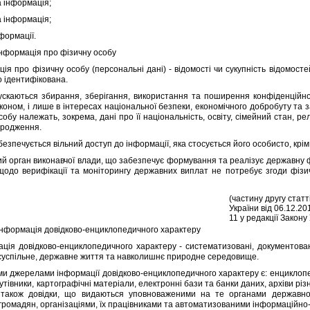
iнформацiя;
 iнформацiя;
формацiї.
 Iнформацiя про фiзичну особу
 про фiзичну особу (персональнi данi) - вiдомостi чи сукупнiсть вiдомосте
о iдентифiкована.
ються збирання, зберiгання, використання та поширення конфiденцiйної iн
коном, i лише в iнтересах нацiональної безпеки, економiчного добробуту та 
обу належать, зокрема, данi про її нацiональнiсть, освiту, сiмейний стан, ре
народження.
печується вiльний доступ до iнформацiї, яка стосується його особисто, крiм
рган виконавчої влади, що забезпечує формування та реалiзує державну фiн
одо верифiкацiї та монiторингу державних виплат не потребує згоди фiзи
(частину другу стат
України вiд 06.12.2
11 у редакцiї Закону
 Iнформацiя довiдково-енциклопедичного характеру
я довiдково-енциклопедичного характеру - систематизованi, документован
 суспiльне, державне життя та навколишнє природне середовище.
джерелами iнформацiї довiдково-енциклопедичного характеру є: енциклопедi
утiвники, картографiчнi матерiали, електроннi бази та банки даних, архiви р
 також довiдки, що видаються уповноваженими на те органами державно
громадян, органiзацiями, їх працiвниками та автоматизованими iнформацiйно