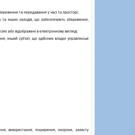
збереження та передавання у часi та просторi;
их та iнших заходiв, що забезпечують збереження,
осiях або вiдображенi в електронному виглядi;
я, iнший суб'єкт, що здiйснює владнi управлiнськi
я, використання, поширення, охорони, захисту