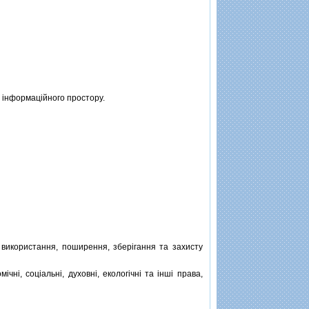
 iнформацiйного простору.
икористання, поширення, зберiгання та захисту
i, соцiальнi, духовнi, екологiчнi та iншi права,