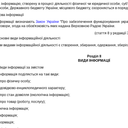
нформацiю, створену в процесi дiяльностi фiзичної чи юридичної особи, суб
особи, Державного бюджету України, мiсцевого бюджету, охороняється в поряд
Мова iнформацiї
ормацiї визначають
Закон України
"Про забезпечення функцiонування україн
говори, згода на обов'язковiсть яких надана Верховною Радою України.
(стаття 8 у редакцiї
Основнi види iнформацiйної дiяльностi
видами iнформацiйної дiяльностi є створення, збирання, одержання, зберiг
Роздiл II
ВИДИ IНФОРМАЦIЇ
 Види iнформацiї за змiстом
формацiя подiляється на такi види:
ро фiзичну особу;
овiдково-енциклопедичного характеру;
о стан довкiлля (екологiчна iнформацiя);
о товар (роботу, послугу);
iчна iнформацiя;
формацiя;
ормацiя;