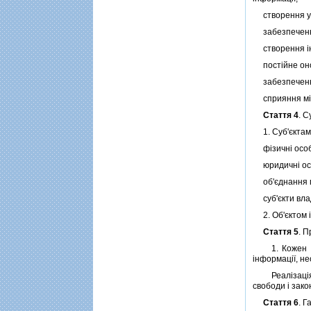
створення умо
забезпечення 
створення iнф
постiйне онов
забезпечення
сприяння мiжн
Стаття 4
. С
1. Суб'єктами
фiзичнi особ
юридичнi ос
об'єднання г
суб'єкти вла
2. Об'єктом i
Стаття 5
. 
1. Кожен має
iнформацiї, не
Реалiзацiя пр
свободи i зако
Стаття 6
. 