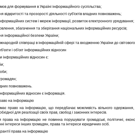
в для формування в Українi iнформацiйного суспiльства;
вiдкритостi та прозоростi дiяльностi суб'єктiв владних повноважень;
ормацiйних систем i мереж iнформацiї, розвиток електронного урядування;
лення, збагачення та зберiгання нацiональних iнформацiйних ресурсiв;
 iнформацiйної безпеки України;
ароднiй спiвпрацi в iнформацiйнiй сферi та входженню України до свiтового
уб'єкти i об'єкт iнформацiйних вiдносин
 iнформацiйних вiдносин є:
и;
оби;
ромадян;
дних повноважень.
нформацiйних вiдносин є iнформацiя.
Право на iнформацiю
 право на iнформацiю, що передбачає можливiсть вiльного одержання, в
обхiдної для реалiзацiї своїх прав, свобод i законних iнтересiв.
ава на iнформацiю не повинна порушувати громадськi, полiтичнi, економiчн
ннi iнтереси iнших громадян, права та iнтереси юридичних осiб.
Гарантiї права на iнформацiю