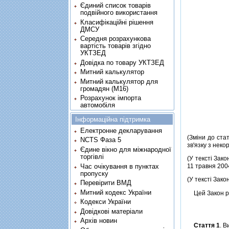
Єдиний список товарів
подвійного використання
Класифікаційні рішення
ДМСУ
Середня розрахункова
вартість товарів згідно
УКТЗЕД
Довідка по товару УКТЗЕД
Митний калькулятор
Митний калькулятор для
громадян (М16)
Розрахунок імпорта
автомобіля
Інформаційна підтримка
Електронне декларування
(Змiни до ста
NCTS Фаза 5
зв'язку з неко
Єдине вікно для міжнародної
торгівлі
(У текстi Зако
Час очікування в пунктах
11 травня 200
пропуску
(У текстi Зако
Перевірити ВМД
Митний кодекс України
Цей Закон рег
Кодекси України
Довідкові матеріали
Архів новин
Стаття 1
. 