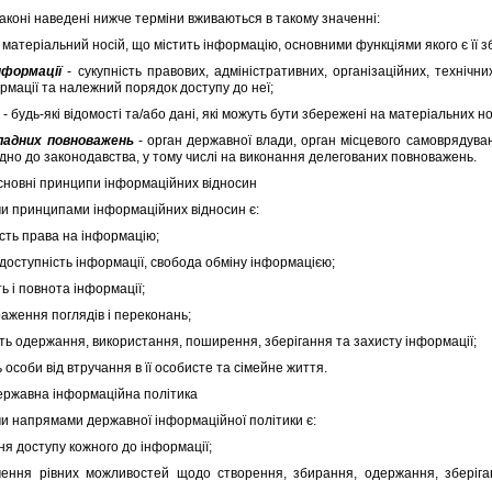
конi наведенi нижче термiни вживаються в такому значеннi:
 матерiальний носiй, що мiстить iнформацiю, основними функцiями якого є її 
нформацiї
- сукупнiсть правових, адмiнiстративних, органiзацiйних, технiчн
ормацiї та належний порядок доступу до неї;
я
- будь-якi вiдомостi та/або данi, якi можуть бути збереженi на матерiальних н
ладних повноважень
- орган державної влади, орган мiсцевого самоврядуванн
iдно до законодавства, у тому числi на виконання делегованих повноважень.
Основнi принципи iнформацiйних вiдносин
 принципами iнформацiйних вiдносин є:
ть права на iнформацiю;
доступнiсть iнформацiї, свобода обмiну iнформацiєю;
 i повнота iнформацiї;
ження поглядiв i переконань;
 одержання, використання, поширення, зберiгання та захисту iнформацiї;
соби вiд втручання в її особисте та сiмейне життя.
Державна iнформацiйна полiтика
напрямами державної iнформацiйної полiтики є:
 доступу кожного до iнформацiї;
 рiвних можливостей щодо створення, збирання, одержання, зберiганн