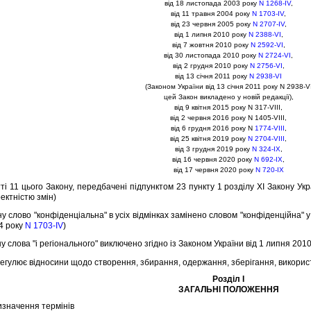
вiд 18 листопада 2003 року
N 1268-IV
,
вiд 11 травня 2004 року
N 1703-IV
,
вiд 23 червня 2005 року
N 2707-IV
,
вiд 1 липня 2010 року
N 2388-VI
,
вiд 7 жовтня 2010 року
N 2592-VI
,
вiд 30 листопада 2010 року
N 2724-VI
,
вiд 2 грудня 2010 року
N 2756-VI
,
вiд 13 сiчня 2011 року
N 2938-VI
(Законом України вiд 13 сiчня 2011 року N 2938-V
цей Закон викладено у новiй редакцiї),
вiд 9 квiтня 2015 року N 317-VIII,
вiд 2 червня 2016 року N 1405-VIII,
вiд 6 грудня 2016 року N
1774-VIII
,
вiд 25 квiтня 2019 року
N 2704-VIII
,
вiд 3 грудня 2019 року
N 324-IX
,
вiд 16 червня 2020 року
N 692-IX
,
вiд 17 червня 2020 року
N 720-IX
ттi 11 цього Закону, передбаченi пiдпунктом 23 пункту 1 роздiлу XI Закону Ук
ректнiстю змiн)
ну слово "конфiденцiальна" в усiх вiдмiнках замiнено словом "конфiденцiйна" у 
4 року
N 1703-IV
)
ну слова "i регiонального" виключено згiдно iз Законом України вiд 1 липня 201
улює вiдносини щодо створення, збирання, одержання, зберiгання, використ
Роздiл I
ЗАГАЛЬНI ПОЛОЖЕННЯ
Визначення термiнiв