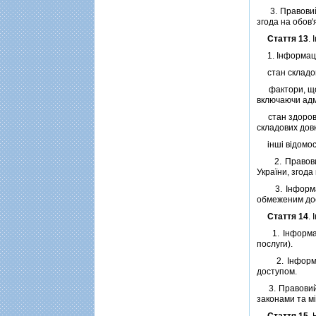
3. Правовий р
згода на обов
Стаття 13
.
1. Iнформацiя 
стан складови
фактори, що в
включаючи адмi
стан здоров'я
складових довк
iншi вiдомост
2. Правовий 
України, згода
3. Iнформацiя
обмеженим до
Стаття 14
.
1. Iнформацiя 
послуги).
2. Iнформацi
доступом.
3. Правовий р
законами та м