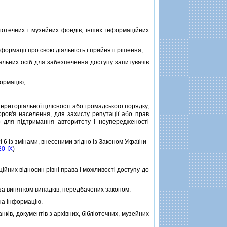
отечних i музейних фондiв, iнших iнформацiйних
ормацiї про свою дiяльнiсть i прийнятi рiшення;
альних осiб для забезпечення доступу запитувачiв
ормацiю;
риторiальної цiлiсностi або громадського порядку,
ов'я населення, для захисту репутацiї або прав
о для пiдтримання авторитету i неупередженостi
i 6 iз змiнами, внесеними згiдно iз Законом України
20-IX
)
йних вiдносин рiвнi права i можливостi доступу до
а винятком випадкiв, передбачених законом.
на iнформацiю.
iв, документiв з архiвних, бiблiотечних, музейних