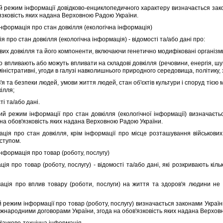
ежим iнформацiї довiдково-енциклопедичного характеру визначається зако
'язковiсть яких надана Верховною Радою України.
 Iнформацiя про стан довкiлля (екологiчна iнформацiя)
про стан довкiлля (екологiчна iнформацiя) - вiдомостi та/або данi про:
х довкiлля та його компоненти, включаючи генетично модифiкованi органiзми
пливають або можуть впливати на складовi довкiлля (речовини, енергiя, шум
нiстративнi, угоди в галузi навколишнього природного середовища, полiтику, 
 та безпеки людей, умови життя людей, стан об'єктiв культури i споруд тiєю 
iлля;
i та/або данi.
режим iнформацiї про стан довкiлля (екологiчної iнформацiї) визначаєть
 на обов'язковiсть яких надана Верховною Радою України.
 про стан довкiлля, крiм iнформацiї про мiсце розташування вiйськових о
ступом.
 Iнформацiя про товар (роботу, послугу)
про товар (роботу, послугу) - вiдомостi та/або данi, якi розкривають кiлькi
я про вплив товару (роботи, послуги) на життя та здоров'я людини не 
ежим iнформацiї про товар (роботу, послугу) визначається законами України
iжнародними договорами України, згода на обов'язковiсть яких надана Верхов