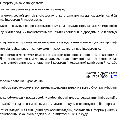
iнформацiю забезпечується:
ханiзму реалiзацiї права на iнформацiю;
ожливостей для вiльного доступу до статистичних даних, архiвних, бiблi
них, iнформацiйних ресурсiв;
б'єктiв владних повноважень iнформувати громадськiсть та засоби масової iнф
б'єктiв владних повноважень визначити спецiальнi пiдроздiли або вiдповiд
ержавного i громадського контролю за додержанням законодавства про iнф
м вiдповiдальностi за порушення законодавства про iнформацiю.
нформацiю може бути обмежене законом в iнтересах нацiональної безпеки, те
бiгання заворушенням чи кримiнальним правопорушенням, для охорони здор
 для запобiгання розголошенню iнформацiї, одержаної конфiденцiйно, аб
(частина друга статт
вiд 17.06.2020р.
N 7
Охорона права на iнформацiю
нформацiю охороняється законом. Держава гарантує всiм суб'єктам iнформацi
оже обмежувати права особи у виборi форм i джерел одержання iнформацiї, з
мацiйних вiдносин може вимагати усунення будь-яких порушень його права 
ься вилучення i знищення друкованих видань, експонатiв, iнформацiйних банк
становлених законом випадкiв або на пiдставi рiшення суду.