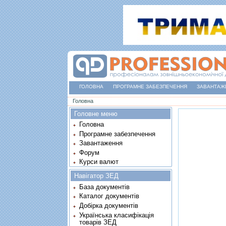
ГОЛОВНА
ПРОГРАМНЕ ЗАБЕЗПЕЧЕННЯ
ЗАВАНТАЖ
Ви є тут
Головна
Головне меню
Головна
Програмне забезпечення
Завантаження
Форум
Курси валют
Навігатор ЗЕД
База документів
Каталог документів
Добірка документів
Українська класифікація
товарів ЗЕД