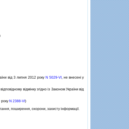
I
раїни вiд 3 липня 2012 року
N 5029-VI
, не внесенi у
вiдповiдному вiдмiнку згiдно iз Законом України вiд
0 року
N 2388-VI
)
ання, поширення, охорони, захисту iнформацiї.