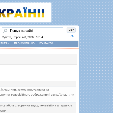
Пошук
УКР
РУС
Субота, Серпень 8, 2026 - 18:54
РТНЕРИ
ПРО КОМПАНІЮ
КОНТАКТИ
їх частини; звукозаписувальна та
рення телевiзiйного зображення i звуку, їх частини
ису або вiдтворення звуку; телевiзiйна апаратура
ладдя