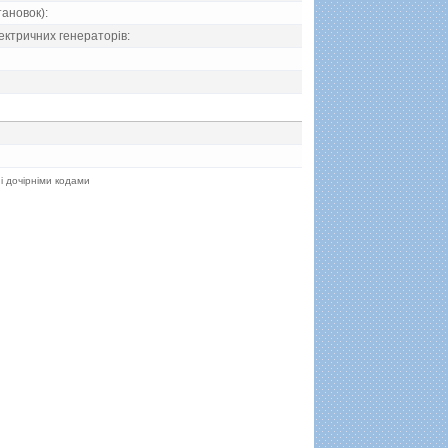
тановок):
ектричних генераторiв:
 і дочірніми кодами