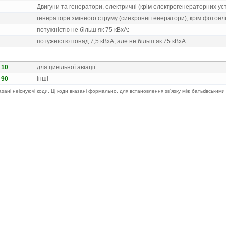
Двигуни та генератори, електричнi (крiм електрогенераторних ус
генератори змiнного струму (синхроннi генератори), крiм фотоел
потужнiстю не бiльш як 75 кВxА:
потужнiстю понад 7,5 кВxА, але не бiльш як 75 кВxА:
0 10
для цивiльної авiацiї
0 90
iншi
казані неіснуючі коди. Ці коди вказані формально, для встановлення зв'язку між батьківськими