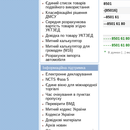
Єдиний список товарів
8501
подвійного використання
-[85016]
Класифікаційні рішення
ДМСУ
--8501 61
Середня розрахункова
---8501 61 80
вартість товарів згідно
УКТЗЕД
Довідка по товару УКТЗЕД
- - - - 8501 61 8
Митний калькулятор
- - - - 8501 61 8
Митний калькулятор для
громадян (М16)
В дужках [...] в
Розрахунок імпорта
автомобіля
Інформаційна підтримка
Електронне декларування
NCTS Фаза 5
Єдине вікно для міжнародної
торгівлі
Час очікування в пунктах
пропуску
Перевірити ВМД
Митний кодекс України
Кодекси України
Довідкові матеріали
Архів новин