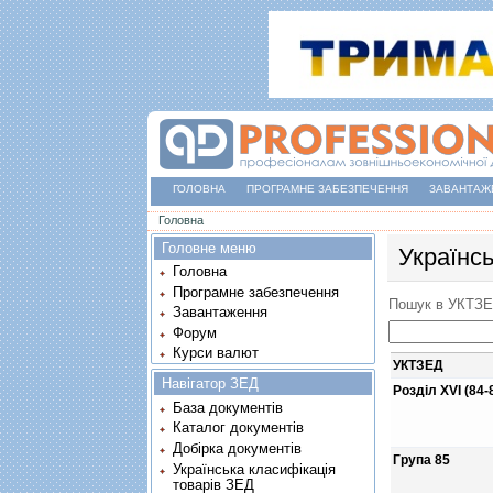
ГОЛОВНА
ПРОГРАМНЕ ЗАБЕЗПЕЧЕННЯ
ЗАВАНТАЖ
Ви є тут
Головна
Головне меню
Українс
Головна
Програмне забезпечення
Пошук в УКТЗ
Завантаження
Форум
Курси валют
УКТЗЕД
Навігатор ЗЕД
Розділ XVI (84-
База документів
Каталог документів
Добірка документів
Група 85
Українська класифікація
товарів ЗЕД