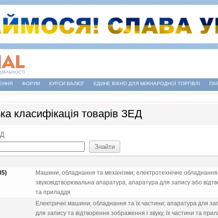
ЕННЯ
ФОРУМ
КУРСИ ВАЛЮТ
ЄДИНЕ ВІКНО ДЛЯ МІЖНАРОДНОЇ ТОРГІВЛІ
ПА
ька класифікація товарів ЗЕД
ЕД
85)
Машини, обладнання та механiзми; електротехнiчне обладнання; 
звуковiдтворювальна апаратура, апаратура для запису або вiдтво
та приладдя
Електричнi машини, обладнання та їх частини; апаратура для зап
для запису та вiдтворення зображення i звуку, їх частини та при