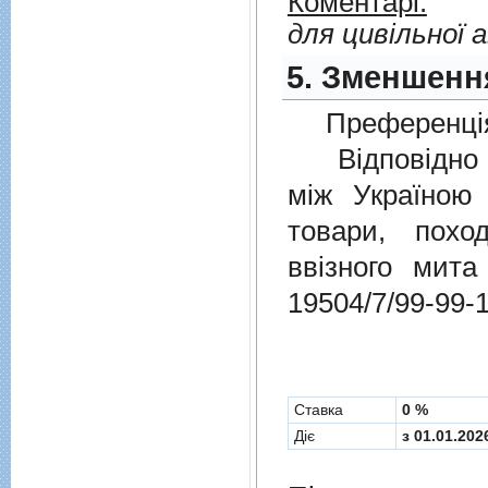
Коментарі:
для цивільної а
5. Зменшення
Преференція
Відповідно 
мiж Україною
товари, пох
ввізного мит
19504/7/99-99-
Cтавка
0 %
Діє
з 01.01.202