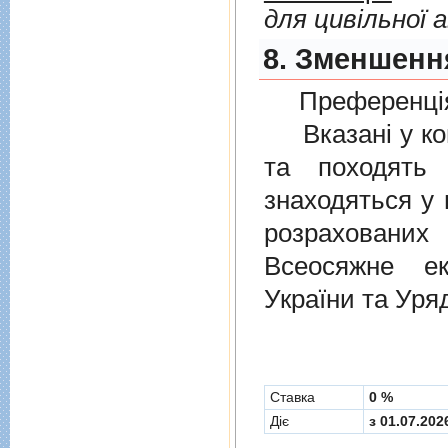
для цивільної а
8. Зменшенн
Преференція
Вказані у ком
та походять 
знаходяться у 
розрахованих
Всеосяжне е
України та Уря
Cтавка
0 %
Діє
з 01.07.202