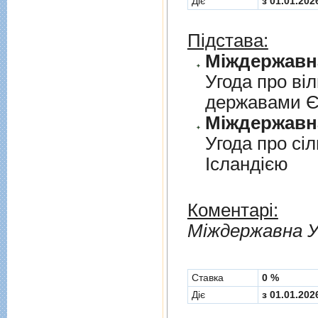
Діє
з 01.01.202
Підстава:
Угода про вi
державами 
Угода про сi
Iсландiєю
Коментарі:
Мiждержавна У
Cтавка
0 %
Діє
з 01.01.202