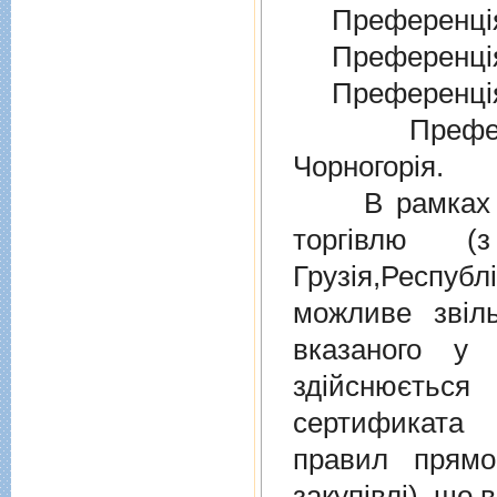
Преференція
Преференція
Преференція
Преферен
Чорногорія.
В рамках дiю
торгiвлю (
Грузiя,Респу
можливе звіл
вказаного у 
здійснюєтьс
сертификата 
правил прямо
закупівлі), що