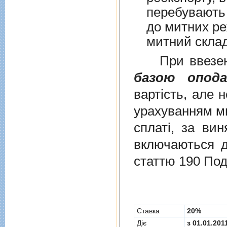
перебувають у в
до митних режим
митний склад
При ввезенні 
базою опода
вартість, але 
урахуванням ми
сплаті, за ви
включаються до
статтю 190 Под
Cтавка
20%
Діє
з 01.01.201