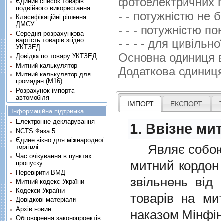
фотоелектричних г
Єдиний список товарів
подвійного використання
- - потужнiстю не 
Класифікаційні рішення
ДМСУ
- - - потужнiстю п
Середня розрахункова
вартість товарів згідно
- - - - для цивiльно
УКТЗЕД
Основна одиниця 
Довідка по товару УКТЗЕД
Митний калькулятор
Додаткова одиниц
Митний калькулятор для
громадян (М16)
Розрахунок імпорта
автомобіля
ІМПОРТ
ЕКСПОРТ
Інформаційна підтримка
Електронне декларування
1. Ввізне ми
NCTS Фаза 5
Єдине вікно для міжнародної
Являє собою п
торгівлі
Час очікування в пунктах
митний кордон 
пропуску
Перевірити ВМД
звiльнень вiд
Митний кодекс України
Кодекси України
товарiв на ми
Довідкові матеріали
Архів новин
наказом Мінфін
Обговорення законопроектів