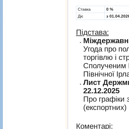
Cтавка
0 %
Діє
з 01.04.202
Підстава:
Угода про по
торгiвлю i ст
Сполученим К
Пiвнiчної Iрл
Лист Держми
22.12.2025
Про графiки 
(експортних)
Коментарі: