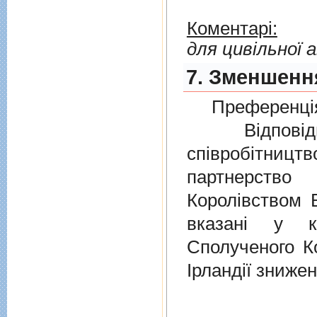
Коментарі:
для цивільної а
7. Зменшення
Преференція
Відповідно
співробітниц
партнерств
Королівством В
вказані у к
Сполученого Ко
Ірландії знижен