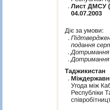
Лист ДМСУ (
04.07.2003
Діє за умови:
Пiдтверджен
подання сер
Дотримання п
Дотримання 
Таджикистан
Угода мiж Ка
Республiки Т
спiвробiтниц