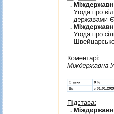
Угода про вi
державами 
Угода про сi
Швейцарськ
Коментарі:
Мiждержавна У
Cтавка
0 %
Діє
з 01.01.202
Підстава: