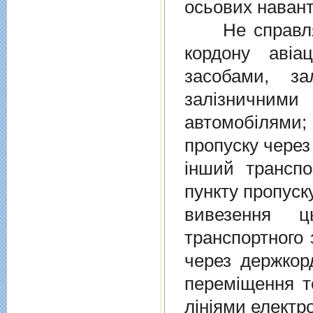
осьових навант
Не справляєт
кордону авiа
засобами, за
залiзничними
автомобiлями
пропуску через
iнший транспо
пункту пропуск
вивезення ц
транспортного 
через держкор
перемiщення т
лiнiями електр