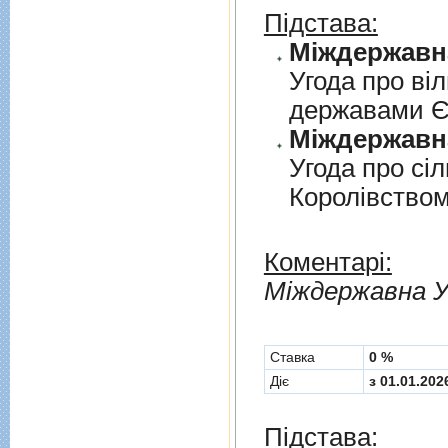
Підстава:
Угода про вi
державами 
Угода про сi
Королiвством
Коментарі:
Мiждержавна У
Cтавка
0 %
Діє
з 01.01.202
Підстава: