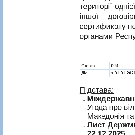
території одніє
іншої догов
сертификату п
органами Респу
Cтавка
0 %
Діє
з 01.01.202
Підстава:
Угода про вi
Македонiя та
Лист Держми
22.12.2025