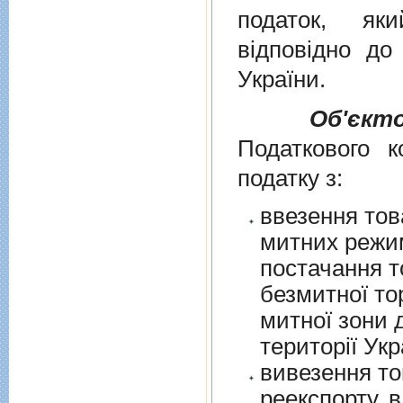
податок, як
вiдповiдно д
України
.
Об'єкт
Податкового к
податку з:
ввезення тов
митних режим
постачання т
безмитної торгів
митної зони для їх 
території Укр
вивезення то
реекспорту, в