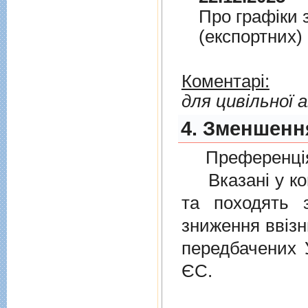
Про графiки 
(експортних)
Коментарі:
для цивільної а
4. Зменшення
Преференція
Вказані у ком
та походять 
зниження ввізн
передбачених
ЄС.