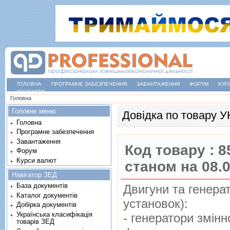
ГОЛОВНА
ПРОГРАМНЕ ЗАБЕЗПЕЧЕННЯ
ЗАВАНТАЖЕННЯ
ФОРУМ
КУР
КОНТАКТИ
Ви є тут
Головна
Головне меню
Довідка по товару 
Головна
Програмне забезпечення
Завантаження
Код товару :
8
Форум
Курси валют
станом на 08.
Навігатор ЗЕД
База документів
Двигуни та генера
Каталог документів
установок):
Добірка документів
Українська класифікація
- генератори змiнн
товарів ЗЕД