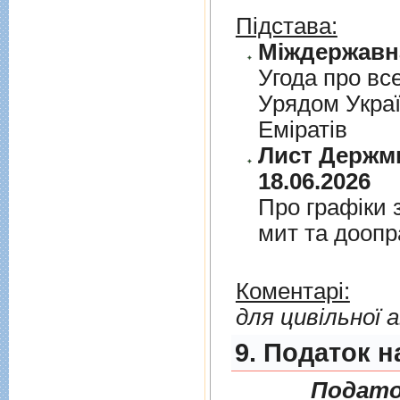
Підстава:
Угода про вс
Урядом Укра
Емiратiв
Лист Держми
18.06.2026
Про графiки 
мит та дооп
Коментарі:
для цивільної а
9. Податок н
Подато