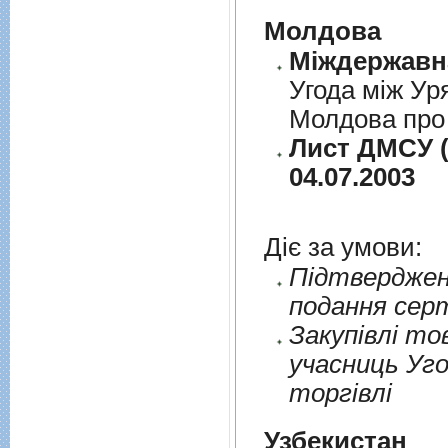
Молдова
Угода між Ур
Молдова про 
Лист ДМСУ (
04.07.2003
Діє за умови:
Пiдтверджен
подання сер
Закупiвлi то
учасниць Уго
торгiвлi
Узбекистан