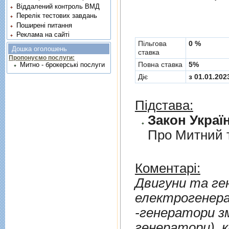
Віддалений контроль ВМД
Перелік тестових завдань
Поширені питання
Реклама на сайті
Пільгова
0 %
Дошка оголошень
ставка
Пропонуємо послуги:
Повна ставка
5%
Митно - брокерські послуги
Діє
з 01.01.202
Підстава:
Закон Україн
Про Митний 
Коментарі:
Двигуни та ге
електрогенера
-генератори змiнно