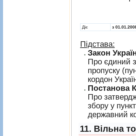
Діє
з 01.01.200
Підстава:
Закон Україн
Про єдиний з
пропуску (пу
кордон Украї
Постанова К
Про затверд
збору у пунк
державний к
11. Вільна т