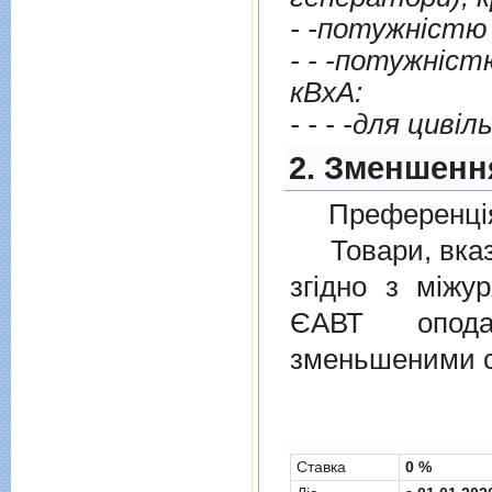
- -потужнiстю 
- - -потужнiстю пон
кВxА:
- - - -для цивiль
2. Зменшенн
Преференція
Товари, вказан
згiдно з мiжу
ЄАВТ опода
зменьшеними с
Cтавка
0 %