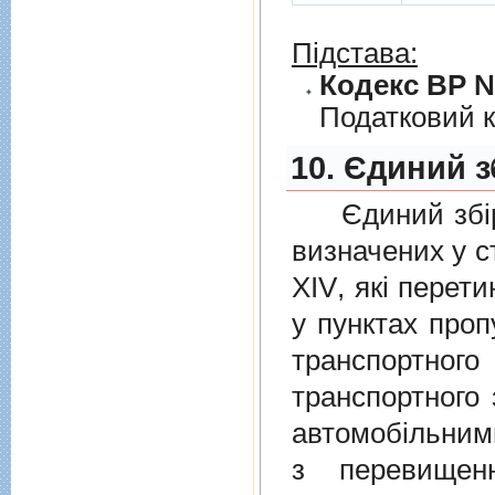
Підстава:
Кодекс ВР № 
Податковий к
10. Єдиний з
Єдиний збiр с
визначених у
с
XIV
, якi перет
у пунктах проп
транспортно
транспортного 
автомобiльними
з перевищен