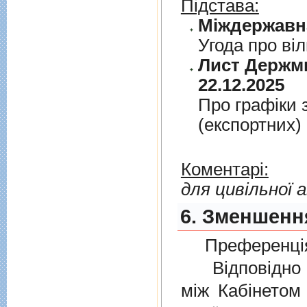
Підстава:
Угода про вi
Лист Держми
22.12.2025
Про графiки 
(експортних)
Коментарі:
для цивільної а
6. Зменшення
Преференція
Відповідно 
мiж Кабінетом