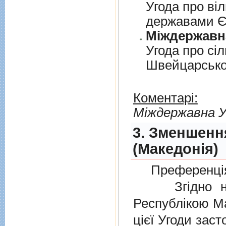
Угода про вi
державами 
Угода про сi
Швейцарськ
Коментарі:
Мiждержавна У
3. Зменшенн
(Македонія)
Преференція
Згідно нов
Республікою Ма
цієї Угоди заст