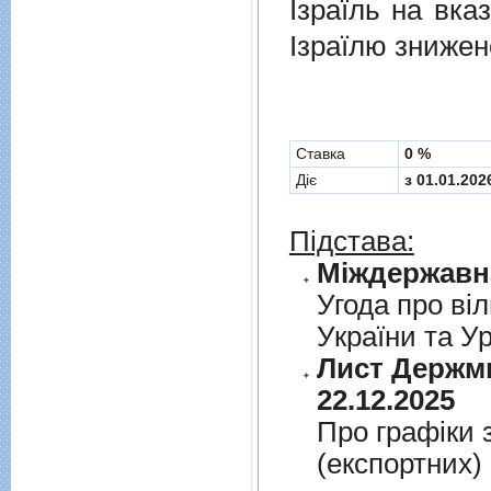
Ізраїль на вка
Ізраїлю знижен
Cтавка
0 %
Діє
з 01.01.202
Підстава:
Угода про вiл
України та У
Лист Держми
22.12.2025
Про графiки 
(експортних)