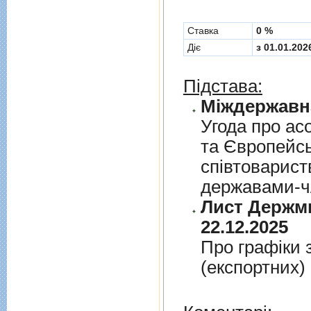
Cтавка
0 %
Діє
з 01.01.202
Підстава:
Угода про асо
та Європейс
спiвтовариств
державами-чл
Лист Держми
22.12.2025
Про графiки 
(експортних)