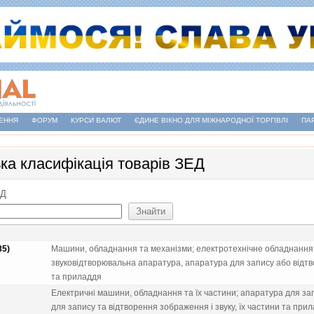
ЕННЯ
ФОРУМ
КУРСИ ВАЛЮТ
ЄДИНЕ ВІКНО ДЛЯ МІЖНАРОДНОЇ ТОРГІВЛІ
ПА
ька класифікація товарів ЗЕД
ЕД
85)
Машини, обладнання та механiзми; електротехнiчне обладнання; 
звуковiдтворювальна апаратура, апаратура для запису або вiдтво
та приладдя
Електричнi машини, обладнання та їх частини; апаратура для зап
для запису та вiдтворення зображення i звуку, їх частини та при