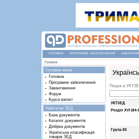
ГОЛОВНА
ПРОГРАМНЕ ЗАБЕЗПЕЧЕННЯ
ЗАВАНТАЖ
Ви є тут
Головна
Головне меню
Українс
Головна
Програмне забезпечення
Пошук в УКТЗ
Завантаження
Форум
Курси валют
УКТЗЕД
Навігатор ЗЕД
Розділ XVI (84-
База документів
Каталог документів
Добірка документів
Група 85
Українська класифікація
товарів ЗЕД