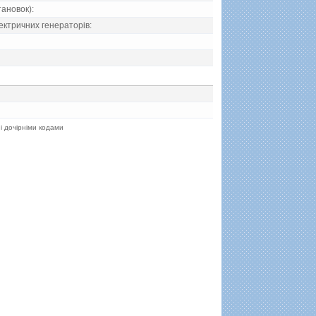
тановок):
ектричних генераторiв:
 і дочірніми кодами