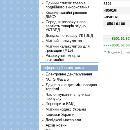
Єдиний список товарів
8501
подвійного використання
-[85016]
Класифікаційні рішення
ДМСУ
--8501 61
Середня розрахункова
---8501 61 80
вартість товарів згідно
УКТЗЕД
Довідка по товару УКТЗЕД
- - - - 8501 61 8
Митний калькулятор
- - - - 8501 61 8
Митний калькулятор для
громадян (М16)
В дужках [...] в
Розрахунок імпорта
автомобіля
Інформаційна підтримка
Електронне декларування
NCTS Фаза 5
Єдине вікно для міжнародної
торгівлі
Час очікування в пунктах
пропуску
Перевірити ВМД
Митний кодекс України
Кодекси України
Довідкові матеріали
Архів новин