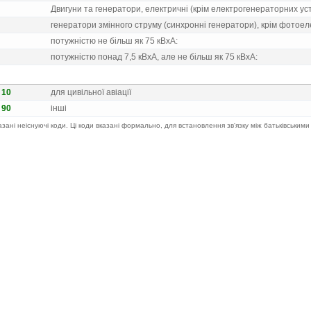
Двигуни та генератори, електричнi (крiм електрогенераторних ус
генератори змiнного струму (синхроннi генератори), крiм фотоел
потужнiстю не бiльш як 75 кВxА:
потужнiстю понад 7,5 кВxА, але не бiльш як 75 кВxА:
0 10
для цивiльної авiацiї
0 90
iншi
казані неіснуючі коди. Ці коди вказані формально, для встановлення зв'язку між батьківськими