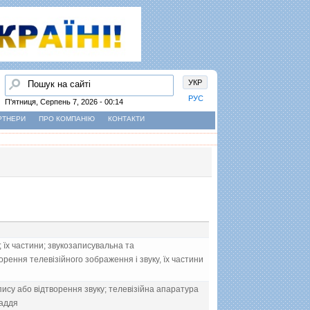
Пошук
УКР
РУС
П'ятниця, Серпень 7, 2026 - 00:14
РТНЕРИ
ПРО КОМПАНІЮ
КОНТАКТИ
їх частини; звукозаписувальна та
рення телевiзiйного зображення i звуку, їх частини
ису або вiдтворення звуку; телевiзiйна апаратура
ладдя