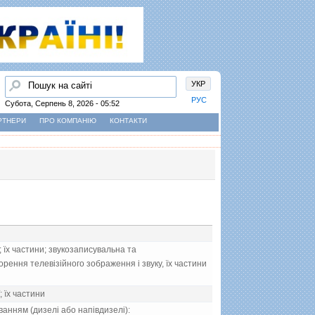
Пошук
УКР
РУС
Субота, Серпень 8, 2026 - 05:52
РТНЕРИ
ПРО КОМПАНІЮ
КОНТАКТИ
їх частини; звукозаписувальна та
рення телевiзiйного зображення i звуку, їх частини
; їх частини
анням (дизелi або напiвдизелi):