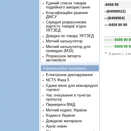
Єдиний список товарів
-8408 90
подвійного використання
--[84089022]
Класифікаційні рішення
ДМСУ
---[8408904]
Середня розрахункова
----8408 90 89
вартість товарів згідно
УКТЗЕД
Довідка по товару УКТЗЕД
- - - - - 8408 90 
Митний калькулятор
- - - - - 8408 90 
Митний калькулятор для
громадян (М16)
В дужках [...] в
Розрахунок імпорта
автомобіля
Інформаційна підтримка
Електронне декларування
NCTS Фаза 5
Єдине вікно для міжнародної
торгівлі
Час очікування в пунктах
пропуску
Перевірити ВМД
Митний кодекс України
Кодекси України
Довідкові матеріали
Архів новин