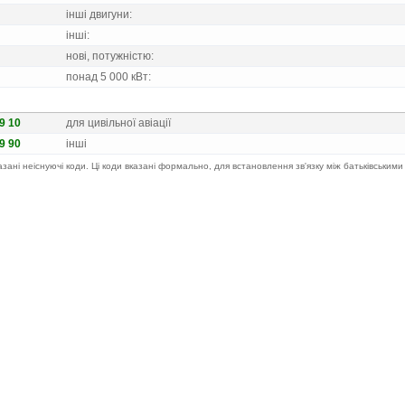
iншi двигуни:
iншi:
новi, потужнiстю:
понад 5 000 кВт:
89 10
для цивiльної авiацiї
89 90
iншi
казані неіснуючі коди. Ці коди вказані формально, для встановлення зв'язку між батьківськими