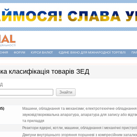
ЕННЯ
ФОРУМ
КУРСИ ВАЛЮТ
ЄДИНЕ ВІКНО ДЛЯ МІЖНАРОДНОЇ ТОРГІВЛІ
ПА
ька класифікація товарів ЗЕД
ЕД
85)
Машини, обладнання та механiзми; електротехнiчне обладнання; 
звуковiдтворювальна апаратура, апаратура для запису або вiдтво
та приладдя
Реактори ядернi, котли, машини, обладнання i механiчнi пристрої
Двигуни внутрiшнього згоряння поршневi з компресiйним запалюв