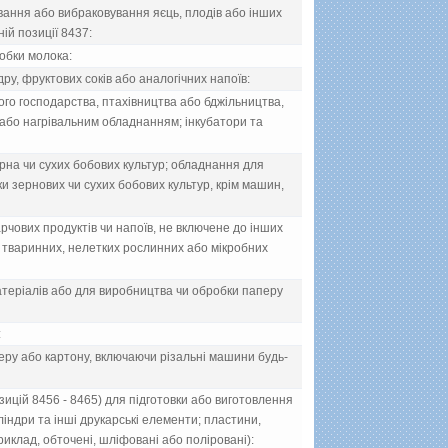
вання або вибраковування яєць, плодiв або iнших
iй позицiї 8437:
обки молока:
ру, фруктових сокiв або аналогiчних напоїв:
ого господарства, птахiвництва або бджiльництва,
або нагрiвальним обладнанням; iнкубатори та
рна чи сухих бобових культур; обладнання для
 зернових чи сухих бобових культур, крiм машин,
чових продуктiв чи напоїв, не включене до iнших
 тваринних, нелетких рослинних або мiкробних
терiалiв або для виробництва чи обробки паперу
:
еру або картону, включаючи рiзальнi машини будь-
цiй 8456 - 8465) для пiдготовки або виготовлення
лiндри та iншi друкарськi елементи; пластини,
риклад, обточенi, шлiфованi або полiрованi):