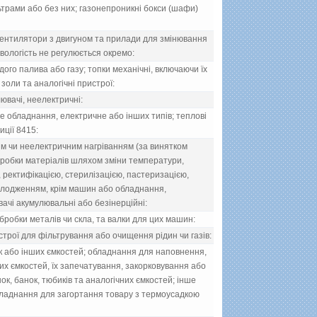
ьтрами або без них; газонепроникнi бокси (шафи)
 вентилятори з двигуном та прилади для змiнювання
 вологiсть не регулюється окремо:
ого палива або газу; топки механiчнi, включаючи їх
золи та аналогiчнi пристрої:
ювачi, неелектричнi:
 обладнання, електричне або iнших типiв; тепловi
ицiї 8415:
 чи неелектричним нагрiванням (за винятком
обробки матерiалiв шляхом змiни температури,
 ректифiкацiєю, стерилiзацiєю, пастеризацiєю,
олодженням, крiм машин або обладнання,
вачi акумулювальнi або безiнерцiйнi:
бробки металiв чи скла, та валки для цих машин:
трої для фiльтрування або очищення рiдин чи газiв:
 або iнших ємкостей; обладнання для наповнення,
их ємкостей, їх запечатування, закорковування або
к, банок, тюбикiв та аналогiчних ємкостей; iнше
бладнання для загортання товару з термоусадкою