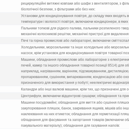
рециркуляцiйнi витяжнi ковпаки або шафи з вентилятором, з фiл
бiологiчної безпеки, з фiльтрами або без них:
Установки для кондицiонування повiтря, до складу яких входять
температури i вологостi повiтря, включаючи кондицiонери, в яких
Пальники топковi для рiдкого палива, пальники розпиленого тверд
механiчнi колосниковi решiтки, механiчнi пристрої для видалення 
Печi та горна промисловi або лабораторнi, включаючи смiттєспал
Холодильники, морозильники та iнше холодильне або морозильне
насоси, крiм установок для кондицiонування повiтря товарної поз
Машини, обладнання промислове або лабораторне з електричним
печей, камер та iншого обладнання товарної позицiї 8514) для 
наприклад, нагрiванням, варiнням, пiдсмажуванням, дистиляцiєю,
пропарюванням, сушiнням, випарюванням, конденсацiєю або ох
призначеного для використання у побутi; неелектричнi водонагрi
Каландри або iншi валковi машини, крiм тих, що призначенi для о
Центрифуги, включаючи вiдцентровi сушарки; обладнання та прис
Машини посудомийнi; обладнання для миття або сушiння пляшок
закупорювання пляшок, банок, закривання ящикiв, мiшкiв або iнш
наклеювання на них етикеток; обладнання для герметизацiї пляшо
обладнання для фасування та загортання товарiв (включаючи о
пакувального матерiалу); обладнання для газування напоїв: