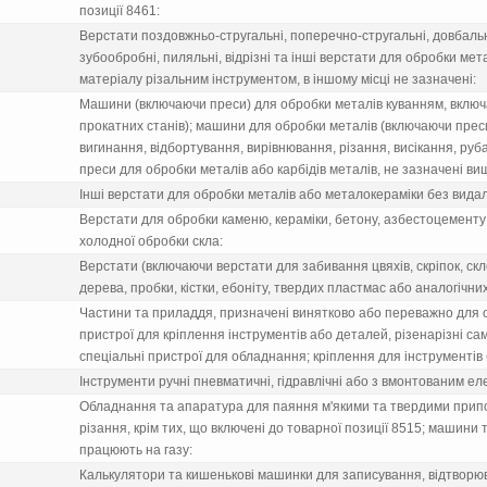
позицiї 8461:
Верстати поздовжньо-стругальнi, поперечно-стругальнi, довбальн
зубообробнi, пиляльнi, вiдрiзнi та iншi верстати для обробки м
матерiалу рiзальним iнструментом, в iншому мiсцi не зазначенi:
Машини (включаючи преси) для обробки металiв куванням, включ
прокатних станiв); машини для обробки металiв (включаючи преси
вигинання, вiдбортування, вирiвнювання, рiзання, висiкання, руб
преси для обробки металiв або карбiдiв металiв, не зазначенi ви
Iншi верстати для обробки металiв або металокерамiки без вида
Верстати для обробки каменю, керамiки, бетону, азбестоцементу
холодної обробки скла:
Верстати (включаючи верстати для забивання цвяхiв, скрiпок, ск
дерева, пробки, кiстки, ебонiту, твердих пластмас або аналогiчни
Частини та приладдя, призначенi винятково або переважно для 
пристрої для крiплення iнструментiв або деталей, рiзенарiзнi сам
спецiальнi пристрої для обладнання; крiплення для iнструментiв 
Iнструменти ручнi пневматичнi, гiдравлiчнi або з вмонтованим е
Обладнання та апаратура для паяння м'якими та твердими прип
рiзання, крiм тих, що включенi до товарної позицiї 8515; машини
працюють на газу:
Калькулятори та кишеньковi машинки для записування, вiдтворюв