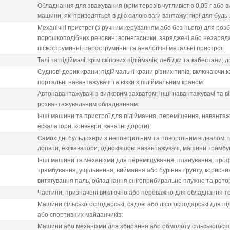
Обладнання для зважування (крiм терезiв чутливiстю 0,05 г або 
машини, якi приводяться в дiю силою ваги вантажу; гирi для будь-
Механiчнi пристрої (з ручним керуванням або без нього) для роз
порошкоподiбних речовин; вогнегасники, зарядженi або незарядже
пiскоструминнi, пароструминнi та аналогiчнi метальнi пристрої:
Талi та пiдiймачi, крiм скiпових пiдiймачiв; лебiдки та кабестани; 
Судновi дерик-крани; пiдiймальнi крани рiзних типiв, включаючи 
портальнi навантажувачi та вiзки з пiдiймальним краном:
Автонавантажувачi з вилковим захватом; iншi навантажувачi та в
розвантажувальним обладнанням:
Iншi машини та пристрої для пiдiймання, перемiщення, наванта
ескалатори, конвеєри, канатнi дороги):
Самохiднi бульдозери з неповоротним та поворотним вiдвалом, г
лопати, екскаватори, однокiвшовi навантажувачi, машини трамбув
Iншi машини та механiзми для перемiщування, планування, проф
трамбування, ущiльнення, виймання або бурiння ґрунту, корисни
витягування паль; обладнання снiгоприбиральне плужне та рото
Частини, призначенi виключно або переважно для обладнання то
Машини сiльськогосподарськi, садовi або лiсогосподарськi для пi
або спортивних майданчикiв:
Машини або механiзми для збирання або обмолоту сiльськогоспо