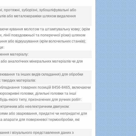
i, протяжнi, зуборiзнi, зубошлiфувальнi або
еталiв або металокерамiки шляхом видалення
аючи кування молотом та штампувальну ковку; (крiм
, лiнiї повздовжньої та поперечної рiзки) шляхом
ання або вiдкушування (крiм волочильних станкiв);
ще:
лення матерiалу:
 або аналогiчних мiнеральних матерiалiв чи для
леювання та iнших видiв складання) для обробки
х твердих матерiалiв:
обладнання товарних позицiй 8456-8465, включаючи
орозкривнi головки, дiлильнi головки та iншi
будь-якого типу, призначених для ручних робiт:
лектричним або неелектричним двигуном:
оями або зварювання, придатнi чи непридатнi для
 та апарати для поверхневої термообробки, якi
ання i вiзуального представлення даних з