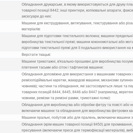
Обладнання друкарське, в якому використовуються для друку плас
товарної позицiї 8442; iншi принтери, копiювальнi апарати, факси
аксесуари до них:
Машини для екструдування, витягування, текстурування або рiз
матерiалiв:
Машини для пiдготовки текстильного волокна; машини прядильнi,
виробництва текстильної пряжi; машини кокономотальнi або мот
пiдготовки текстильної пряжi для її подальшого використання на
Верстати ткацькi:
Машини трикотажнi, в'язально-прошивнi для виробництва позуме
плетення тасьми або сiток i тафтинговi машини:
Обладнання допомiжне для використання з машинами товарних по
ремiзопiдiймальнi каретки, жакардовi машини, механiзми зупинен
човникiв); частини та обладнання, якi застосовуються лише та пе
товарних позицiй 8444, 8445, 8446 або 8447 (наприклад, веретена,
човники, ремiзки та ремiзнi рамки, трикотажнi голки):
Обладнання для виробництва або обробки фетру та повстi або н
включаючи машини та обладнання для виробництва фетрових кап
Машини пральнi, побутовi або для пралень, включаючи машини 
Обладнання (крiм машин товарної позицiї 8450) для промивання,
пресування (включаючи преси для термофiксацiї матерiалiв), ви