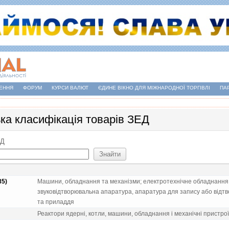
ЕННЯ
ФОРУМ
КУРСИ ВАЛЮТ
ЄДИНЕ ВІКНО ДЛЯ МІЖНАРОДНОЇ ТОРГІВЛІ
ПА
ька класифікація товарів ЗЕД
ЕД
85)
Машини, обладнання та механiзми; електротехнiчне обладнання; 
звуковiдтворювальна апаратура, апаратура для запису або вiдтво
та приладдя
Реактори ядернi, котли, машини, обладнання i механiчнi пристрої