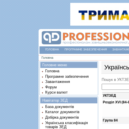
ГОЛОВНА
ПРОГРАМНЕ ЗАБЕЗПЕЧЕННЯ
ЗАВАНТАЖ
Ви є тут
Головна
Головне меню
Українс
Головна
Програмне забезпечення
Пошук в УКТЗ
Завантаження
Форум
Курси валют
УКТЗЕД
Навігатор ЗЕД
Розділ XVI (84-
База документів
Каталог документів
Добірка документів
Група 84
Українська класифікація
товарів ЗЕД