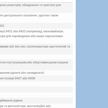
рних реакторiв; обладнання та пристрої для
 для центрального опалення, здатних також
402:
ицiї 8402 або 8403 (наприклад, економайзери,
атори для пароводяних або iнших паросилових
овками або без них; газогенератори ацетиленовi та
оротно-поступальним або обертовим рухом поршня
анням (дизелi або напiвдизелi):
ої позицiї 8407 або 8408:
iдiймання рiдини:
сори та вентилятори; вентиляцiйнi або