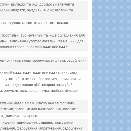
тини, цилiндри та iншi друкарськi елементи
мiльнi апарати, об'єднанi або нi; частини та
ання штучних та синтетичних текстильних
 тростильнi або крутильнi та iнше обладнання для
альнi (включаючи утоковомотальнi) та машини для
 машинах товарної позицiї 8446 або 8447:
нтної нитки, тюлю, мережива, вишивки, оздоблення,
зицiй 8444, 8445, 8446 або 8447 (наприклад,
ня утокової та основної ниток, механiзми замiни
реважно для машин цiєї товарної позицiї або
 рогульки, голкова гарнiтура, гребенi, фiльєри,
етканих матерiалiв у шматку або за формою,
елюхiв; болванки для виготовлення капелюхiв
з вiджимним пристроєм:
 чищення, вiджимання, сушiння, прасування,
бiлювання, фарбування, апретування, оздоблення,