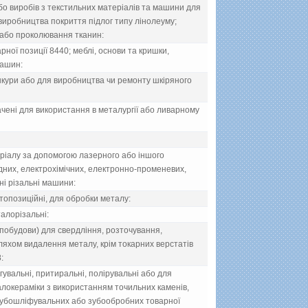
бо виробiв з текстильних матерiалiв та машини для
виробництва покриття пiдлог типу лiнолеуму;
 або проколювання тканин:
ої позицiї 8440; меблi, основи та кришки,
машин:
шкури або для виробництва чи ремонту шкiряного
аченi для використання в металургiї або ливарному
рiалу за допомогою лазерного або iншого
дних, електрохiмiчних, електронно-променевих,
i рiзальнi машини:
топозицiйнi, для обробки металу:
талорiзальнi:
 побудови) для свердлiння, розточування,
ляхом видалення металу, крiм токарних верстатiв
:
гувальнi, притиральнi, полiрувальнi або для
алокерамiки з використанням точильних каменiв,
, зубошлiфувальних або зубообробних товарної