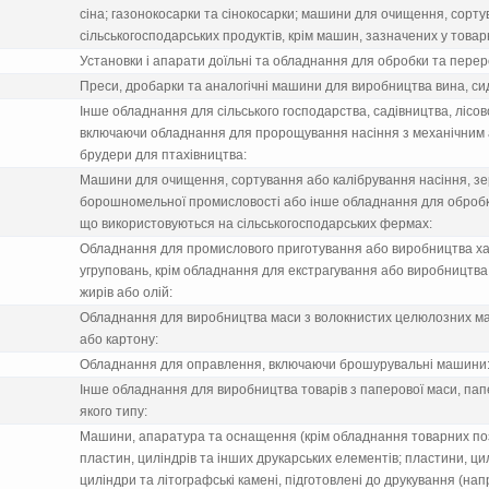
сiна; газонокосарки та сiнокосарки; машини для очищення, сорту
сiльськогосподарських продуктiв, крiм машин, зазначених у товарн
Установки i апарати доїльнi та обладнання для обробки та перер
Преси, дробарки та аналогiчнi машини для виробництва вина, сид
Iнше обладнання для сiльського господарства, садiвництва, лiсов
включаючи обладнання для пророщування насiння з механiчним 
брудери для птахiвництва:
Машини для очищення, сортування або калiбрування насiння, зе
борошномельної промисловостi або iнше обладнання для обробки
що використовуються на сiльськогосподарських фермах:
Обладнання для промислового приготування або виробництва хар
угруповань, крiм обладнання для екстрагування або виробництва
жирiв або олiй:
Обладнання для виробництва маси з волокнистих целюлозних ма
або картону:
Обладнання для оправлення, включаючи брошурувальнi машини
Iнше обладнання для виробництва товарiв з паперової маси, пап
якого типу:
Машини, апаратура та оснащення (крiм обладнання товарних пози
пластин, цилiндрiв та iнших друкарських елементiв; пластини, ци
цилiндри та лiтографськi каменi, пiдготовленi до друкування (нап