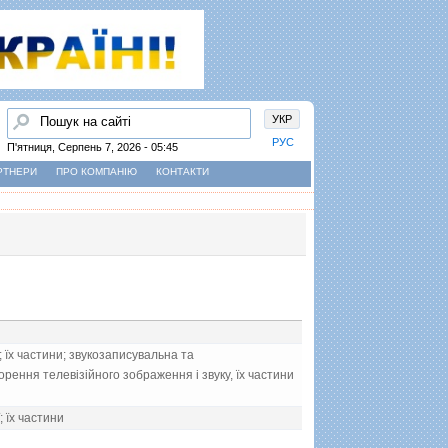
Пошук
УКР
РУС
П'ятниця, Серпень 7, 2026 - 05:45
РТНЕРИ
ПРО КОМПАНІЮ
КОНТАКТИ
їх частини; звукозаписувальна та
рення телевiзiйного зображення i звуку, їх частини
; їх частини