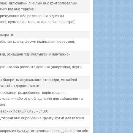
вище), включаючи лiчильнi або контролювальнi
яких ваг або терезiв:
бризкування або розпилення рiдких чи
нi; пульверизатори та аналогiчнi пристрої;
домкрати:
кабельнi крани; ферми пiдiймальнi пересувнi,
iзки, оснащенi пiдiймальним чи вантажно-
жування або розвантажування (наприклад, лiфти,
рейдери, планувальники, скрепери, механiчнi
альнi та дорожнi котки:
iлювання, розроблення, вирiвнювання,
х копалин або руд; обладнання для забивання та
рне:
варних позицiй 8425 - 8430:
дготовки або оброблення ґрунту; котки для газонiв
дарських культур, включаючи преси для соломи або