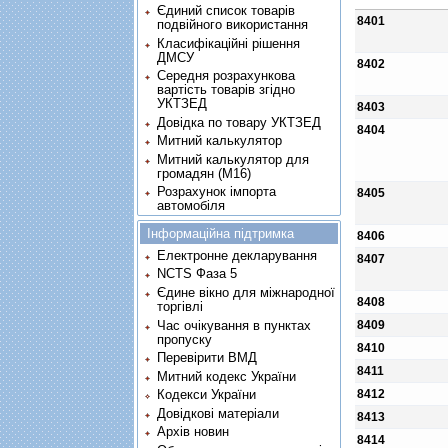
Єдиний список товарів
8401
подвійного використання
Класифікаційні рішення
ДМСУ
8402
Середня розрахункова
вартість товарів згідно
УКТЗЕД
8403
Довідка по товару УКТЗЕД
8404
Митний калькулятор
Митний калькулятор для
громадян (М16)
Розрахунок імпорта
8405
автомобіля
Інформаційна підтримка
8406
Електронне декларування
8407
NCTS Фаза 5
Єдине вікно для міжнародної
8408
торгівлі
Час очікування в пунктах
8409
пропуску
8410
Перевірити ВМД
8411
Митний кодекс України
8412
Кодекси України
Довідкові матеріали
8413
Архів новин
8414