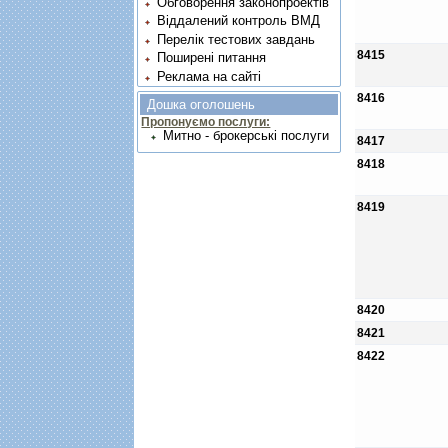
Обговорення законопроектів
Віддалений контроль ВМД
Перелік тестових завдань
8415
Поширені питання
Реклама на сайті
8416
Дошка оголошень
Пропонуємо послуги:
Митно - брокерські послуги
8417
8418
8419
8420
8421
8422