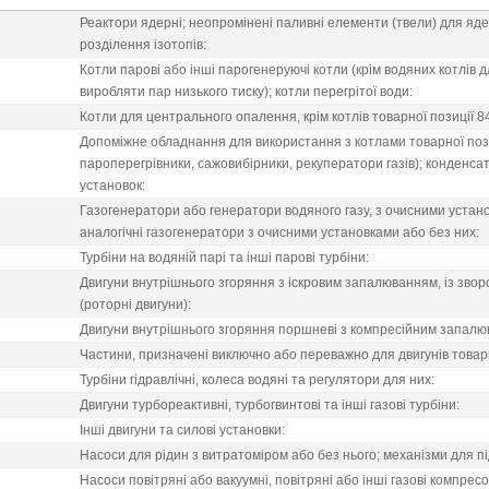
Реактори ядернi; неопромiненi паливнi елементи (твели) для яде
роздiлення iзотопiв:
Котли паровi або iншi парогенеруючi котли (крiм водяних котлiв
виробляти пар низького тиску); котли перегрiтої води:
Котли для центрального опалення, крiм котлiв товарної позицiї 8
Допомiжне обладнання для використання з котлами товарної поз
пароперегрiвники, сажовибiрники, рекуператори газiв); конденс
установок:
Газогенератори або генератори водяного газу, з очисними устан
аналогiчнi газогенератори з очисними установками або без них:
Турбiни на водянiй парi та iншi паровi турбiни:
Двигуни внутрiшнього згоряння з iскровим запалюванням, iз зв
(роторнi двигуни):
Двигуни внутрiшнього згоряння поршневi з компресiйним запалюв
Частини, призначенi виключно або переважно для двигунiв товарн
Турбiни гiдравлiчнi, колеса водянi та регулятори для них:
Двигуни турбореактивнi, турбогвинтовi та iншi газовi турбiни:
Iншi двигуни та силовi установки:
Насоси для рiдин з витратомiром або без нього; механiзми для п
Насоси повiтрянi або вакуумнi, повiтрянi або iншi газовi компре