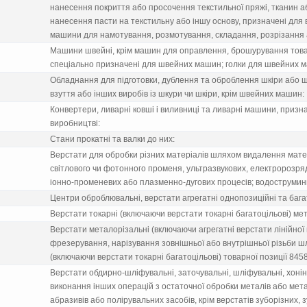
нанесення покриття або просочення текстильної пряжi, тканин а
нанесення пасти на текстильну або iншу основу, призначенi для 
машини для намотування, розмотування, складання, розрiзання
Машини швейнi, крiм машин для оправлення, брошурування товарн
спецiально призначенi для швейних машин; голки для швейних 
Обладнання для пiдготовки, дублення та оброблення шкiри або 
взуття або iнших виробiв iз шкури чи шкiри, крiм швейних машин:
Конвертери, ливарнi ковшi i виливницi та ливарнi машини, призн
виробництвi:
Стани прокатнi та валки до них:
Верстати для обробки рiзних матерiалiв шляхом видалення мате
свiтлового чи фотонного променя, ультразвукових, електророзря
iонно-променевих або плазменно-дугових процесiв; водоструминн
Центри оброблювальнi, верстати агрегатнi однопозицiйнi та бага
Верстати токарнi (включаючи верстати токарнi багатоцiльовi) ме
Верстати металорiзальнi (включаючи агрегатнi верстати лiнiйної
фрезерування, нарiзування зовнiшньої або внутрiшньої рiзьби ш
(включаючи верстати токарнi багатоцiльовi) товарної позицiї 8458
Верстати обдирно-шлiфувальнi, заточувальнi, шлiфувальнi, хонiн
виконання iнших операцiй з остаточної обробки металiв або мет
абразивiв або полiрувальних засобiв, крiм верстатiв зуборiзних