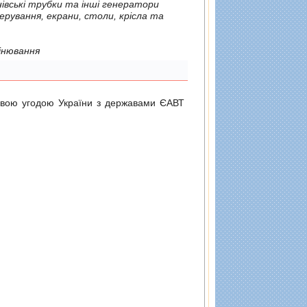
 використовує рентгенiвське випромiнювання
довою угодою України з державами ЄАВТ