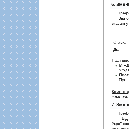
6. Змен
Префер
Відпові
вказані 
Cтавка
Діє
Підстава
Угода
Лист
Про г
Коментар
частини 
7. Змен
Префер
Відпов
Україно
походжен