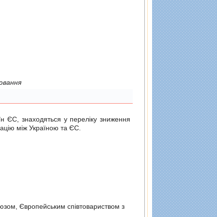
ювання
н ЄС, знаходяться у переліку зниження
ацію між Україною та ЄС.
оюзом, Європейським спiвтовариством з