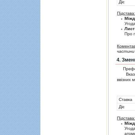
Діє
Підстава
Угода
Лист
Про г
Коментар
частини 
4. Змен
Префер
Вказані 
ввізних 
Cтавка
Діє
Підстава
Угод
атомн