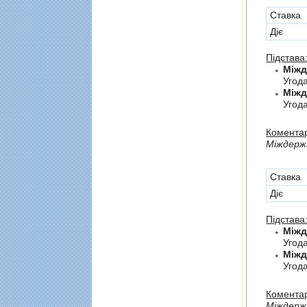
Cтавка
Діє
Підстава
Угод
Угода
Коментар
Мiждержа
Cтавка
Діє
Підстава
Угод
Угод
Коментар
Мiждерж