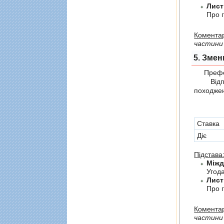
Лист
Про г
Коментар
частини 
5. Змен
Префер
Відпов
походжен
Cтавка
Діє
Підстава
Угод
Лист
Про г
Коментар
частини 