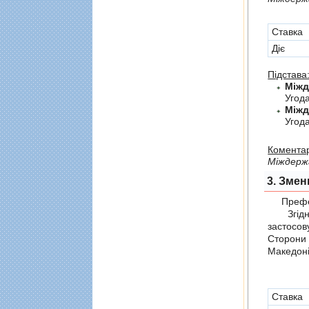
Cтавка
Діє
Підстава
Угод
Угод
Коментар
Мiждерж
3. Змен
Префер
Згідно 
застосов
Сторони
Македоні
Cтавка