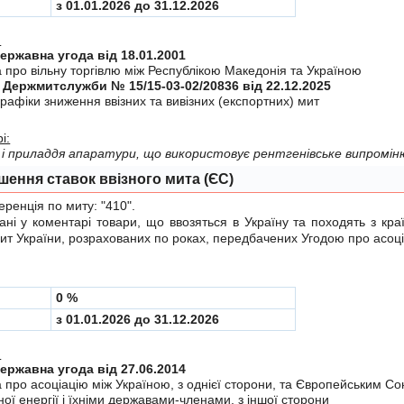
з 01.01.2026 до 31.12.2026
:
Міждержавна угода від 18.01.2001
 про вiльну торгiвлю мiж Республiкою Македонiя та Україною
 Держмитслужби № 15/15-03-02/20836 від 22.12.2025
рафiки зниження ввiзних та вивiзних (експортних) мит
і:
і приладдя апаратури, що використовує рентгенівське випромін
шення ставок ввізного мита (ЄС)
енція по миту:
"410"
.
у коментарі товари, що ввозяться в Україну та походять з краї
мит України, розрахованих по роках, передбачених
Угодою
про асоці
0 %
з 01.01.2026 до 31.12.2026
:
Міждержавна угода від 27.06.2014
а про асоцiацiю мiж Україною, з однiєї сторони, та Європейським С
ої енергiї i їхнiми державами-членами, з iншої сторони