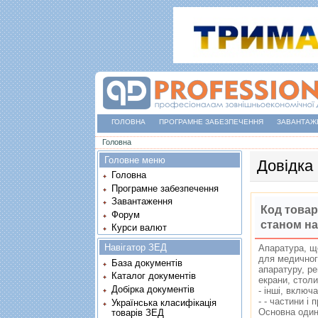
ГОЛОВНА
ПРОГРАМНЕ ЗАБЕЗПЕЧЕННЯ
ЗАВАНТАЖ
Ви є тут
Головна
Головне меню
Довідка
Головна
Програмне забезпечення
Завантаження
Код товар
Форум
станом на
Курси валют
Навігатор ЗЕД
Апаратура, що
для медичног
База документів
апаратуру, ре
Каталог документів
екрани, столи
Добірка документів
- iншi, вклю
- - частини 
Українська класифікація
Основна один
товарів ЗЕД