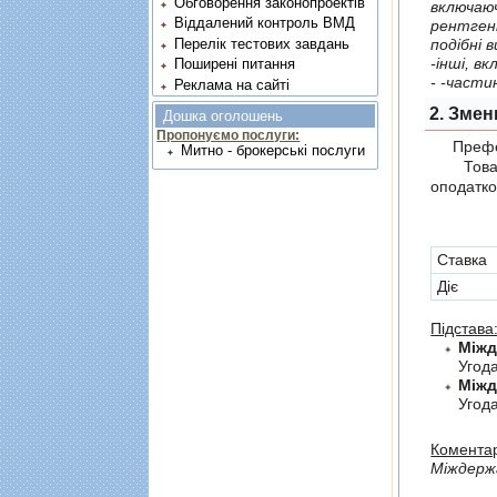
Обговорення законопроектів
включаючи ре
Віддалений контроль ВМД
рентгенiвських променiв, генератор
подiбнi 
Перелік тестових завдань
-iншi, в
Поширені питання
Реклама на сайті
2. Змен
Дошка оголошень
Пропонуємо послуги:
Префер
Митно - брокерські послуги
Товари,
оподатко
Cтавка
Діє
Підстава
Угод
Угода
Коментар
Мiждержа