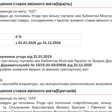
шення ставок ввізного мита(Ізраїль)
енція по миту:
"422"
.
дно до положень
Угоди
про вiльну торгiвлю мiж Кабінетом Міністр
у коментарі товари, походженням з Ізраїлю знижено ставки ввізного 
0 %
з 01.01.2026 до 31.12.2026
:
Міждержавна угода від 21.01.2019
 про вiльну торгiвлю мiж Кабiнетом Мiнiстрiв України та Урядом Дер
 Держмитслужби № 15/15-03-02/20836 від 22.12.2025
рафiки зниження ввiзних та вивiзних (експортних) мит
і:
і приладдя апаратури, що використовує рентгенівське випромін
шення ставок ввізного мита(Британія)
енція по миту:
"424"
.
ідно до положень
Угоди
про політичне співробітництво, вільну
ю та Сполученим Королівством Великої Британії і Північної Ір
ням з Сполученого Королівства Великої Британії і Північної Ірландії