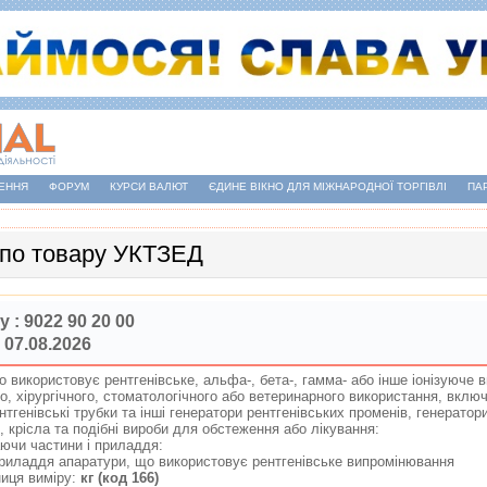
ЕННЯ
ФОРУМ
КУРСИ ВАЛЮТ
ЄДИНЕ ВІКНО ДЛЯ МІЖНАРОДНОЇ ТОРГІВЛІ
ПА
 по товару УКТЗЕД
у :
9022 90 20 00
 07.08.2026
 використовує рентгенiвське, альфа-, бета-, гамма- або iнше iонiзуюче
о, хiрургiчного, стоматологiчного або ветеринарного використання, вклю
нтгенiвськi трубки та iншi генератори рентгенiвських променiв, генератор
, крiсла та подiбнi вироби для обстеження або лiкування:
чаючи частини i приладдя:
i приладдя апаратури, що використовує рентгенiвське випромiнювання
иця виміру:
кг (код 166)