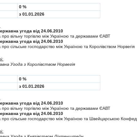
0 %
з 01.01.2026
:
Міждержавна угода від 24.06.2010
а про вiльну торгiвлю мiж Україною та державами ЄАВТ
Міждержавна угода від 24.06.2010
 про сiльське господарство мiж Україною та Королiвством Норвегiя
і:
вна Угода з Королiвством Норвегія
0 %
з 01.01.2026
:
Міждержавна угода від 24.06.2010
а про вiльну торгiвлю мiж Україною та державами ЄАВТ
Міждержавна угода від 24.06.2010
а про сiльське господарство мiж Україною та Швейцарською Конфе
і:
авна Угода з Князiвством Лiхтенштейн