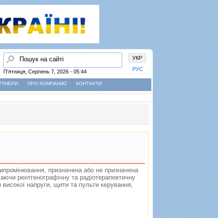
Пошук
УКР
РУС
П'ятниця, Серпень 7, 2026 - 05:44
РТНЕРИ
ПРО КОМПАНІЮ
КОНТАКТИ
 випромiнювання, призначена або не призначена
чаючи рентгенографiчну та радiотерапевтичну
и високої напруги, щити та пульти керування,