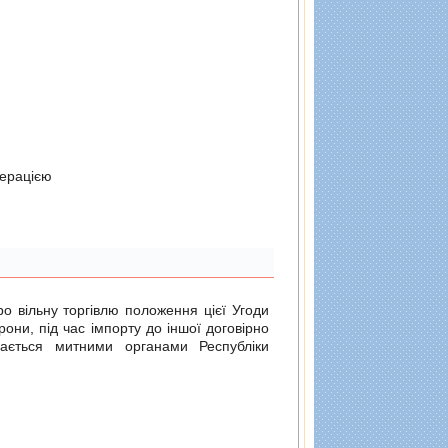
дерацiєю
о вільну торгівлю
положення цієї Угоди
рони, під час імпорту до іншої договірно
ається митними органами Республіки