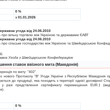
0 %
з 01.01.2026
:
Міждержавна угода від 24.06.2010
а про вiльну торгiвлю мiж Україною та державами ЄАВТ
Міждержавна угода від 24.06.2010
а про сiльське господарство мiж Україною та Швейцарською Конфе
і:
авна Угода з Швейцарською Конфедерацiєю
шення ставок ввізного мита (Македонія)
енція по миту:
"402"
.
нового Протоколу "B"
Угоди України з Республікою Македонія пр
уються до продукції, яка походить з території однієї договірної Сто
 у разі предствлення сертификату перемещення EUR.1 (вид
я).
0 %