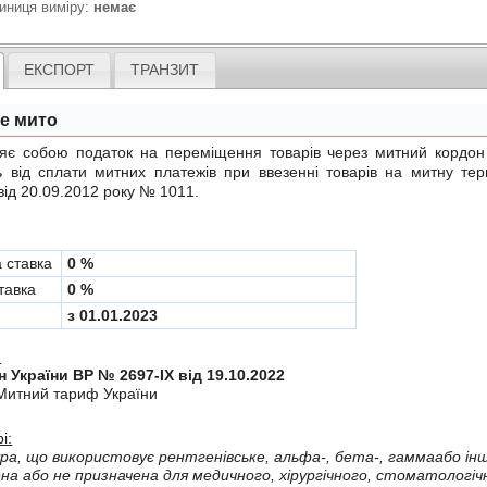
иниця виміру:
немає
ЕКСПОРТ
ТРАНЗИТ
не мито
обою податок на переміщення товарів через митний кордон Ук
ь вiд сплати митних платежiв при ввезеннi товарiв на митну те
від 20.09.2012 року № 1011
.
а ставка
0 %
тавка
0 %
з 01.01.2023
:
н України ВР № 2697-IX від 19.10.2022
Митний тариф України
і:
а, що використовує рентгенiвське, альфа-, бета-, гаммаабо iнш
не призначена для медичного, хiрургiчного, стоматологiчного або ветеринарного використання,