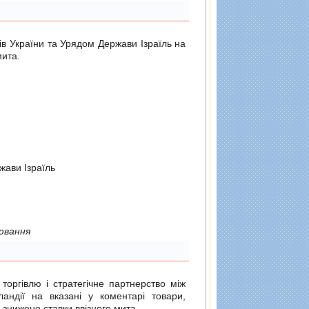
ів України та Урядом Держави Ізраїль на
мита.
жави Iзраїль
ювання
 торгівлю і стратегічне партнерство між
ландії на вказані у коментарі товари,
 знижено ставки ввізного мита.