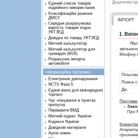
Додаткова од
Єдиний список товарів
подвійного використання
Класифікаційні рішення
ДМСУ
ІМПОРТ
Середня розрахункова
вартість товарів згідно
УКТЗЕД
1. Ввіз
Довідка по товару УКТЗЕД
Являє с
Митний калькулятор
звiльнен
Митний калькулятор для
громадян (М16)
Мінфіну 
Розрахунок імпорта
автомобіля
Інформаційна підтримка
Пільгов
Електронне декларування
Повна с
NCTS Фаза 5
Діє
Єдине вікно для міжнародної
торгівлі
Час очікування в пунктах
Підстава
пропуску
Зако
Перевірити ВМД
Про 
Митний кодекс України
Кодекси України
Коментар
Довідкові матеріали
Апаратур
Архів новин
призначена або 