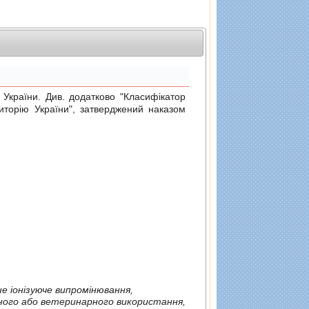
раїни. Див. додатково "Класифiкатор
риторiю України", затверджений
наказом
е iонiзуюче випромiнювання,