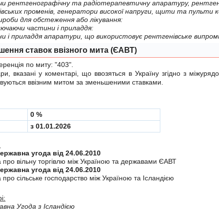
нтгенографiчну та радiотерапевтичну апаратуру, рентгенiвськi трубки та iншi генератори
и високої напруги, щити та пульти керування, екрани, столи, крiсла та
вироби для обстеження або лiкування:
ключаючи частини i приладдя:
- -частини i приладдя апаратури, що
шення ставок ввізного мита (ЄАВТ)
енція по миту:
"403"
.
 вказані у коментарі, що ввозяться в Україну згiдно з мiжуря
вуються ввізним митом за зменьшеними ставками.
0 %
з 01.01.2026
:
Міждержавна угода від 24.06.2010
а про вiльну торгiвлю мiж Україною та державами ЄАВТ
Міждержавна угода від 24.06.2010
 про сiльське господарство мiж Україною та Iсландiєю
і:
вна Угода з Ісландією