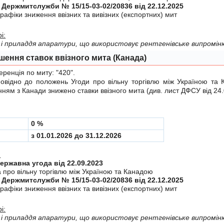
 Держмитслужби № 15/15-03-02/20836 від 22.12.2025
рафiки зниження ввiзних та вивiзних (експортних) мит
і:
і приладдя апаратури, що використовує рентгенівське випромін
шення ставок ввізного мита (Канада)
енція по миту:
"420"
.
ідно до положень
Угоди
про вiльну торгiвлю мiж Україною та 
ням з Канади знижено ставки ввізного мита (див.
лист ДФСУ від 24
0 %
з 01.01.2026 до 31.12.2026
:
Міждержавна угода від 22.09.2023
а про вiльну торгiвлю мiж Україною та Канадою
 Держмитслужби № 15/15-03-02/20836 від 22.12.2025
рафiки зниження ввiзних та вивiзних (експортних) мит
і:
і приладдя апаратури, що використовує рентгенівське випромін