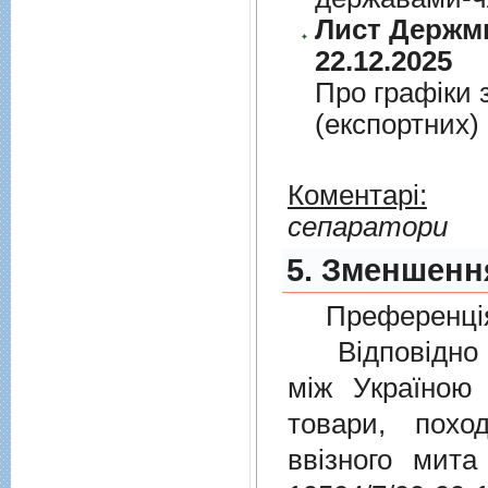
Лист Держми
22.12.2025
Про графiки 
(експортних)
Коментарі:
сепаратори
5. Зменшення
Преференція
Відповідно 
мiж Україною
товари, пох
ввізного мит