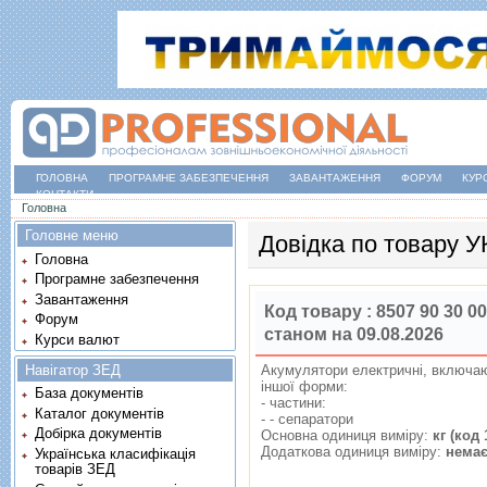
ГОЛОВНА
ПРОГРАМНЕ ЗАБЕЗПЕЧЕННЯ
ЗАВАНТАЖЕННЯ
ФОРУМ
КУР
КОНТАКТИ
Ви є тут
Головна
Головне меню
Довідка по товару 
Головна
Програмне забезпечення
Завантаження
Код товару :
8507 90 30 00
Форум
станом на 09.08.2026
Курси валют
Навігатор ЗЕД
Акумулятори електричнi, включаюч
iншої форми:
База документів
- частини:
Каталог документів
- - сепаратори
Добірка документів
Основна одиниця виміру:
кг (код 
Додаткова одиниця виміру:
нема
Українська класифікація
товарів ЗЕД