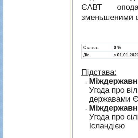
ЄАВТ опода
зменьшеними с
Cтавка
0 %
Діє
з 01.01.202
Підстава:
Угода про вi
державами 
Угода про сi
Iсландiєю