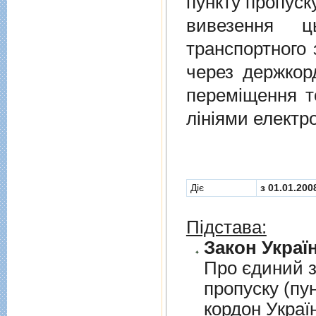
пункту пропуск
вивезення ц
транспортного 
через держкор
перемiщення т
лiнiями електр
Діє
з 01.01.200
Підстава:
Закон Україн
Про єдиний з
пропуску (пу
кордон Украї