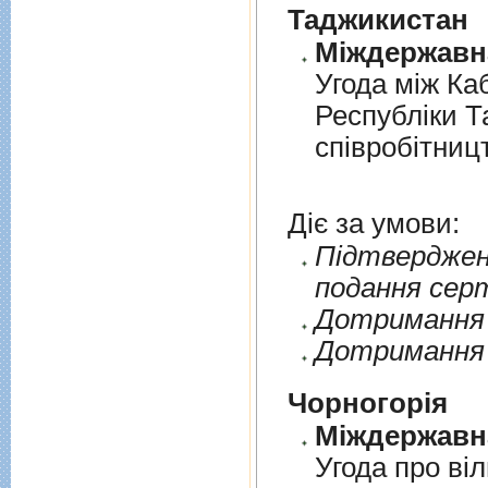
Таджикистан
Угода мiж Ка
Республiки Т
спiвробiтниц
Діє за умови:
Пiдтверджен
подання сер
Дотримання п
Дотримання 
Чорногорія
Угода про вi