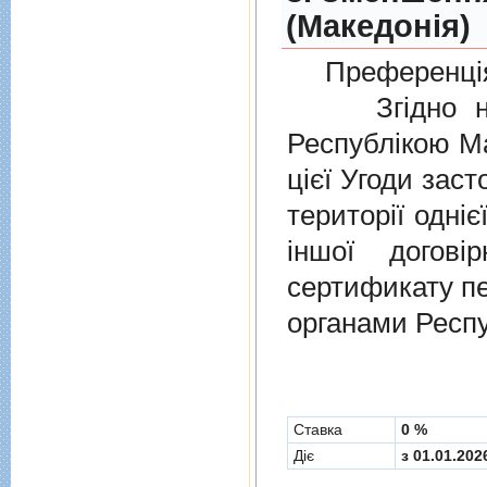
(Македонія)
Преференція
Згідно нов
Республікою Ма
цієї Угоди заст
території одніє
іншої догов
сертификату п
органами Респу
Cтавка
0 %
Діє
з 01.01.202