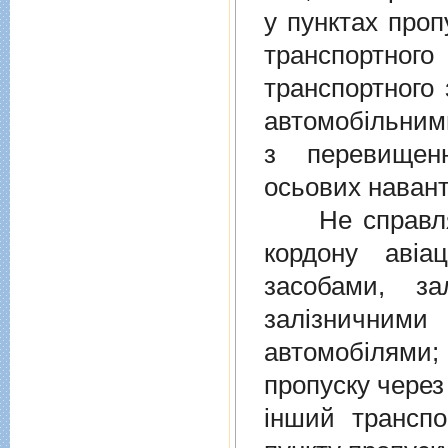
у пунктах проп
транспортно
транспортного 
автомобiльними
з перевищен
осьових навант
Не справляєт
кордону авiа
засобами, за
залiзничними
автомобiлями
пропуску через
iнший транспо