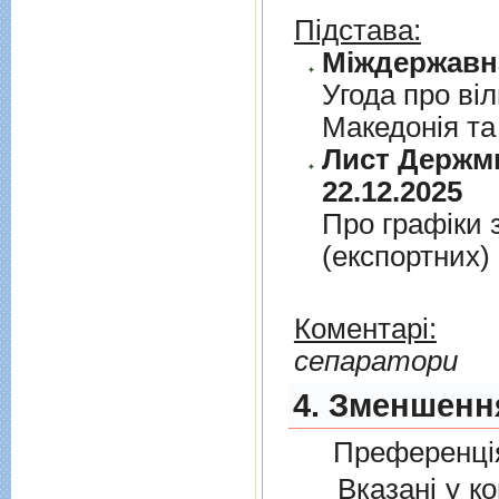
Підстава:
Угода про вi
Македонiя та
Лист Держми
22.12.2025
Про графiки 
(експортних)
Коментарі:
сепаратори
4. Зменшення
Преференція
Вказані у ком