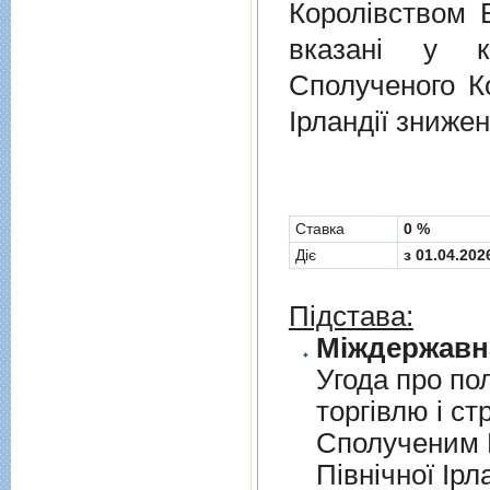
Королівством В
вказані у к
Сполученого Ко
Ірландії знижен
Cтавка
0 %
Діє
з 01.04.202
Підстава:
Угода про по
торгiвлю i ст
Сполученим К
Пiвнiчної Iрл