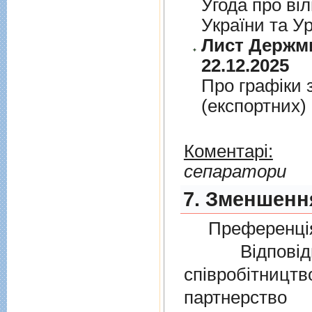
Угода про вiл
України та У
Лист Держми
22.12.2025
Про графiки 
(експортних)
Коментарі:
сепаратори
7. Зменшення
Преференція
Відповідно
співробітниц
партнерств