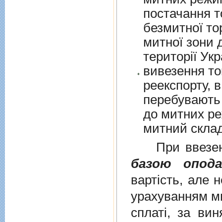
постачання т
безмитної торгів
митної зони для їх 
території Укр
вивезення то
реекспорту, в
перебувають у в
до митних режим
митний склад
При ввезенні 
базою опода
вартість, але 
урахуванням ми
сплаті, за ви