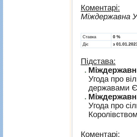
Коментарі:
Мiждержавна У
Cтавка
0 %
Діє
з 01.01.202
Підстава:
Угода про вi
державами 
Угода про сi
Королiвством
Коментарі: