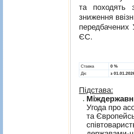
та походять 
зниження ввізн
передбачених
ЄС.
Cтавка
0 %
Діє
з 01.01.202
Підстава:
Угода про асо
та Європейс
спiвтовариств
державами-чл