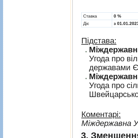
Cтавка
0 %
Діє
з 01.01.202
Підстава:
Угода про вi
державами 
Угода про сi
Швейцарськ
Коментарі:
Мiждержавна У
3. Зменшенн