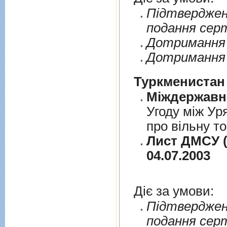
Пiдтверджен
подання сер
Дотримання п
Дотримання 
Туркменистан
Угоду між Ур
про вільну т
Лист ДМСУ (
04.07.2003
Діє за умови:
Пiдтверджен
подання сер