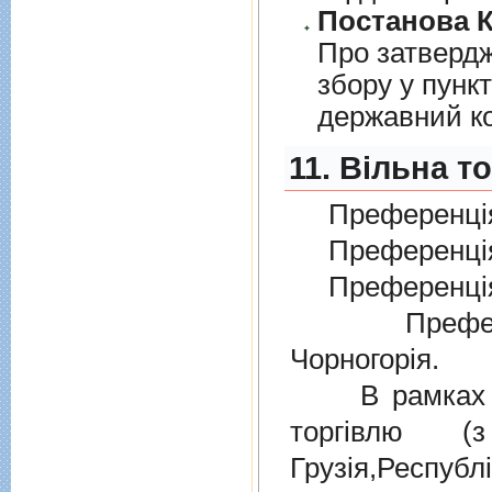
Постанова К
Про затверд
збору у пунк
державний к
11. Вільна т
Преференція
Преференція
Преференція
Преферен
Чорногорія.
В рамках дiю
торгiвлю (
Грузiя,Респу