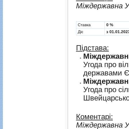
Мiждержавна У
Cтавка
0 %
Діє
з 01.01.202
Підстава:
Угода про вi
державами 
Угода про сi
Швейцарськ
Коментарі:
Мiждержавна У