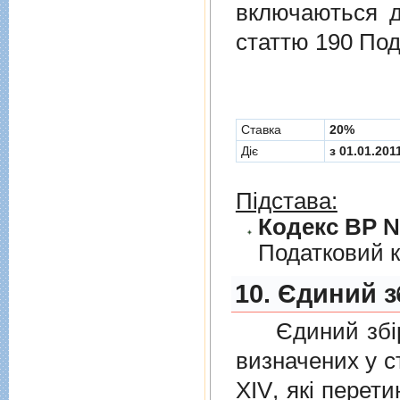
включаються до
статтю 190 Под
Cтавка
20%
Діє
з 01.01.201
Підстава:
Кодекс ВР № 
Податковий к
10. Єдиний з
Єдиний збiр с
визначених у
с
XIV
, якi перет