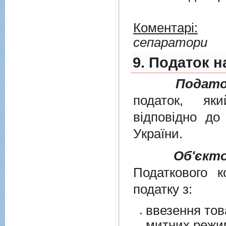
Коментарі:
сепаратори
9. Податок н
Подато
податок, як
вiдповiдно д
України
.
Об'єкт
Податкового к
податку з:
ввезення тов
митних режим