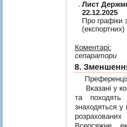
Лист Держми
22.12.2025
Про графiки 
(експортних)
Коментарі:
сепаратори
8. Зменшенн
Преференція
Вказані у ком
та походять 
знаходяться у 
розрахованих
Всеосяжне е