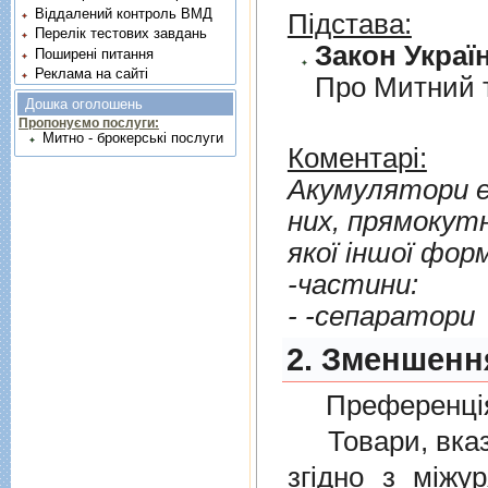
Віддалений контроль ВМД
Підстава:
Перелік тестових завдань
Закон Україн
Поширені питання
Реклама на сайті
Про Митний 
Дошка оголошень
Пропонуємо послуги:
Митно - брокерські послуги
Коментарі:
Акумулятори е
них, прямокутн
якої iншої фор
-частини:
- -сепаратори
2. Зменшенн
Преференція
Товари, вказан
згiдно з мiжу