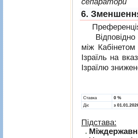
сепаратори
6. Зменшення
Преференція
Відповідно 
мiж Кабінетом
Ізраїль на вка
Ізраїлю знижен
Cтавка
0 %
Діє
з 01.01.202
Підстава: