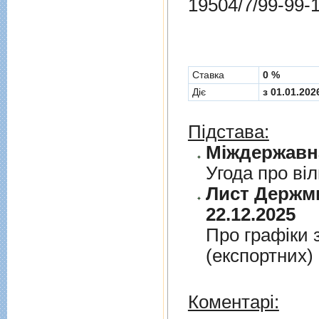
19504/7/99-99-
Cтавка
0 %
Діє
з 01.01.202
Підстава:
Угода про вi
Лист Держми
22.12.2025
Про графiки 
(експортних)
Коментарі: