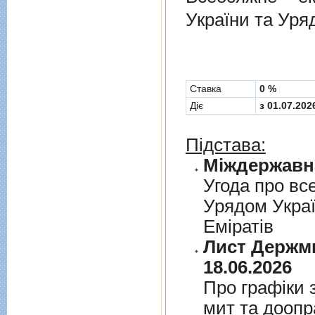
України та Уря
Cтавка
0 %
Діє
з 01.07.202
Підстава:
Угода про вс
Урядом Укра
Емiратiв
Лист Держми
18.06.2026
Про графiки 
мит та дооп