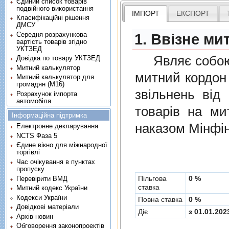
Єдиний список товарів
подвійного використання
ІМПОРТ
ЕКСПОРТ
Класифікаційні рішення
ДМСУ
Середня розрахункова
1. Ввізне ми
вартість товарів згідно
УКТЗЕД
Являє собою п
Довідка по товару УКТЗЕД
Митний калькулятор
митний кордон 
Митний калькулятор для
громадян (М16)
звiльнень вiд
Розрахунок імпорта
автомобіля
товарiв на ми
Інформаційна підтримка
наказом Мінфін
Електронне декларування
NCTS Фаза 5
Єдине вікно для міжнародної
торгівлі
Час очікування в пунктах
пропуску
Пільгова
0 %
Перевірити ВМД
ставка
Митний кодекс України
Кодекси України
Повна ставка
0 %
Довідкові матеріали
Діє
з 01.01.202
Архів новин
Обговорення законопроектів