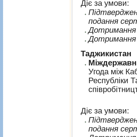
Діє за умови:
Пiдтверджен
подання сер
Дотримання п
Дотримання 
Таджикистан
Угода мiж Ка
Республiки Т
спiвробiтниц
Діє за умови:
Пiдтверджен
подання сер