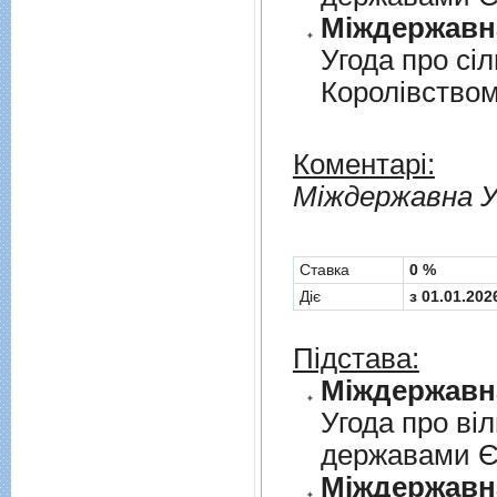
Угода про сi
Королiвством
Коментарі:
Мiждержавна У
Cтавка
0 %
Діє
з 01.01.202
Підстава:
Угода про вi
державами 