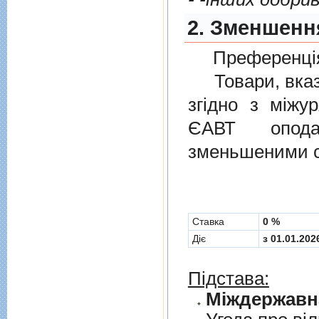
2. Зменшенн
Преференція
Товари, вказан
згiдно з мiжу
ЄАВТ опода
зменьшеними с
Cтавка
0 %
Діє
з 01.01.202
Підстава: