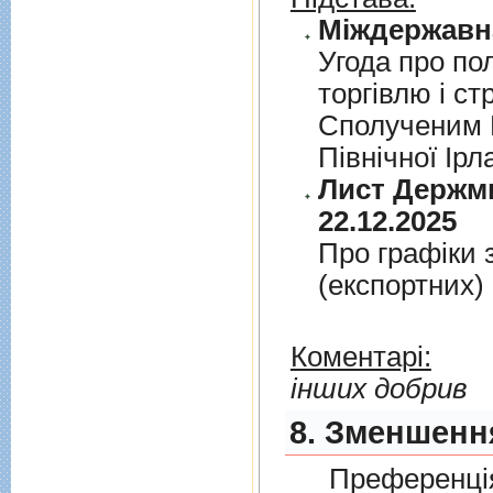
Угода про по
торгiвлю i ст
Сполученим К
Пiвнiчної Iрл
Лист Держми
22.12.2025
Про графiки 
(експортних)
Коментарі:
інших добрив
8. Зменшенн
Преференція