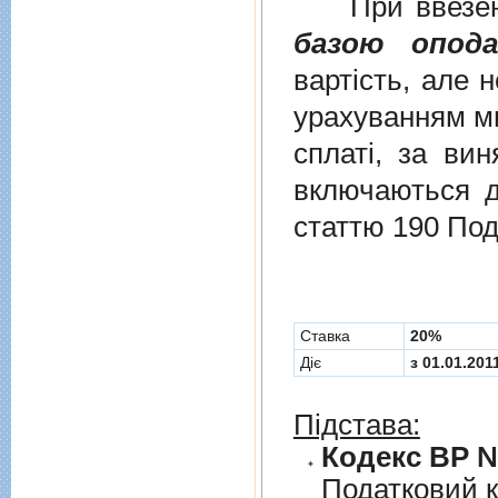
При ввезенні 
базою опода
вартість, але 
урахуванням ми
сплаті, за ви
включаються до
статтю 190 Под
Cтавка
20%
Діє
з 01.01.201
Підстава:
Кодекс ВР № 
Податковий к