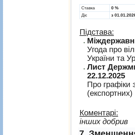
Cтавка
0 %
Діє
з 01.01.202
Підстава:
Угода про вiл
України та У
Лист Держми
22.12.2025
Про графiки 
(експортних)
Коментарі:
інших добрив
7. Зменшення