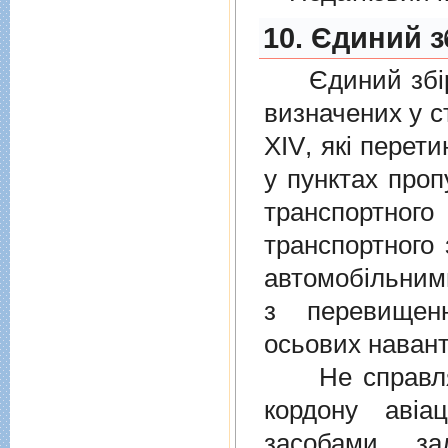
10. Єдиний з
Єдиний збiр с
визначених у
с
XIV
, якi перет
у пунктах проп
транспортно
транспортного 
автомобiльними
з перевищен
осьових навант
Не справляєт
кордону авiа
засобами, за