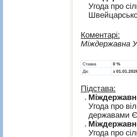
Угода про сi
Швейцарськ
Коментарі:
Мiждержавна У
Cтавка
0 %
Діє
з 01.01.202
Підстава:
Угода про вi
державами 
Угода про сi