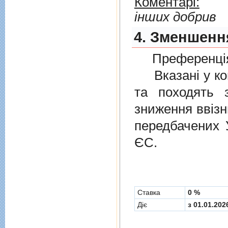
Коментарі:
інших добрив
4. Зменшення
Преференція
Вказані у ком
та походять 
зниження ввізн
передбачених
ЄС.
Cтавка
0 %
Діє
з 01.01.202