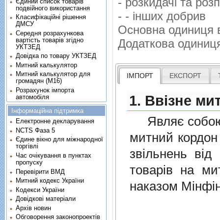
- розкидачi та ро
Єдиний список товарів
подвійного використання
- - iнших добрив
Класифікаційні рішення
ДМСУ
Основна одиниця 
Середня розрахункова
вартість товарів згідно
Додаткова одиниц
УКТЗЕД
Довідка по товару УКТЗЕД
Митний калькулятор
Митний калькулятор для
ІМПОРТ
ЕКСПОРТ
громадян (М16)
Розрахунок імпорта
1. Ввізне ми
автомобіля
Інформаційна підтримка
Являє собою п
Електронне декларування
NCTS Фаза 5
митний кордон 
Єдине вікно для міжнародної
торгівлі
звiльнень вiд
Час очікування в пунктах
пропуску
товарiв на ми
Перевірити ВМД
Митний кодекс України
наказом Мінфін
Кодекси України
Довідкові матеріали
Архів новин
Обговорення законопроектів