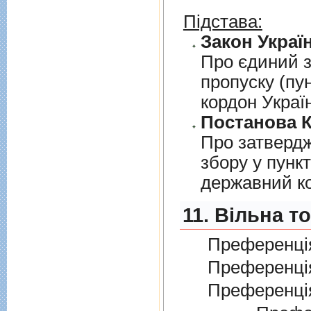
Підстава:
Закон Україн
Про єдиний з
пропуску (пу
кордон Украї
Постанова К
Про затверд
збору у пунк
державний к
11. Вільна т
Преференція
Преференція
Преференція