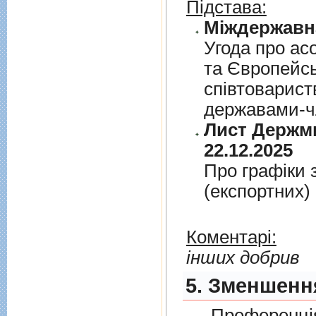
Підстава:
Угода про асо
та Європейс
спiвтовариств
державами-чл
Лист Держми
22.12.2025
Про графiки 
(експортних)
Коментарі:
інших добрив
5. Зменшення
Преференція