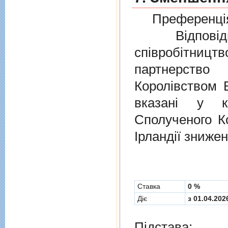
Преференція
Відповідно
співробітниц
партнерств
Королівством В
вказані у к
Сполученого Ко
Ірландії знижен
Cтавка
0 %
Діє
з 01.04.202
Підстава: