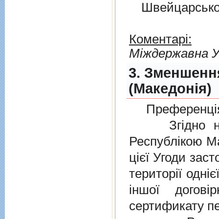
Швейцарськ
Коментарі:
Мiждержавна У
3. Зменшенн
(Македонія)
Преференція
Згідно нов
Республікою Ма
цієї Угоди заст
території одніє
іншої догов
сертификату п