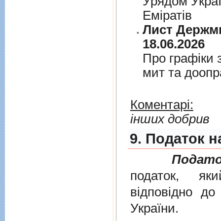
Урядом Укра
Емiратiв
Лист Держми
18.06.2026
Про графiки 
мит та дооп
Коментарі:
інших добрив
9. Податок н
Подато
податок, як
вiдповiдно д
України
.