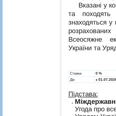
Вказані у ком
та походять 
знаходяться у 
розрахованих
Всеосяжне е
України та Уря
Cтавка
0 %
Діє
з 01.07.202
Підстава:
Угода про вс