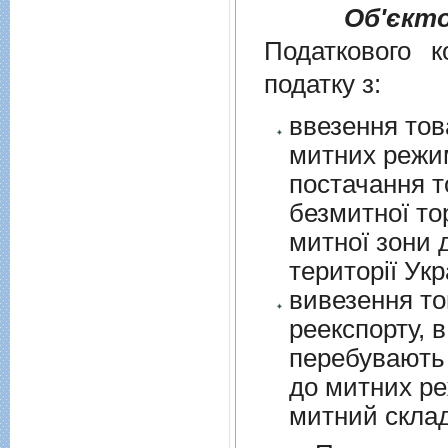
Об'єкт
Податкового к
податку з:
ввезення тов
митних режим
постачання т
безмитної торгів
митної зони для їх 
території Укр
вивезення то
реекспорту, в
перебувають у в
до митних режим
митний склад