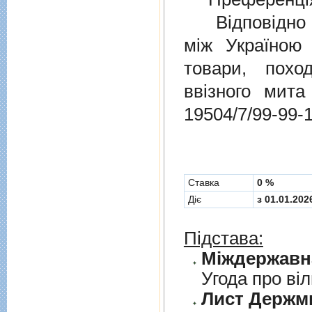
Відповідно 
мiж Україною
товари, пох
ввізного мит
19504/7/99-99-
Cтавка
0 %
Діє
з 01.01.202
Підстава:
Угода про вi
Лист Держми