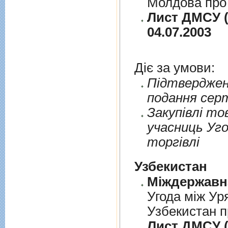
Молдова про 
Лист ДМСУ (
04.07.2003
Діє за умови:
Пiдтверджен
подання сер
Закупiвлi то
учасниць Уго
торгiвлi
Узбекистан
Угода між Ур
Узбекистан п
Лист ДМСУ (