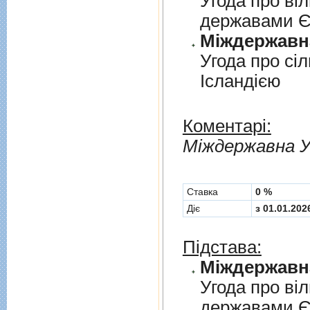
Угода про вi
державами 
Угода про сi
Iсландiєю
Коментарі:
Мiждержавна У
Cтавка
0 %
Діє
з 01.01.202
Підстава:
Угода про вi
державами 