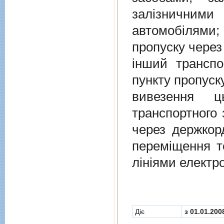
залiзничними
автомобiлями
пропуску через
iнший транспо
пункту пропуск
вивезення ц
транспортного 
через держкор
перемiщення т
лiнiями електр
Діє
з 01.01.200