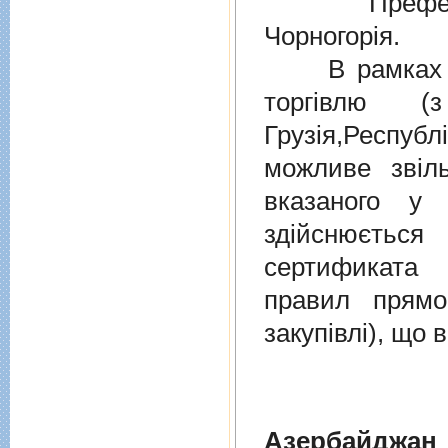
Преферен
Чорногорія.
В рамках дiю
торгiвлю (
Грузiя,Респу
можливе звіл
вказаного у 
здійснюєтьс
сертификата 
правил прямо
закупівлі), що
Азербайджан