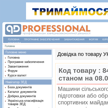
ГОЛОВНА
ПРОГРАМНЕ ЗАБЕЗПЕЧЕННЯ
ЗАВАНТАЖЕННЯ
ФОРУМ
КУР
КОНТАКТИ
Ви є тут
Головна
Головне меню
Довідка по товару 
Головна
Програмне забезпечення
Завантаження
Код товару :
8
Форум
Курси валют
станом на 08.
Навігатор ЗЕД
База документів
Машини сiльського
Каталог документів
пiдготовки або обр
Добірка документів
Українська класифікація
спортивних майда
товарів ЗЕД