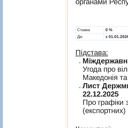
органами Респу
Cтавка
0 %
Діє
з 01.01.202
Підстава:
Угода про вi
Македонiя та
Лист Держми
22.12.2025
Про графiки 
(експортних)