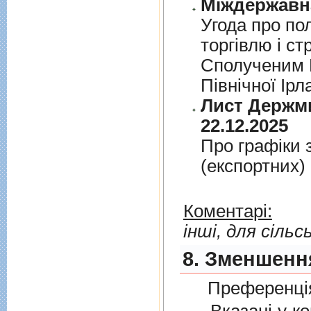
Угода про по
торгiвлю i ст
Сполученим К
Пiвнiчної Iрл
Лист Держми
22.12.2025
Про графiки 
(експортних)
Коментарі:
інші, для сіль
8. Зменшенн
Преференція