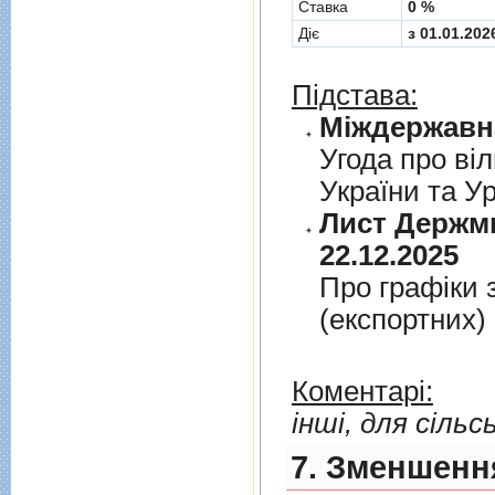
Cтавка
0 %
Діє
з 01.01.202
Підстава:
Угода про вiл
України та У
Лист Держми
22.12.2025
Про графiки 
(експортних)
Коментарі:
інші, для сіль
7. Зменшення