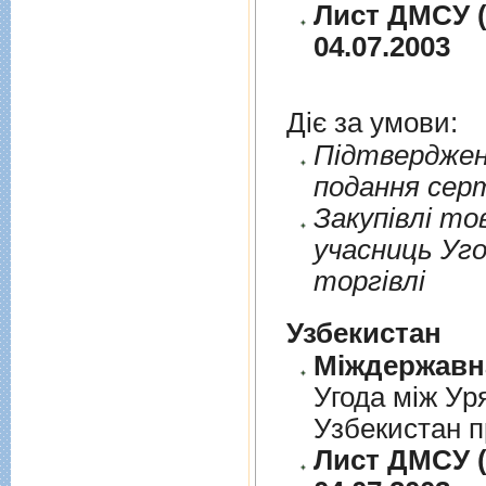
Лист ДМСУ (
04.07.2003
Діє за умови:
Пiдтверджен
подання сер
Закупiвлi то
учасниць Уго
торгiвлi
Узбекистан
Угода між Ур
Узбекистан п
Лист ДМСУ (