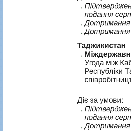
Пiдтверджен
подання сер
Дотримання п
Дотримання 
Таджикистан
Угода мiж Ка
Республiки Т
спiвробiтниц
Діє за умови:
Пiдтверджен
подання сер
Дотримання п