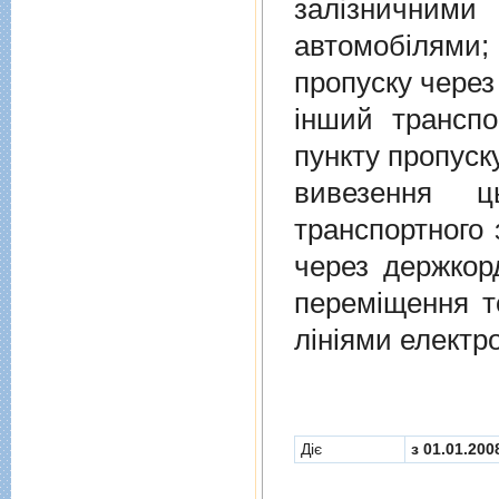
залiзничними
автомобiлями
пропуску через
iнший транспо
пункту пропуск
вивезення ц
транспортного 
через держкор
перемiщення т
лiнiями електр
Діє
з 01.01.200