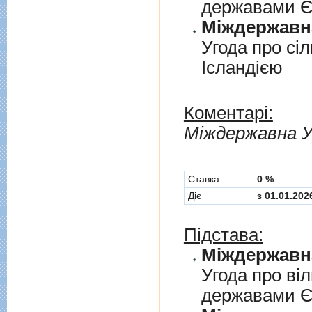
державами 
Угода про сi
Iсландiєю
Коментарі:
Мiждержавна У
Cтавка
0 %
Діє
з 01.01.202
Підстава:
Угода про вi
державами 