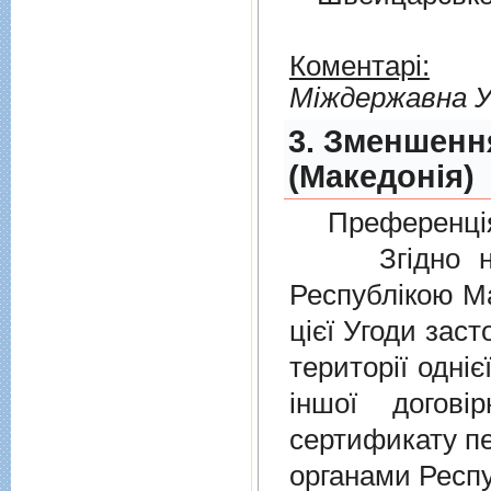
Коментарі:
Мiждержавна У
3. Зменшенн
(Македонія)
Преференція
Згідно нов
Республікою Ма
цієї Угоди заст
території одніє
іншої догов
сертификату п
органами Респу