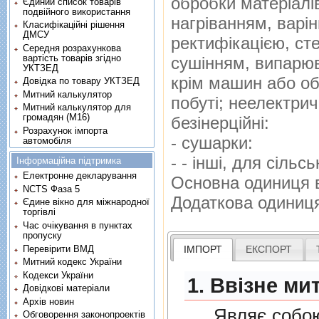
обробки матерiалi
Єдиний список товарів
подвійного використання
нагрiванням, варi
Класифікаційні рішення
ДМСУ
ректифiкацiєю, ст
Середня розрахункова
вартість товарів згідно
сушiнням, випарю
УКТЗЕД
крiм машин або об
Довідка по товару УКТЗЕД
Митний калькулятор
побутi; неелектри
Митний калькулятор для
громадян (М16)
безiнерцiйнi:
Розрахунок імпорта
- сушарки:
автомобіля
- - iншi, для сiль
Інформаційна підтримка
Електронне декларування
Основна одиниця 
NCTS Фаза 5
Додаткова одиниц
Єдине вікно для міжнародної
торгівлі
Час очікування в пунктах
пропуску
Перевірити ВМД
ІМПОРТ
ЕКСПОРТ
Митний кодекс України
Кодекси України
1. Ввізне ми
Довідкові матеріали
Архів новин
Являє собою п
Обговорення законопроектів