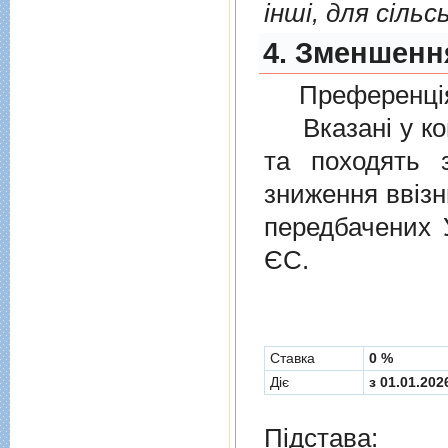
інші, для сіль
4. Зменшення
Преференція
Вказані у ком
та походять 
зниження ввізн
передбачених
ЄС.
Cтавка
0 %
Діє
з 01.01.202
Підстава: