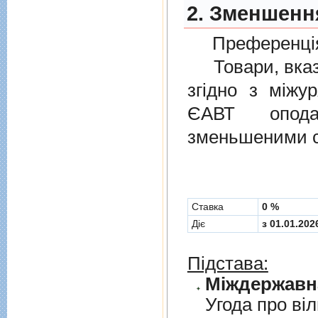
2. Зменшенн
Преференція
Товари, вказан
згiдно з мiжу
ЄАВТ опода
зменьшеними с
Cтавка
0 %
Діє
з 01.01.202
Підстава:
Угода про вi