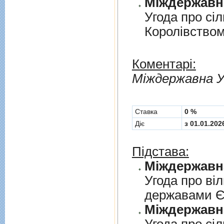
Угода про сi
Королiвством
Коментарі:
Мiждержавна У
Cтавка
0 %
Діє
з 01.01.202
Підстава:
Угода про вi
державами 