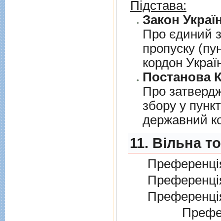
Підстава:
Закон Україн
Про єдиний з
пропуску (пу
кордон Украї
Постанова К
Про затверд
збору у пунк
державний к
11. Вільна т
Преференція
Преференція
Преференція
Преферен