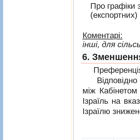
Про графiки 
(експортних)
Коментарі:
інші, для сіль
6. Зменшення
Преференція
Відповідно 
мiж Кабінетом
Ізраїль на вка
Ізраїлю знижен