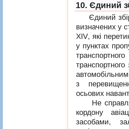
10. Єдиний з
Єдиний збiр с
визначених у
с
XIV
, якi перет
у пунктах проп
транспортно
транспортного 
автомобiльними
з перевищен
осьових навант
Не справляєт
кордону авiа
засобами, за