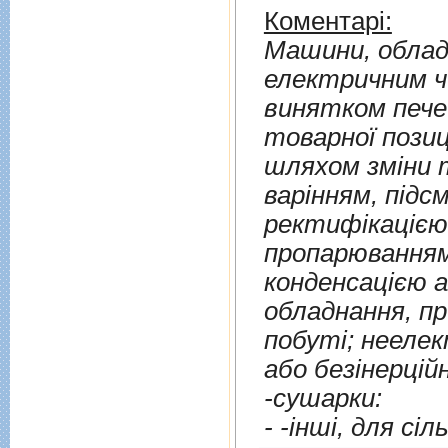
Коментарі:
Машини, облад
електричним ч
винятком пече
товарної позиц
шляхом змiни 
варiнням, пiдсмажуван
ректифiкацiєю, стерилiзацiєю, пастеризац
пропарюванням, сушiнн
конденсацiєю 
обладнання, п
побутi; неелек
або безiнерцiйн
-сушарки: