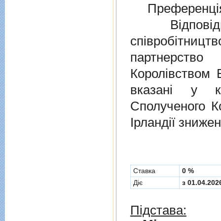
Преференція
Відповідно
співробітниц
партнерств
Королівством В
вказані у к
Сполученого Ко
Ірландії знижен
Cтавка
0 %
Діє
з 01.04.202
Підстава: