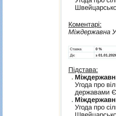
Угода про сi
Швейцарськ
Коментарі:
Мiждержавна У
Cтавка
0 %
Діє
з 01.01.202
Підстава:
Угода про вi
державами 
Угода про сi
Швейцарськ