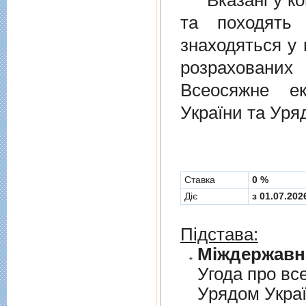
Вказані у ком
та походять 
знаходяться у 
розрахованих
Всеосяжне е
України та Уря
Cтавка
0 %
Діє
з 01.07.202
Підстава:
Угода про вс
Урядом Укра