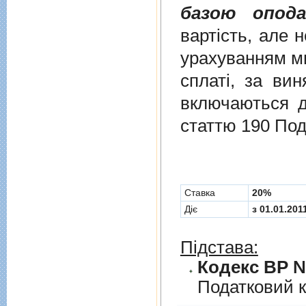
базою опода
вартість, але 
урахуванням ми
сплаті, за ви
включаються до
статтю 190 Под
Cтавка
20%
Діє
з 01.01.201
Підстава:
Кодекс ВР № 
Податковий к