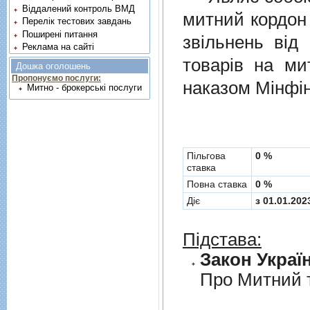
Віддалений контроль ВМД
митний кордон 
Перелік тестових завдань
Поширені питання
звiльнень вiд
Реклама на сайті
товарiв на ми
Дошка оголошень
Пропонуємо послуги:
наказом Мінфін
Митно - брокерські послуги
Пільгова
0 %
ставка
Повна ставка
0 %
Діє
з 01.01.202
Підстава:
Закон Україн
Про Митний 