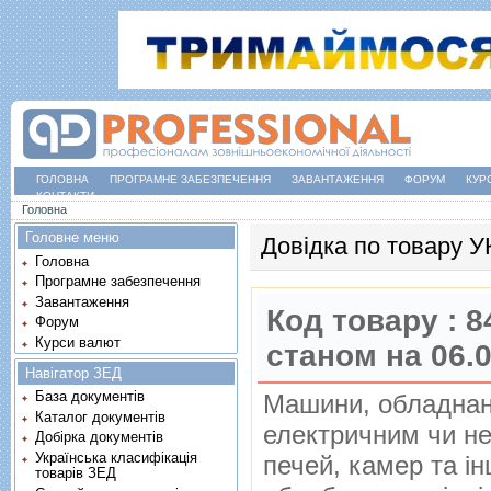
ГОЛОВНА
ПРОГРАМНЕ ЗАБЕЗПЕЧЕННЯ
ЗАВАНТАЖЕННЯ
ФОРУМ
КУР
КОНТАКТИ
Ви є тут
Головна
Головне меню
Довідка по товару 
Головна
Програмне забезпечення
Завантаження
Код товару :
8
Форум
Курси валют
станом на 06.
Навігатор ЗЕД
База документів
Машини, обладнан
Каталог документів
електричним чи не
Добірка документів
Українська класифікація
печей, камер та i
товарів ЗЕД