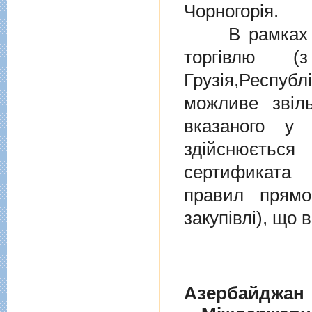
Чорногорія.
В рамках дiю
торгiвлю (
Грузiя,Респу
можливе звіл
вказаного у 
здійснюєтьс
сертификата 
правил прямо
закупівлі), що
Азербайджан