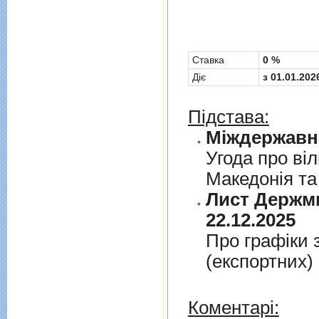
Cтавка
0 %
Діє
з 01.01.202
Підстава:
Угода про вi
Македонiя та
Лист Держми
22.12.2025
Про графiки 
(експортних)
Коментарі: