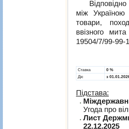
Відповідно 
мiж Україною
товари, пох
ввізного мит
19504/7/99-99-
Cтавка
0 %
Діє
з 01.01.202
Підстава:
Угода про вi
Лист Держми
22.12.2025