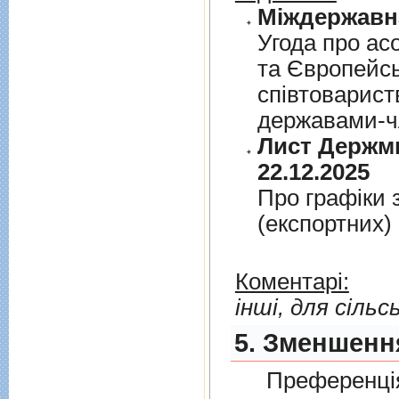
Угода про асо
та Європейс
спiвтовариств
державами-чл
Лист Держми
22.12.2025
Про графiки 
(експортних)
Коментарі:
інші, для сіль
5. Зменшення
Преференція