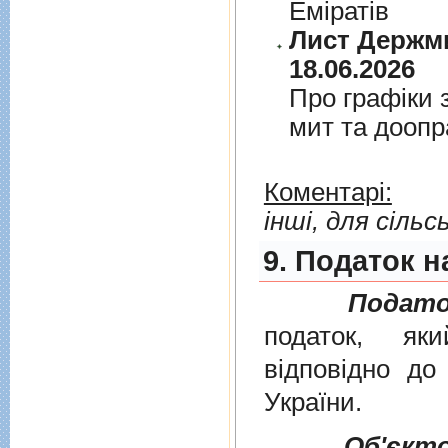
Емiратiв
Лист Держми
18.06.2026
Про графiки 
мит та дооп
Коментарі:
інші, для сіль
9. Податок н
Подато
податок, як
вiдповiдно д
України
.
Об'єкт