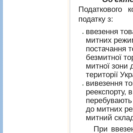
Податкового к
податку з:
ввезення тов
митних режим
постачання т
безмитної торгів
митної зони для їх 
території Укр
вивезення то
реекспорту, в
перебувають у в
до митних режим
митний склад
При ввезенні 