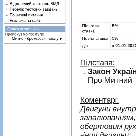
Віддалений контроль ВМД
Перелік тестових завдань
Поширені питання
Реклама на сайті
Пільгова
5%
Дошка оголошень
ставка
Пропонуємо послуги:
Повна ставка
5%
Митно - брокерські послуги
Діє
з 01.01.202
Підстава:
Закон Україн
Про Митний 
Коментарі:
Двигуни внутр
запалюванням,
обертовим рух
-iншi двигуни: