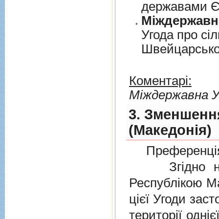
державами 
Угода про сi
Швейцарськ
Коментарі:
Мiждержавна У
3. Зменшенн
(Македонія)
Преференція
Згідно нов
Республікою Ма
цієї Угоди заст
території одніє