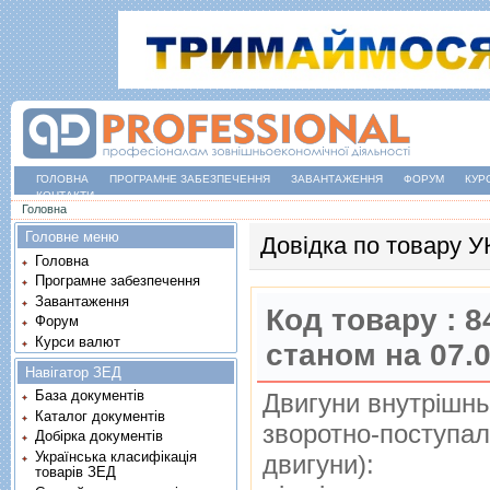
ГОЛОВНА
ПРОГРАМНЕ ЗАБЕЗПЕЧЕННЯ
ЗАВАНТАЖЕННЯ
ФОРУМ
КУР
КОНТАКТИ
Ви є тут
Головна
Головне меню
Довідка по товару 
Головна
Програмне забезпечення
Завантаження
Код товару :
8
Форум
Курси валют
станом на 07.
Навігатор ЗЕД
База документів
Двигуни внутрiшнь
Каталог документів
зворотно-поступал
Добірка документів
Українська класифікація
двигуни):
товарів ЗЕД