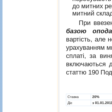
до митних режим
митний склад
При ввезенні 
базою опода
вартість, але 
урахуванням ми
сплаті, за ви
включаються до
статтю 190 Под
Cтавка
20%
Діє
з 01.01.201