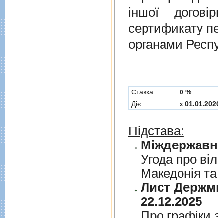
іншої догов
сертификату п
органами Респу
Cтавка
0 %
Діє
з 01.01.202
Підстава:
Угода про вi
Македонiя та
Лист Держми
22.12.2025
Про графiки 