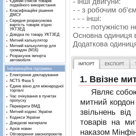
- iншi двигуни:
Єдиний список товарів
подвійного використання
- - з робочим об'
Класифікаційні рішення
ДМСУ
- - - iншi:
Середня розрахункова
вартість товарів згідно
- - - - потужнiстю 
УКТЗЕД
Основна одиниця 
Довідка по товару УКТЗЕД
Митний калькулятор
Додаткова одиниц
Митний калькулятор для
громадян (М16)
Розрахунок імпорта
автомобіля
ІМПОРТ
ЕКСПОРТ
Інформаційна підтримка
Електронне декларування
1. Ввізне ми
NCTS Фаза 5
Єдине вікно для міжнародної
Являє собою п
торгівлі
Час очікування в пунктах
митний кордон 
пропуску
Перевірити ВМД
звiльнень вiд
Митний кодекс України
Кодекси України
товарiв на ми
Довідкові матеріали
Архів новин
наказом Мінфін
Обговорення законопроектів