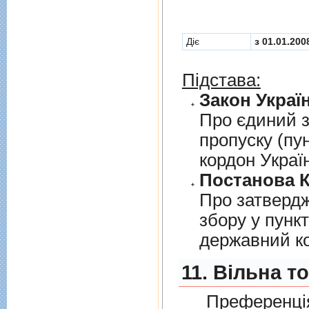
Діє
з 01.01.200
Підстава:
Закон Україн
Про єдиний з
пропуску (пу
кордон Украї
Постанова К
Про затверд
збору у пунк
державний к
11. Вільна т
Преференція