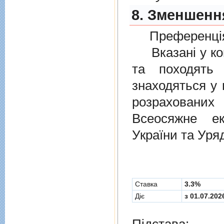
8. Зменшенн
Преференція
Вказані у ком
та походять 
знаходяться у 
розрахованих
Всеосяжне е
України та Уря
Cтавка
3.3%
Діє
з 01.07.202