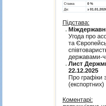
Cтавка
0 %
Діє
з 01.01.202
Підстава:
Угода про асо
та Європейс
спiвтовариств
державами-чл
Лист Держми
22.12.2025
Про графiки 
(експортних)
Коментарі: