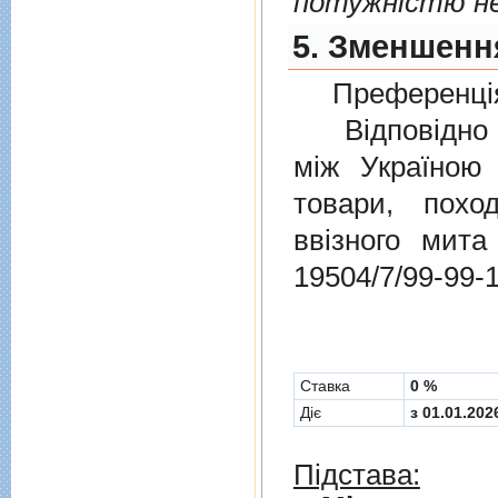
потужністю не
5. Зменшення
Преференція
Відповідно 
мiж Україною
товари, пох
ввізного мит
19504/7/99-99-
Cтавка
0 %
Діє
з 01.01.202
Підстава: