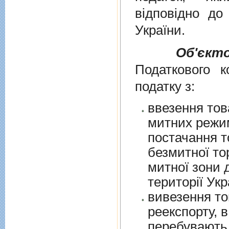
вiдповiдно д
України
.
Об'єкт
Податкового к
податку з:
ввезення тов
митних режим
постачання т
безмитної торгів
митної зони для їх 
території Укр
вивезення то
реекспорту, в
перебувають у в