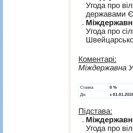
Угода про вi
державами 
Угода про сi
Швейцарськ
Коментарі:
Мiждержавна У
Cтавка
0 %
Діє
з 01.01.202
Підстава:
Угода про вi