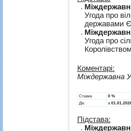
Угода про вi
державами 
Угода про сi
Королiвством
Коментарі:
Мiждержавна У
Cтавка
0 %
Діє
з 01.01.202
Підстава: