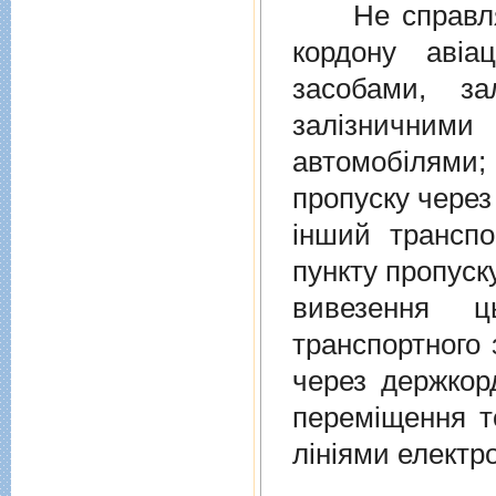
Не справляєт
кордону авiа
засобами, за
залiзничними
автомобiлями
пропуску через
iнший транспо
пункту пропуск
вивезення ц
транспортного 
через держкор
перемiщення т
лiнiями електр