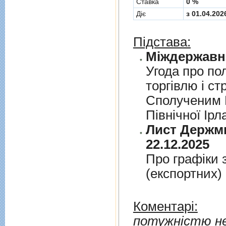
Cтавка
0 %
Діє
з 01.04.202
Підстава:
Угода про по
торгiвлю i ст
Сполученим К
Пiвнiчної Iрл
Лист Держми
22.12.2025
Про графiки 
(експортних)
Коментарі:
потужністю не