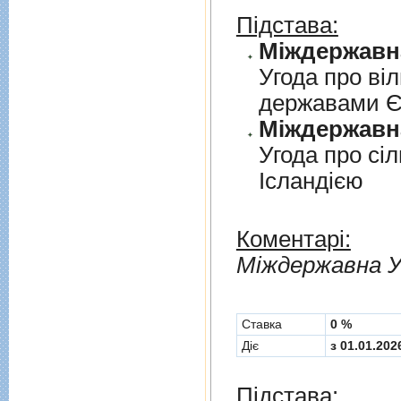
Підстава:
Угода про вi
державами 
Угода про сi
Iсландiєю
Коментарі:
Мiждержавна У
Cтавка
0 %
Діє
з 01.01.202
Підстава: