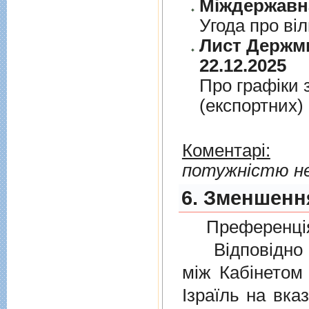
Угода про вi
Лист Держми
22.12.2025
Про графiки 
(експортних)
Коментарі:
потужністю не
6. Зменшення
Преференція
Відповідно 
мiж Кабінетом
Ізраїль на вка