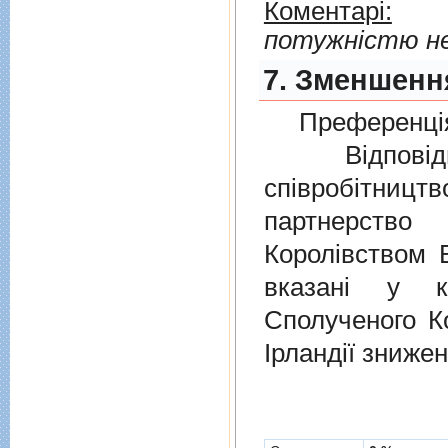
Коментарі:
потужністю не
7. Зменшення
Преференція
Відповідно
співробітниц
партнерств
Королівством В
вказані у к
Сполученого Ко
Ірландії знижен