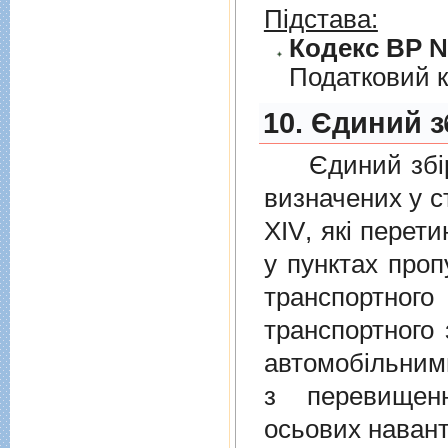
Підстава:
Кодекс ВР № 
Податковий к
10. Єдиний з
Єдиний збiр с
визначених у
с
XIV
, якi перет
у пунктах проп
транспортно
транспортного 
автомобiльними
з перевищен
осьових навант