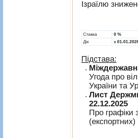
Ізраїлю знижен
Cтавка
0 %
Діє
з 01.01.202
Підстава:
Угода про вiл
України та У
Лист Держми
22.12.2025
Про графiки 
(експортних)