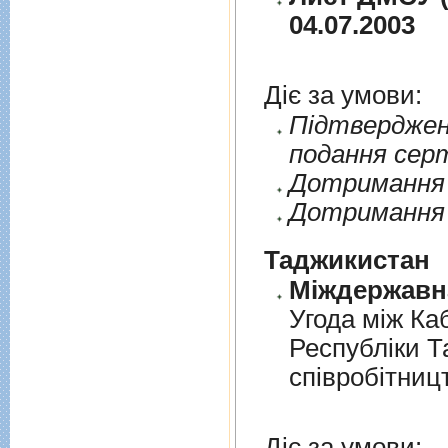
04.07.2003
Діє за умови:
Пiдтверджен
подання сер
Дотримання п
Дотримання 
Таджикистан
Угода мiж Ка
Республiки Т
спiвробiтниц
Діє за умови: