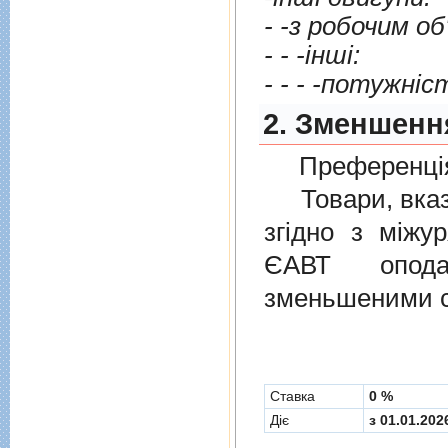
- - -iншi:
- - - -потужнi
2. Зменшенн
Преференція
Товари, вказан
згiдно з мiжу
ЄАВТ опода
зменьшеними с
Cтавка
0 %
Діє
з 01.01.202