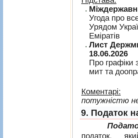
Підстава:
Угода про вс
Урядом Укра
Емiратiв
Лист Держми
18.06.2026
Про графiки 
мит та дооп
Коментарі:
потужністю не
9. Податок н
Подато
податок, як