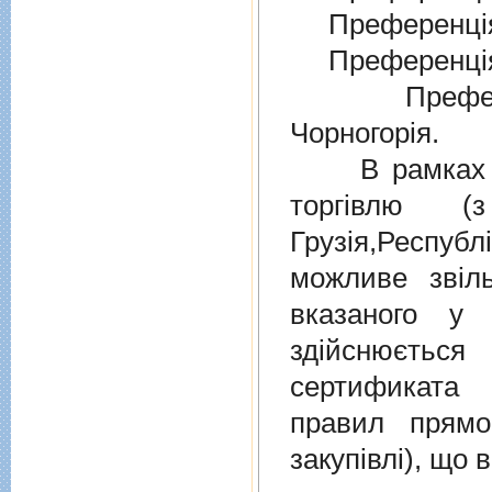
Преференція
Преференція
Преферен
Чорногорія.
В рамках дiю
торгiвлю (
Грузiя,Респу
можливе звіл
вказаного у 
здійснюєтьс
сертификата 
правил прямо
закупівлі), що