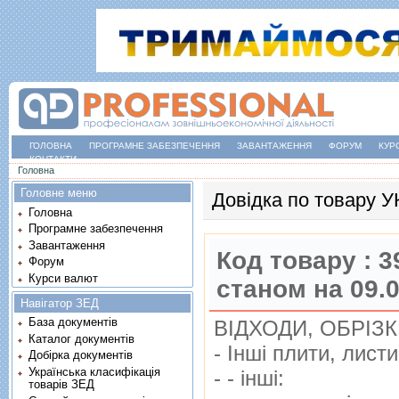
ГОЛОВНА
ПРОГРАМНЕ ЗАБЕЗПЕЧЕННЯ
ЗАВАНТАЖЕННЯ
ФОРУМ
КУР
КОНТАКТИ
Ви є тут
Головна
Головне меню
Довідка по товару 
Головна
Програмне забезпечення
Завантаження
Код товару :
3
Форум
Курси валют
станом на 09.
Навігатор ЗЕД
База документів
ВIДХОДИ, ОБРIЗ
Каталог документів
- Iншi плити, лист
Добірка документів
Українська класифікація
- - iншi:
товарів ЗЕД