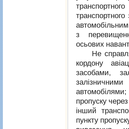
транспортно
транспортного 
автомобiльними
з перевищен
осьових навант
Не справляєт
кордону авiа
засобами, за
залiзничними
автомобiлями
пропуску через
iнший транспо
пункту пропуск