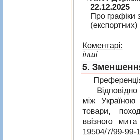
22.12.2025
Про графiки 
(експортних)
Коментарі:
інші
5. Зменшення
Преференція
Відповідно 
мiж Україною
товари, пох
ввізного мит
19504/7/99-99-