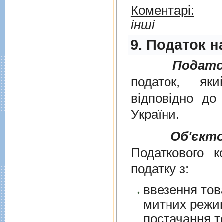
Коментарі:
інші
9. Податок н
Подато
податок, як
вiдповiдно д
України
.
Об'єкт
Податкового к
податку з:
ввезення тов
митних режим
постачання т