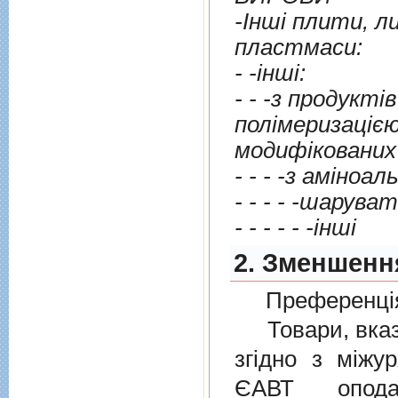
-Iншi плити, листи,
пластмаси:
- -iншi:
- - -з продуктiв
полiмеризацiєю з перегрупуванням, х
модифiкованих
- - - -з амiноа
- - - - -шаруват
- - - - - -iншi
2. Зменшенн
Преференція
Товари, вказан
згiдно з мiжу
ЄАВТ опода