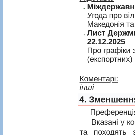
Угода про вi
Македонiя та
Лист Держми
22.12.2025
Про графiки 
(експортних)
Коментарі:
інші
4. Зменшення
Преференція
Вказані у ком
та походять 