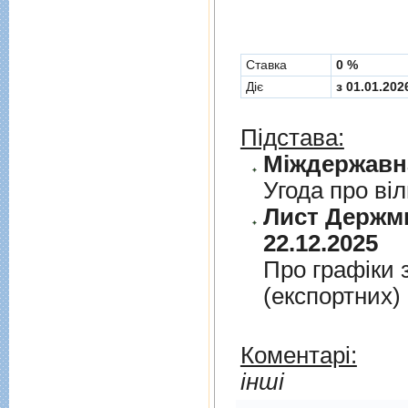
Cтавка
0 %
Діє
з 01.01.202
Підстава:
Угода про вi
Лист Держми
22.12.2025
Про графiки 
(експортних)
Коментарі:
інші