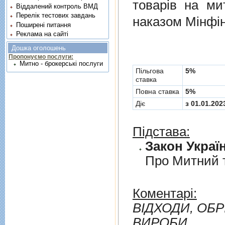
товарiв на ми
Віддалений контроль ВМД
Перелік тестових завдань
наказом Мінфін
Поширені питання
Реклама на сайті
Дошка оголошень
Пропонуємо послуги:
Митно - брокерські послуги
Пільгова
5%
ставка
Повна ставка
5%
Діє
з 01.01.202
Підстава:
Закон Україн
Про Митний 
Коментарі:
ВIДХОДИ, ОБР
ВИРОБИ