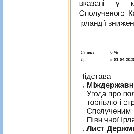
вказані у к
Сполученого Ко
Ірландії знижен
Cтавка
0 %
Діє
з 01.04.202
Підстава:
Угода про по
торгiвлю i ст
Сполученим К
Пiвнiчної Iрл
Лист Держми