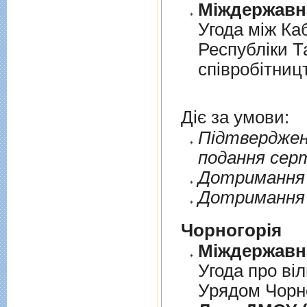
Угода мiж Ка
Республiки Т
спiвробiтниц
Діє за умови:
Пiдтверджен
подання сер
Дотримання п
Дотримання 
Чорногорія
Угода про вi
Урядом Чорно