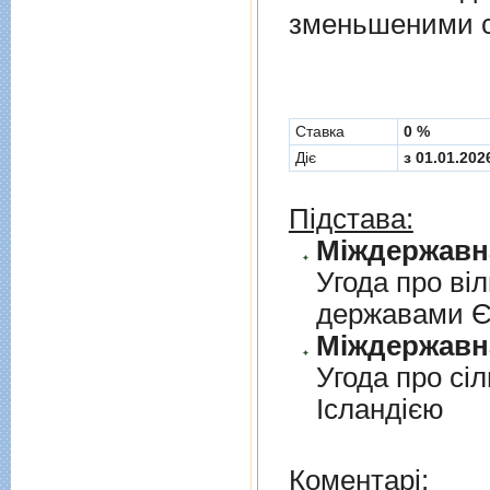
зменьшеними с
Cтавка
0 %
Діє
з 01.01.202
Підстава:
Угода про вi
державами 
Угода про сi
Iсландiєю
Коментарі: