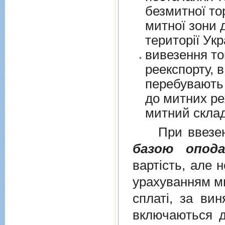
безмитної торгів
митної зони для їх 
території Укр
вивезення то
реекспорту, в
перебувають у в
до митних режим
митний склад
При ввезенні 
базою опода
вартість, але 
урахуванням ми
сплаті, за ви
включаються до