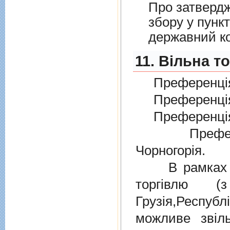
Про затверд
збору у пунк
державний к
11. Вільна т
Преференція
Преференція
Преференція
Преферен
Чорногорія.
В рамках дiю
торгiвлю (
Грузiя,Респу
можливе звіл