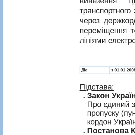
вивезення ц
транспортного 
через держкор
перемiщення т
лiнiями електр
Діє
з 01.01.200
Підстава:
Закон Україн
Про єдиний з
пропуску (пу
кордон Украї
Постанова К