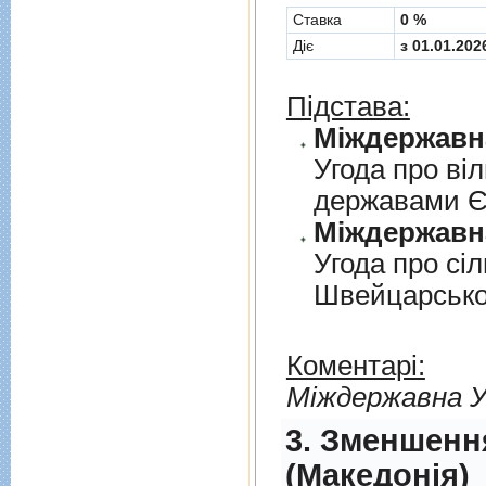
Cтавка
0 %
Діє
з 01.01.202
Підстава:
Угода про вi
державами 
Угода про сi
Швейцарськ
Коментарі:
Мiждержавна У
3. Зменшенн
(Македонія)