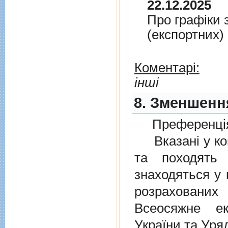
22.12.2025
Про графiки 
(експортних)
Коментарі:
інші
8. Зменшенн
Преференція
Вказані у ком
та походять 
знаходяться у 
розрахованих
Всеосяжне е
України та Уря