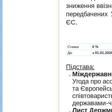
зниження ввізн
передбачених
ЄС.
Cтавка
0 %
Діє
з 01.01.202
Підстава:
Угода про асо
та Європейс
спiвтовариств
державами-чл
Лист Держми