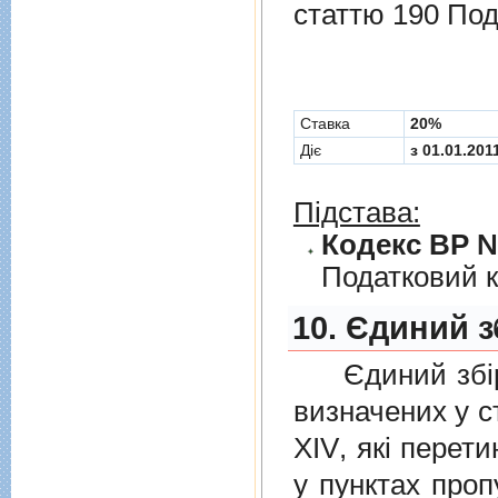
статтю 190 Под
Cтавка
20%
Діє
з 01.01.201
Підстава:
Кодекс ВР № 
Податковий к
10. Єдиний з
Єдиний збiр с
визначених у
с
XIV
, якi перет
у пунктах проп