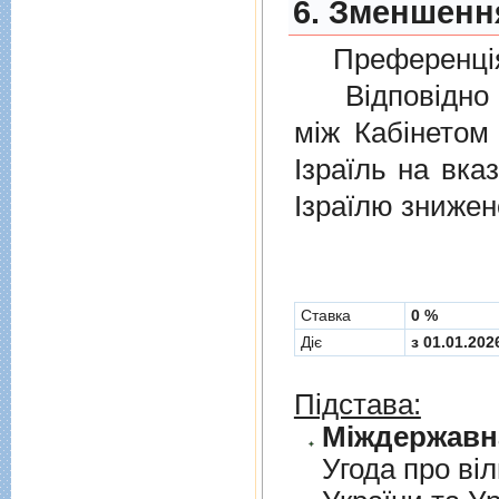
6. Зменшення
Преференція
Відповідно 
мiж Кабінетом
Ізраїль на вка
Ізраїлю знижен
Cтавка
0 %
Діє
з 01.01.202
Підстава:
Угода про вiл