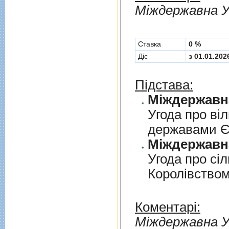
Мiждержавна У
Cтавка
0 %
Діє
з 01.01.202
Підстава:
Угода про вi
державами 
Угода про сi
Королiвством
Коментарі:
Мiждержавна У