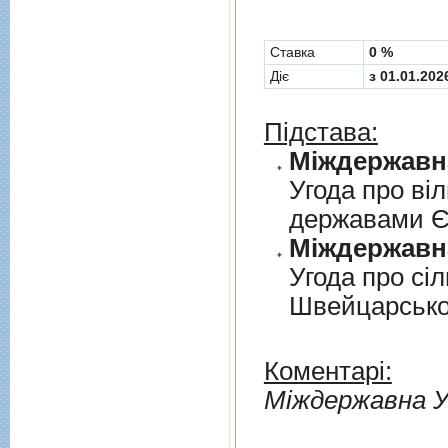
Cтавка
0 %
Діє
з 01.01.202
Підстава:
Угода про вi
державами 
Угода про сi
Швейцарськ
Коментарі:
Мiждержавна У