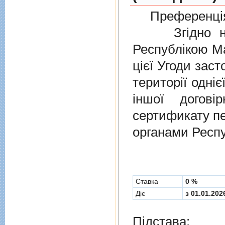
Преференція
Згідно нов
Республікою Ма
цієї Угоди заст
території одніє
іншої догов
сертификату п
органами Респу
Cтавка
0 %
Діє
з 01.01.202
Підстава: