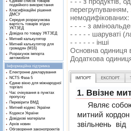
- - - з продуктiв,
Єдиний список товарів
подвійного використання
перегрупуванням, 
Класифікаційні рішення
ДМСУ
немодифiкованих
Середня розрахункова
вартість товарів згідно
- - - - з амiноальд
УКТЗЕД
- - - - - шаруватi (
Довідка по товару УКТЗЕД
Митний калькулятор
- - - - - - iншi
Митний калькулятор для
громадян (М16)
Основна одиниця 
Розрахунок імпорта
Додаткова одиниц
автомобіля
Інформаційна підтримка
Електронне декларування
NCTS Фаза 5
ІМПОРТ
ЕКСПОРТ
Єдине вікно для міжнародної
торгівлі
1. Ввізне ми
Час очікування в пунктах
пропуску
Перевірити ВМД
Являє собою п
Митний кодекс України
митний кордон 
Кодекси України
Довідкові матеріали
звiльнень вiд
Архів новин
Обговорення законопроектів