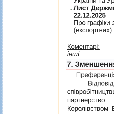
України та У
Лист Держми
22.12.2025
Про графiки 
(експортних)
Коментарі:
інші
7. Зменшення
Преференція
Відповідно
співробітниц
партнерств
Королівством В