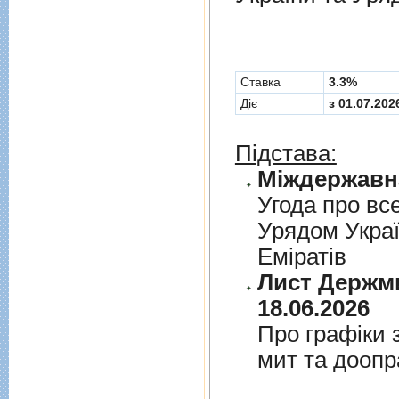
Cтавка
3.3%
Діє
з 01.07.202
Підстава:
Угода про вс
Урядом Укра
Емiратiв
Лист Держми
18.06.2026
Про графiки 
мит та дооп