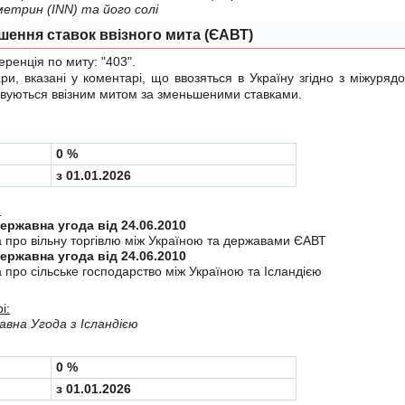
ометрин (INN) та його солi
шення ставок ввізного мита (ЄАВТ)
енція по миту:
"403"
.
 вказані у коментарі, що ввозяться в Україну згiдно з мiжуря
вуються ввізним митом за зменьшеними ставками.
0 %
з 01.01.2026
:
Міждержавна угода від 24.06.2010
а про вiльну торгiвлю мiж Україною та державами ЄАВТ
Міждержавна угода від 24.06.2010
 про сiльське господарство мiж Україною та Iсландiєю
і:
вна Угода з Ісландією
0 %
з 01.01.2026