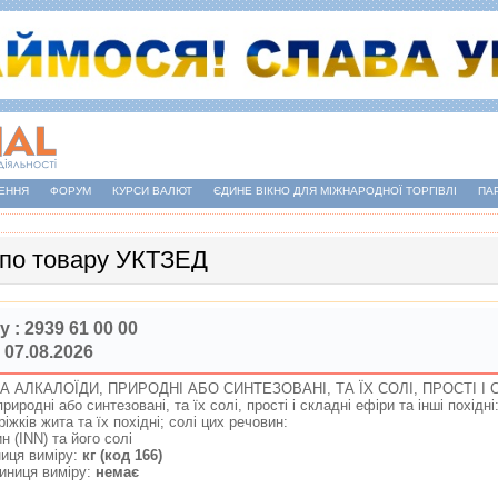
ЕННЯ
ФОРУМ
КУРСИ ВАЛЮТ
ЄДИНЕ ВІКНО ДЛЯ МІЖНАРОДНОЇ ТОРГІВЛІ
ПА
 по товару УКТЗЕД
у :
2939 61 00 00
 07.08.2026
А АЛКАЛОЇДИ, ПРИРОДНI АБО СИНТЕЗОВАНI, ТА ЇХ СОЛI, ПРОСТI I 
рироднi або синтезованi, та їх солi, простi i складнi ефiри та iншi похiднi
 рiжкiв жита та їх похiднi; солi цих речовин:
ин (INN) та його солi
иця виміру:
кг (код 166)
иниця виміру:
немає