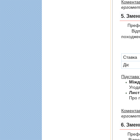
Коментар
ергометр
5. Змен
Префер
Відпов
походжен
Cтавка
Діє
Підстава
Угод
Лист
Про г
Коментар
ергометр
6. Змен
Префер
Відпові