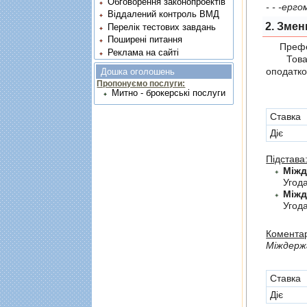
Обговорення законопроектів
- - -ерг
Віддалений контроль ВМД
2. Змен
Перелік тестових завдань
Поширені питання
Префер
Реклама на сайті
Товари,
оподатко
Дошка оголошень
Пропонуємо послуги:
Митно - брокерські послуги
Cтавка
Діє
Підстава
Угод
Угода
Коментар
Мiждержа
Cтавка
Діє