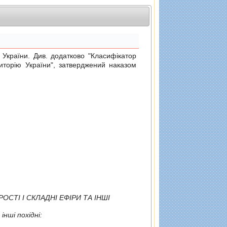
раїни. Див. додатково "Класифiкатор
риторiю України", затверджений
наказом
ОСТI I СКЛАДНI ЕФIРИ ТА IНШI
днi або синтезованi, та їх солi, простi i складнi ефiри та iншi похiднi: