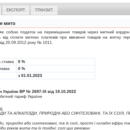
ЕКСПОРТ
ТРАНЗИТ
не мито
обою податок на переміщення товарів через митний кордон Ук
ь вiд сплати митних платежiв при ввезеннi товарiв на митну те
від 20.09.2012 року № 1011
.
а ставка
0 %
тавка
0 %
з 01.01.2023
:
н України ВР № 2697-IX від 19.10.2022
Митний тариф України
і:
ДИ ТА АЛКАЛОЇДИ, ПРИРОДНI АБО СИНТЕЗОВАНI, ТА ЇХ СОЛI, ПР
-Алкалоїди, приро
- -алкалоїди рiжкiв жита та їх похiднi; солi цих речовин: