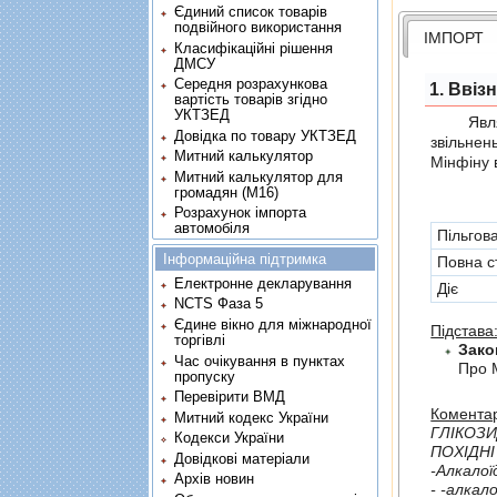
Єдиний список товарів
подвійного використання
ІМПОРТ
Класифікаційні рішення
ДМСУ
Середня розрахункова
1. Ввіз
вартість товарів згідно
УКТЗЕД
Являє с
Довідка по товару УКТЗЕД
звiльнен
Митний калькулятор
Мінфіну 
Митний калькулятор для
громадян (М16)
Розрахунок імпорта
автомобіля
Пільгов
Інформаційна підтримка
Повна с
Електронне декларування
Діє
NCTS Фаза 5
Єдине вікно для міжнародної
Підстава
торгівлі
Зако
Час очікування в пунктах
Про 
пропуску
Перевірити ВМД
Коментар
Митний кодекс України
ГЛIКОЗИ
Кодекси України
ПОХIДНI
Довідкові матеріали
Архів новин