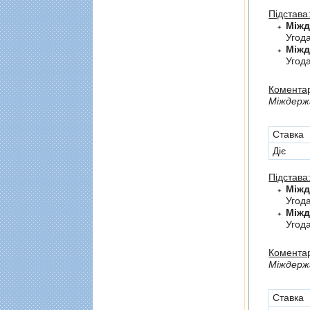
Підстава
Угод
Угода
Коментар
Мiждержа
Cтавка
Діє
Підстава
Угод
Угод
Коментар
Мiждерж
Cтавка