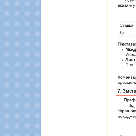
вказані 
Cтавка
Діє
Підстава
Угода
Лист
Про г
Коментар
ергометр
7. Змен
Префер
Відпов
Україно
походжен