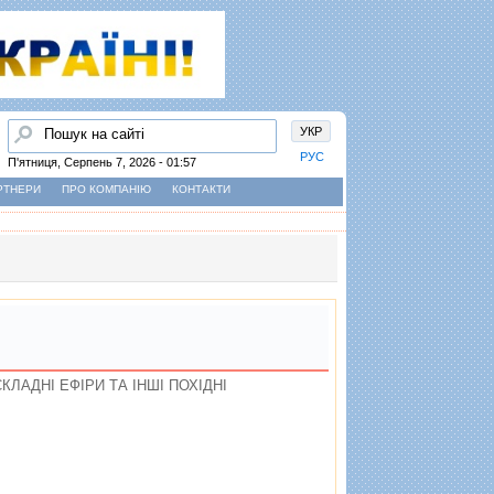
Пошук
УКР
РУС
П'ятниця, Серпень 7, 2026 - 01:57
РТНЕРИ
ПРО КОМПАНІЮ
КОНТАКТИ
СКЛАДНI ЕФIРИ ТА IНШI ПОХIДНI
: