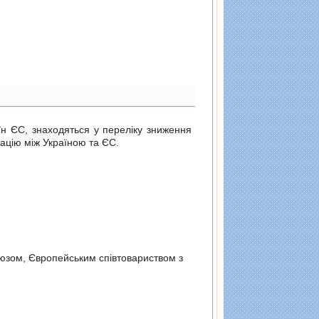
н ЄС, знаходяться у переліку зниження
ацію між Україною та ЄС.
оюзом, Європейським спiвтовариством з