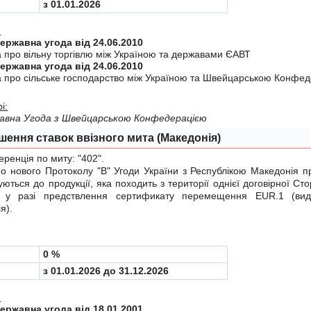
з 01.01.2026
:
Міждержавна угода від 24.06.2010
а про вiльну торгiвлю мiж Україною та державами ЄАВТ
Міждержавна угода від 24.06.2010
а про сiльське господарство мiж Україною та Швейцарською Конфе
і:
авна Угода з Швейцарською Конфедерацiєю
шення ставок ввізного мита (Македонія)
енція по миту:
"402"
.
нового Протоколу "B"
Угоди України з Республікою Македонія пр
уються до продукції, яка походить з території однієї договірної Сто
 у разі предствлення сертификату перемещення EUR.1 (вид
я).
0 %
з 01.01.2026 до 31.12.2026
:
Міждержавна угода від 18.01.2001