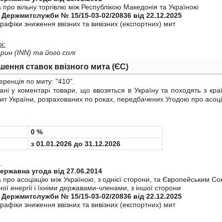
 про вiльну торгiвлю мiж Республiкою Македонiя та Україною
 Держмитслужби № 15/15-03-02/20836 від 22.12.2025
рафiки зниження ввiзних та вивiзних (експортних) мит
і:
ин (ІNN) та його солі
шення ставок ввізного мита (ЄС)
енція по миту:
"410"
.
у коментарі товари, що ввозяться в Україну та походять з краї
мит України, розрахованих по роках, передбачених
Угодою
про асоці
0 %
з 01.01.2026 до 31.12.2026
:
Міждержавна угода від 27.06.2014
а про асоцiацiю мiж Україною, з однiєї сторони, та Європейським С
ої енергiї i їхнiми державами-членами, з iншої сторони
 Держмитслужби № 15/15-03-02/20836 від 22.12.2025
рафiки зниження ввiзних та вивiзних (експортних) мит