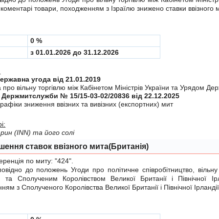
у коментарі товари, походженням з Ізраїлю знижено ставки ввізного 
0 %
з 01.01.2026 до 31.12.2026
:
Міждержавна угода від 21.01.2019
 про вiльну торгiвлю мiж Кабiнетом Мiнiстрiв України та Урядом Дер
 Держмитслужби № 15/15-03-02/20836 від 22.12.2025
рафiки зниження ввiзних та вивiзних (експортних) мит
і:
ин (ІNN) та його солі
шення ставок ввізного мита(Британія)
енція по миту:
"424"
.
ідно до положень
Угоди
про політичне співробітництво, вільну
ю та Сполученим Королівством Великої Британії і Північної Ір
ням з Сполученого Королівства Великої Британії і Північної Ірландії