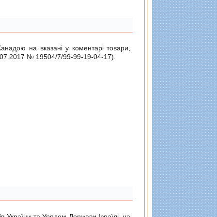
Канадою на вказані у коментарі товари,
.07.2017 № 19504/7/99-99-19-04-17
).
ів України та Урядом Держави Ізраїль на