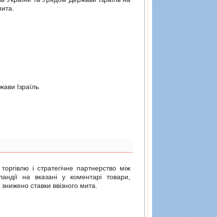
мита.
жави Iзраїль
 торгівлю і стратегічне партнерство між
ландії на вказані у коментарі товари,
 знижено ставки ввізного мита.