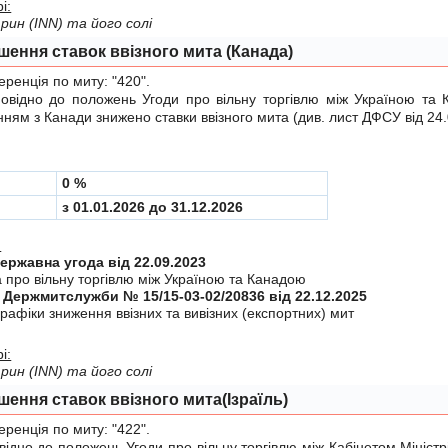
і:
ин (INN) та його солі
шення ставок ввізного мита (Канада)
енція по миту:
"420"
.
ідно до положень
Угоди
про вiльну торгiвлю мiж Україною та 
ням з Канади знижено ставки ввізного мита (див.
лист ДФСУ від 24
0 %
з 01.01.2026 до 31.12.2026
:
Міждержавна угода від 22.09.2023
а про вiльну торгiвлю мiж Україною та Канадою
 Держмитслужби № 15/15-03-02/20836 від 22.12.2025
рафiки зниження ввiзних та вивiзних (експортних) мит
і:
ин (ІNN) та його солі
шення ставок ввізного мита(Ізраїль)
енція по миту:
"422"
.
дно до положень
Угоди
про вiльну торгiвлю мiж Кабінетом Міністр