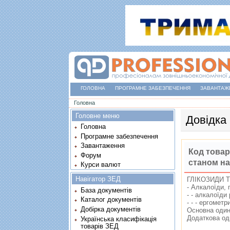
ГОЛОВНА
ПРОГРАМНЕ ЗАБЕЗПЕЧЕННЯ
ЗАВАНТАЖ
Ви є тут
Головна
Головне меню
Довідка
Головна
Програмне забезпечення
Завантаження
Код товар
Форум
станом на
Курси валют
Навігатор ЗЕД
ГЛIКОЗИДИ Т
- Алкалоїди, п
База документів
- - алкалоїди
Каталог документів
- - - ергометр
Добірка документів
Основна один
Додаткова од
Українська класифікація
товарів ЗЕД