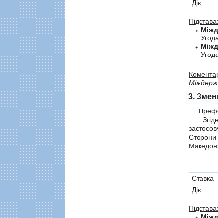
Діє
Підстава
Угод
Угод
Коментар
Мiждерж
3. Змен
Префер
Згідно 
застосов
Сторони
Македоні
Cтавка
Діє
Підстава