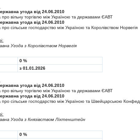
:
Міждержавна угода від 24.06.2010
а про вiльну торгiвлю мiж Україною та державами ЄАВТ
Міждержавна угода від 24.06.2010
 про сiльське господарство мiж Україною та Королiвством Норвегiя
і:
вна Угода з Королiвством Норвегія
0 %
з 01.01.2026
:
Міждержавна угода від 24.06.2010
а про вiльну торгiвлю мiж Україною та державами ЄАВТ
Міждержавна угода від 24.06.2010
а про сiльське господарство мiж Україною та Швейцарською Конфе
і:
авна Угода з Князiвством Лiхтенштейн
0 %