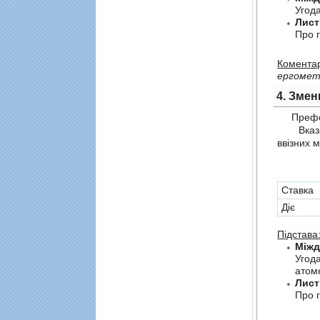
Угода
Лист
Про г
Коментар
ергометр
4. Змен
Префер
Вказані 
ввізних 
Cтавка
Діє
Підстава
Угод
атомн
Лист
Про г