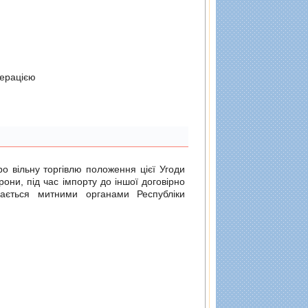
дерацiєю
о вільну торгівлю
положення цієї Угоди
рони, під час імпорту до іншої договірно
ається митними органами Республіки