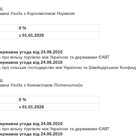
і:
вна Угода з Королiвством Норвегія
0 %
з 01.01.2026
:
Міждержавна угода від 24.06.2010
а про вiльну торгiвлю мiж Україною та державами ЄАВТ
Міждержавна угода від 24.06.2010
а про сiльське господарство мiж Україною та Швейцарською Конфе
і:
авна Угода з Князiвством Лiхтенштейн
0 %
з 01.01.2026
:
Міждержавна угода від 24.06.2010
а про вiльну торгiвлю мiж Україною та державами ЄАВТ
Міждержавна угода від 24.06.2010