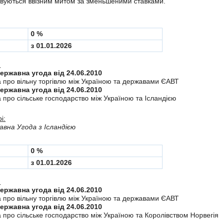
вуються ввізним митом за зменьшеними ставками.
0 %
з 01.01.2026
:
Міждержавна угода від 24.06.2010
а про вiльну торгiвлю мiж Україною та державами ЄАВТ
Міждержавна угода від 24.06.2010
 про сiльське господарство мiж Україною та Iсландiєю
і:
вна Угода з Ісландією
0 %
з 01.01.2026
:
Міждержавна угода від 24.06.2010
а про вiльну торгiвлю мiж Україною та державами ЄАВТ
Міждержавна угода від 24.06.2010
 про сiльське господарство мiж Україною та Королiвством Норвегiя