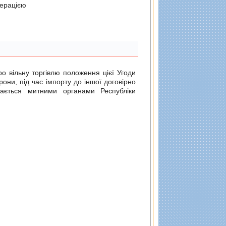
дерацiєю
о вільну торгівлю
положення цієї Угоди
рони, під час імпорту до іншої договірно
ається митними органами Республіки