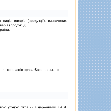
идiв товарiв (продукцiї), визначених
арiв (продукцiї).
країни
.
положень актiв права Європейського
довою угодою України з державами ЄАВТ