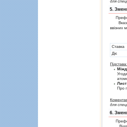
для спец
5. Змен
Префер
Вказані 
ввізних 
Cтавка
Діє
Підстава
Угод
атомн
Лист
Про г
Коментар
для спец
6. Змен
Префер
Відпов