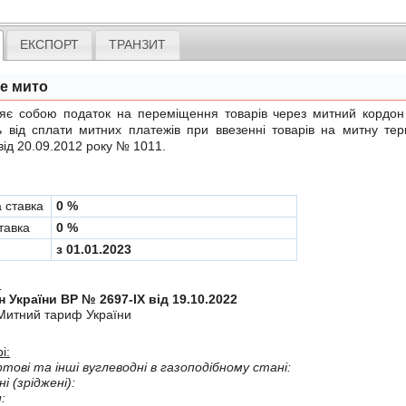
ЕКСПОРТ
ТРАНЗИТ
не мито
обою податок на переміщення товарів через митний кордон Ук
ь вiд сплати митних платежiв при ввезеннi товарiв на митну те
від 20.09.2012 року № 1011
.
а ставка
0 %
тавка
0 %
з 01.01.2023
:
н України ВР № 2697-IX від 19.10.2022
Митний тариф України
і:
товi та iншi вуглеводнi в газоподiбному станi:
i (зрiдженi):
: