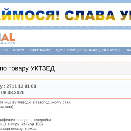
ЕННЯ
ФОРУМ
КУРСИ ВАЛЮТ
ЄДИНЕ ВІКНО ДЛЯ МІЖНАРОДНОЇ ТОРГІВЛІ
ПА
 по товару УКТЗЕД
у :
2711 12 91 00
 08.08.2026
та iншi вуглеводнi в газоподiбному станi:
рiдженi):
пецифiчних процесiв переробки
иця виміру:
кг (код 166)
иниця виміру:
немає