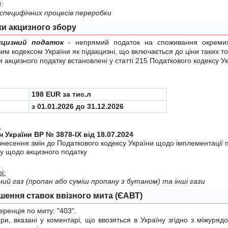
й:
ля специфiчних процесiв переробки
ки акцизного збору
кцизний податок
- непрямий податок на споживання окремих в
им кодексом України
як пiдакцизнi, що включається до цiни таких тов
акцизного податку встановлені у
статті 215 Податкового кодексу У
198 EUR за тис.л
з 01.01.2026 до 31.12.2026
:
н України ВР № 3878-IX від 18.07.2024
внесення змiн до Податкового кодексу України щодо iмплементацiї 
у щодо акцизного податку
і:
ий газ (пропан або суміш пропану з бутаном) та інші гази
шення ставок ввізного мита (ЄАВТ)
енція по миту:
"403"
.
 вказані у коментарі, що ввозяться в Україну згiдно з мiжуря