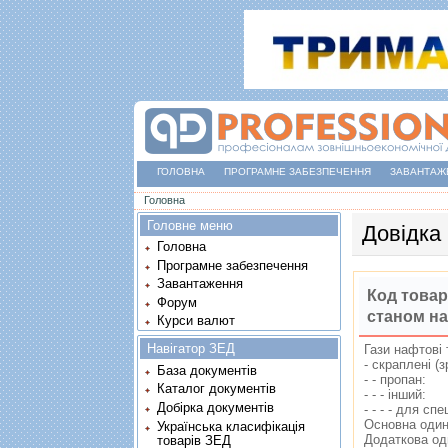
ГОЛОВНА
ПРОГРАМНЕ ЗАБЕЗПЕЧЕННЯ
ЗАВАНТАЖ
Ви є тут
Головна
Головне меню
Довідка
Головна
Програмне забезпечення
Завантаження
Код товар
Форум
станом на
Курси валют
Навігатор ЗЕД
Гази нафтовi 
- скрапленi (з
База документів
- - пропан:
Каталог документів
- - - iнший:
Добірка документів
- - - - для с
Основна один
Українська класифікація
Додаткова од
товарів ЗЕД