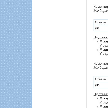
Коментар
Мiждержа
Cтавка
Діє
Підстава
Угод
Угод
Коментар
Мiждерж
Cтавка
Діє
Підстава
Угод