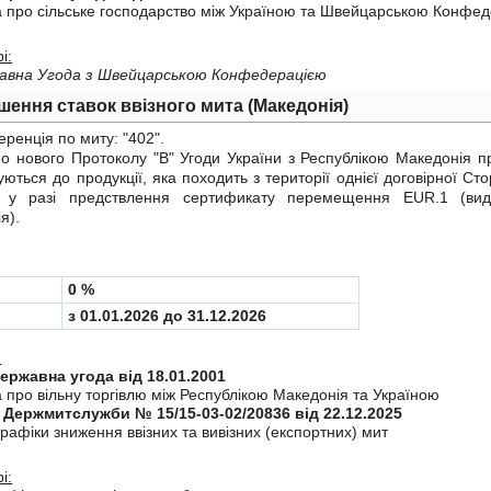
а про сiльське господарство мiж Україною та Швейцарською Конфе
і:
авна Угода з Швейцарською Конфедерацiєю
шення ставок ввізного мита (Македонія)
енція по миту:
"402"
.
нового Протоколу "B"
Угоди України з Республікою Македонія пр
уються до продукції, яка походить з території однієї договірної Сто
 у разі предствлення сертификату перемещення EUR.1 (вид
я).
0 %
з 01.01.2026 до 31.12.2026
:
Міждержавна угода від 18.01.2001
 про вiльну торгiвлю мiж Республiкою Македонiя та Україною
 Держмитслужби № 15/15-03-02/20836 від 22.12.2025
рафiки зниження ввiзних та вивiзних (експортних) мит
і: