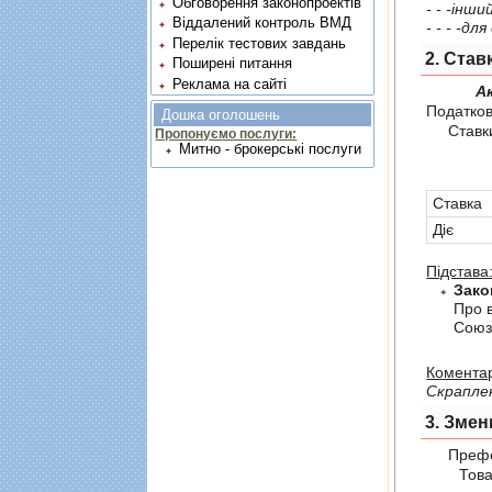
Обговорення законопроектів
- - -iнши
Віддалений контроль ВМД
- - - -д
Перелік тестових завдань
2. Cтав
Поширені питання
Реклама на сайті
А
Податков
Дошка оголошень
Ставки 
Пропонуємо послуги:
Митно - брокерські послуги
Cтавка
Діє
Підстава
Зако
Про 
Союз
Коментар
Скраплен
3. Змен
Префер
Товари,