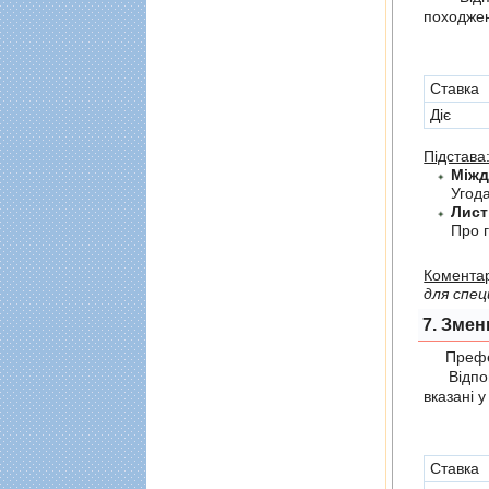
походжен
Cтавка
Діє
Підстава
Угод
Лист
Про г
Коментар
для спец
7. Змен
Префер
Відпові
вказані 
Cтавка