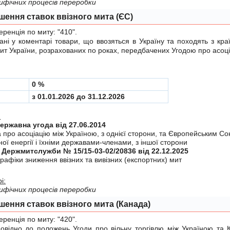
ифічних процесів переробки
шення ставок ввізного мита (ЄС)
енція по миту:
"410"
.
у коментарі товари, що ввозяться в Україну та походять з краї
мит України, розрахованих по роках, передбачених
Угодою
про асоці
0 %
з 01.01.2026 до 31.12.2026
:
Міждержавна угода від 27.06.2014
а про асоцiацiю мiж Україною, з однiєї сторони, та Європейським С
ої енергiї i їхнiми державами-членами, з iншої сторони
 Держмитслужби № 15/15-03-02/20836 від 22.12.2025
рафiки зниження ввiзних та вивiзних (експортних) мит
і:
ифічних процесів переробки
шення ставок ввізного мита (Канада)
енція по миту:
"420"
.
ідно до положень
Угоди
про вiльну торгiвлю мiж Україною та 