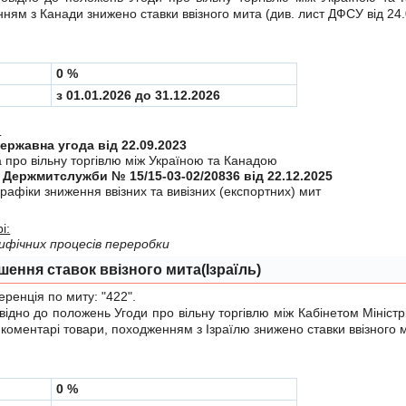
ням з Канади знижено ставки ввізного мита (див.
лист ДФСУ від 24
0 %
з 01.01.2026 до 31.12.2026
:
Міждержавна угода від 22.09.2023
а про вiльну торгiвлю мiж Україною та Канадою
 Держмитслужби № 15/15-03-02/20836 від 22.12.2025
рафiки зниження ввiзних та вивiзних (експортних) мит
і:
ифічних процесів переробки
шення ставок ввізного мита(Ізраїль)
енція по миту:
"422"
.
дно до положень
Угоди
про вiльну торгiвлю мiж Кабінетом Міністр
у коментарі товари, походженням з Ізраїлю знижено ставки ввізного 
0 %