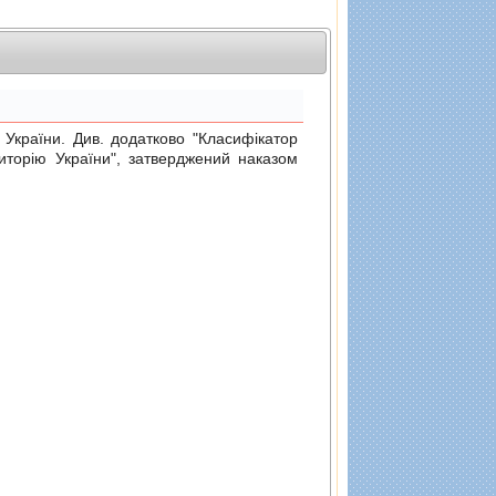
раїни. Див. додатково "Класифiкатор
риторiю України", затверджений
наказом