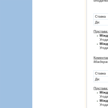
оподатко
Cтавка
Діє
Підстава
Угод
Угода
Коментар
Мiждержа
Cтавка
Діє
Підстава
Угод
Угода