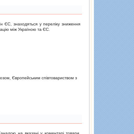
н ЄС, знаходяться у переліку зниження
ацію між Україною та ЄС.
оюзом, Європейським спiвтовариством з
Канадою на вказані у коментарі товари,