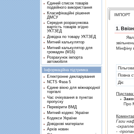
Єдиний список товарів
подвійного використання
Класифікаційні рішення
ІМПОРТ
ДМСУ
Середня розрахункова
вартість товарів згідно
1. Ввіз
УКТЗЕД
Довідка по товару УКТЗЕД
Являє с
Митний калькулятор
звiльнен
Митний калькулятор для
Мінфіну 
громадян (М16)
Розрахунок імпорта
автомобіля
Пільгов
Інформаційна підтримка
Повна с
Електронне декларування
NCTS Фаза 5
Діє
Єдине вікно для міжнародної
торгівлі
Підстава
Час очікування в пунктах
Зако
пропуску
Про 
Перевірити ВМД
Митний кодекс України
Коментар
Кодекси України
Гази наф
Довідкові матеріали
-скраплен
Архів новин
- -пропан