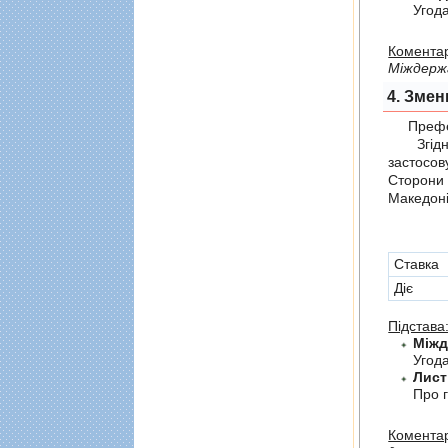
Угод
Коментар
Мiждерж
4. Змен
Префер
Згідно 
застосов
Сторони
Македоні
Cтавка
Діє
Підстава
Угода
Лист
Про г
Коментар