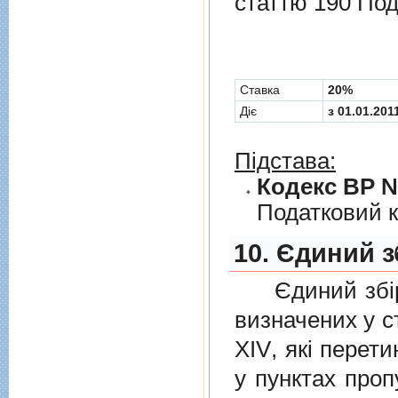
статтю 190 Под
Cтавка
20%
Діє
з 01.01.201
Підстава:
Кодекс ВР № 
Податковий к
10. Єдиний з
Єдиний збiр с
визначених у
с
XIV
, якi перет
у пунктах проп