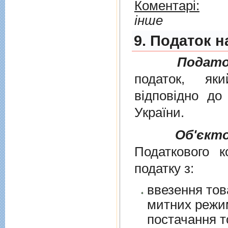
Коментарі:
інше
9. Податок н
Подато
податок, як
вiдповiдно д
України
.
Об'єкт
Податкового к
податку з:
ввезення тов
митних режим
постачання т