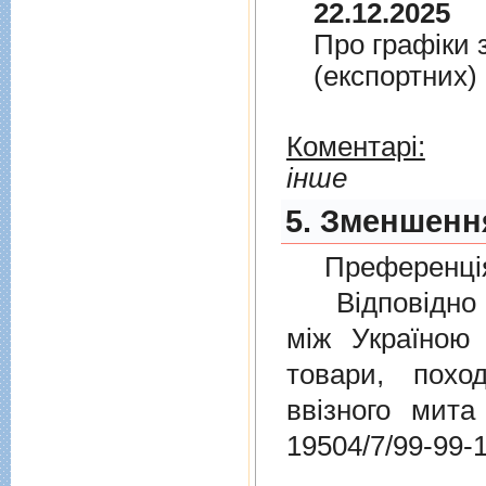
22.12.2025
Про графiки 
(експортних)
Коментарі:
інше
5. Зменшення
Преференція
Відповідно 
мiж Україною
товари, пох
ввізного мит
19504/7/99-99-