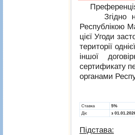
Преференція
Згідно нов
Республікою Ма
цієї Угоди заст
території одніє
іншої догов
сертификату п
органами Респу
Cтавка
5%
Діє
з 01.01.202
Підстава: