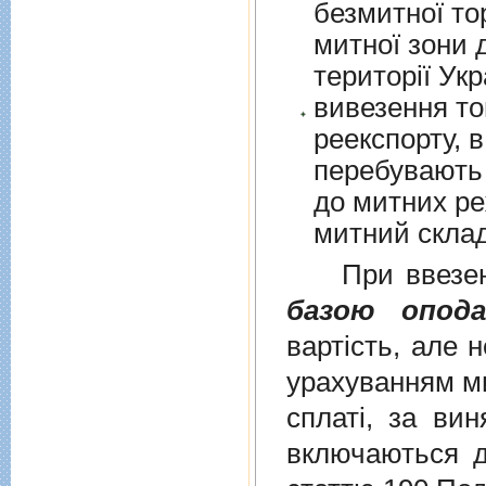
безмитної торгів
митної зони для їх 
території Укр
вивезення то
реекспорту, в
перебувають у в
до митних режим
митний склад
При ввезенні 
базою опода
вартість, але 
урахуванням ми
сплаті, за ви
включаються до