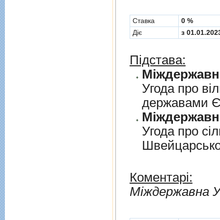
Cтавка
0 %
Діє
з 01.01.202
Підстава:
Угода про вi
державами 
Угода про сi
Швейцарськ
Коментарі:
Мiждержавна У