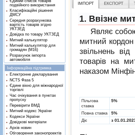
Єдиний список товарів
ІМПОРТ
ЕКСПОРТ
подвійного використання
Класифікаційні рішення
ДМСУ
1. Ввізне ми
Середня розрахункова
вартість товарів згідно
УКТЗЕД
Являє собою п
Довідка по товару УКТЗЕД
митний кордон 
Митний калькулятор
Митний калькулятор для
звiльнень вiд
громадян (М16)
Розрахунок імпорта
товарiв на ми
автомобіля
Інформаційна підтримка
наказом Мінфін
Електронне декларування
NCTS Фаза 5
Єдине вікно для міжнародної
торгівлі
Час очікування в пунктах
пропуску
Пільгова
5%
Перевірити ВМД
ставка
Митний кодекс України
Повна ставка
5%
Кодекси України
Діє
з 01.01.202
Довідкові матеріали
Архів новин
Обговорення законопроектів