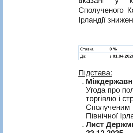
вказані у к
Сполученого Ко
Ірландії знижен
Cтавка
0 %
Діє
з 01.04.202
Підстава:
Угода про по
торгiвлю i ст
Сполученим К
Пiвнiчної Iрл
Лист Держми