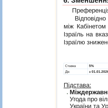
6. Зменшення
Преференція
Відповідно 
мiж Кабінетом
Ізраїль на вка
Ізраїлю знижен
Cтавка
5%
Діє
з 01.01.202
Підстава:
Угода про вiл
України та У