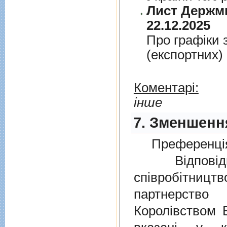
Лист Держми
22.12.2025
Про графiки 
(експортних)
Коментарі:
інше
7. Зменшення
Преференція
Відповідно
співробітниц
партнерств
Королівством В