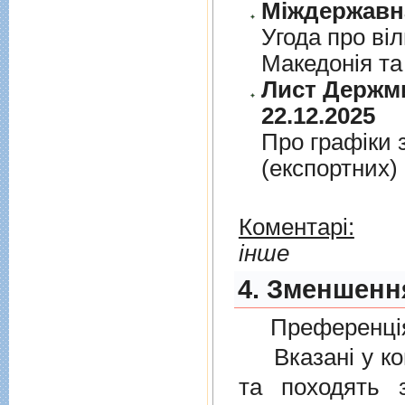
Угода про вi
Македонiя та
Лист Держми
22.12.2025
Про графiки 
(експортних)
Коментарі:
інше
4. Зменшення
Преференція
Вказані у ком
та походять 