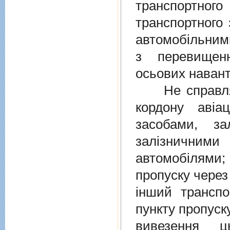
транспортно
транспортного 
автомобiльними
з перевищен
осьових навант
Не справляєт
кордону авiа
засобами, за
залiзничними
автомобiлями
пропуску через
iнший транспо
пункту пропуск
вивезення ц