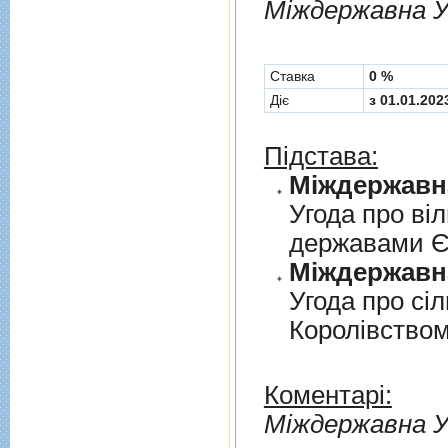
Мiждержавна У
Cтавка
0 %
Діє
з 01.01.202
Підстава:
Угода про вi
державами 
Угода про сi
Королiвством
Коментарі:
Мiждержавна У