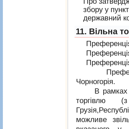
Про затверд
збору у пунк
державний к
11. Вільна т
Преференція
Преференція
Преференція
Преферен
Чорногорія.
В рамках дiю
торгiвлю (
Грузiя,Респу
можливе звіл