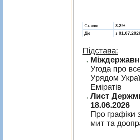
Cтавка
3.3%
Діє
з 01.07.202
Підстава:
Угода про вс
Урядом Укра
Емiратiв
Лист Держми
18.06.2026
Про графiки 
мит та дооп