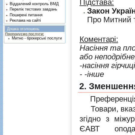
Підстава:
Віддалений контроль ВМД
Закон Україн
Перелік тестових завдань
Поширені питання
Про Митний 
Реклама на сайті
Дошка оголошень
Пропонуємо послуги:
Коментарі:
Митно - брокерські послуги
Насiння та пло
або неподрiбне
-насiння гiрчицi
- -iнше
2. Зменшенн
Преференція
Товари, вказан
згiдно з мiжу
ЄАВТ опода