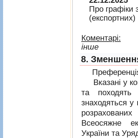
22.12.2025
Про графiки 
(експортних)
Коментарі:
інше
8. Зменшенн
Преференція
Вказані у ком
та походять 
знаходяться у 
розрахованих
Всеосяжне е
України та Уря