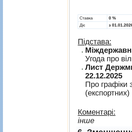
Cтавка
0 %
Діє
з 01.01.202
Підстава:
Угода про вi
Лист Держми
22.12.2025
Про графiки 
(експортних)
Коментарі:
інше