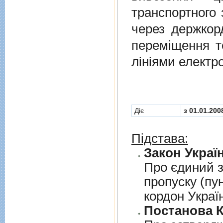
транспортного 
через держкор
перемiщення т
лiнiями електр
Діє
з 01.01.200
Підстава:
Закон Україн
Про єдиний з
пропуску (пу
кордон Украї
Постанова К