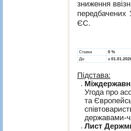
зниження ввізн
передбачених
ЄС.
Cтавка
0 %
Діє
з 01.01.202
Підстава:
Угода про асо
та Європейс
спiвтовариств
державами-чл
Лист Держми