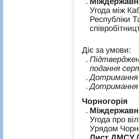
Угода мiж Ка
Республiки Т
спiвробiтниц
Діє за умови:
Пiдтверджен
подання сер
Дотримання п
Дотримання 
Чорногорія
Угода про вi
Урядом Чорно
Лист ДМСУ (д