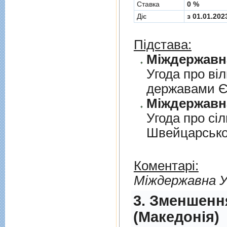
Cтавка
0 %
Діє
з 01.01.202
Підстава:
Угода про вi
державами 
Угода про сi
Швейцарськ
Коментарі:
Мiждержавна У
3. Зменшенн
(Македонія)