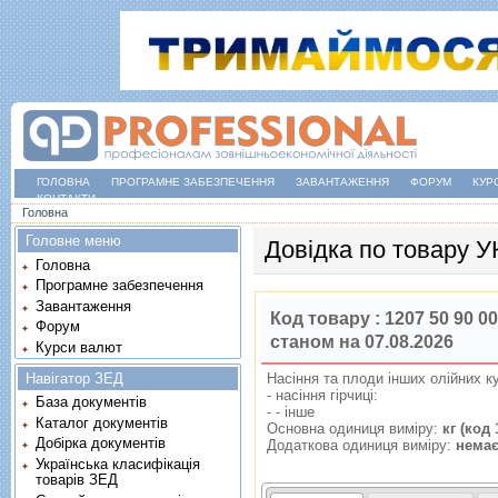
ГОЛОВНА
ПРОГРАМНЕ ЗАБЕЗПЕЧЕННЯ
ЗАВАНТАЖЕННЯ
ФОРУМ
КУР
КОНТАКТИ
Ви є тут
Головна
Головне меню
Довідка по товару 
Головна
Програмне забезпечення
Завантаження
Код товару :
1207 50 90 00
Форум
станом на 07.08.2026
Курси валют
Навігатор ЗЕД
Насiння та плоди iнших олiйних к
- насiння гiрчицi:
База документів
- - iнше
Каталог документів
Основна одиниця виміру:
кг (код 
Добірка документів
Додаткова одиниця виміру:
нема
Українська класифікація
товарів ЗЕД