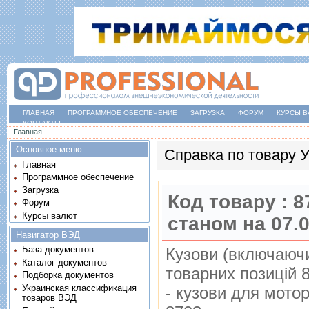
ГЛАВНАЯ
ПРОГРАММНОЕ ОБЕСПЕЧЕНИЕ
ЗАГРУЗКА
ФОРУМ
КУРСЫ В
КОНТАКТЫ
Вы здесь
Главная
Основное меню
Справка по товару
Главная
Программное обеспечение
Загрузка
Код товару :
8
Форум
Курсы валют
станом на 07.
Навигатор ВЭД
База документов
Кузови (включаючи
Каталог документов
товарних позицiй 
Подборка документов
Украинская классификация
- кузови для мотор
товаров ВЭД