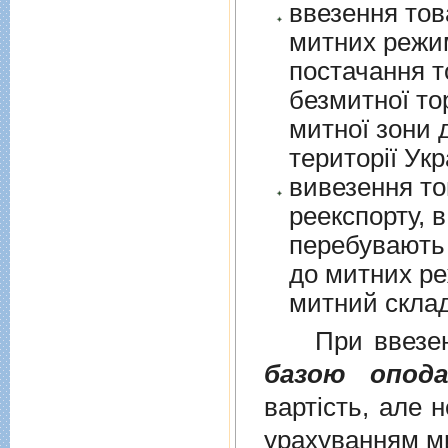
ввезення тов
митних режим
постачання т
безмитної торгів
митної зони для їх 
території Укр
вивезення то
реекспорту, в
перебувають у в
до митних режим
митний склад
При ввезенні 
базою опода
вартість, але 
урахуванням ми