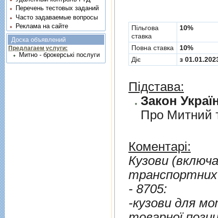
Перечень тестовых заданий
Часто задаваемые вопросы
Реклама на сайте
Пільгова
10%
ставка
Доска объявлений
Повна ставка
10%
Предлагаем услуги:
Митно - брокерські послуги
Діє
з 01.01.202
Підстава:
Закон Україн
Про Митний 
Коментарі:
Кузови (включ
транспортних 
- 8705:
-кузови для мото
товарної позицi