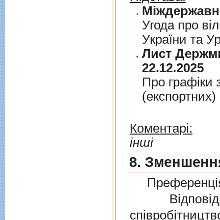
Угода про вiл
України та У
Лист Держми
22.12.2025
Про графiки 
(експортних)
Коментарі:
інші
8. Зменшення
Преференція
Відповідно
співробітниц