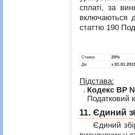
сплаті, за ви
включаються до
статтю 190 Под
Cтавка
20%
Діє
з 01.01.201
Підстава:
Кодекс ВР № 
Податковий к
11. Єдиний з
Єдиний збiр с