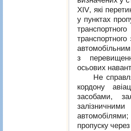
визначених у
с
XIV
, якi перет
у пунктах проп
транспортно
транспортного 
автомобiльними
з перевищен
осьових навант
Не справляєт
кордону авiа
засобами, за
залiзничними
автомобiлями
пропуску через