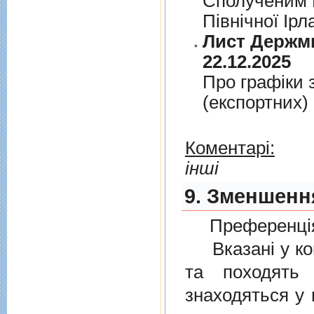
Сполученим К
Пiвнiчної Iрл
Лист Держми
22.12.2025
Про графiки 
(експортних)
Коментарі:
інші
9. Зменшенн
Преференція
Вказані у ком
та походять 
знаходяться у 