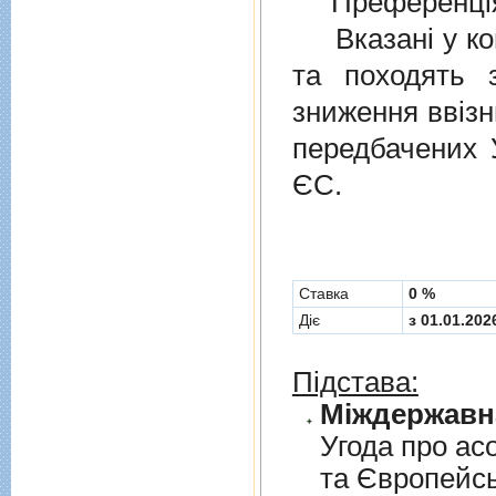
Преференція
Вказані у ком
та походять 
зниження ввізн
передбачених
ЄС.
Cтавка
0 %
Діє
з 01.01.202
Підстава:
Угода про асо
та Європейс