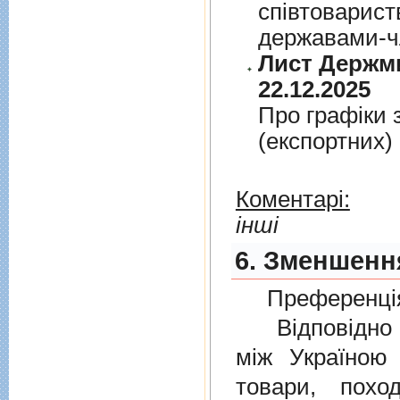
спiвтовариств
державами-чл
Лист Держми
22.12.2025
Про графiки 
(експортних)
Коментарі:
інші
6. Зменшення
Преференція
Відповідно 
мiж Україною
товари, пох