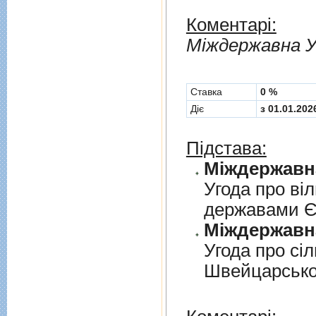
Коментарі:
Мiждержавна У
Cтавка
0 %
Діє
з 01.01.202
Підстава:
Угода про вi
державами 
Угода про сi
Швейцарськ