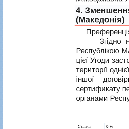
4. Зменшенн
(Македонія)
Преференція
Згідно нов
Республікою Ма
цієї Угоди заст
території одніє
іншої догов
сертификату п
органами Респу
Cтавка
0 %