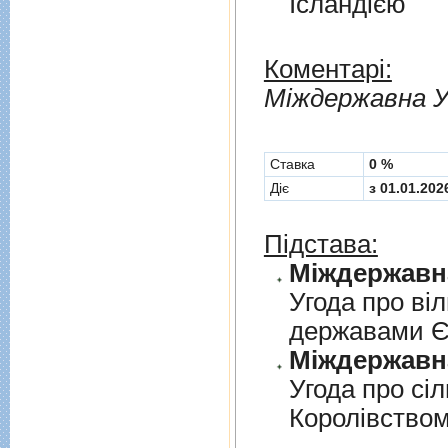
Iсландiєю
Коментарі:
Мiждержавна У
Cтавка
0 %
Діє
з 01.01.202
Підстава:
Угода про вi
державами 
Угода про сi
Королiвством