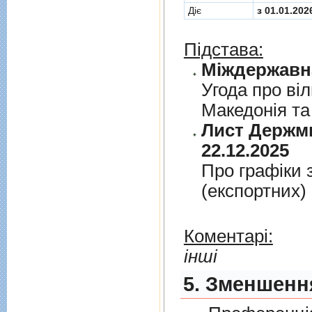
Діє
з 01.01.202
Підстава:
Угода про вi
Македонiя та
Лист Держми
22.12.2025
Про графiки 
(експортних)
Коментарі:
інші
5. Зменшення