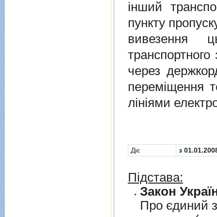
iнший транспо
пункту пропуск
вивезення ц
транспортного 
через держкор
перемiщення т
лiнiями електр
Діє
з 01.01.200
Підстава:
Закон Україн
Про єдиний з