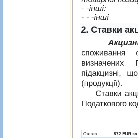
- -iншi:
- - -iншi
2. Cтавки ак
Акцизн
споживання о
визначених
пiдакцизнi, щ
(продукцiї).
Ставки акциз
Податкового ко
Cтавка
872 EUR за