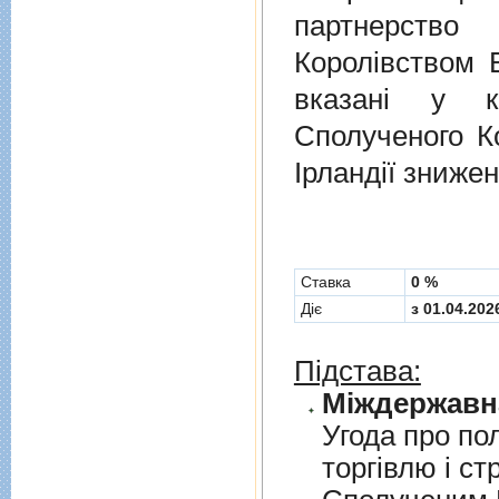
партнерств
Королівством В
вказані у к
Сполученого Ко
Ірландії знижен
Cтавка
0 %
Діє
з 01.04.202
Підстава:
Угода про по
торгiвлю i ст