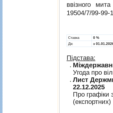
ввізного мит
19504/7/99-99-
Cтавка
0 %
Діє
з 01.01.202
Підстава:
Угода про вi
Лист Держми
22.12.2025
Про графiки 
(експортних)