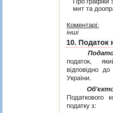
Про графiки 
мит та дооп
Коментарі:
інші
10. Податок 
Подато
податок, як
вiдповiдно д
України
.
Об'єкт
Податкового к
податку з: