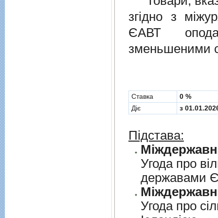
Товари, вказан
згiдно з мiжу
ЄАВТ опода
зменьшеними с
Cтавка
0 %
Діє
з 01.01.202
Підстава:
Угода про вi
державами 
Угода про сi