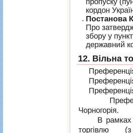
пропуску (пу
кордон Украї
Постанова К
Про затверд
збору у пунк
державний к
12. Вільна т
Преференція
Преференція
Преференція
Преферен
Чорногорія.
В рамках дiю
торгiвлю (