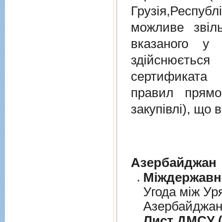
Грузiя,Респу
можливе звіл
вказаного у 
здійснюєтьс
сертификата 
правил прямо
закупівлі), що
Азербайджан
Угода між Ур
Азербайджанс
Лист ДМСУ (