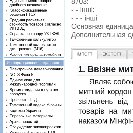
8703:
Единый список товаров
двойного назначения
- - iншi:
Классификационные
решения ГТСУ
- - - iншi
Средняя расчетная
стоимость товаров согласно
Основная единица
УКТВЭД
Дополнительная е
Справка по товару УКТВЭД
Таможенный калькулятор
Таможенный калькулятор
для граждан (M16)
ІМПОРТ
ЕКСПОРТ
Расчет импорта автомобиля
Информационная поддержка
1. Ввізне ми
Электронное декларирование
NCTS Фаза 5
Являє собою п
Единое окно для
международной торговли
митний кордон 
Время ожидания в пунктах
пропуска
звiльнень вiд
Проверить ГТД
Таможенный кодекс Украины
товарiв на ми
Кодексы Украины
Справочные материалы
наказом Мінфін
Архив новостей
Обсуждение законопроектов
Удаленный контроль ГТД