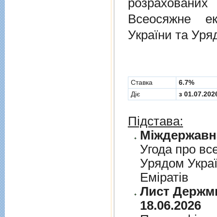
розрахованих
Всеосяжне е
України та Уря
Cтавка
6.7%
Діє
з 01.07.202
Підстава:
Угода про вс
Урядом Укра
Емiратiв
Лист Держми
18.06.2026