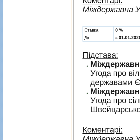
Коментарі:
Мiждержавна У
Cтавка
0 %
Діє
з 01.01.202
Підстава:
Угода про вi
державами 
Угода про сi
Швейцарськ
Коментарі:
Мiждержавна У