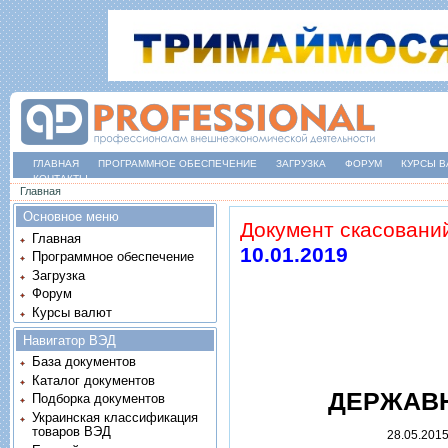
ГЛАВНАЯ
ПРОГРАММНОЕ ОБЕСПЕЧЕНИЕ
ЗАГРУЗКА
ФОРУМ
КУРСЫ В
КОНТАКТЫ
Вы здесь
Главная
Основное меню
Документ скасовани
Главная
10.01.2019
Программное обеспечение
Загрузка
Форум
Курсы валют
Навигатор ВЭД
База документов
Каталог документов
ДЕРЖАВН
Подборка документов
Украинская классификация
товаров ВЭД
28.05.201