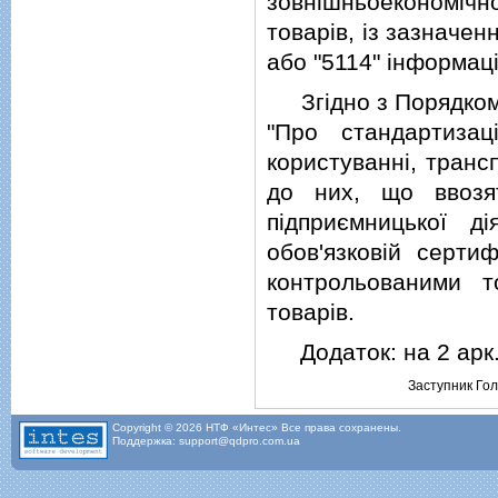
зовнiшньоекономiчно
товарiв, iз зазначен
або "5114" iнформацi
Згiдно з Порядко
"Про стандартиза
користуваннi, транс
до них, що ввозя
пiдприємницької д
обов'язковiй сертиф
контрольованими 
товарiв.
Додаток: на 2 арк
Заступник Го
Copyright © 2026 НТФ «Интес» Все права сохранены.
Поддержка: support@qdpro.com.ua