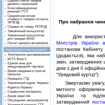
Единый список товаров
двойного назначения
Классификационные
решения ГТСУ
Средняя расчетная
стоимость товаров согласно
Про набрання чинн
УКТВЭД
Справка по товару УКТВЭД
Таможенный калькулятор
Таможенный калькулятор
Для використан
для граждан (M16)
Мiнiстрiв України 
Расчет импорта автомобиля
постанови Кабiнету 
Информационная поддержка
(додається), яка на
Электронное декларирование
NCTS Фаза 5
змiн, затверджених 
Единое окно для
международной торговли
днiв з дня її офiцiйн
Время ожидания в пунктах
"Урядовий кур'єр").
пропуска
Проверить ГТД
Звертаємо увагу, щ
Таможенный кодекс Украины
Кодексы Украины
митного оформленн
Справочные материалы
України та пiдля
Архив новостей
Обсуждение законопроектов
затверджений
поста
Удаленный контроль ГТД