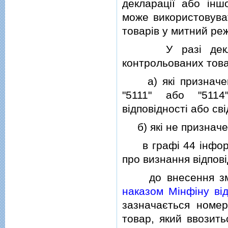
декларацiї або iнш
може використовуват
товарiв у митний ре
У разi декларув
контрольованих това
а) якi призначенi 
"5111" або "5114
вiдповiдностi або св
б) якi не призначен
в графi 44 iнформа
про визнання вiдповi
до внесення змiн 
наказом Мiнфiну вi
зазначається номе
товар, який ввозить