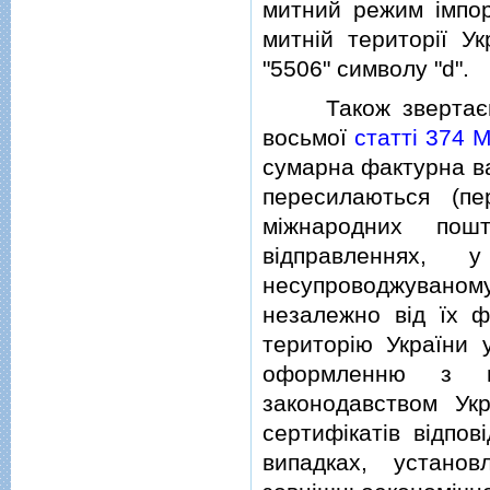
митний режим iмпор
митнiй територiї У
"5506" символу "d".
Також звертаємо 
восьмої
статтi 374 
сумарна фактурна ва
пересилаються (п
мiжнародних пошт
вiдправленнях, 
несупроводжуваном
незалежно вiд їх ф
територiю України 
оформленню з по
законодавством Укр
сертифiкатiв вiдпов
випадках, установ