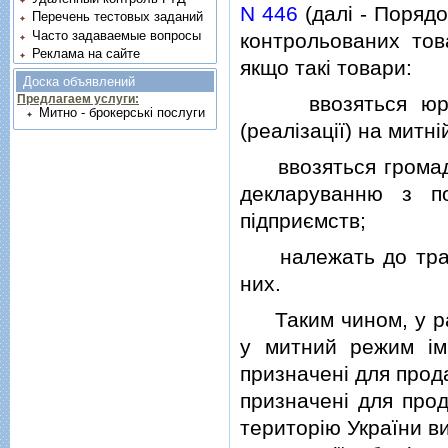
N 446
(далi - Поряд
Перечень тестовых заданий
Часто задаваемые вопросы
контрольованих тов
Реклама на сайте
якщо такi товари:
Доска объявлений
ввозяться юриди
Предлагаем услуги:
Митно - брокерські послуги
(реалiзацiї) на митнi
ввозяться громадян
декларуванню з по
пiдприємств;
належать до трансп
них.
Таким чином, у раз
у митний режим iм
призначенi для прода
призначенi для прод
територiю України в