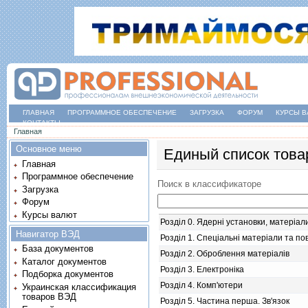
ГЛАВНАЯ
ПРОГРАММНОЕ ОБЕСПЕЧЕНИЕ
ЗАГРУЗКА
ФОРУМ
КУРСЫ В
КОНТАКТЫ
Вы здесь
Главная
Основное меню
Единый список това
Главная
Программное обеспечение
Поиск в классификаторе
Загрузка
Форум
Курсы валют
Розділ 0. Ядерні установки, матеріа
Навигатор ВЭД
Розділ 1. Спеціальні матеріали та п
База документов
Розділ 2. Оброблення матеріалів
Каталог документов
Розділ 3. Електроніка
Подборка документов
Розділ 4. Комп'ютери
Украинская классификация
товаров ВЭД
Розділ 5. Частина перша. Зв'язок