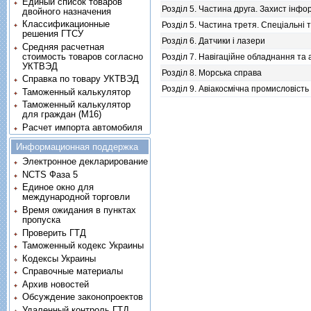
Единый список товаров
Розділ 5. Частина друга. Захист інфо
двойного назначения
Классификационные
Розділ 5. Частина третя. Спеціальні 
решения ГТСУ
Розділ 6. Датчики і лазери
Средняя расчетная
стоимость товаров согласно
Розділ 7. Навігаційне обладнання та 
УКТВЭД
Розділ 8. Морська справа
Справка по товару УКТВЭД
Розділ 9. Авіакосмічна промисловість
Таможенный калькулятор
Таможенный калькулятор
для граждан (M16)
Расчет импорта автомобиля
Информационная поддержка
Электронное декларирование
NCTS Фаза 5
Единое окно для
международной торговли
Время ожидания в пунктах
пропуска
Проверить ГТД
Таможенный кодекс Украины
Кодексы Украины
Справочные материалы
Архив новостей
Обсуждение законопроектов
Удаленный контроль ГТД