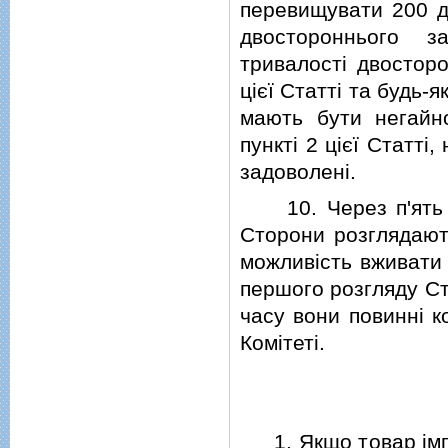
перевищувати 200 дн
двостороннього з
тривалостi двосторо
цiєї Статтi та будь-
мають бути негайно
пунктi 2 цiєї Статтi
задоволенi.
10. Через п'ять ро
Сторони розглядають
можливiсть вживати 
першого розгляду Ст
часу вони повиннi к
Комiтетi.
1. Якщо товар iмпо