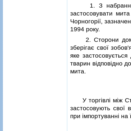
1. З набранням 
застосовувати мита
Чорногорiї, зазначенi
1994 року.
2. Сторони домовл
зберiгає свої зобов
яке застосовується 
тварин вiдповiдно д
мита.
У торгiвлi мiж Сто
застосовують свої в
при iмпортуваннi на 