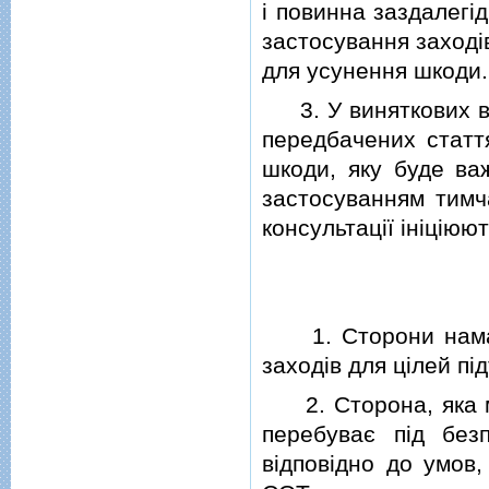
i повинна заздалегi
застосування заходi
для усунення шкоди.
3. У виняткових ви
передбачених статт
шкоди, яку буде ва
застосуванням тимча
консультацiї iнiцiюю
1. Сторони намаг
заходiв для цiлей пi
2. Сторона, яка ма
перебуває пiд без
вiдповiдно до умов