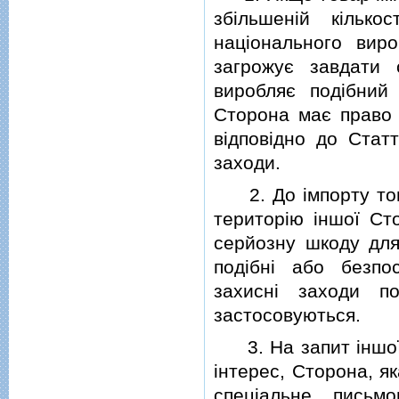
збiльшенiй кiлько
нацiонального вир
загрожує завдати 
виробляє подiбний
Сторона має право з
вiдповiдно до Стат
заходи.
2. До iмпорту товар
територiю iншої Ст
серйозну шкоду для
подiбнi або безпо
захиснi заходи п
застосовуються.
3. На запит iншої 
iнтерес, Сторона, я
спецiальне письм