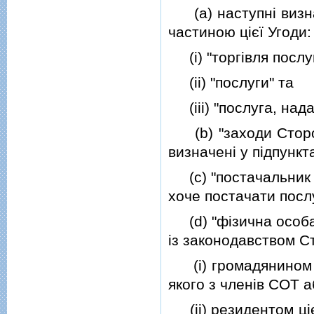
(a) наступнi визнач
частиною цiєї Угоди:
(i) "торгiвля послу
(ii) "послуги" та
(iii) "послуга, над
(b) "заходи Сторон
визначенi у пiдпунктах
(c) "постачальник п
хоче постачати посл
(d) "фiзична особа 
iз законодавством С
(i) громадянином цi
якого з членiв СОТ 
(ii) резидентом цiє