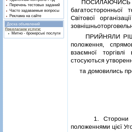
ПОСИЛАЮЧИСЬ на вз
Перечень тестовых заданий
багатосторонньої 
Часто задаваемые вопросы
Реклама на сайте
Свiтової органiзац
Доска объявлений
зовнiшньоторговельн
Предлагаем услуги:
Митно - брокерські послуги
ПРИЙНЯЛИ РIШЕННЯ
положення, спрям
взаємної торгiвл
стосуються утворення
та домовились про
1. Сторони цим с
положеннями цiєї Уг