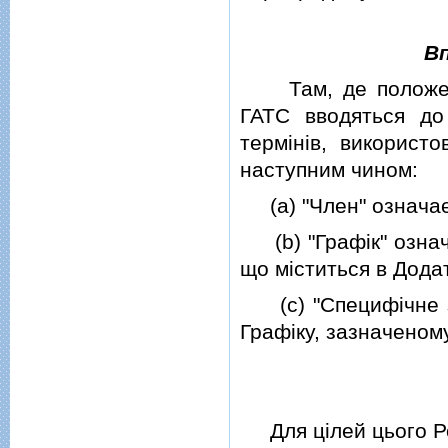
Вп
Там, де положенн
ГАТС вводяться до
термiнiв, використ
наступним чином:
(a) "Член" означає
(b) "Графiк" означає
що мiститься в Додатк
(c) "Специфiчне зо
Графiку, зазначеному 
Для цiлей цього Ро