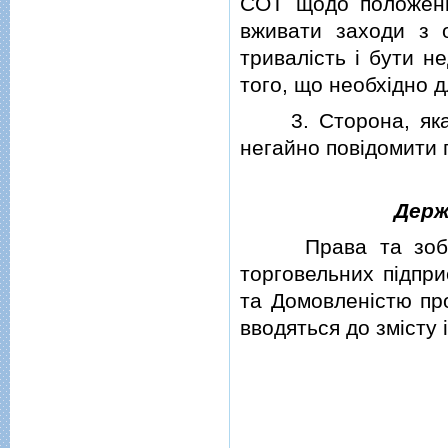
СОТ щодо положень
вживати заходи з о
тривалiсть i бути н
того, що необхiдно 
3. Сторона, яка в
негайно повiдомити 
Держ
Права та зобов'я
торговельних пiдпр
та Домовленiстю про
вводяться до змiсту 