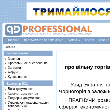
ГЛАВНАЯ
ПРОГРАММНОЕ ОБЕСПЕЧЕНИЕ
ЗАГРУЗКА
ФОРУМ
КУРСЫ В
КОНТАКТЫ
Вы здесь
Главная
Основное меню
Главная
Программное обеспечение
про вiльну торгi
Загрузка
Форум
Курсы валют
Навигатор ВЭД
Уряд України та Ур
База документов
Чорногорiя в залежно
Каталог документов
Подборка документов
ПРАГНУЧИ розвиват
Украинская классификация
сферах економiчного
товаров ВЭД