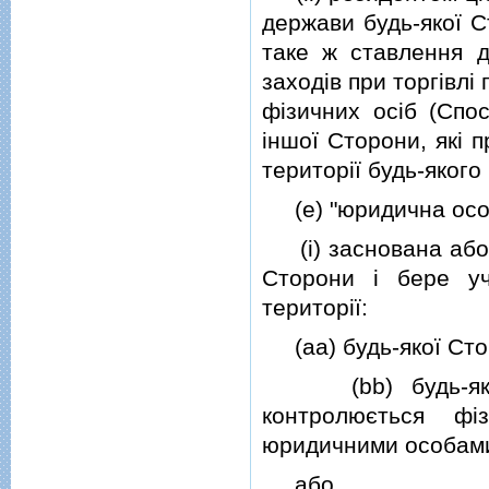
держави будь-якої С
таке ж ставлення д
заходiв при торгiвлi
фiзичних осiб (Спос
iншої Сторони, якi 
територiї будь-якого
(e) "юридична особ
(i) заснована або i
Сторони i бере уч
територiї:
(aa) будь-якої Сто
(bb) будь-якого
контролюється ф
юридичними особами, 
або