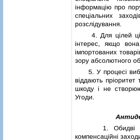
iнформацiю про пору
спецiальних заход
розслiдування.
4. Для цiлей цiєї
iнтерес, якщо вона
iмпортованих товарi
зору абсолютного об
5. У процесi вибор
вiддають прiоритет 
шкоду i не створю
Угоди.
Антиде
1. Обидвi Сторо
компенсацiйнi заходи