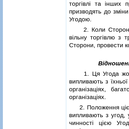
торгiвлi та iнших 
призводять до змiн
Угодою.
2. Коли Сторона 
вiльну торгiвлю з 
Сторони, провести ко
Вiдношенн
1. Ця Угода жодн
випливають з їхньої
органiзацiях, бага
органiзацiях.
2. Положення цiєї 
випливають з угод,
чинностi цiєю Уго