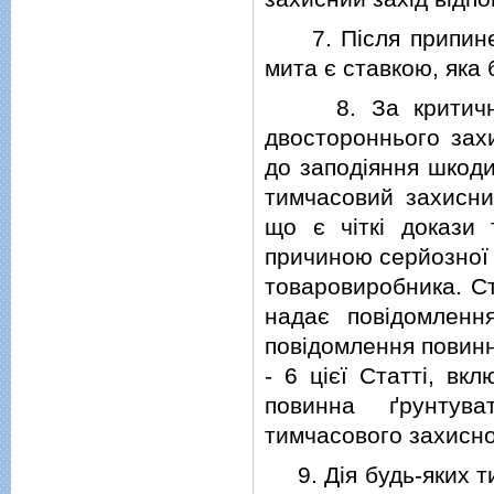
7. Пiсля припиненн
мита є ставкою, яка 
8. За критичних 
двостороннього захи
до заподiяння шкоди
тимчасовий захисни
що є чiткi докази 
причиною серйозної 
товаровиробника. Ст
надає повiдомленн
повiдомлення повинн
- 6 цiєї Статтi, вк
повинна ґрунтува
тимчасового захисно
9. Дiя будь-яких ти