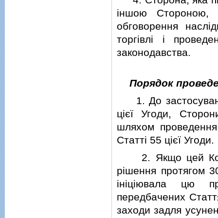
iншою Стороною, 
обговорення наслiд
торгiвлi i проведе
законодавства.
Порядок проведе
1. До застосування
цiєї Угоди, Сторон
шляхом проведення 
Статтi 55 цiєї Угоди.
2. Якщо цей Комi
рiшення протягом 30
iнiцiювала цю п
передбачених Стаття
заходи задля усунен