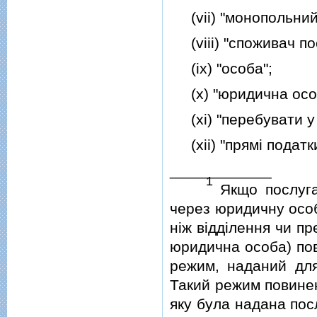
(vii) "монопольний 
(viii) "споживач по
(ix) "особа";
(x) "юридична осо
(xi) "перебувати у в
(xii) "прямi податки
____________
1
Якщо послуга
через юридичну особ
нiж вiддiлення чи п
юридична особа) пов
режим, наданий для
Такий режим повинен
яку була надана пос