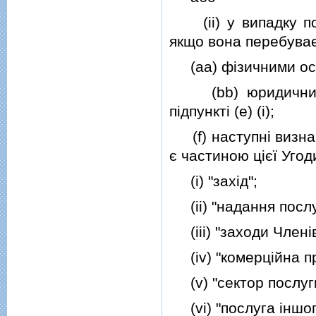
(ii) у випадку пос
якщо вона перебуває
(aa) фiзичними осо
(bb) юридичними 
пiдпунктi (e) (i);
(f) наступнi визнач
є частиною цiєї Угод
(i) "захiд";
(ii) "надання послу
(iii) "заходи Членi
(iv) "комерцiйна пр
(v) "сектор послуг
(vi) "послуга iншог