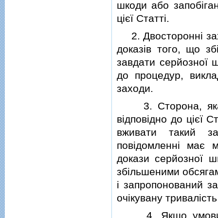
шкоди або запобiган
цiєї Статтi.
2. Двостороннi захи
доказiв того, що з
завдати серйозної ш
до процедур, викл
заходи.
3. Сторона, яка м
вiдповiдно до цiєї С
вживати такий за
повiдомленнi має м
докази серйозної ш
збiльшеними обсягами
i запропонований за
очiкувану тривалiсть
4. Якщо умови, ви