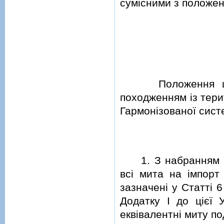
сумiсними з положен
Положення цiєї У
походженням iз тери
Гармонiзованої систе
1. З набранням чи
всi мита на iмпорт
зазначенi у Статтi 6
Додатку I до цiєї 
еквiвалентнi миту по