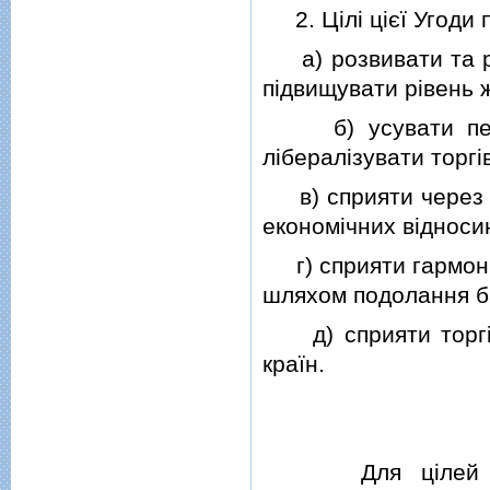
2. Цiлi цiєї Угоди 
а) розвивати та ро
пiдвищувати рiвень ж
б) усувати переш
лiбералiзувати торг
в) сприяти через ро
економiчних вiдноси
г) сприяти гармонiй
шляхом подолання бар
д) сприяти торгiвл
країн.
Для цiлей цiєї 