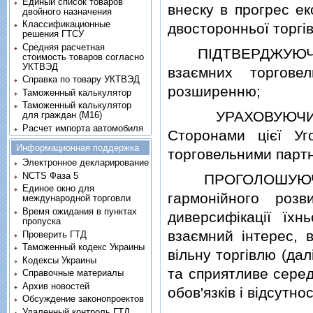
Единый список товаров
внеску в прогрес ек
двойного назначения
Классификационные
двосторонньої торгiв
решения ГТСУ
Средняя расчетная
ПIДТВЕРДЖУЮЧИ св
стоимость товаров согласно
УКТВЭД
взаємних торгове
Справка по товару УКТВЭД
розширенню;
Таможенный калькулятор
Таможенный калькулятор
УРАХОВУЮЧИ досв
для граждан (M16)
Расчет импорта автомобиля
Сторонами цiєї У
Информационная поддержка
торговельними парт
Электронное декларирование
NCTS Фаза 5
ПРОГОЛОШУЮЧИ гот
Единое окно для
гармонiйного роз
международной торговли
Время ожидания в пунктах
диверсифiкацiї їхн
пропуска
взаємний iнтерес, 
Проверить ГТД
Таможенный кодекс Украины
вiльну торгiвлю (да
Кодексы Украины
та сприятливе серед
Справочные материалы
Архив новостей
обов'язкiв i вiдсутно
Обсуждение законопроектов
Удаленный контроль ГТД