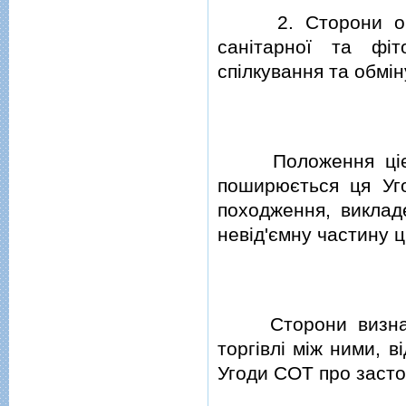
2. Сторони обмiн
санiтарної та фi
спiлкування та обмi
Положення цiєї Уг
поширюється ця Уг
походження, викладе
невiд'ємну частину цi
Сторони визначаю
торгiвлi мiж ними, в
Угоди СОТ про засто