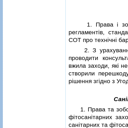
1. Права i зобов
регламентiв, станда
СОТ про технiчнi бар'
2. З урахуванням 
проводити консуль
вжила заходи, якi не
створили перешкоду
рiшення згiдно з Уго
Санi
1. Права та зобов'
фiтосанiтарних зах
санiтарних та фiтоса