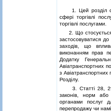
1. Цей роздiл сто
сферi торгiвлi пос
торгiвлi послугами.
2. Що стосується а
застосовуватися до
заходiв, що вплив
виконанням прав п
Додатку Генераль
Авiатранспортних по
з Авiатранспортних 
Роздiлу.
3. Статтi 28, 29 i
законiв, норм аб
органами послуг д
перепродажу чи намi