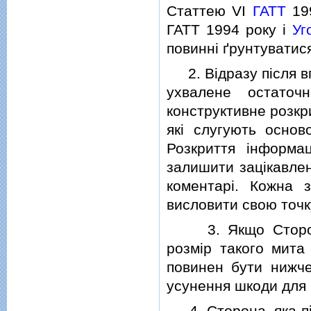
Статтею VI
ГАТТ
19
ГАТТ 1994 року i
Уг
повиннi ґрунтуватися
2. Вiдразу пiсля вп
ухвалене остаточ
конструктивне розкри
якi слугують основ
Розкриття iнформа
залишити зацiкавлен
коментарi. Кожна 
висловити свою точк
3. Якщо Сторона 
розмiр такого мита
повинен бути нижче
усунення шкоди для 
4. Сторона, яка пi