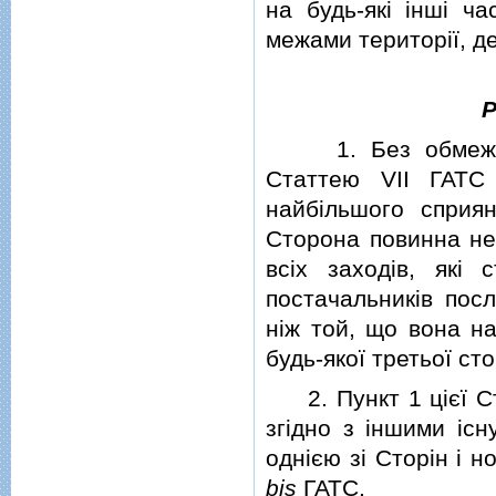
на будь-якi iншi ч
межами територiї, де
Р
1. Без обмеження 
Статтею VII ГАТС
найбiльшого сприян
Сторона повинна не
всiх заходiв, якi
постачальникiв пос
нiж той, що вона на
будь-якої третьої ст
2. Пункт 1 цiєї Ст
згiдно з iншими iс
однiєю зi Сторiн i 
bis
ГАТС.