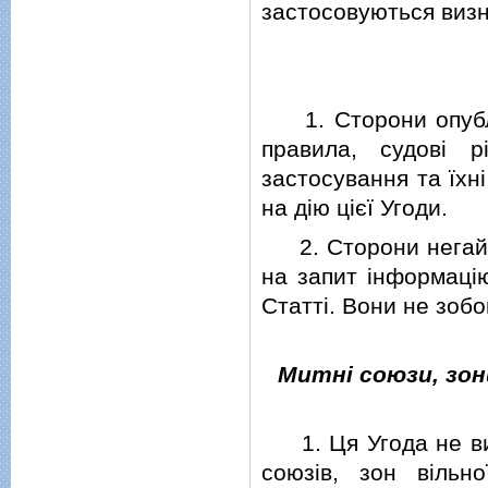
застосовуються виз
1. Сторони опублi
правила, судовi р
застосування та їхн
на дiю цiєї Угоди.
2. Сторони негайно
на запит iнформацiю
Статтi. Вони не зоб
Митнi союзи, зон
1. Ця Угода не вик
союзiв, зон вiльн