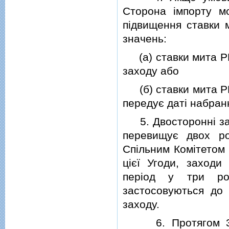
Сторона iмпорту м
пiдвищення ставки 
значень:
(а) ставки мита РН
заходу або
(б) ставки мита РН
передує датi набран
5. Двостороннi зах
перевищує двох ро
Спiльним Комiтетом 
цiєї Угоди, заход
перiод у три ро
застосовуються до 
заходу.
6. Протягом 30 д