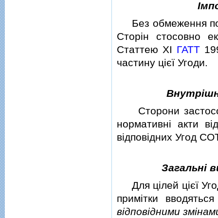
Iмп
Без обмеження полож
Сторiн стосовно е
Статтею XI
ГАТТ
199
частину цiєї Угоди.
Внутрiшн
Сторони застосовую
нормативнi акти вi
вiдповiдних Угод СОТ
Загальнi в
Для цiлей цiєї Угод
примiтки вводяться
вiдповiдними змiнам