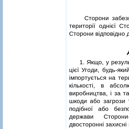
Сторони забезпечу
територiї однiєї С
Сторони вiдповiдно 
1. Якщо, у результ
цiєї Угоди, будь-як
iмпортується на тер
кiлькостi, в абсо
виробництва, i за т
шкоди або загрози 
подiбної або безп
держави Сторони
двостороннi захиснi 