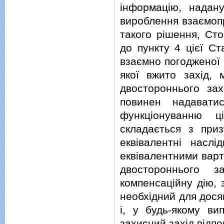
iнформацiю, надану
вироблення взаємопр
такого рiшення, Сто
до пункту 4 цiєї Ст
взаємно погодженої 
якої вжито захiд, 
двостороннього зах
повинен надавати
функцiонуванню ц
складається з при
еквiвалентнi наслi
еквiвалентними варт
двостороннього з
компенсацiйну дiю, 
необхiдний для дося
i, у будь-якому ви
захисний захiд вiдпов