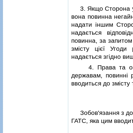
3. Якщо Сторона укл
вона повинна негайн
надати iншим Стор
надається вiдповi
повинна, за запитом
змiсту цiєї Угоди
надається згiдно ви
4. Права та обов'
державам, повиннi 
вводиться до змiсту 
Зобов'язання з дос
ГАТС, яка цим вводит