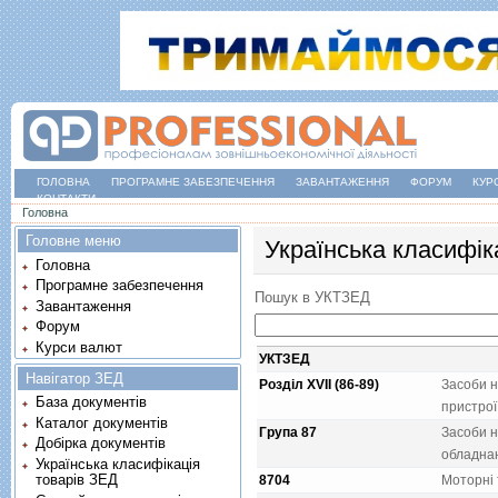
ГОЛОВНА
ПРОГРАМНЕ ЗАБЕЗПЕЧЕННЯ
ЗАВАНТАЖЕННЯ
ФОРУМ
КУР
КОНТАКТИ
Ви є тут
Головна
Головне меню
Українська класифік
Головна
Програмне забезпечення
Пошук в УКТЗЕД
Завантаження
Форум
Курси валют
УКТЗЕД
Навігатор ЗЕД
Розділ XVII (86-89)
Засоби н
База документів
пристрої
Каталог документів
Група 87
Засоби н
Добірка документів
обладна
Українська класифікація
товарів ЗЕД
8704
Моторнi 