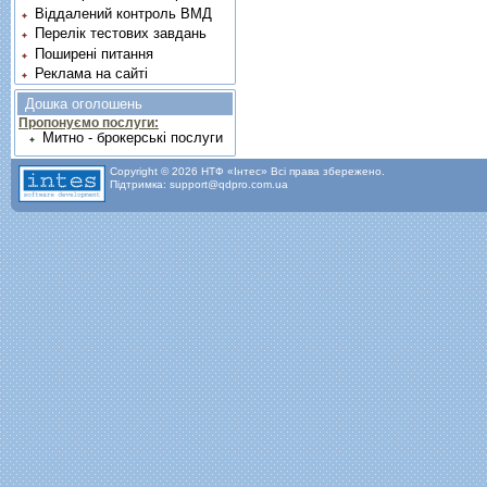
Віддалений контроль ВМД
Перелік тестових завдань
Поширені питання
Реклама на сайті
Дошка оголошень
Пропонуємо послуги:
Митно - брокерські послуги
Copyright © 2026 НТФ «Інтес» Всі права збережено.
Підтримка: support@qdpro.com.ua