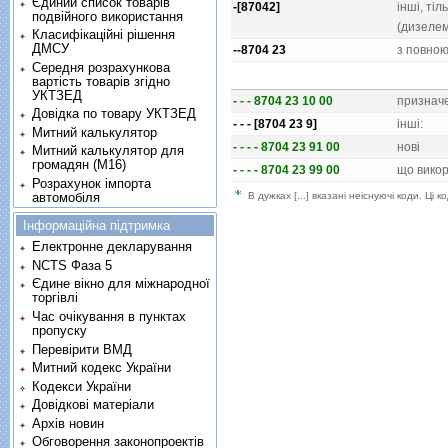
Єдиний список товарів
-[87042]
iншi, тi
подвійного використання
(дизелем
Класифікаційні рішення
ДМСУ
--8704 23
з повною
Середня розрахункова
вартість товарів згідно
УКТЗЕД
- - - 8704 23 10 00
призначе
Довідка по товару УКТЗЕД
- - - [8704 23 9]
iншi:
Митний калькулятор
- - - - 8704 23 91 00
новi
Митний калькулятор для
громадян (М16)
- - - - 8704 23 99 00
що вико
Розрахунок імпорта
В дужках [...] вказані неіснуючі коди. Ці
автомобіля
Інформаційна підтримка
Електронне декларування
NCTS Фаза 5
Єдине вікно для міжнародної
торгівлі
Час очікування в пунктах
пропуску
Перевірити ВМД
Митний кодекс України
Кодекси України
Довідкові матеріали
Архів новин
Обговорення законопроектів