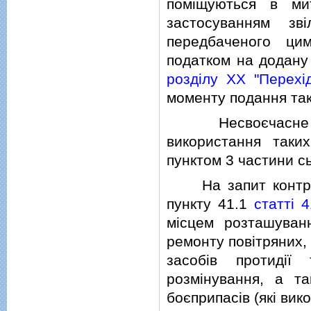
помiщуються в ми
застосуванням зв
передбаченого ци
податком на додану
роздiлу XX "Перехi
моменту подання тако
Несвоєчасне под
використання таки
пунктом 3 частини сь
На запит контролю
пункту 41.1
статтi 
мiсцем розташуван
ремонту повiтряних,
засобiв протидiї
розмiнування, а т
боєприпасiв (якi ви