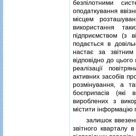
безпiлотними сис
оподаткування ввiз
мiсцем розташуван
використання так
пiдприємством (з в
подається в довiль
настає за звiтним
вiдповiдно до цього
реалiзацiї повiтр
активних засобiв пр
розмiнування, а т
боєприпасiв (якi 
вироблених з вико
мiстити iнформацiю 
залишок ввезених в
звiтного кварталу в