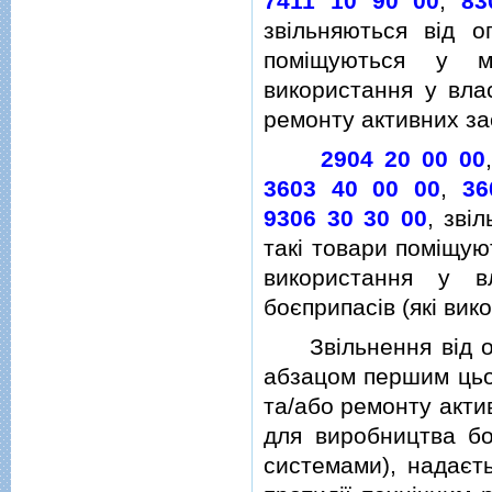
7411 10 90 00
,
83
звiльняються вiд о
помiщуються у м
використання у влас
ремонту активних зас
2904 20 00 00
3603 40 00 00
,
36
9306 30 30 00
, звi
такi товари помiщую
використання у в
боєприпасiв (якi вик
Звiльнення вiд опо
абзацом першим цьо
та/або ремонту актив
для виробництва бо
системами), надаєть