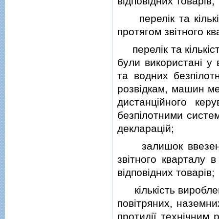
вiдповiдних товарiв;
перелiк та кiлькiст
протягом звiтного кв
перелiк та кiлькiсть
були використанi у 
та водних безпiлотн
розвiдкам, машин ме
дистанцiйного керу
безпiлотними систем
декларацiй;
залишок ввезених 
звiтного кварталу в
вiдповiдних товарiв;
кiлькiсть вироблени
повiтряних, наземни
протидiї технiчним 