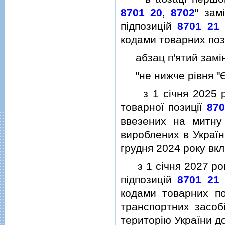
8701 20
,
8702
" зам
пiдпозицiй
8701 21
кодами товарних по
абзац п'ятий замiн
"не нижче рiвня "
з 1 сiчня 2025 рок
товарної позицiї
870
ввезених на митну 
вироблених в Україн
грудня 2024 року вк
з 1 сiчня 2027 року
пiдпозицiй
8701 21
кодами товарних п
транспортних засоб
територiю України до