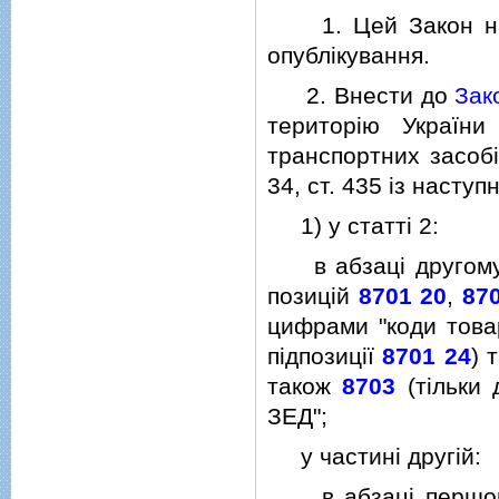
1. Цей Закон наби
опублiкування.
2. Внести до
Зак
територiю України
транспортних засобi
34, ст. 435 iз наступ
1) у статтi 2:
в абзацi другому 
позицiй
8701 20
,
87
цифрами "коди това
пiдпозицiї
8701 24
) 
також
8703
(тiльки 
ЗЕД";
у частинi другiй:
в абзацi першому 