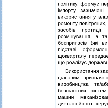
полiтику, формує пе
iмпорту зазначен
використання у влас
ремонту повiтряних,
засобiв протидiї
розмiнування, а т
боєприпасiв (якi в
пiдставi оформле
щокварталу передає
що реалiзує державн
Використання зазна
цiльовим призначе
виробництва та/а
безпiлотних систем,
машин механiзова
дистанцiйного керу