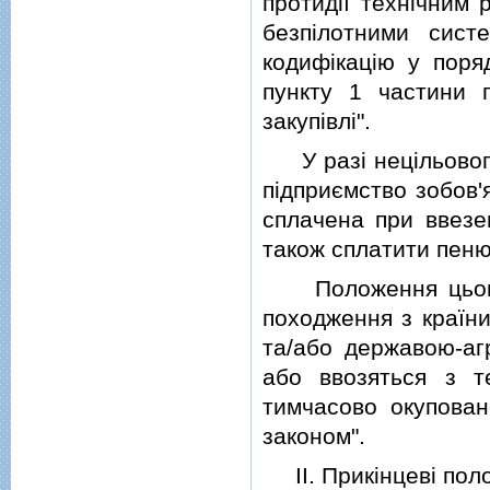
протидiї технiчним 
безпiлотними сис
кодифiкацiю у поря
пункту 1 частини 
закупiвлi".
У разi нецiльового
пiдприємство зобов'
сплачена при ввезен
також сплатити пеню 
Положення цього 
походження з країни
та/або державою-аг
або ввозяться з те
тимчасово окуповано
законом".
II. Прикiнцевi пол