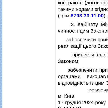
контрактiв (договор
такими кодами згiдн
(крiм
8703 33 11 00
)
3. Кабiнету Мiнiс
чинностi цим Законо
забезпечити прийня
реалiзацiї цього Зак
привести свої нор
Законом;
забезпечити приве
органами виконав
вiдповiднiсть iз цим
Президент Укр
м. Київ
17 грудня 2024 року