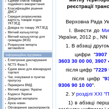
Єдиний список товарів
подвійного використання
реєстрацiї тран
Класифікаційні рішення
ДМСУ
Середня розрахункова
вартість товарів згідно
Верховна Рада Укр
УКТЗЕД
Довідка по товару УКТЗЕД
I. Внести до
Ми
Митний калькулятор
України, 2012 р., NN 4
Митний калькулятор для
громадян (М16)
Розрахунок імпорта
1. В абзацi другом
автомобіля
цифри "
3907
Інформаційна підтримка
3603 30 00 00
,
3907 
Електронне декларування
NCTS Фаза 5
пiсля цифр "
7229 
Єдине вікно для міжнародної
торгівлі
Час очікування в пунктах
пiсля цифр "
9
пропуску
9306 90 10 00
".
Перевірити ВМД
Митний кодекс України
2. У
роздiлi XXI "
Кодекси України
Довідкові матеріали
1) в абзацi першо
Архів новин
Обговорення законопроектів