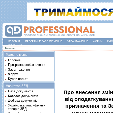
ГОЛОВНА
ПРОГРАМНЕ ЗАБЕЗПЕЧЕННЯ
ЗАВАНТАЖЕННЯ
ФОРУМ
КУР
КОНТАКТИ
Ви є тут
Головна
Головне меню
Головна
Програмне забезпечення
Завантаження
Форум
Курси валют
Навігатор ЗЕД
Про внесення змiн
База документів
Каталог документів
вiд оподаткуванн
Добірка документів
призначення та З
Українська класифікація
товарів ЗЕД
митну територi