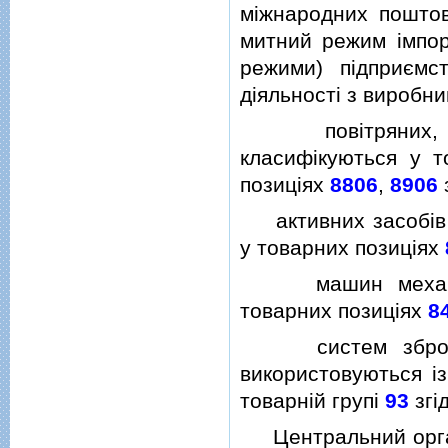
мiжнародних поштов
митний режим iмпор
режими) пiдприємс
дiяльностi з виробни
повiтряних, наз
класифiкуються у 
позицiях
8806
,
8906
активних засобiв п
у товарних позицiях
машин механiзов
товарних позицiях
8
систем зброї дис
використовуються i
товарнiй групi
93
згi
Центральний орган 