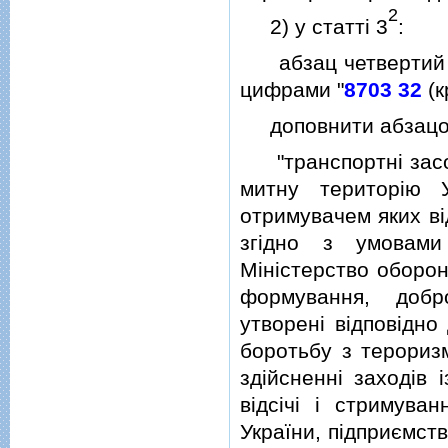
2
2) у статтi 3
:
абзац четвертий п
цифрами "
8703 32
(к
доповнити абзацом 
"транспортнi засоби
митну територiю 
отримувачем яких вi
згiдно з умовами
Мiнiстерство оборон
формування, добр
утворенi вiдповiдно
боротьбу з тероризм
здiйсненнi заходiв 
вiдсiчi i стримуван
України, пiдприємст