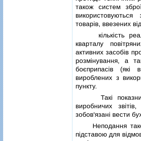
також систем зброї
використовуються
товарiв, ввезених вi
кiлькiсть реалiз
кварталу повiтрян
активних засобiв пр
розмiнування, а т
боєприпасiв (якi 
вироблених з викор
пункту.
Такi показники п
виробничих звiтiв
зобов'язанi вести бу
Неподання такого 
пiдставою для вiдмо