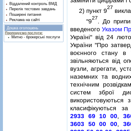
замiнити цифрами i с
Віддалений контроль ВМД
27
Перелік тестових завдань
2) пункт 9
виклас
Поширені питання
27
Реклама на сайті
"9
. До припи
введеного
Указом Пр
Дошка оголошень
Пропонуємо послуги:
Українi" вiд 24 лю
Митно - брокерські послуги
України "Про затве
воєнного стану в 
звiльняються вiд оп
вузли, агрегати, ус
наземних та водних
технiчним розвiдка
систем зброї дис
використовуються з
класифiкуються з
2933 69 10 00
,
36
3603 50 00 00
,
36