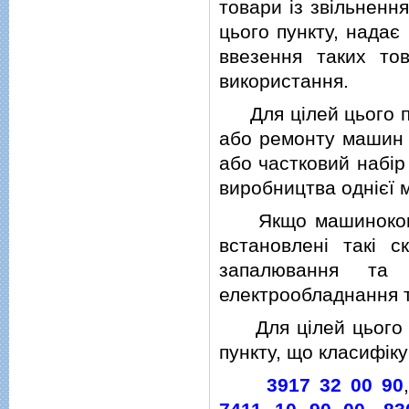
товари iз звiльненн
цього пункту, надає
ввезення таких тов
використання.
Для цiлей цього пу
або ремонту машин 
або частковий набiр
виробництва однiєї 
Якщо машинокомпле
встановленi такi с
запалювання та г
електрообладнання т
Для цiлей цього пу
пункту, що класифiку
3917 32 00 90