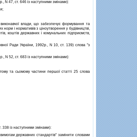
., N 47, ст. 646 iз наступними змiнами):
и;
виконавчої влади, що забезпечує формування та
х норм i нормативiв з цiноутворення у будiвництвi,
штiв, коштiв державних i комунальних пiдприємств,
ої Ради України, 1992р., N 10, ст. 139) слова "з
, N 52, ст. 683 iз наступними змiнами):
гому та сьомому частини першої статтi 25 слова
т. 338 iз наступними змiнами):
є вимогам державних стандартiв" замiнити словами