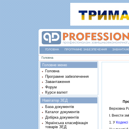
ГОЛОВНА
ПРОГРАМНЕ ЗАБЕЗПЕЧЕННЯ
ЗАВАНТАЖ
Ви є тут
Головна
Головне меню
Головна
Програмне забезпечення
Завантаження
Форум
Курси валют
Навігатор ЗЕД
Про
База документів
Верховна Рад
Каталог документів
I. Внести змiн
Добірка документів
1. У
Кодексi
Українська класифікація
товарів ЗЕД