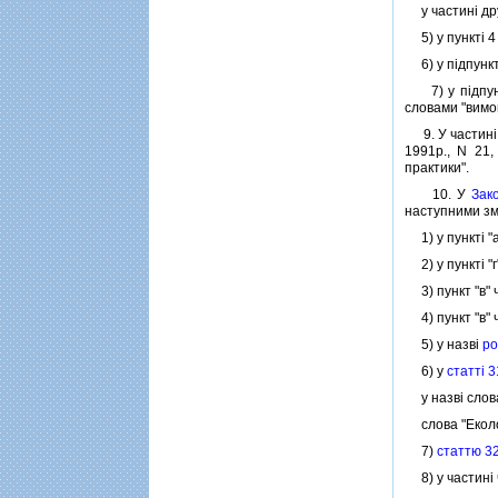
у частинi дру
5) у пунктi 4
6) у пiдпункта
7) у пiдпунк
словами "вимо
9. У частинi п
1991р., N 21,
практики".
10. У
Зак
наступними зм
1) у пунктi "
2) у пунктi "
3) пункт "в" 
4) пункт "в" 
5) у назвi
ро
6) у
статтi 3
у назвi слова
слова "Еколог
7)
статтю 3
8) у частинi 