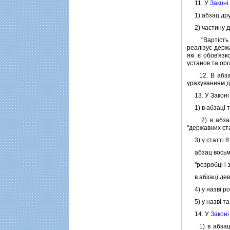
11. У
Законi
1) абзац дру
2) частину д
"Вартiсть бу
реалiзує держа
якi є обов'яз
установ та орг
12. В абзацi 
урахуванням д
13. У Законi У
1) в абзацi т
2) в абзацi 
"державних ст
3) у статтi 8
абзац восьмий
"розробцi i з
в абзацi дев'
4) у назвi ро
5) у назвi та 
14. У
Законi
1) в абзацi 