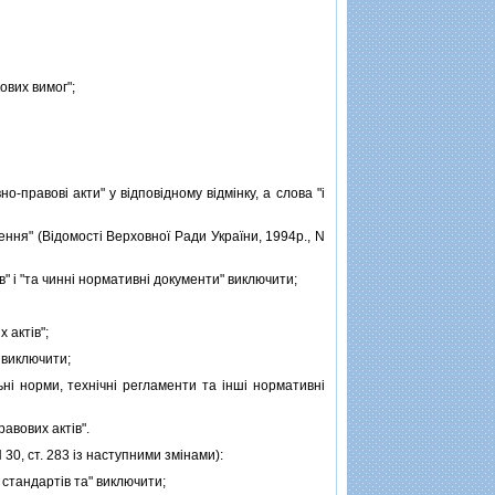
ових вимог";
-правовi акти" у вiдповiдному вiдмiнку, а слова "i
ння" (Вiдомостi Верховної Ради України, 1994р., N
" i "та чиннi нормативнi документи" виключити;
 актiв";
 виключити;
нi норми, технiчнi регламенти та iншi нормативнi
авових актiв".
30, ст. 283 iз наступними змiнами):
 стандартiв та" виключити;