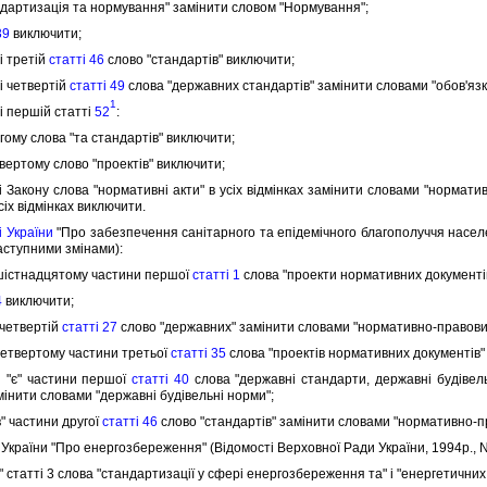
ртизацiя та нормування" замiнити словом "Нормування";
39
виключити;
i третiй
статтi 46
слово "стандартiв" виключити;
i четвертiй
статтi 49
слова "державних стандартiв" замiнити словами "обов'язк
1
 першiй статтi
52
:
ому слова "та стандартiв" виключити;
ертому слово "проектiв" виключити;
акону слова "нормативнi акти" в усiх вiдмiнках замiнити словами "нормативно
сiх вiдмiнках виключити.
 України
"Про забезпечення санiтарного та епiдемiчного благополуччя населе
 наступними змiнами):
шiстнадцятому частини першої
статтi 1
слова "проекти нормативних документiв
4
виключити;
четвертiй
статтi 27
слово "державних" замiнити словами "нормативно-правових
етвертому частини третьої
статтi 35
слова "проектiв нормативних документiв"
"є" частини першої
статтi 40
слова "державнi стандарти, державнi будiвель
мiнити словами "державнi будiвельнi норми";
" частини другої
статтi 46
слово "стандартiв" замiнити словами "нормативно-пр
країни "Про енергозбереження" (Вiдомостi Верховної Ради України, 1994р., N 
" статтi 3 слова "стандартизацiї у сферi енергозбереження та" i "енергетичних