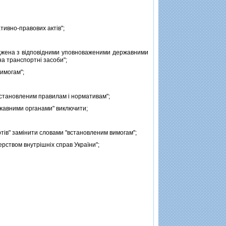
тивно-правових актiв";
оджена з вiдповiдними уповноваженими державними
на транспортнi засоби";
имогам";
встановленим правилам i нормативам";
жавними органами" виключити;
iв" замiнити словами "встановленим вимогам";
рством внутрiшнiх справ України";