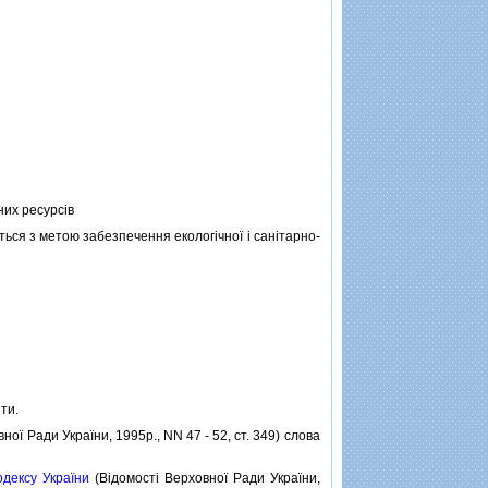
них ресурсiв
ься з метою забезпечення екологiчної i санiтарно-
ти.
ної Ради України, 1995р., NN 47 - 52, ст. 349) слова
одексу України
(Вiдомостi Верховної Ради України,