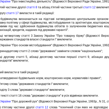
 України
"Про iнвестицiйну дiяльнiсть" (Вiдомостi Верховної Ради України, 1991р
гий частини другої
статтi 8
та абзац п'ятий частини третьої
статтi 12
виключит
ругу
статтi 17
викласти в такiй редакцiї:
дiвництва визначається на пiдставi затверджених центральним органом 
вну полiтику у сферi будiвництва, мiстобудування та архiтектури, кошторисни
ковими пiд час здiйснення будiвництва об'єктiв iз залученням бюджетних ко
анiзацiй, кредитiв, наданих пiд державнi гарантiї".
четвертому статтi 3 Закону України "Про товарну бiржу" (Вiдомостi Верховн
ержавних стандартiв власнi стандарти i" виключити.
країни "Про основи мiстобудування" (Вiдомостi Верховної Ради України, 1992р.
ринадцятому статтi 2 слово "державних" замiнити словом "нацiональних";
другому статтi 5, абзацi десятому частини першої статтi 9, абзацах дру
андартiв" виключити;
:
 викласти в такiй редакцiї:
атвердженнi будiвельних норм, кошторисних норм, нормативiв i правил";
ятому слова "державних стандартiв i" виключити;
здiлу 3 слова "державнi стандарти" виключити;
текстi статтi 16 слова "державнi стандарти" в усiх вiдмiнках виключити.
 України
"Про дорожнiй рух" (Вiдомостi Верховної Ради України, 1993р., N 31, с
п'ятому частини другої
статтi 12
слова "технiчний стан яких не вiдповiда