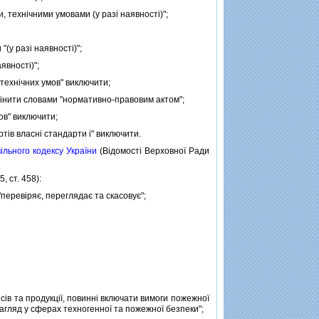
 технiчними умовами (у разi наявностi)";
(у разi наявностi)";
явностi)";
технiчних умов" виключити;
мiнити словами "нормативно-правовим актом";
ов" виключити;
тiв власнi стандарти i" виключити.
iльного кодексу України
(Вiдомостi Верховної Ради
, ст. 458):
перевiряє, переглядає та скасовує";
в та продукцiї, повиннi включати вимоги пожежної
агляд у сферах техногенної та пожежної безпеки";