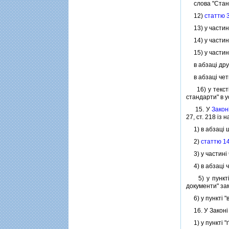
слова "Станда
12)
статтю 
13) у частин
14) у частин
15) у частинi
в абзацi друг
в абзацi четв
16) у текстi З
стандарти" в у
15. У
Законi
27, ст. 218 iз
1) в абзацi 
2)
статтю 1
3) у частинi 
4) в абзацi ч
5) у пунктi 
документи" за
6) у пунктi "в
16. У Законi У
1) у пунктi "г