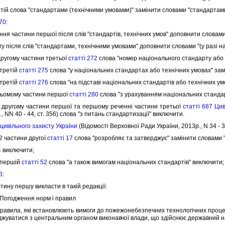
тiй слова "стандартами (технiчними умовами)" замiнити словами "стандартами,
270
:
 частини першої пiсля слiв "стандартiв, технiчних умов" доповнити словами "
 пiсля слiв "стандартами, технiчними умовами" доповнити словами "(у разi на
ругому частини третьої
статтi 272
слова "номер нацiонального стандарту або 
третiй
статтi 275
слова "у нацiональних стандартах або технiчних умовах" за
третiй
статтi 276
слова "на пiдставi нацiональних стандартiв або технiчних ум
сьомому частини першої
статтi 280
слова "з урахуванням нацiональних стандар
другому частини першої та першому реченнi частини третьої
статтi 687 Цив
., NN 40 - 44, ст. 356) слова "з питань стандартизацiї" виключити.
 цивiльного захисту України
(Вiдомостi Верховної Ради України, 2013р., N 34 - 35
2 частини другої
статтi 17
слова "розробляє та затверджує" замiнити словами "
4
виключити;
 першiй
статтi 52
слова "а також вимогам нацiональних стандартiв" виключити;
6
:
ину першу викласти в такiй редакцiї:
 Погодження норм i правил
авила, якi встановлюють вимоги до пожежонебезпечних технологiчних процесi
оджуватися з центральним органом виконавчої влади, що здiйснює державний н