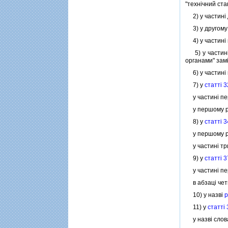
"технiчний ста
2) у частинi 
3) у другому 
4) у частинi
5) у частин
органами" зам
6) у частинi
7) у
статтi 3
у частинi пер
у першому реч
8) у
статтi 3
у першому реч
у частинi три
9) у
статтi 3
у частинi пер
в абзацi четв
10) у назвi
р
11) у
статтi
у назвi слова