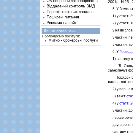
Обговорення законопроектів
2001р., N 25 -
Віддалений контроль ВМД
5. У Земельном
Перелік тестових завдань
1) у статтi 3
Поширені питання
Реклама на сайті
2) у статтi 1
у назвi слова
Дошка оголошень
Пропонуємо послуги:
у частинi пер
Митно - брокерські послуги
у частинi тре
6. У
Господа
1) частину п
"5. Складово
забезпечує фо
Порядок розр
виконавчої вл
2) у першому
3) текст
ста
4) у
статтi 
у частинi дру
перше речення
друге речення
частину третю