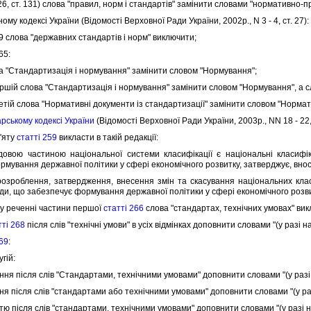
 26, ст. 131) слова "правил, норм i стандартiв" замiнити словами "нормативно-пр
у кодексi України (Вiдомостi Верховної Ради України, 2002р., N 3 - 4, ст. 27):
9 слова "державних стандартiв i норм" виключити;
65:
 "Стандартизацiя i нормування" замiнити словом "Нормування";
шiй слова "Стандартизацiя i нормування" замiнити словом "Нормування", а сл
тiй слова "Нормативнi документи iз стандартизацiї" замiнити словом "Нормат
рському кодексi України
(Вiдомостi Верховної Ради України, 2003р., NN 18 - 22, 
'яту
статтi 259
викласти в такiй редакцiї:
ю частиною нацiональної системи класифiкацiї є нацiональнi класифiк
рмування державної полiтики у сферi економiчного розвитку, затверджує, внос
облення, затвердження, внесення змiн та скасування нацiональних клас
ади, що забезпечує формування державної полiтики у сферi економiчного розви
 реченнi частини першої
статтi 266
слова "стандартах, технiчних умовах" ви
ттi 268
пiсля слiв "технiчнi умови" в усiх вiдмiнках доповнити словами "(у разi на
269
:
гiй:
 пiсля слiв "Стандартами, технiчними умовами" доповнити словами "(у разi 
 пiсля слiв "стандартами або технiчними умовами" доповнити словами "(у раз
 пiсля слiв "стандартами, технiчними умовами" доповнити словами "(у разi на