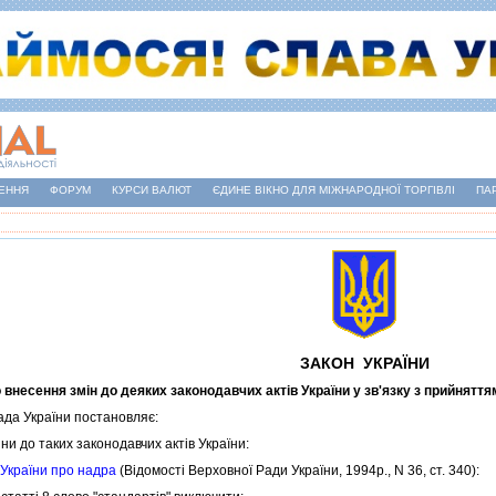
ЕННЯ
ФОРУМ
КУРСИ ВАЛЮТ
ЄДИНЕ ВІКНО ДЛЯ МІЖНАРОДНОЇ ТОРГІВЛІ
ПА
ЗАКОН УКРАЇНИ
 внесення змiн до деяких законодавчих актiв України у зв'язку з прийнятт
а України постановляє:
и до таких законодавчих актiв України:
 України про надра
(Вiдомостi Верховної Ради України, 1994р., N 36, ст. 340):