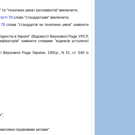
 та "технiчних умов i регламентiв" виключити;
таттi 70
слово "стандартами" виключити;
 70
слова "стандартiв чи технiчних умов" замiнити
лiднiстю в Українi" (Вiдомостi Верховної Ради УРСР,
ифiкаторiв" замiнити словами "кодексiв усталеної
ерховної Ради України, 1991р., N 41, ст. 546 iз
";
рмативно-правовими актами".