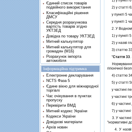
1) у пунктi 6 
Єдиний список товарів
подвійного використання
2) у статтi 6
Класифікаційні рішення
у пунктi 5 ча
ДМСУ
у пунктi 1 ча
Середня розрахункова
вартість товарів згідно
2. У Водному к
УКТЗЕД
1) у пунктi 5 
Довідка по товару УКТЗЕД
Митний калькулятор
2) у назвi гла
Митний калькулятор для
3) статтю 33 в
громадян (М16)
Розрахунок імпорта
"
Стаття 33
.
автомобіля
Нормування в 
гiгiєнiчної бе
Інформаційна підтримка
Електронне декларування
4) статтю 34
NCTS Фаза 5
5) у статтi 5
Єдине вікно для міжнародної
у частинi пер
торгівлі
Час очікування в пунктах
у частинi тре
пропуску
6) у частинi д
Перевірити ВМД
7) у частинi 
Митний кодекс України
Кодекси України
3. У частинi 
Довідкові матеріали
"нормативнi д
Архів новин
4. У назвi 