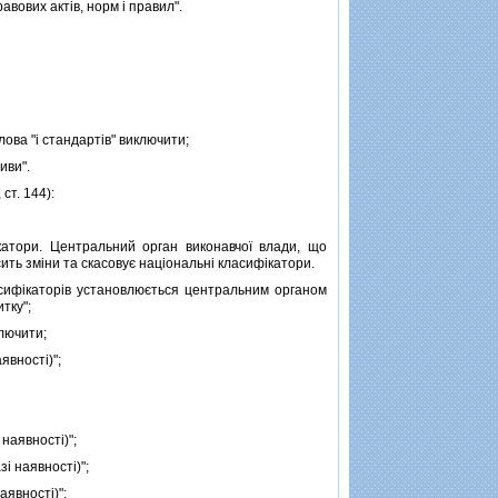
авових актiв, норм i правил".
ова "i стандартiв" виключити;
иви".
ст. 144):
атори. Центральний орган виконавчої влади, що
ить змiни та скасовує нацiональнi класифiкатори.
ифiкаторiв установлюється центральним органом
тку";
ключити;
явностi)";
наявностi)";
i наявностi)";
явностi)";