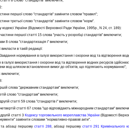
статтi 8 слово "стандартiв" виключити;
2:
стини першої слово "стандартiв" замiнити словом "правил";
стини третьої слово "стандартiв" замiнити словом "норм".
одексi України (Вiдомостi Верховної Ради України, 1995р., N 24, ст. 189):
частини першої статтi 15 слова "участь у розробцi стандартiв" виключити;
ви 8 слова "стандартизацiя i" виключити;
икласти в такiй редакцiї:
 Завдання нормування в галузi використання i охорони вод та вiдтворення вод
галузi використання i охорони вод та вiдтворення водних ресурсiв здiйснюєт
зпеки вод шляхом встановлення вимог до об'єктiв, що пiдлягають нормуванню";
 виключити;
8:
шiй слова "державним стандартам" виключити;
тiй слово "стандартам" виключити;
ругiй статтi 59 слова "стандартiв i" виключити;
четвертiй статтi 67 слова "що вiдповiдають мiжнародним стандартам" виключи
другiй статтi 3
Кодексу торговельного мореплавства України
(Вiдомостi Верхов
окументи" замiнити словами "нормативно-правовi акти".
та абзацi першому
статтi 288
, абзацi першому
статтi 291 Кримiнального к