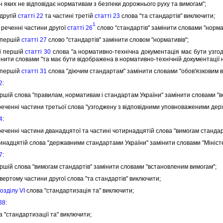
н яких не вiдповiдає нормативам з безпеки дорожнього руху та вимогам";
другiй
статтi 22
та частинi третiй
статтi 23
слова "та стандартiв" виключити;
1
реченнi частини другої
статтi 26
слово "стандартiв" замiнити словами "норма
 першiй
статтi 27
слово "стандартiв" замiнити словом "нормативiв";
i першiй
статтi 30
слова "а нормативно-технiчна документацiя має бути узг
iнити словами "та має бути вiдображена в нормативно-технiчнiй документацiї 
 першiй
статтi 31
слова "дiючим стандартам" замiнити словами "обов'язковим в
2
:
шiй слова "правилам, нормативам i стандартам України" замiнити словами "
еннi частини третьої слова "узгоджену з вiдповiдними уповноваженими дер
4
:
еннi частини дванадцятої та частинi чотирнадцятiй слова "вимогам стандарт
надцятiй слова "державними стандартами України" замiнити словами "Мiнiсте
7
:
шiй слова "вимогам стандартiв" замiнити словами "встановленим вимогам";
ертому частини другої слова "та стандартiв" виключити;
оздiлу VI
слова "стандартизацiя та" виключити;
 38
:
 "стандартизацiї та" виключити;