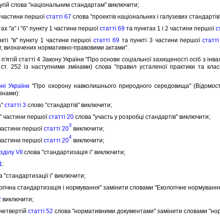
гiй слова "нацiональним стандартам" виключити;
 частини першої
статтi 67
слова "проектiв нацiональних i галузевих стандартiв"
х "а" i "б" пункту 1 частини першої
статтi 69
та пунктах 1 i 2 частини першої
с
тi "в" пункту 1 частини першої
статтi 69
та пунктi 3 частини першої
статтi
г, визначених нормативно-правовими актами".
'ятiй статтi 4 Закону України "Про основи соцiальної захищеностi осiб з iнва
 ст. 252 iз наступними змiнами) слова "правил усталеної практики та клас
онi України
"Про охорону навколишнього природного середовища" (Вiдомостi В
iнами):
а"
статтi 3
слово "стандартiв" виключити;
г" частини першої
статтi 20
слова "участь у розробцi стандартiв" виключити;
3
частини першої
статтi 20
виключити;
4
частини першої
статтi 20
виключити;
здiлу VII
слова "стандартизацiя i" виключити;
1
:
 "стандартизацiї i" виключити;
iчна стандартизацiя i нормування" замiнити словами "Екологiчне нормування
2
виключити;
четвертiй
статтi 52
слова "нормативними документами" замiнити словами "но