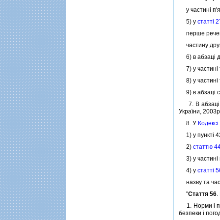
у частинi п'я
5) у
статтi 
перше речення
частину другу
6) в абзацi д
7) у частинi 
8) у частинi 
9) в абзацi 
7. В абзацi 
України, 2003р
8. У
Кодексi
1) у пунктi 4
2)
статтю 4
3) у частинi
4) у
статтi 5
назву та част
"
Стаття 56
.
1. Норми i пр
безпеки i пог