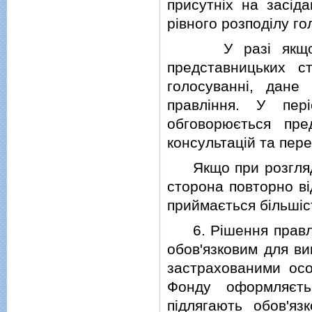
присутнiх на засiда
рiвного розподiлу го
У разi якщо пiд
представницьких с
голосуваннi, дане
правлiння. У пер
обговорюється пр
консультацiй та пер
Якщо при розглядi 
сторона повторно вi
приймається бiльшiс
6. Рiшення правлiн
обов'язковим для ви
застрахованими осо
Фонду оформляєть
пiдлягають обов'я