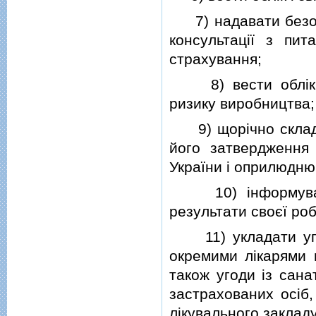
7) надавати безоп
консультацiї з пит
страхування;
8) вести облiк по
ризику виробництва;
9) щорiчно складати
його затвердження 
України i оприлюдню
10) iнформувати 
результати своєї ро
11) укладати угод
окремими лiкарями 
також угоди iз сан
застрахованих осiб
лiкувального закладу