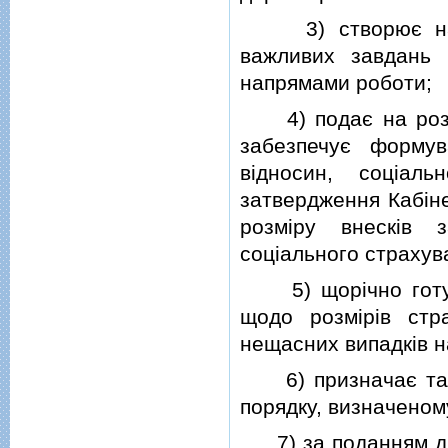
3) створює на па
важливих завдань 
напрямами роботи;
4) подає на розгл
забезпечує форму
вiдносин, соцiал
затвердження Кабiне
розмiру внескiв 
соцiального страхув
5) щорiчно готує 
щодо розмiрiв стр
нещасних випадкiв н
6) призначає та зв
порядку, визначеном
7) за поданням дир