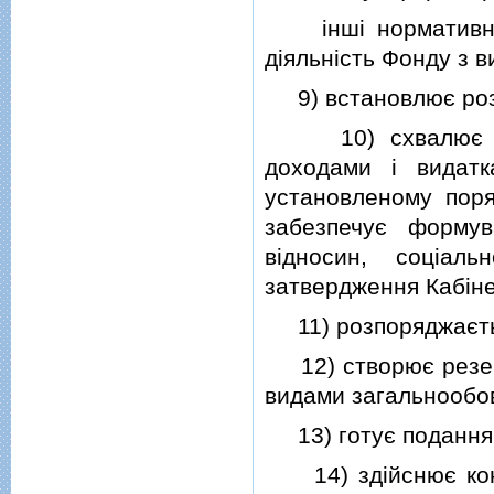
iншi нормативно-п
дiяльнiсть Фонду з 
9) встановлює розм
10) схвалює прое
доходами i видат
установленому поря
забезпечує форму
вiдносин, соцiал
затвердження Кабiнет
11) розпоряджаєтьс
12) створює резерв
видами загальнообов
13) готує подання щ
14) здiйснює конт