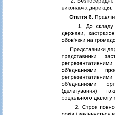
2. Безпосереднє уп
виконавча дирекцiя.
Стаття 6
. Правлi
1. До складу пра
держави, застрахов
обов'язки на громад
Представники держа
представники зас
репрезентативним
об'єднаннями пр
репрезентативним
об'єднаннями ор
(делегування) та
соцiального дiалогу 
2. Строк повноваж
рокiв i закiнчується