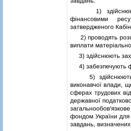
завдань:
1) здiйснюють у
фiнансовими ре
затвердженого Кабiн
2) проводять розсл
виплати матерiально
3) здiйснюють захо
4) забезпечують фу
5) здiйснюють об
виконавчої влади, щ
сферах трудових вiд
державної податково
загальнообов'язко
фондом України для 
завдань, визначених