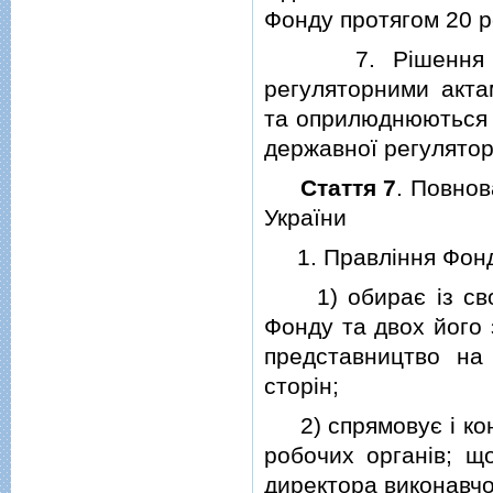
Фонду протягом 20 ро
7. Рiшення прав
регуляторними акта
та оприлюднюються
державної регуляторн
Стаття 7
. Повнов
України
1. Правлiння Фонд
1) обирає iз своїх
Фонду та двох його 
представництво на
сторiн;
2) спрямовує i конт
робочих органiв; що
директора виконавчої