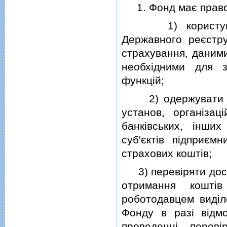
1. Фонд має право
1) користуватис
Державного реєстру
страхування, даними
необхiдними для 
функцiй;
2) одержувати без
установ, органiзац
банкiвських, iнши
суб'єктiв пiдприєм
страхових коштiв;
3) перевiряти дост
отримання коштiв
роботодавцем видiл
Фонду в разi вiдм
проведеннi перев