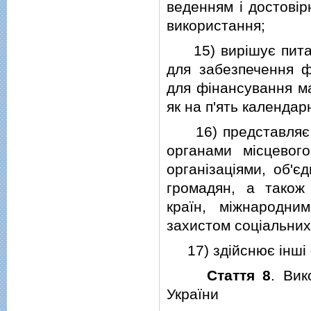
веденням i достовiр
використання;
15) вирiшує питан
для забезпечення фi
для фiнансування м
як на п'ять календар
16) представляє Ф
органами мiсцевого
органiзацiями, об'є
громадян, а також
країн, мiжнародним
захистом соцiальних
17) здiйснює iншi ф
Стаття 8
. Вик
України