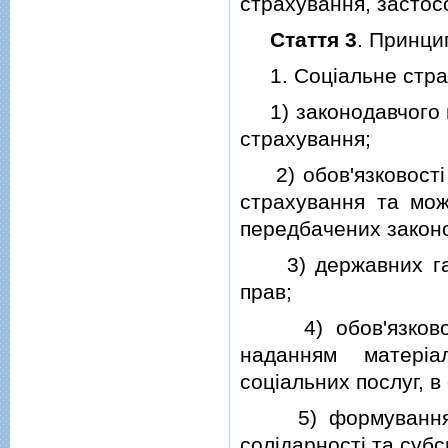
страхування, застос
Стаття 3
. Принци
1. Соцiальне страх
1) законодавчого ви
страхування;
2) обов'язковостi с
страхування та мож
передбачених закон
3) державних гара
прав;
4) обов'язковостi
наданням матерiа
соцiальних послуг, 
5) формування та
солiдарностi та суб