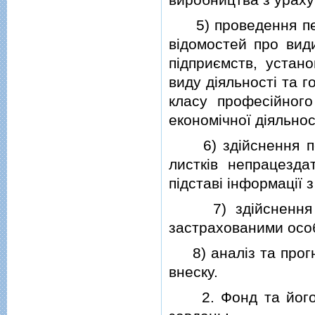
5) проведення пере
вiдомостей про види
пiдприємств, устано
виду дiяльностi та 
класу професiйног
економiчної дiяльнос
6) здiйснення пер
листкiв непрацезда
пiдставi iнформацiї 
7) здiйснення ко
застрахованими осо
8) аналiз та прогн
внеску.
2. Фонд та його р