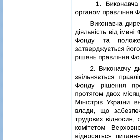
1. Виконавча дир
органом правлiння Ф
Виконавча дирекцi
дiяльнiсть вiд iмен
Фонду та положе
затверджується його
рiшень правлiння Фо
2. Виконавчу дире
звiльняється правл
Фонду рiшення про
протягом двох мiсяц
Мiнiстрiв України в
влади, що забезпе
трудових вiдносин, 
комiтетом Верховн
вiдносяться питанн