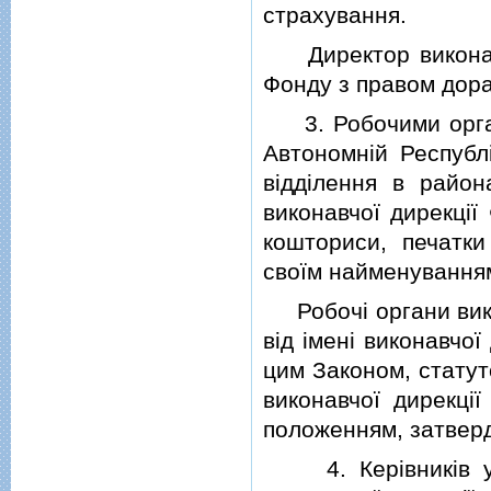
страхування.
Директор виконавчо
Фонду з правом дора
3. Робочими органа
Автономнiй Республi
вiддiлення в район
виконавчої дирекцi
кошториси, печатк
своїм найменування
Робочi органи викон
вiд iменi виконавчо
цим Законом, статут
виконавчої дирекцi
положенням, затверд
4. Керiвникiв упр