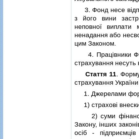
3. Фонд несе вiдпов
з його вини застр
неповної виплати м
ненадання або несво
цим Законом.
4. Працiвники Фон
страхування несуть в
Стаття 11
. Форм
страхування України
1. Джерелами форм
1) страховi внески 
2) суми фiнансови
Закону, iнших законi
осiб - пiдприємцi