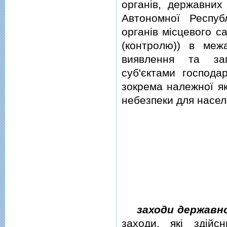
органiв, державних 
Автономної Респуб
органiв мiсцевого с
(контролю)) в меж
виявлення та зап
суб'єктами господа
зокрема належної яко
небезпеки для насе
заходи державн
заходи, якi здiйс