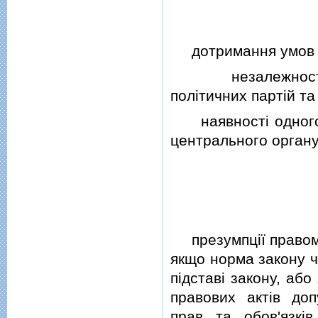
дотримання умов мi
незалежностi ор
полiтичних партiй та
наявностi одного о
центрального органу
презумпцiї правомiр
якщо норма закону ч
пiдставi закону, аб
правових актiв до
прав та обов'язкi