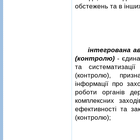
обстежень та в iнши
iнтегрована а
(контролю)
- єдина
та систематизацi
(контролю), приз
iнформацiї про зах
роботи органiв де
комплексних заходi
ефективностi та за
(контролю);