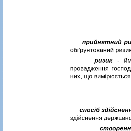
прийнятний ри
обґрунтований ризик
ризик
- ймо
провадження господа
них, що вимiрюється 
спосiб здiйсне
здiйснення державно
створен