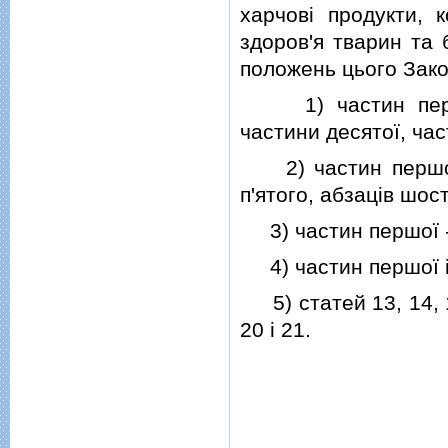
харчовi продукти, 
здоров'я тварин та 
положень цього Зако
1) частин першої,
частини десятої, час
2) частин першої (
п'ятого, абзацiв шост
3) частин першої - ч
4) частин першої i 
5) статей 13, 14, 15
20 i 21.