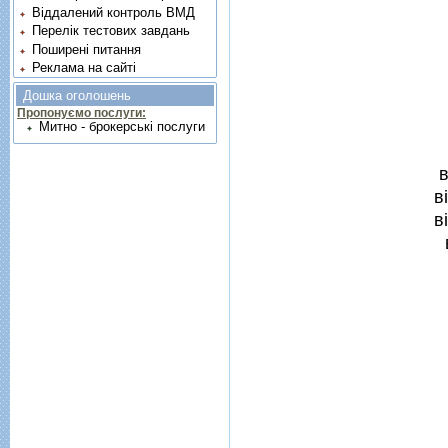
Віддалений контроль ВМД
Перелік тестових завдань
Поширені питання
Реклама на сайті
Дошка оголошень
Пропонуємо послуги:
Митно - брокерські послуги
в
в
в