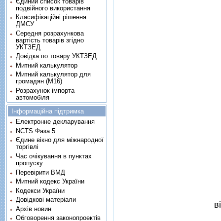
Єдиний список товарів
подвійного використання
Класифікаційні рішення
ДМСУ
Середня розрахункова
вартість товарів згідно
УКТЗЕД
Довідка по товару УКТЗЕД
Митний калькулятор
Митний калькулятор для
громадян (М16)
Розрахунок імпорта
автомобіля
Інформаційна підтримка
Електронне декларування
NCTS Фаза 5
Єдине вікно для міжнародної
торгівлі
Час очікування в пунктах
пропуску
Перевірити ВМД
Митний кодекс України
Кодекси України
Довідкові матеріали
в
Архів новин
Обговорення законопроектів