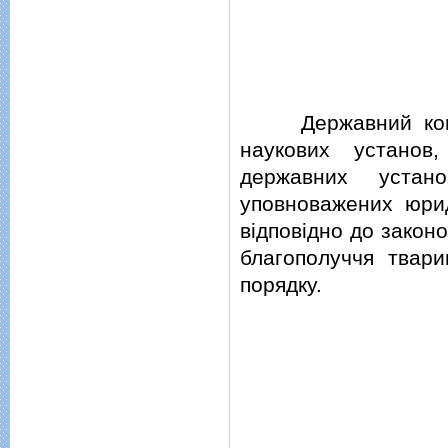
Державний контро
наукових установ,
державних устан
уповноважених юрид
вiдповiдно до закон
благополуччя твар
порядку.