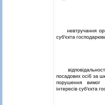
невтручання орган
суб'єкта господарюв
вiдповiдальностi 
посадових осiб за ш
порушення вимог 
iнтересiв суб'єкта г