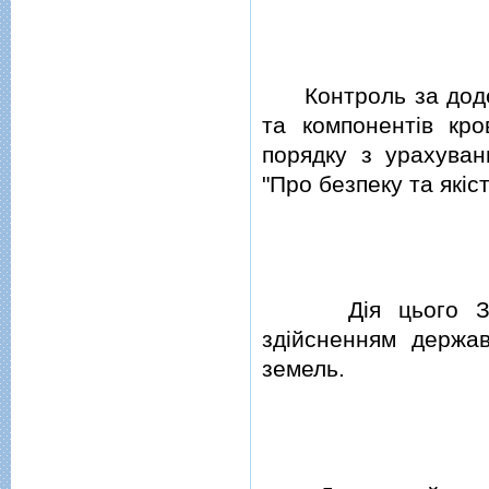
Контроль за додер
та компонентiв кр
порядку з урахува
"Про безпеку та якiст
Дiя цього Закону
здiйсненням держа
земель.