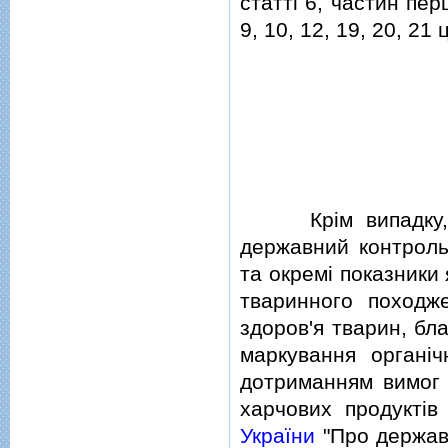
статтi 6, частин пер
9, 10, 12, 19, 20, 21
Крiм випадку, пе
державний контроль
та окремi показники 
тваринного походж
здоров'я тварин, бл
маркування органiч
дотриманням вимог 
харчових продуктiв
України
"Про держав