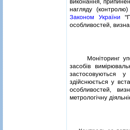
виконання, припинен
нагляду (контролю)
Законом України
"П
особливостей, визна
Монiторинг уповн
засобiв вимiрюваль
застосовуються у 
здiйснюється у вст
особливостей, ви
метрологiчну дiяльнi