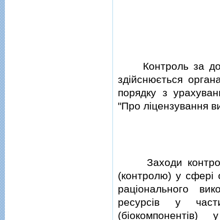
Контроль за додер
здiйснюється орган
порядку з урахува
"Про лiцензування ви
Заходи контролю 
(контролю) у сферi
рацiонального вик
ресурсiв у част
(бiокомпонентiв