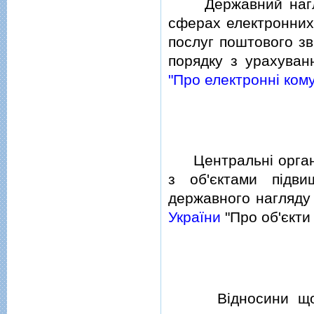
Державний нагляд
сферах електронних 
послуг поштового зв
порядку з урахуван
"Про електроннi кому
Центральнi органи в
з об'єктами пiдви
державного нагляду
України
"Про об'єкти
Вiдносини щодо п