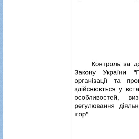
Контроль за доде
Закону України "
органiзацiї та пр
здiйснюється у вст
особливостей, в
регулювання дiяльн
iгор".