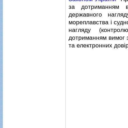
за дотриманням в
державного нагляд
мореплавства i судн
нагляду (контро
дотриманням вимог з
та електронних довiр