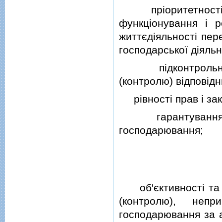
прiоритетностi б
функцiонування i р
життєдiяльностi пер
господарської дiяльн
пiдконтрольностi
(контролю) вiдповiд
рiвностi прав i зако
гарантування пра
господарювання;
об'єктивностi та н
(контролю), непр
господарювання за 