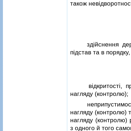
також невiдворотност
здiйснення держа
пiдстав та в порядку
вiдкритостi, проз
нагляду (контролю);
неприпустимостi 
нагляду (контролю) 
нагляду (контролю) 
з одного й того само