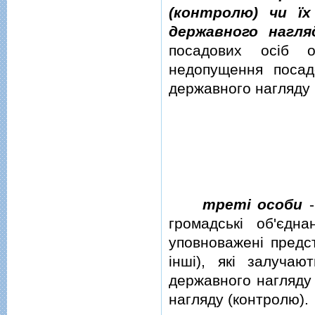
(контролю) чи їх
державного нагля
посадових осiб о
недопущення посад
державного нагляду 
третi особи
-
громадськi об'єдн
уповноваженi предст
iншi), якi залуча
державного нагляду 
нагляду (контролю).