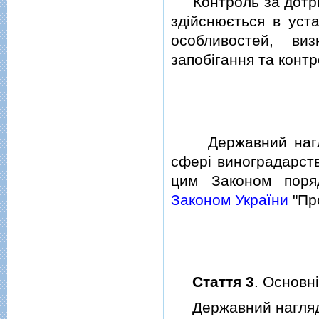
Контроль за дотрим
здiйснюється в уст
особливостей, ви
запобiгання та конт
Державний нагляд
сферi виноградарст
цим Законом поря
Законом України
"Про
Стаття 3
. Основн
Державний нагляд (