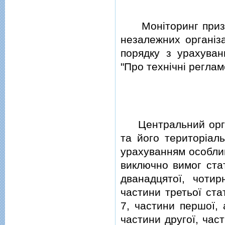
Монiторинг признач
незалежних органiз
порядку з урахува
"Про технiчнi регламе
Центральний орган 
та його територiаль
урахуванням особлив
виключно вимог стат
дванадцятої, чотир
частини третьої ста
7, частини першої, 
частини другої, част