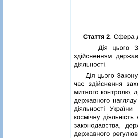
Стаття 2
. Сфера 
Дiя цього Закону
здiйсненням держав
дiяльностi.
Дiя цього Закону н
час здiйснення зах
митного контролю, д
державного нагляду 
дiяльностi України
космiчну дiяльнiсть
законодавства, дер
державного регулюва