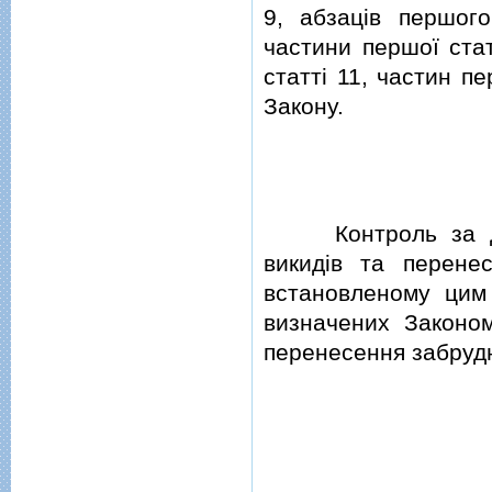
9, абзацiв першого
частини першої стат
статтi 11, частин пе
Закону.
Контроль за доде
викидiв та перенес
встановленому цим
визначених Законом
перенесення забрудн