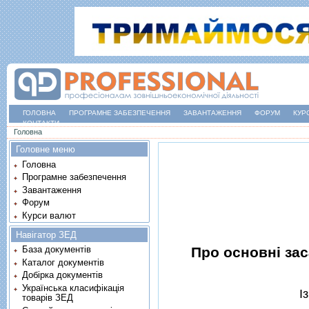
ГОЛОВНА
ПРОГРАМНЕ ЗАБЕЗПЕЧЕННЯ
ЗАВАНТАЖЕННЯ
ФОРУМ
КУР
КОНТАКТИ
Ви є тут
Головна
Головне меню
Головна
Програмне забезпечення
Завантаження
Форум
Курси валют
Навігатор ЗЕД
Про основнi зас
База документів
Каталог документів
Добірка документів
Українська класифікація
I
товарів ЗЕД