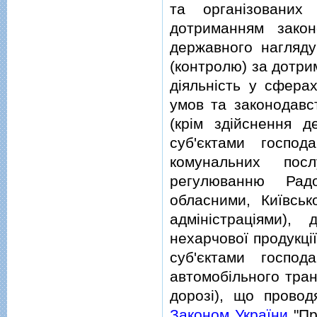
та органiзованих
дотриманням закон
державного нагляду
(контролю) за дотри
дiяльнiсть у сферах
умов та законодавс
(крiм здiйснення 
суб'єктами госпо
комунальних посл
регулюванню Радо
обласними, Київсь
адмiнiстрацiями)
нехарчової продукцi
суб'єктами госпо
автомобiльного тран
дорозi), що провод
Законом України
"Пр