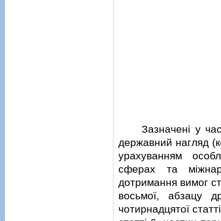
Зазначенi у частин
державний нагляд (к
урахуванням особл
сферах та мiжнар
дотримання вимог ста
восьмої, абзацу д
чотирнадцятої статтi