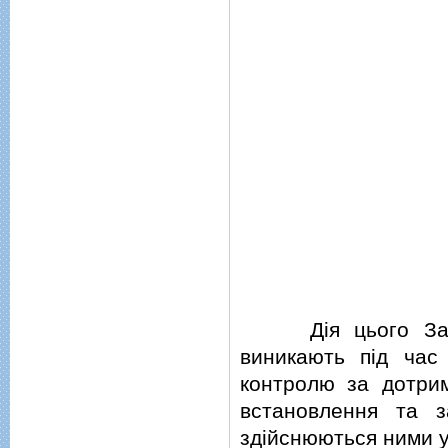
Дiя цього Закон
виникають пiд час
контролю за дотри
встановлення та з
здiйснюються ними у 