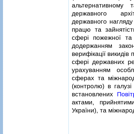
альтернативному т
державного архiт
державного нагляду
працю та зайнятiст
сферi пожежної та
додержанням закон
верифiкацiї викидiв 
сферi державних ре
урахуванням особл
сферах та мiжнаро
(контролю) в галузi
встановлених
Повi
актами, прийнятим
України), та мiжнаро