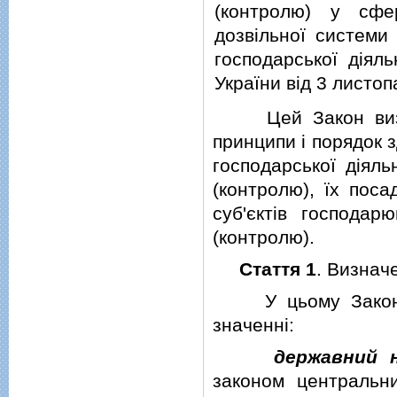
(контролю) у сфер
дозвiльної системи 
господарської дiяль
України вiд 3 листо
Цей Закон визнача
принципи i порядок 
господарської дiяль
(контролю), їх поса
суб'єктiв господар
(контролю).
Стаття 1
. Визнач
У цьому Законi н
значеннi:
державний н
законом центральни