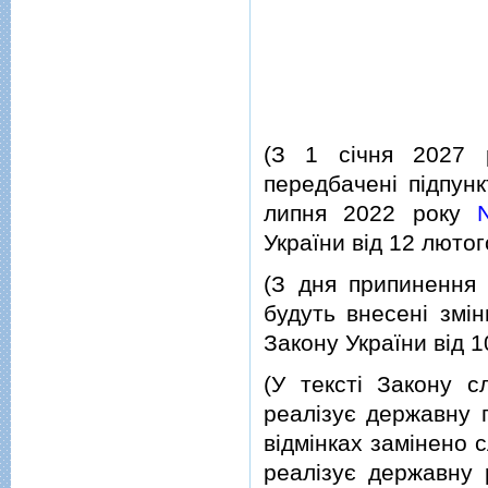
(З 1 сiчня 2027 
передбаченi пiдпунк
липня 2022 року
України вiд 12 люто
(З дня припинення 
будуть внесенi змiн
Закону України вiд 
(У текстi Закону с
реалiзує державну п
вiдмiнках замiнено 
реалiзує державну 