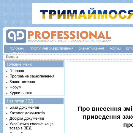
ГОЛОВНА
ПРОГРАМНЕ ЗАБЕЗПЕЧЕННЯ
ЗАВАНТАЖЕННЯ
ФОРУМ
КУР
КОНТАКТИ
Ви є тут
Головна
Головне меню
Головна
Програмне забезпечення
Завантаження
Форум
Курси валют
Навігатор ЗЕД
Про внесення змi
База документів
Каталог документів
приведення зак
Добірка документів
пр
Українська класифікація
товарів ЗЕД