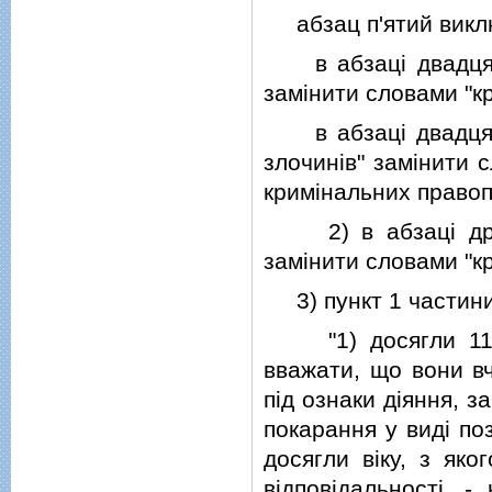
абзац п'ятий викл
в абзацi двадцять
замiнити словами "к
в абзацi двадцять
злочинiв" замiнити 
кримiнальних право
2) в абзацi друго
замiнити словами "к
3) пункт 1 частини ч
"1) досягли 11-рi
вважати, що вони вч
пiд ознаки дiяння, 
покарання у видi поз
досягли вiку, з яко
вiдповiдальностi, 