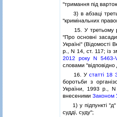
"тримання пiд вартою
3) в абзацi третьо
"кримiнальних право
15. У третьому реч
"Про основнi засад
Українi" (Вiдомостi В
р., N 14, ст. 117; i
2012 року N 5463-
словами "вiдповiдно
16. У
статтi 18 
боротьби з органiз
України, 1993 р., N
внесеними
Законом У
1) у пiдпунктi "д" 
суддi, суду";