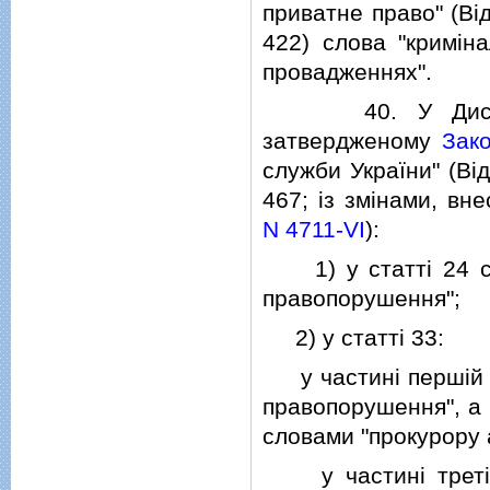
приватне право" (Вiд
422) слова "кримiн
провадженнях".
40. У Дисциплiн
затвердженому
Зак
служби України" (Вiд
467; iз змiнами, в
N 4711-VI
):
1) у статтi 24 сло
правопорушення";
2) у статтi 33:
у частинi першiй с
правопорушення", а 
словами "прокурору 
у частинi третiй 