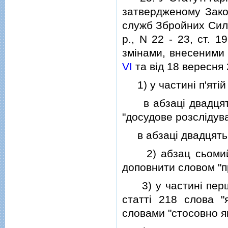
затвердженому Закон
служб Збройних Сил 
р., N 22 - 23, ст. 19
змiнами, внесеними 
VI
та вiд 18 вересня 
1) у частинi п'ятiй 
в абзацi двадцятом
"досудове розслiдув
в абзацi двадцять т
2) абзац сьомий ча
доповнити словом "п
3) у частинi першi
статтi 218 слова "
словами "стосовно я