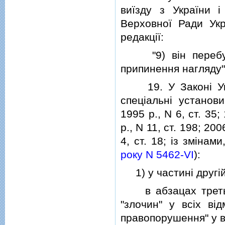
виїзду з України i
Верховної Ради Укр
редакцiї:
"9) вiн перебуває
припинення нагляду"
19. У Законi Укра
спецiальнi установи
1995 р., N 6, ст. 35;
р., N 11, ст. 198; 200
4, ст. 18; iз змiна
року N 5462-VI
):
1) у частинi другiй 
в абзацах третьом
"злочин" у всiх вi
правопорушення" у вi