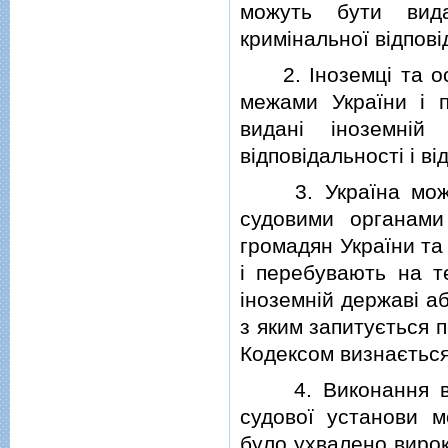
можуть бути вида
кримiнальної вiдповi
2. Iноземцi та осо
межами України i п
виданi iноземнiй
вiдповiдальностi i вi
3. Україна може 
судовими органами
громадян України та
i перебувають на те
iноземнiй державi аб
з яким запитується 
Кодексом визнаєтьс
4. Виконання в Ук
судової установи м
було ухвалено вирок