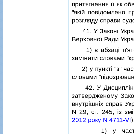
притягнення її як о
"якiй повiдомлено п
розгляду справи суд
41. У Законi Україн
Верховної Ради Україн
1) в абзацi п'ятом
замiнити словами "к
2) у пунктi "з" час
словами "пiдозрюван
42. У Дисциплiнарн
затвердженому Зако
внутрiшнiх справ Укр
N 29, ст. 245; iз з
2012 року N 4711-VI
)
1) у частинi че