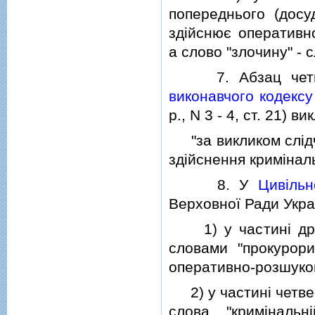
попереднього (досу
здiйснює оперативно
а слово "злочину" -
7. Абзац четвер
виконавчого кодексу
р., N 3 - 4, ст. 21) в
"за викликом слiдчо
здiйснення кримiнал
8. У
Цивiльн
Верховної Ради Україн
1) у частинi другi
словами "прокурори,
оперативно-розшуков
2) у частинi четверт
слова "кримiнальн