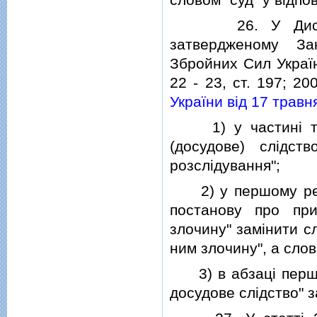
26. У Дисциплi
затвердженому За
Збройних Сил Україн
22 - 23, ст. 197; 20
України вiд 17 травн
1) у частинi трет
(досудове) слiдст
розслiдування";
2) у першому рече
постанову про при
злочину" замiнити с
ним злочину", а сло
3) в абзацi першому
досудове слiдство" 