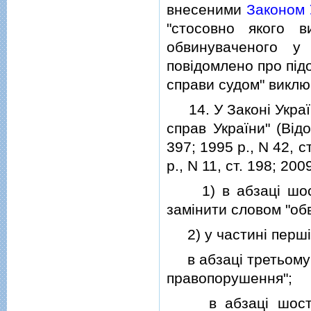
внесеними
Законом 
"стосовно якого 
обвинуваченого у
повiдомлено про пiдо
справи судом" виклю
14. У Законi Україн
справ України" (Вiд
397; 1995 р., N 42, ст
р., N 11, ст. 198; 2009
1) в абзацi шосто
замiнити словом "об
2) у частинi першiй
в абзацi третьому с
правопорушення";
в абзацi шостому