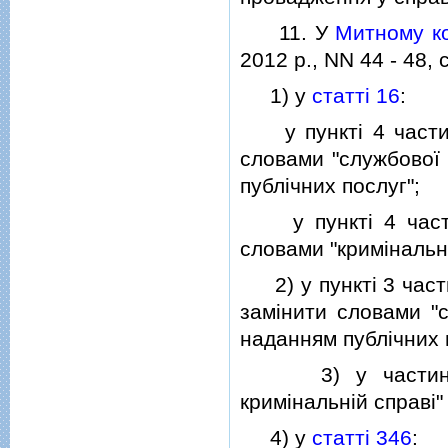
11. У
Митному ко
2012 р., NN 44 - 48, с
1) у
статтi 16
:
у пунктi 4 частини
словами "службової 
публiчних послуг";
у пунктi 4 частини
словами "кримiнальн
2) у пунктi 3 час
замiнити словами "с
наданням публiчних 
3) у частинi 
кримiнальнiй справi
4) у
статтi 346
: