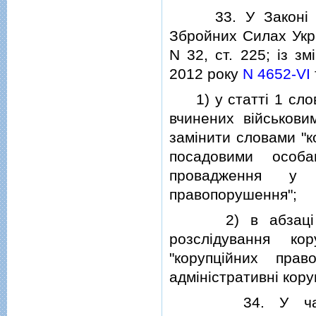
33. У Законi Укр
Збройних Силах Укра
N 32, ст. 225; iз з
2012 року
N 4652-VI
1) у статтi 1 слов
вчинених вiйськов
замiнити словами "к
посадовими особ
провадження у с
правопорушення";
2) в абзацi шос
розслiдування ко
"корупцiйних пра
адмiнiстративнi кор
34. У частин