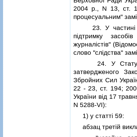
Верховної Ради Украї
2004 р., N 13, ст. 
процесуальним" замi
23. У частинi п'я
пiдтримку засобi
журналiстiв" (Вiдомо
слово "слiдства" зам
24. У Статутi в
затвердженого Зак
Збройних Сил Україн
22 - 23, ст. 194; 20
України вiд 17 трав
N 5288-VI):
1) у статтi 59:
абзац третiй виклас