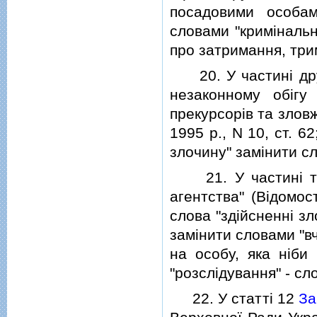
посадовими особа
словами "кримiналь
про затримання, три
20. У частинi др
незаконному обiгу
прекурсорiв та злов
1995 р., N 10, ст. 6
злочину" замiнити с
21. У частинi трет
агентства" (Вiдомос
слова "здiйсненнi зл
замiнити словами "в
на особу, яка нiби
"розслiдування" - сл
22. У статтi 12
За