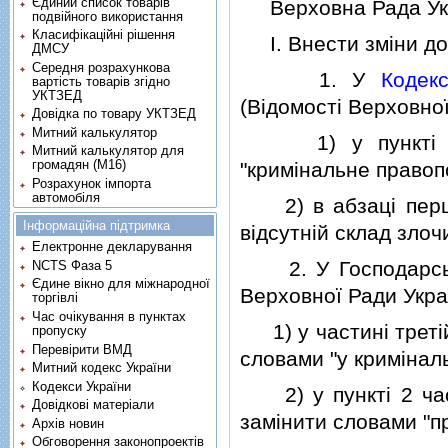
Єдиний список товарів
Верховна Рада Укр
подвійного використання
Класифікаційні рішення
I. Внести змiни до 
ДМСУ
Середня розрахункова
1. У
Кодек
вартість товарів згідно
УКТЗЕД
(Вiдомостi Верховної
Довідка по товару УКТЗЕД
Митний калькулятор
1) у пунктi
Митний калькулятор для
громадян (М16)
"кримiнальне правоп
Розрахунок імпорта
автомобіля
2) в абзацi пе
Інформаційна підтримка
вiдсутнiй склад злоч
Електронне декларування
2. У Господарсько
NCTS Фаза 5
Єдине вікно для міжнародної
Верховної Ради Україн
торгівлі
Час очікування в пунктах
1) у частинi третiй
пропуску
Перевірити ВМД
словами "у кримiнал
Митний кодекс України
Кодекси України
2) у пунктi 2 части
Довідкові матеріали
замiнити словами "п
Архів новин
Обговорення законопроектів