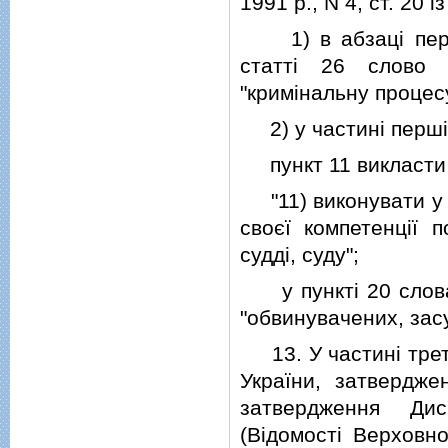
1991 р., N 4, ст. 20 
1) в абзацi першо
статтi 26 слово "
"кримiнальну процес
2) у частинi першiй
пункт 11 викласти в
"11) виконувати у 
своєї компетенцiї п
суддi, суду";
у пунктi 20 слова 
"обвинувачених, зас
13. У частинi третi
України, затвердж
затвердження Дис
(Вiдомостi Верховно