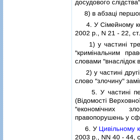
досудового слiдства
8) в абзацi перш
4. У Сiмейному коде
2002 р., N 21 - 22, ст
1) у частинi третi
"кримiнальним пра
словами "внаслiдок 
2) у частинi другiй
слово "злочину" зам
5. У частинi п
(Вiдомостi Верховної
"економiчних зл
правопорушень у сфе
6. У
Цивiльному к
2003 р., NN 40 - 44, с