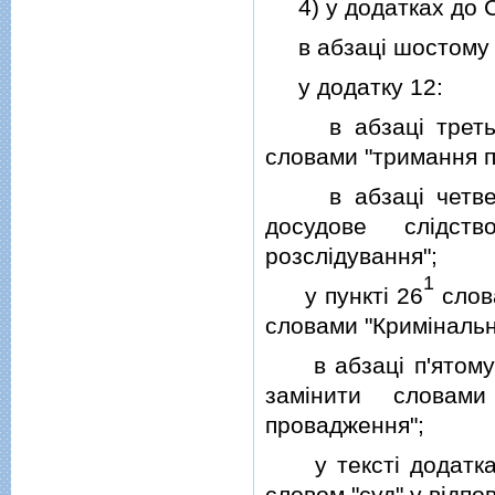
4) у додатках до С
в абзацi шостому пу
у додатку 12:
в абзацi третьому
словами "тримання п
в абзацi четверто
досудове слiдст
розслiдування";
1
у пунктi 26
слова
словами "Кримiнальн
в абзацi п'ятому п
замiнити словами
провадження";
у текстi додатка сл
словом "суд" у вiдпов