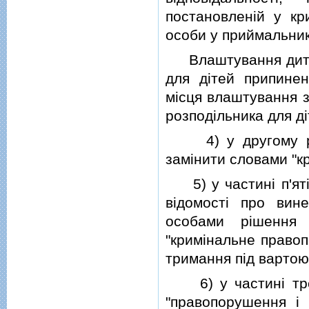
постановленiй у кр
особи у приймальник
Влаштування дитини
для дiтей припине
мiсця влаштування 
розподiльника для дi
4) у другому рече
замiнити словами "к
5) у частинi п'ятiй
вiдомостi про вин
особами рiшення 
"кримiнальне правоп
тримання пiд вартою
6) у частинi трет
"правопорушення i