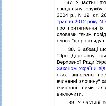
37. У частинi п'ят
спецiальну службу 
2004 р., N 19, ст. 
травня 2012 року N 
про притягнення їх
словами "яким повiд
слова "до розгляду 
38. В абзацi шост
"Про Державну крим
Верховної Ради Украї
Законом України вiд
яких винесено по
вчиненнi злочину" з
вчиненнi ними зл
виключити.
39. У частинi пе