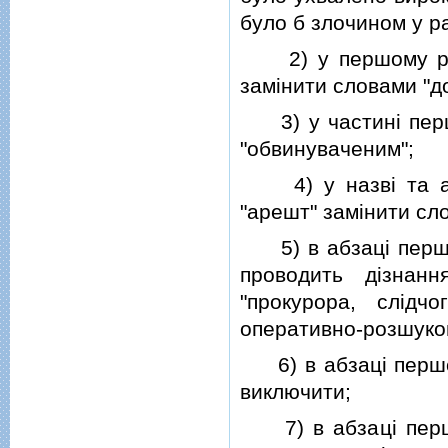
було б злочином у ра
2) у першому реч
замiнити словами "до
3) у частинi пер
"обвинуваченим";
4) у назвi та аб
"арешт" замiнити сл
5) в абзацi перш
проводить дiзнан
"прокурора, слiдч
оперативно-розшуков
6) в абзацi перш
виключити;
7) в абзацi перш