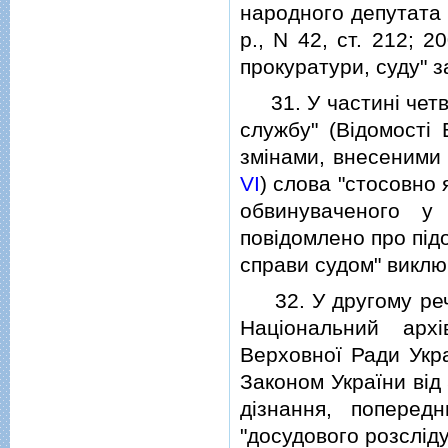
народного депутата 
р., N 42, ст. 212; 2
прокуратури, суду" 
31. У частинi четве
службу" (Вiдомостi 
змiнами, внесеним
VI
) слова "стосовно
обвинуваченого у
повiдомлено про пiдо
справи судом" виклю
32. У другому речен
Нацiональний арх
Верховної Ради Укра
Законом України вiд
дiзнання, попередн
"досудового розслiд