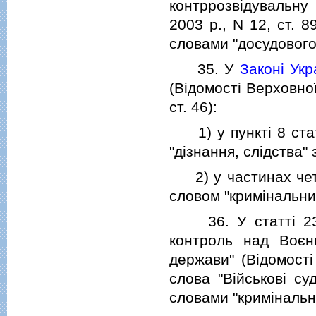
контррозвiдувальну 
2003 р., N 12, ст. 8
словами "досудового
35. У
Законi Укр
(Вiдомостi Верховної 
ст. 46):
1) у пунктi 8 статт
"дiзнання, слiдства"
2) у частинах четве
словом "кримiнальни
36. У статтi 
контроль над Воєн
держави" (Вiдомостi
слова "Вiйськовi су
словами "кримiналь