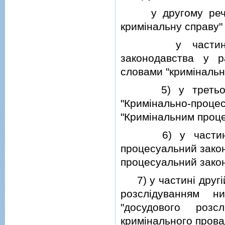
у другому реченн
кримiнальну справу"
у частинi деся
законодавства у р
словами "кримiнальн
5) у третьому 
"Кримiнально-проц
"Кримiнальним проце
6) у частинi 
процесуальний закон
процесуальний закон"
7) у частинi друг
розслiдуванням н
"досудового розс
кримiнального прова