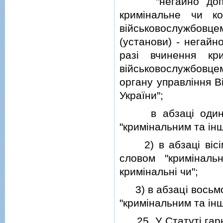
"негайно доповiд
кримiнальне чи ко
вiйськовослужбовце
(установи) - негайн
разi вчинення кр
вiйськовослужбовцем
органу управлiння В
України";
в абзацi одинадц
"кримiнальним та i
2) в абзацi вiсiмн
словом "кримiналь
кримiнальнi чи";
3) в абзацi восьмом
"кримiнальним та i
25. У Статутi гарнi