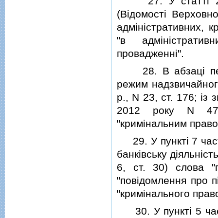
27. У статтi 21 
(Вiдомостi Верховно
адмiнiстративних, к
"в адмiнiстратив
провадженнi".
28. В абзацi перш
режим надзвичайного
р., N 23, ст. 176; i
2012 року N 476
"кримiнальним прав
29. У пунктi 7 ча
банкiвську дiяльнiсть
6, ст. 30) слова "
"повiдомлення про п
"кримiнального прав
30. У пунктi 5 час