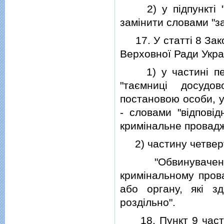
2) у пiдпунктi "б"
замiнити словами "з
17. У статтi 8 Зако
Верховної Ради Україн
1) у частинi перш
"таємницi досудо
постановою особи, у
- словами "вiдповi
кримiнальне провадж
2) частину четверту
"Обвинувачених 
кримiнальному прова
або органу, якi з
роздiльно".
18. Пункт 9 части