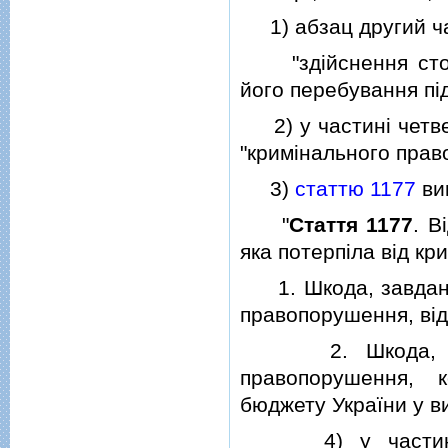
1) абзац другий ч
"здiйснення стосо
його перебування пi
2) у частинi четв
"кримiнального прав
3)
статтю 1177
вик
"
Стаття 1177
. В
яка потерпiла вiд к
1. Шкода, завдана ф
правопорушення, вiд
2. Шкода, завда
правопорушення, 
бюджету України у в
4) у частинi