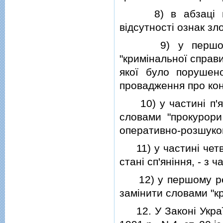
8) в абзацi пе
вiдсутностi ознак зл
9) у першому 
"кримiнальної справ
якої було порушен
провадження про кон
10) у частинi п'я
словами "прокурори,
оперативно-розшуков
11) у частинi чет
станi сп'янiння, - з 
12) у першому ре
замiнити словами "к
12. У Законi Україн