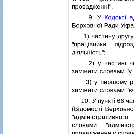
провадженнi".
9. У
Кодексi а
Верховної Ради Україн
1) частину друг
"працiвники пiдро
дiяльнiсть";
2) у частинi че
замiнити словами "у
3) у першому реч
замiнити словами "в
10. У пунктi 66 час
(Вiдомостi Верховної
"адмiнiстративног
словами "адмiнiс
провадження у справ