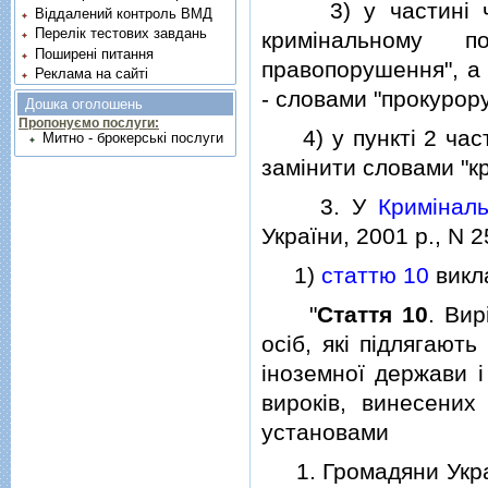
3) у частинi четв
Віддалений контроль ВМД
Перелік тестових завдань
кримiнальному п
Поширені питання
правопорушення", а 
Реклама на сайті
- словами "прокурор
Дошка оголошень
Пропонуємо послуги:
4) у пунктi 2 части
Митно - брокерські послуги
замiнити словами "к
3. У
Кримiналь
України, 2001 р., N 25
1)
статтю 10
викла
"
Стаття 10
. Вир
осiб, якi пiдлягают
iноземної держави i
вирокiв, винесени
установами
1. Громадяни Україн