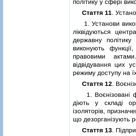
полiтику у сферi ви
Стаття 11
. Устан
1. Установи викона
лiквiдуються центр
державну полiтику
виконують функцiї
правовими актами
вiдвiдування цих ус
режиму доступу на ї
Стаття 12
. Воєнi
1. Воєнiзованi фор
дiють у складi ор
iзоляторiв, призначе
що дезорганiзують р
Стаття 13
. Пiдпр