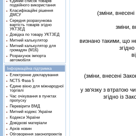
Єдиний список товарів
подвійного використання
Класифікаційні рішення
(змiни, внесенi
ДМСУ
Середня розрахункова
вартість товарів згідно
змiни, 
УКТЗЕД
Довідка по товару УКТЗЕД
Митний калькулятор
визнано такими, що не
Митний калькулятор для
згiдно
громадян (М16)
в
Розрахунок імпорта
автомобіля
Інформаційна підтримка
Електронне декларування
(змiни, внесенi Зак
NCTS Фаза 5
Єдине вікно для міжнародної
у зв'язку з втратою ч
торгівлі
Час очікування в пунктах
згiдно iз За
пропуску
Перевірити ВМД
Митний кодекс України
Кодекси України
Довідкові матеріали
Архів новин
Обговорення законопроектів