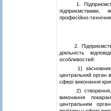
1. Пiдприємства 
пiдприємствами, 
професiйно-технiчне
2. Пiдприємства 
дiяльнiсть вiдпо
особливостей:
1) засновником п
центральний орган в
сферi виконання кри
2) створення, рео
виконання покара
центральним орга
полiтику у сферi ви