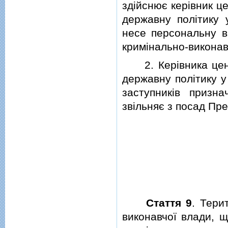
здiйснює керiвник ц
державну полiтику 
несе персональну в
кримiнально-виконав
2. Керiвника центр
державну полiтику у
заступникiв призн
звiльняє з посад Пре
Стаття 9
. Тери
виконавчої влади, щ