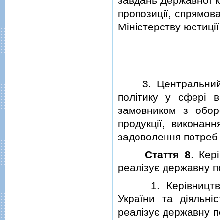
завдань Державної к
пропозицiї, спрямова
Мiнiстерству юстицiї
3. Центральний ор
полiтику у сферi 
замовником з обор
продукцiї, виконан
задоволення потреб 
Стаття 8
. Кер
реалiзує державну п
1. Керiвництво Д
України та дiяльнi
реалiзує державну п