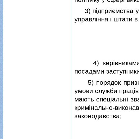
3) пiдприємства ус
управлiння i штати 
4) керiвниками п
посадами заступники
5) порядок признач
умови служби працiв
мають спецiальнi зв
кримiнально-виконав
законодавства;