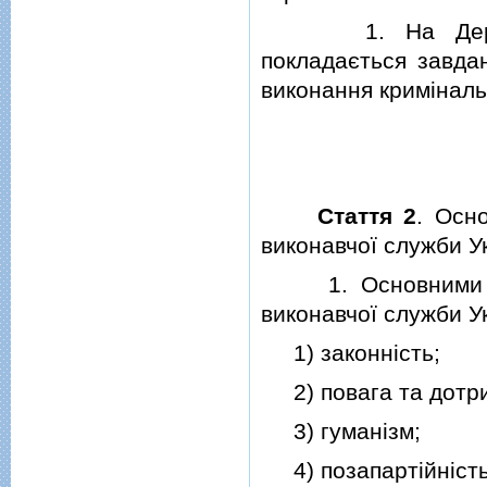
1. На Державну
покладається завда
виконання кримiналь
Стаття 2
. Осн
виконавчої служби У
1. Основними при
виконавчої служби Ук
1) законнiсть;
2) повага та дотри
3) гуманiзм;
4) позапартiйнiсть