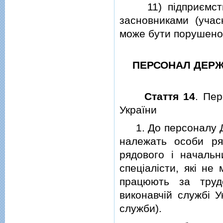
11) пiдприємства
засновниками (учас
може бути порушено 
ПЕРСОНАЛ ДЕРЖ
Стаття 14
. Пе
України
1. До персоналу Де
належать особи ря
рядового i начальн
спецiалiсти, якi не
працюють за труд
виконавчiй службi У
служби).