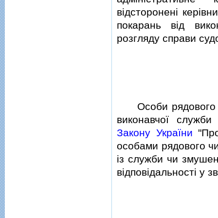
вiдстороненi керiвн
покарань вiд вик
розгляду справи суд
Особи рядового i 
виконавчої служби
Закону України
"Про
особами рядового чи
iз служби чи змушен
вiдповiдальностi у з