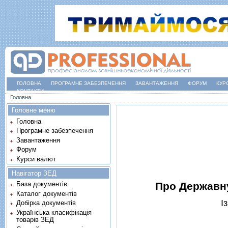
ГОЛОВНА
ПРОГРАМНЕ ЗАБЕЗПЕЧЕННЯ
ЗАВАНТАЖЕННЯ
ФОРУМ
КУР
КОНТАКТИ
Ви є тут
Головна
Головне меню
Головна
Програмне забезпечення
Завантаження
Форум
Курси валют
Навігатор ЗЕД
Про Державну
База документів
Каталог документів
I
Добірка документів
Українська класифікація
товарів ЗЕД