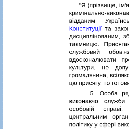
"Я (прiзвище, iм'я,
кримiнально-викона
вiдданим Українс
Конституцiї
та закон
дисциплiнованим, з
таємницю. Присяга
службовий обов'я
вдосконалювати пр
культури, не доп
громадянина, всiляк
цю присягу, то готов
5. Особа рядовог
виконавчої служби 
особовiй справi.
центральним орга
полiтику у сферi ви