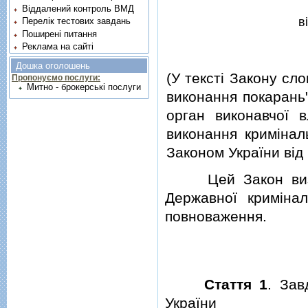
Віддалений контроль ВМД
в
Перелік тестових завдань
Поширені питання
Реклама на сайті
Дошка оголошень
(У текстi Закону сл
Пропонуємо послуги:
Митно - брокерські послуги
виконання покарань"
орган виконавчої 
виконання кримiналь
Законом України вiд
Цей Закон визнача
Державної кримiнал
повноваження.
Стаття 1
. Зав
України