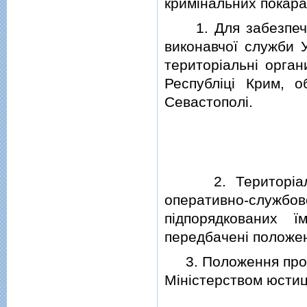
кримiнальних покар
1. Для забезпечен
виконавчої служби У
територiальнi орган
Республiцi Крим, об
Севастополi.
2. Територiальнi
оперативно-служб
пiдпорядкованих 
передбаченi положен
3. Положення про т
Мiнiстерством юстицi