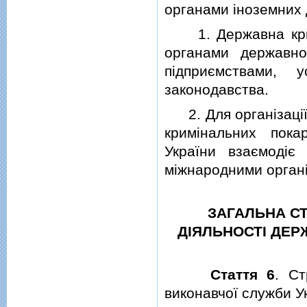
органами iноземних 
1. Державна кримi
органами державно
пiдприємствами, 
законодавства.
2. Для органiзацiї 
кримiнальних пока
України взаємодiє
мiжнародними органi
ЗАГАЛЬНА СТ
ДIЯЛЬНОСТI ДЕР
Стаття 6
. Ст
виконавчої служби У