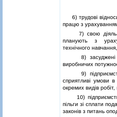
6) трудовi вiдноси
працю з урахуванням
7) свою дiяльнiс
планують з ураху
технiчного навчання
8) засудженi зал
виробничих потужнос
9) пiдприємствам
сприятливi умови в 
окремих видiв робiт,
10) пiдприємства
пiльги зi сплати пода
законiв з питань опо