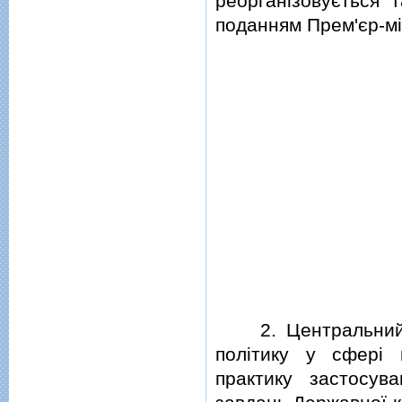
реорганiзовується т
поданням Прем'єр-мi
2. Центральний ор
полiтику у сферi 
практику застосув