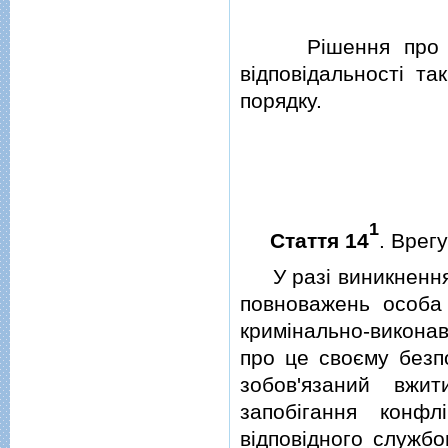
Рiшення про звiл
вiдповiдальностi т
порядку.
1
Стаття 14
. Врег
У разi виникнення к
повноважень особа
кримiнально-виконав
про це своєму безпо
зобов'язаний вжи
запобiгання конфл
вiдповiдного службо