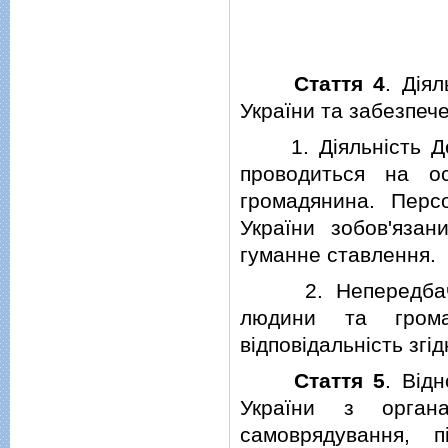
Стаття 4
. Дiя
України та забезпеч
1. Дiяльнiсть Дер
проводиться на о
громадянина. Перс
України зобов'язан
гуманне ставлення.
2. Непередбачене
людини та гром
вiдповiдальнiсть згiд
Стаття 5
. Вiд
України з орган
самоврядування, п