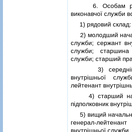
6. Особам рядово
виконавчої служби в
1) рядовий склад: 
2) молодший начал
служби; сержант вн
служби; старшина
служби; старший пр
3) середнiй на
внутрiшньої служ
лейтенант внутрiшнь
4) старший начал
пiдполковник внутрi
5) вищий начальниц
генерал-лейтенан
внутрiшньої служби.