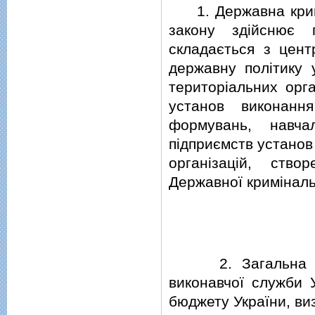
1. Державна кримiн
закону здiйснює 
складається з цент
державну полiтику 
територiальних орга
установ виконання
формувань, навча
пiдприємств установ
органiзацiй, ств
Державної кримiналь
2. Загальна чисе
виконавчої служби 
бюджету України, виз