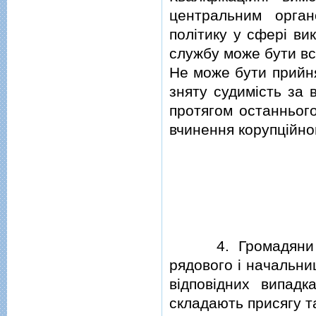
центральним орга
полiтику у сферi ви
службу може бути вс
Не може бути прийня
зняту судимiсть за 
протягом останнього
вчинення корупцiйн
4. Громадяни Укр
рядового i начальни
вiдповiдних випад
складають присягу та