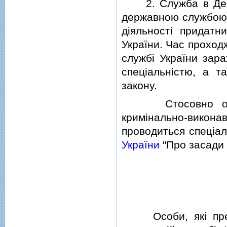
2. Служба в Держа
державною службою о
дiяльностi придатн
України. Час проход
службi України зара
спецiальнiстю, а т
закону.
Стосовно осiб, 
кримiнально-викон
проводиться спецiа
України
"Про засади з
Особи, якi прете