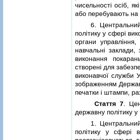
чисельностi осiб, я
або перебувають на о
6. Центральний ор
полiтику у сферi ви
органи управлiння, 
навчальнi заклади, 
виконання покарань
створенi для забезп
виконавчої служби У
зображенням Державн
печатки i штампи, ра
Стаття 7
. Це
державну полiтику у
1. Центральний ор
полiтику у сферi в