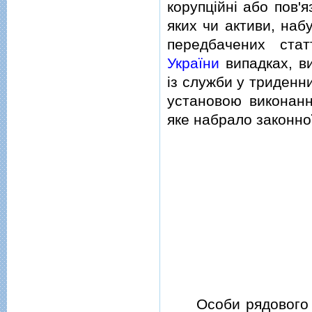
корупцiйнi або пов'
яких чи активи, наб
передбачених ст
України
випадках, в
iз служби у триденн
установою виконання
яке набрало законно
Особи рядового i 