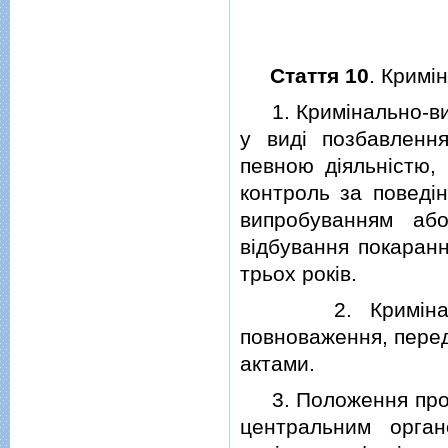
Стаття 10
. Кримi
1. Кримiнально-вико
у видi позбавленн
певною дiяльнiстю, 
контроль за поведiн
випробуванням або
вiдбування покарання
трьох рокiв.
2. Кримiнально-
повноваження, пере
актами.
3. Положення про к
центральним орга