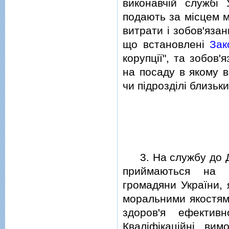
виконавчiй службi 
подають за мiсцем м
витрати i зобов'яза
що встановленi
Зак
корупцiї", та зобов'
на посаду в якому 
чи пiдроздiлi близьки
3. На службу до Де
приймаються на ко
громадяни України, 
моральними якостями
здоров'я ефективн
Квалiфiкацiйнi ви