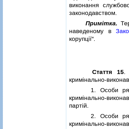
виконання службов
законодавством.
Примiтка.
Тер
наведеному в
Зако
корупцiї".
Стаття 15
.
кримiнально-виконав
1. Особи рядовог
кримiнально-викона
партiй.
2. Особи рядовог
кримiнально-викон