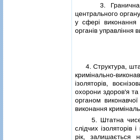
3. Гранична чис
центрального органу
у сферi виконання 
органiв управлiння в
4. Структура, штати
кримiнально-виконавч
iзоляторiв, воєнiзо
охорони здоров'я т
органом виконавчої
виконання кримiналь
5. Штатна чисельн
слiдчих iзоляторiв i
рiк, залишається 