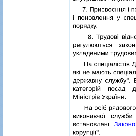
7. Присвоєння i по
i поновлення у спе
порядку.
8. Трудовi вiдноси
регулюються зако
укладеними трудовим
На спецiалiстiв Де
якi не мають спецiа
державну службу". В
категорiй посад 
Мiнiстрiв України.
На осiб рядового i
виконавчої служб
встановленi
Законо
корупцiї".