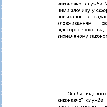
виконавчої служби У
ними злочину у сфер
пов'язаної з нада
зловживанням с
вiдстороненню вiд
визначеному законо
Особи рядового i 
виконавчої служби 
адмiнiстративне