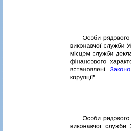
Особи рядового i 
виконавчої служби У
мiсцем служби декла
фiнансового характ
встановленi
Законо
корупцiї".
Особи рядового i 
виконавчої служби У