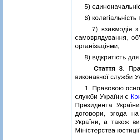
5) єдиноначальнiс
6) колегiальнiсть п
7) взаємодiя з ор
самоврядування, об'
органiзацiями;
8) вiдкритiсть для 
Стаття 3
. Пр
виконавчої служби У
1. Правовою осново
служби України є
Ко
Президента України 
договори, згода н
України, а також ви
Мiнiстерства юстицiї