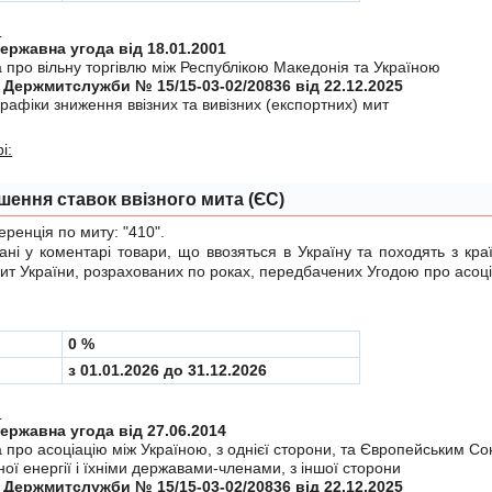
:
Міждержавна угода від 18.01.2001
 про вiльну торгiвлю мiж Республiкою Македонiя та Україною
 Держмитслужби № 15/15-03-02/20836 від 22.12.2025
рафiки зниження ввiзних та вивiзних (експортних) мит
і:
шення ставок ввізного мита (ЄС)
енція по миту:
"410"
.
у коментарі товари, що ввозяться в Україну та походять з краї
мит України, розрахованих по роках, передбачених
Угодою
про асоці
0 %
з 01.01.2026 до 31.12.2026
:
Міждержавна угода від 27.06.2014
а про асоцiацiю мiж Україною, з однiєї сторони, та Європейським С
ої енергiї i їхнiми державами-членами, з iншої сторони
 Держмитслужби № 15/15-03-02/20836 від 22.12.2025