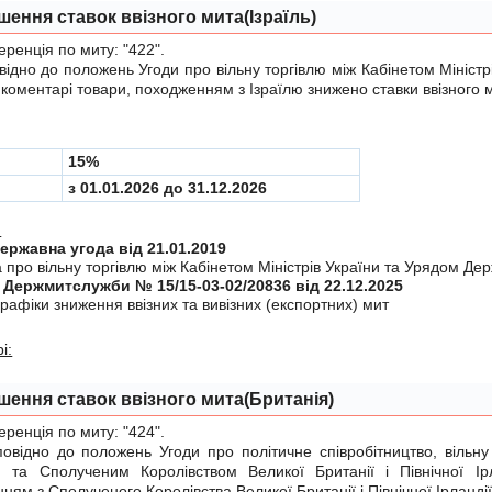
шення ставок ввізного мита(Ізраїль)
енція по миту:
"422"
.
дно до положень
Угоди
про вiльну торгiвлю мiж Кабінетом Міністр
у коментарі товари, походженням з Ізраїлю знижено ставки ввізного 
15%
з 01.01.2026 до 31.12.2026
:
Міждержавна угода від 21.01.2019
 про вiльну торгiвлю мiж Кабiнетом Мiнiстрiв України та Урядом Дер
 Держмитслужби № 15/15-03-02/20836 від 22.12.2025
рафiки зниження ввiзних та вивiзних (експортних) мит
і:
шення ставок ввізного мита(Британія)
енція по миту:
"424"
.
ідно до положень
Угоди
про політичне співробітництво, вільну
ю та Сполученим Королівством Великої Британії і Північної Ір
ням з Сполученого Королівства Великої Британії і Північної Ірландії