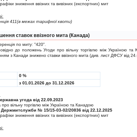
рафiки зниження ввiзних та вивiзних (експортних) мит
і:
нція 411(в межах тарифної квоти)
шення ставок ввізного мита (Канада)
енція по миту:
"420"
.
ідно до положень
Угоди
про вiльну торгiвлю мiж Україною та 
ням з Канади знижено ставки ввізного мита (див.
лист ДФСУ від 24
0 %
з 01.01.2026 до 31.12.2026
:
Міждержавна угода від 22.09.2023
а про вiльну торгiвлю мiж Україною та Канадою
 Держмитслужби № 15/15-03-02/20836 від 22.12.2025
рафiки зниження ввiзних та вивiзних (експортних) мит
і: