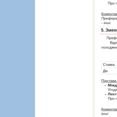
Про г
Коментар
Префере
- інші
5. Змен
Префер
Відпов
походжен
Cтавка
Діє
Підстава
Угод
Лист
Про г
Коментар
інші