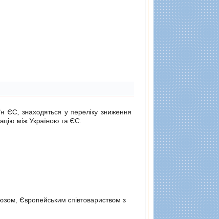
н ЄС, знаходяться у переліку зниження
ацію між Україною та ЄС.
оюзом, Європейським спiвтовариством з