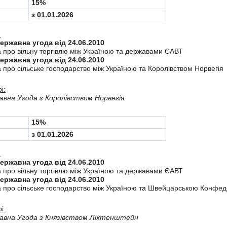
15%
з 01.01.2026
:
Міждержавна угода від 24.06.2010
а про вiльну торгiвлю мiж Україною та державами ЄАВТ
Міждержавна угода від 24.06.2010
 про сiльське господарство мiж Україною та Королiвством Норвегiя
і:
вна Угода з Королiвством Норвегія
15%
з 01.01.2026
:
Міждержавна угода від 24.06.2010
а про вiльну торгiвлю мiж Україною та державами ЄАВТ
Міждержавна угода від 24.06.2010
а про сiльське господарство мiж Україною та Швейцарською Конфе
і:
авна Угода з Князiвством Лiхтенштейн