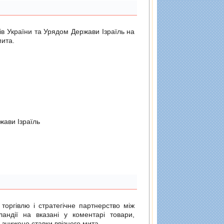
ів України та Урядом Держави Ізраїль на
мита.
жави Iзраїль
 торгівлю і стратегічне партнерство між
ландії на вказані у коментарі товари,
 знижено ставки ввізного мита.