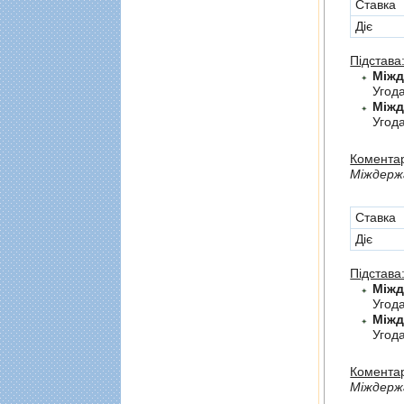
Cтавка
Діє
Підстава
Угод
Угода
Коментар
Мiждержа
Cтавка
Діє
Підстава
Угод
Угод
Коментар
Мiждерж