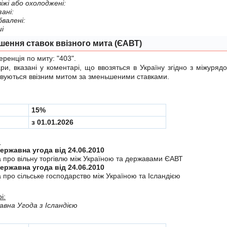
свiжi або охолодженi:
занi:
обваленi:
шi
шення ставок ввізного мита (ЄАВТ)
енція по миту:
"403"
.
 вказані у коментарі, що ввозяться в Україну згiдно з мiжуря
вуються ввізним митом за зменьшеними ставками.
15%
з 01.01.2026
:
Міждержавна угода від 24.06.2010
а про вiльну торгiвлю мiж Україною та державами ЄАВТ
Міждержавна угода від 24.06.2010
 про сiльське господарство мiж Україною та Iсландiєю
і:
вна Угода з Ісландією