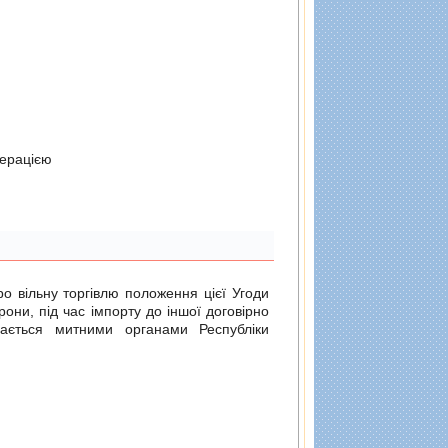
дерацiєю
о вільну торгівлю
положення цієї Угоди
рони, під час імпорту до іншої договірно
ається митними органами Республіки