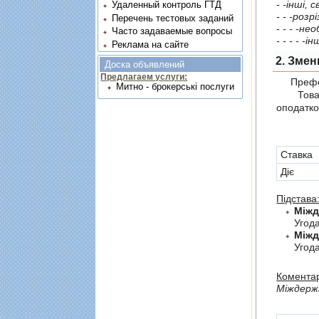
- -iншi, 
Удаленный контроль ГТД
- - -розрi
Перечень тестовых заданий
- - - -не
Часто задаваемые вопросы
- - - - -iн
Реклама на сайте
2. Змен
Доска объявлений
Предлагаем услуги:
Префер
Митно - брокерські послуги
Товари,
оподатко
Cтавка
Діє
Підстава
Угод
Угода
Коментар
Мiждержа