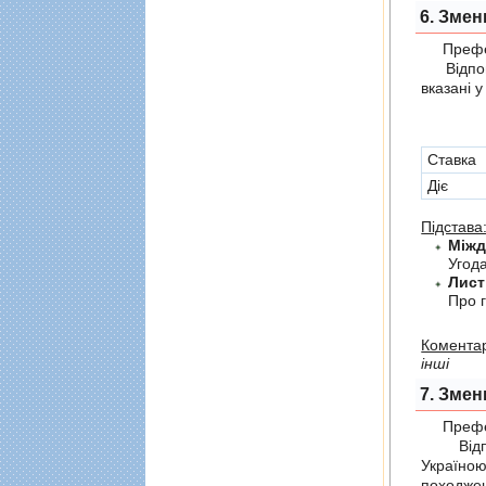
6. Змен
Префер
Відпові
вказані 
Cтавка
Діє
Підстава
Угода
Лист
Про г
Коментар
інші
7. Змен
Префер
Відпов
Україно
походжен