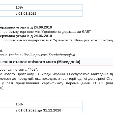
15%
з 01.01.2026
:
Міждержавна угода від 24.06.2010
а про вiльну торгiвлю мiж Україною та державами ЄАВТ
Міждержавна угода від 24.06.2010
а про сiльське господарство мiж Україною та Швейцарською Конфе
і:
авна Угода з Швейцарською Конфедерацiєю
шення ставок ввізного мита (Македонія)
енція по миту:
"402"
.
нового Протоколу "B"
Угоди України з Республікою Македонія пр
уються до продукції, яка походить з території однієї договірної Сто
 у разі предствлення сертификату перемещення EUR.1 (вид
я).
15%
з 01.01.2026 до 31.12.2026