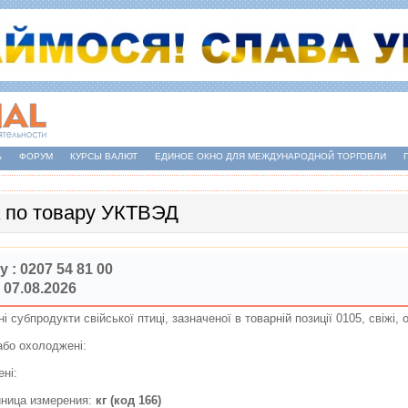
А
ФОРУМ
КУРСЫ ВАЛЮТ
ЕДИНОЕ ОКНО ДЛЯ МЕЖДУНАРОДНОЙ ТОРГОВЛИ
 по товару УКТВЭД
у :
0207 54 81 00
 07.08.2026
внi субпродукти свiйської птицi, зазначеної в товарнiй позицiї 0105, свiжi
i або охолодженi:
:
ленi:
иница измерения:
кг (код 166)