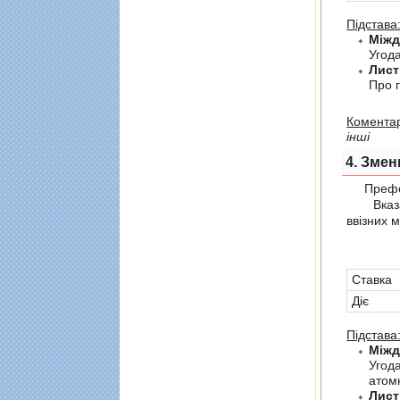
Підстава
Угода
Лист
Про г
Коментар
інші
4. Змен
Префер
Вказані 
ввізних 
Cтавка
Діє
Підстава
Угод
атомн
Лист