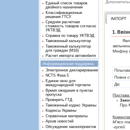
Дополнитель
Единый список товаров
двойного назначения
Классификационные
решения ГТСУ
ІМПОРТ
Средняя расчетная
стоимость товаров согласно
УКТВЭД
1. Ввіз
Справка по товару УКТВЭД
Являє с
Таможенный калькулятор
звiльнен
Таможенный калькулятор
для граждан (M16)
Мінфіну 
Расчет импорта автомобиля
Информационная поддержка
Пільгов
Электронное декларирование
NCTS Фаза 5
Повна с
Единое окно для
Діє
международной торговли
Время ожидания в пунктах
пропуска
Підстава
Проверить ГТД
Зако
Про 
Таможенный кодекс Украины
Кодексы Украины
Справочные материалы
Коментар
Архив новостей
-гусей:
Обсуждение законопроектов