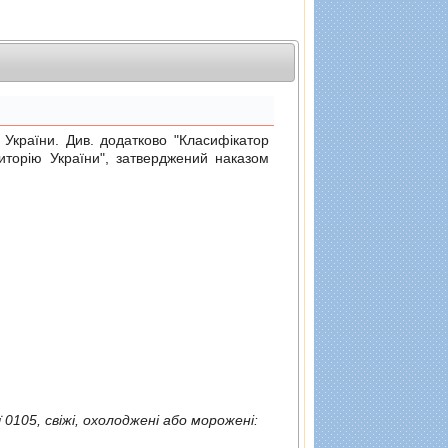
раїни. Див. додатково "Класифiкатор
риторiю України", затверджений
наказом
М'ясо та їстiвнi субпродукти свiйської птицi, зазначеної в товарнiй позицiї 0105, свiжi, охолодженi або мороженi: