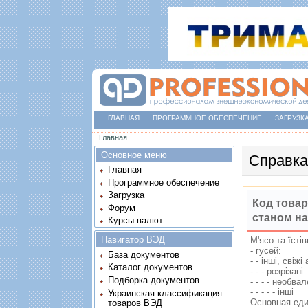
ГЛАВНАЯ
ПРОГРАММНОЕ ОБЕСПЕЧЕНИЕ
ЗАГРУЗК
Вы здесь
Главная
Основное меню
Справка
Главная
Программное обеспечение
Загрузка
Код товар
Форум
станом на
Курсы валют
Навигатор ВЭД
М'ясо та їстi
- гусей:
База документов
- - iншi, свiж
Каталог документов
- - - розрiзанi
Подборка документов
- - - - необва
- - - - - iншi
Украинская классификация
Основная ед
товаров ВЭД