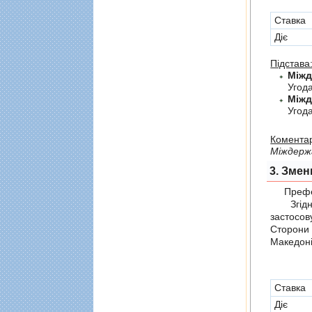
Cтавка
Діє
Підстава
Угод
Угод
Коментар
Мiждерж
3. Змен
Префер
Згідно 
застосов
Сторони
Македоні
Cтавка
Діє