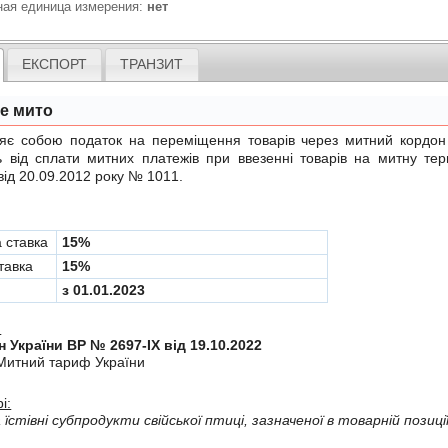
ная единица измерения:
нет
ЕКСПОРТ
ТРАНЗИТ
не мито
обою податок на переміщення товарів через митний кордон Ук
ь вiд сплати митних платежiв при ввезеннi товарiв на митну те
від 20.09.2012 року № 1011
.
а ставка
15%
тавка
15%
з 01.01.2023
:
н України ВР № 2697-IX від 19.10.2022
Митний тариф України
і: