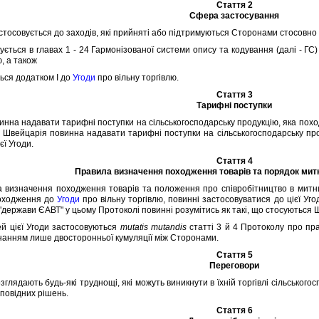
Стаття 2
Сфера застосування
осовується до заходiв, якi прийнятi або пiдтримуються Сторонами стосовно с
ься в главах 1 - 24 Гармонiзованої системи опису та кодування (далi - ГС) i
ю, а також
ся додатком I до
Угоди
про вiльну торгiвлю.
Стаття 3
Тарифнi поступки
на надавати тарифнi поступки на сiльськогосподарську продукцiю, яка походи
ди. Швейцарiя повинна надавати тарифнi поступки на сiльськогосподарську про
iєї Угоди.
Стаття 4
Правила визначення походження товарiв та порядок мит
значення походження товарiв та положення про спiвробiтництво в митних 
оходження до
Угоди
про вiльну торгiвлю, повиннi застосовуватися до цiєї Угод
"держави ЄАВТ" у цьому Протоколi повиннi розумiтись як такi, що стосуються 
 цiєї Угоди застосовуються
mutatis mutandis
статтi 3 й 4 Протоколу про п
знанням лише двосторонньої кумуляцiї мiж Сторонами.
Стаття 5
Переговори
ядають будь-якi труднощi, якi можуть виникнути в їхнiй торгiвлi сiльського
дповiдних рiшень.
Стаття 6