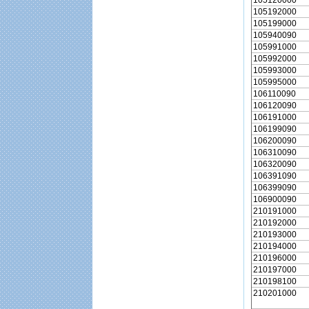
105120000
105192000
105199000
105940090
105991000
105992000
105993000
105995000
106110090
106120090
106191000
106199090
106200090
106310090
106320090
106391090
106399090
106900090
210191000
210192000
210193000
210194000
210196000
210197000
210198100
210201000