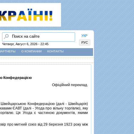
Найти
УКР
РУС
Четверг, Август 6, 2026 - 22:45
ПАРТНЕРЫ
О КОМПАНИИ
КОНТАКТЫ
кою Конфедерацiєю
Офiцiйний переклад.
а Швейцарською Конфедерацiєю (далi - Швейцарiя)
авами ЄАВТ (далi - Угода про вiльну торгiвлю), яку
оргiвлю. Ця Угода є частиною документiв, якими
вiр про митний союз вiд 29 березня 1923 року мiж