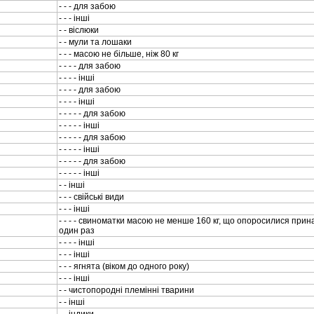
- - - для забою
- - - iншi
- - вiслюки
- - мули та лошаки
- - - масою не бiльше, нiж 80 кг
- - - - для забою
- - - - iншi
- - - - для забою
- - - - iншi
- - - - - для забою
- - - - - iншi
- - - - - для забою
- - - - - iншi
- - - - - для забою
- - - - - iншi
- - iншi
- - - свiйськi види
- - - iншi
- - - - свиноматки масою не менше 160 кг, що опоросилися прин
один раз
- - - - iншi
- - - iншi
- - - ягнята (вiком до одного року)
- - - iншi
- - чистопороднi племiннi тварини
- - iншi