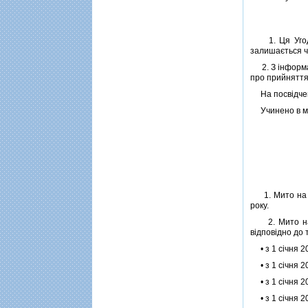
1. Ця Угода 
залишається 
2. З iнформа
про прийняття
На посвiдченн
Учинено в м. 
1. Мито на iм
року.
2. Мито на iм
вiдповiдно до 
• з 1 сiчня 2
• з 1 сiчня 2
• з 1 сiчня 2
• з 1 сiчня 2