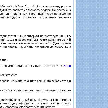
алiзацiї їхньої торгiвлi сiльськогосподарською
дукцiї та розвиток сiльськогосподарської полiтики з
ягнення цiєї цiлi, у тому числi через полiпшення
ську продукцiю й через розширення перелiку
ди: статтi 1.4 (Територiальне застосування), 1.5
вання), 1.6 (Прозорiсть), 2.6 (Обмеження iмпорту й
жавнi торгiвельнi пiдприємства), 2.16 (Двостороннi
iшення спорiв). Цим вони вводяться до змiсту та є
рства
о до умов, викладених у пунктi 1 статтi 2.16
Угоди
ся з такого:
осовної на момент ужиття захисного заходу ставки
 обсягах торгiвлi за п'ять попереднiх рокiв, за
ахисний захiд, який повинно бути вжито. У межах
сю необхiдну iнформацiю про такий захисний засiб.
оду, стосовно умов застосування заходу.