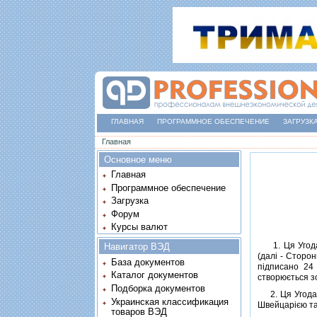
ГЛАВНАЯ
ПРОГРАММНОЕ ОБЕСПЕЧЕНИЕ
ЗАГРУЗК
Вы здесь
Главная
Основное меню
Главная
Программное обеспечение
Загрузка
Форум
Курсы валют
1. Ця Угода, 
Навигатор ВЭД
(далi - Сторо
База документов
пiдписано 24 
Каталог документов
створюється зо
Подборка документов
2. Ця Угода т
Украинская классификация
Швейцарiєю та
товаров ВЭД