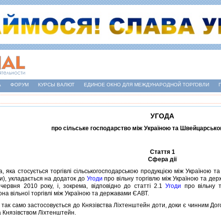
А
ФОРУМ
КУРСЫ ВАЛЮТ
ЕДИНОЕ ОКНО ДЛЯ МЕЖДУНАРОДНОЙ ТОРГОВЛИ
УГОДА
про сiльське господарство мiж Україною та Швейцарсь
Стаття 1
Сфера дiї
яка стосується торгiвлi сiльськогосподарською продукцiєю мiж Україною т
ни), укладається на додаток до
Угоди
про вiльну торгiвлю мiж Україною та держ
червня 2010 року, i, зокрема, вiдповiдно до статтi 2.1
Угоди
про вiльну т
на вiльної торгiвлi мiж Україною та державами ЄАВТ.
ак само застосовується до Князiвства Лiхтенштейн доти, доки є чинним Дого
 Князiвством Лiхтенштейн.