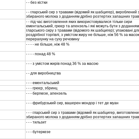
- - без кiстки
- - гларський сир з травами (вiдомий як шабцигер), вироблений з
збираного молока з доданням дрiбно розтертих запашних тра
- - пiд час виготовлення яких використовувалися тiльки сири
ементальський, грюєр та апензель i якi можуть бути з додання
гларського сиру з травами (вiдомого як шабцигер); упакованi дл
роздрiбної торгiвлi, з умiстом жиру не бiльше, нiж 56 % за масо
перерахунку на суху речовину
- - - - не бiльше, нiж 48 %
- - - - понад 48 %
- - - з умiстом жирiв понад 36 % за масою
- - для виробництва
- - - ементальський
- - - грюєр, збринц
- - - бергкезе, апензель
- - - фрибурзький сир, вашерен мондор i тет де муан
- - - гларський сир з травами (вiдомий як шабцигер, виготовлени
збираного молока з доданням дрiбно розтертих запашних тра
- - - тильзит
- - - бутеркезе