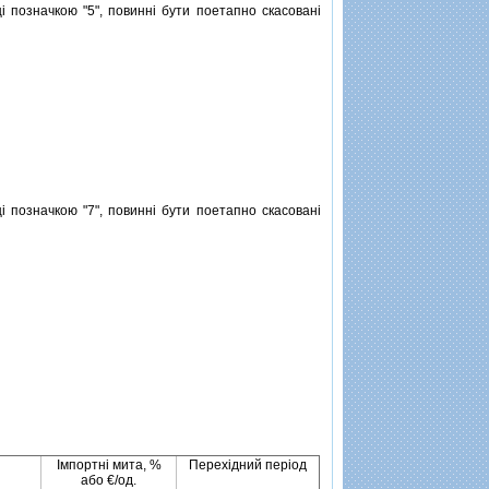
 позначкою "5", повиннi бути поетапно скасованi
 позначкою "7", повиннi бути поетапно скасованi
Iмпортнi мита, %
Перехiдний перiод
або €/од.