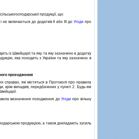
iльськогосподарської продукцiї, що:
 не включається до додаткiв II або III до
Угоди
про
ть iз Швейцарiї та яку та яку зазначено в додатку
дукцiю, яка походить з України та яку зазначено в
ного проходження
справах, якi мiстяться в Протоколi про правила
и, крiм випадкiв, передбачених у пунктi 2. Будь-якi
Швейцарiї.
равила визначення походження до
Угоди
про вiльну
сподарською продукцiєю, а також докладають зусиль