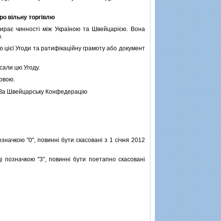
ро вiльну торгiвлю
ирає чинностi мiж Україною та Швейцарiєю. Вона
.
 цiєї Угоди та ратифiкацiйну грамоту або документ
сали цю Угоду.
мовою.
За Швейцарську Конфедерацiю
начкою "0", повиннi бути скасованi з 1 сiчня 2012
 позначкою "3", повиннi бути поетапно скасованi