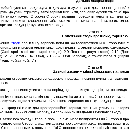
Дальша лiбералiзацiя
в'язуються продовжувати докладати зусиль для досягнення дальшої лiбер
ручи до уваги структуру такої торгiвлi мiж ними, особливу чутливiсть такої про
 На вимогу кожної Сторони Сторони повиннi проводити консультацiї для дос
ринку шляхом скорочення або скасування мита на сiльськогосподар
арської продукцiї, яку охоплює ця Угода.
Стаття 7
Положення Угоди про вiльну торгiвлю
ження
Угоди
про вiльну торгiвлю повиннi застосовуватися мiж Сторонами Уго
регiональнi й мiсцевi органи виконавчої влади та органи мiсцевого самовряду
 (Санiтарнi та фiтосанiтарнi заходи), 2.9 (Технiчне регулювання), 2.12 (Дер
и), 2.17 (Загальнi винятки), 2.18 (Винятки безпеки), а також глава 9 (Вир
Угоди,
mutatis mutandis
.
Стаття 8
Захиснi заходи у сферi сiльського господа
ходи стосовно сiльськогосподарської продукцiї, повиннi вживатися вiдповiдн
гiвлю.
ахiд не повинен уживатися на перiод, що перевищує один рiк, i може складати
 iмпортного мита на вiдповiдну продукцiю до рiвня, який не перевищує заст
осовується згiдно з режимом найбiльшого сприяння на таку продукцiю, або
арифної квоти для преференцiйної торгiвлi, яка ґрунтується на iсторичних
о збiльшених обсягiв iмпорту, якi спричинили введення захисного заходу.
захисного заходу Сторона повинна письмово повiдомити iншiй Сторонi про з
 повiдомлення Сторона, яка повiдомила про захисний захiд, повинна надати в
 Сторона проводить консультацiї зi Стороною, яка пiдпадає пiд дiю такого зах