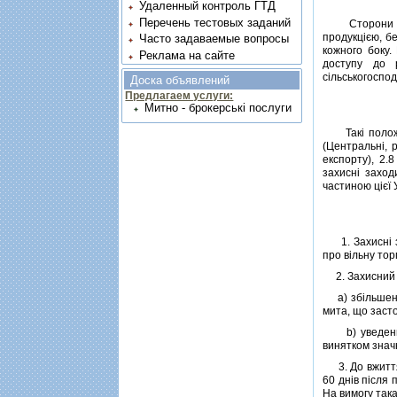
Удаленный контроль ГТД
Перечень тестовых заданий
Сторони зобо
продукцiєю, бе
Часто задаваемые вопросы
кожного боку.
Реклама на сайте
доступу до 
сiльськогоспод
Доска объявлений
Предлагаем услуги:
Митно - брокерські послуги
Такi поло
(Центральнi, 
експорту), 2.8
захиснi заход
частиною цiєї 
1. Захиснi за
про вiльну тор
2. Захисний з
a) збiльшення
мита, що заст
b) уведення т
винятком значн
3. До вжиття 
60 днiв пiсля
На вимогу така