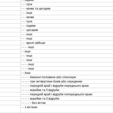
- - iндики
- - - гуси
- - - качки та цесарки
- - - iншi
- - - качки
- - - гуси
- - - iндики
- - - цесарки
- - - iншi
- - - iншi
- - - кролi свiйськi
- - - - iншi
- - iншi
- - - iншi
- - - iншi
- - - - iншi
- - - - iншi
- - iншi
- - - - - беконнi половини або спенсери
- - - - - три четвертини бокiв або серединки
- - - - - переднiй край i вiдруби переднього краю
- - - - - корейка та її вiдруби
- - - - - переднiй край i вiдруби попереднього краю
- - - - - корейки та її вiдруби
- - - - - - без кiстки
- - з кiсткою