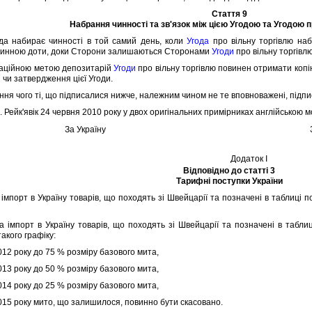
Стаття 9
Набрання чинностi та зв'язок мiж цiєю Угодою та Угодою п
набирає чинностi в той самий день, коли
Угода
про вiльну торгiвлю наб
чинною доти, доки Сторони залишаються Сторонами
Угоди
про вiльну торгiвлю
цiйною метою депозитарiй
Угоди
про вiльну торгiвлю повинен отримати копiю
 чи затвердження цiєї Угоди.
я чого тi, що пiдписалися нижче, належним чином не те вповноваженi, пiдпи
Рейк'явiк 24 червня 2010 року у двох оригiнальних примiрниках англiйською 
За Україну
Додаток I
Вiдповiдно до статтi 3
Тарифнi поступки України
порт в Україну товарiв, що походять зi Швейцарiї та позначенi в таблицi поз
порт в Україну товарiв, що походять зi Швейцарiї та позначенi в таблицi
такого графiку:
012 року до 75 % розмiру базового мита,
013 року до 50 % розмiру базового мита,
014 року до 25 % розмiру базового мита,
015 року мито, що залишилося, повинно бути скасовано.