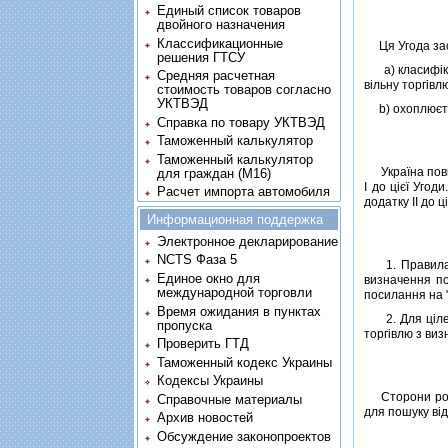
Единый список товаров
двойного назначения
Классификационные
Ця Угода заст
решения ГТСУ
a) класифiкуєт
Средняя расчетная
вiльну торгiвл
стоимость товаров согласно
УКТВЭД
b) охоплюєть
Справка по товару УКТВЭД
Таможенный калькулятор
Таможенный калькулятор
Україна повин
для граждан (M16)
I до цiєї Уго
Расчет импорта автомобиля
додатку II до ц
Информационная поддержка
Электронное декларирование
NCTS Фаза 5
1. Правила ви
Единое окно для
визначення п
международной торговли
посилання на 
Время ожидания в пунктах
2. Для цiлей
пропуска
торгiвлю з ви
Проверить ГТД
Таможенный кодекс Украины
Кодексы Украины
Сторони розгл
Справочные материалы
для пошуку вi
Архив новостей
Обсуждение законопроектов