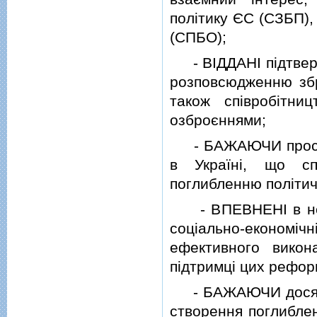
полiтику ЄС (СЗБП),
(СПБО);
- ВIДДАНI пiдтверд
розповсюдженню збр
також спiвробiтн
озброєннями;
- БАЖАЮЧИ просува
в Українi, що спр
поглибленню полiтичн
- ВПЕВНЕНI в необх
соцiально-економi
ефективного викон
пiдтримцi цих реформ
- БАЖАЮЧИ досягти е
створення поглиблен