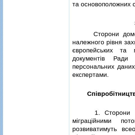
та основоположних 
Сторони домовили
належного рiвня зах
європейських та м
документiв Ради 
персональних даних 
експертами.
Спiвробiтництв
1. Сторони пiдтв
мiграцiйними по
розвиватимуть все