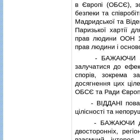
в Європi (ОБСЄ), з
безпеки та спiвробi
Мадридської та Вiде
Паризької хартiї дл
прав людини ООН 1
прав людини i основ
- БАЖАЮЧИ змiцн
залучатися до ефек
спорiв, зокрема з
досягнення цих цiле
ОБСЄ та Ради Європ
- ВIДДАНI повазi д
цiлiсностi та непору
- БАЖАЮЧИ досягн
двостороннiх, регi
взаємний iнтерес