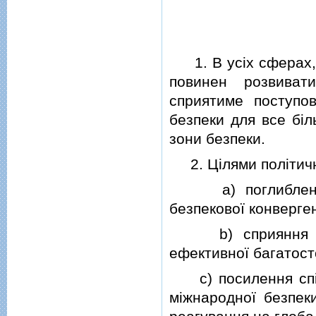
1. В усiх сферах, 
повинен розвиват
сприятиме поступов
безпеки для все бiл
зони безпеки.
2. Цiлями полiтично
a) поглиблення п
безпекової конверген
b) сприяння мiжн
ефективної багатост
c) посилення спiвр
мiжнародної безпек