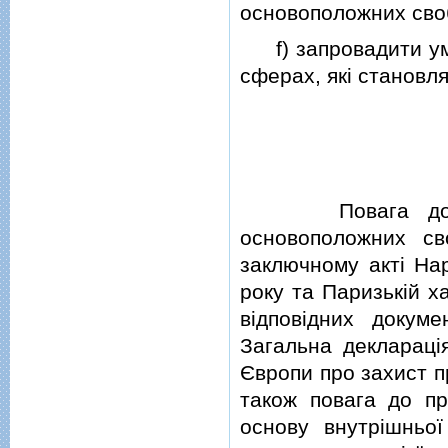
основоположних сво
f) запровадити умов
сферах, якi становля
Повага до демо
основоположних св
заключному актi Нар
року та Паризькiй х
вiдповiдних доку
Загальна декларацi
Європи про захист п
також повага до п
основу внутрiшньої