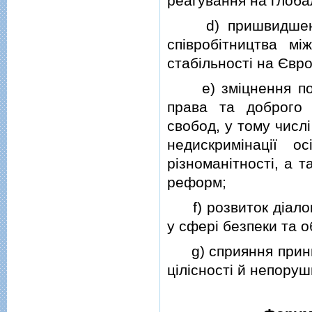
реагування на глобал
d) пришвидшення 
спiвробiтництва м
стабiльностi на Євр
e) змiцнення пова
права та доброго
свобод, у тому числ
недискримiнацiї 
рiзноманiтностi, а 
реформ;
f) розвиток дiалог
у сферi безпеки та 
g) сприяння принци
цiлiсностi й непоруш