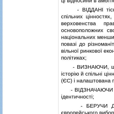
цi вiдносини в амбiт
- ВIДДАНI тiсним
спiльних цiнностях,
верховенства пр
основоположних сво
нацiональних меншин
повазi до рiзноманi
вiльної ринкової еко
полiтиках;
- ВИЗНАЮЧИ, що Ук
iсторiю й спiльнi ц
(ЄС) i налаштована п
- ВIДЗНАЧАЮЧИ важл
iдентичностi;
- БЕРУЧИ ДО УВА
європейського вибор