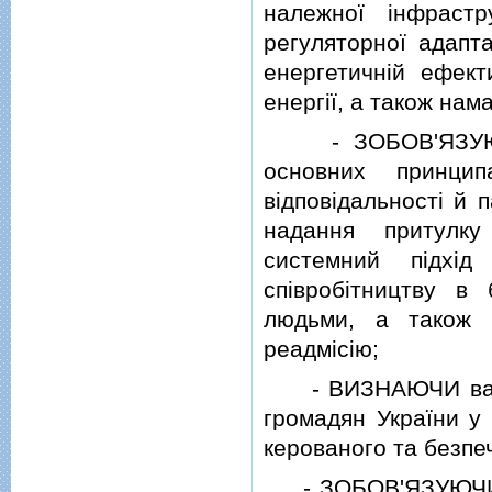
належної iнфрастр
регуляторної адапт
енергетичнiй ефек
енергiї, а також нам
- ЗОБОВ'ЯЗУЮЧИСЬ
основних принцип
вiдповiдальностi й п
надання притулку
системний пiдхiд
спiвробiтництву в 
людьми, а також 
реадмiсiю;
- ВИЗНАЮЧИ важли
громадян України у 
керованого та безпе
- ЗОБОВ'ЯЗУЮЧИСЬ 