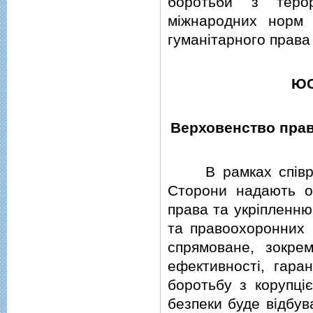
боротьби з терор
мiжнародних норм 
гуманiтарного права
ЮС
Верховенство прав
В рамках спiвробi
Сторони надають о
права та укрiпленню 
та правоохоронних i
спрямоване, зокрем
ефективностi, гара
боротьбу з корупцiє
безпеки буде вiдбув