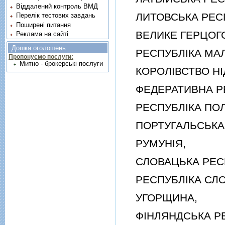
Віддалений контроль ВМД
ЛИТОВСЬКА РЕСП
Перелік тестових завдань
Поширені питання
ВЕЛИКЕ ГЕРЦОГС
Реклама на сайті
Дошка оголошень
РЕСПУБЛIКА МАЛ
Пропонуємо послуги:
Митно - брокерські послуги
КОРОЛIВСТВО НI
ФЕДЕРАТИВНА РЕ
РЕСПУБЛIКА ПОЛ
ПОРТУГАЛЬСЬКА 
РУМУНIЯ,
СЛОВАЦЬКА РЕСП
РЕСПУБЛIКА СЛО
УГОРЩИНА,
ФIНЛЯНДСЬКА РЕ