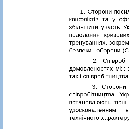
1. Сторони посилю
конфлiктiв та у сф
збiльшити участь Ук
подолання кризових
тренуваннях, зокрем
безпеки i оборони (
2. Спiвробiтниц
домовленостях мiж У
так i спiвробiтництв
3. Сторони вивча
спiвробiтництва. У
встановлюють тiснi
удосконаленням в
технiчного характеру