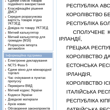
Єдиний список товарів
подвійного використання
РЕСПУБЛIКА АВСТ
Класифікаційні рішення
ДМСУ
КОРОЛIВСТВО БЕЛ
Середня розрахункова
вартість товарів згідно
РЕСПУБЛIКА БОЛГ
УКТЗЕД
Довідка по товару УКТЗЕД
СПОЛУЧЕНЕ КОРО
Митний калькулятор
Митний калькулятор для
IРЛАНДIЇ,
громадян (М16)
Розрахунок імпорта
ГРЕЦЬКА РЕСПУБ
автомобіля
Інформаційна підтримка
КОРОЛIВСТВО ДА
Електронне декларування
ЕСТОНСЬКА РЕСП
NCTS Фаза 5
Єдине вікно для міжнародної
IРЛАНДIЯ,
торгівлі
Час очікування в пунктах
пропуску
КОРОЛIВСТВО IСП
Перевірити ВМД
Митний кодекс України
IТАЛIЙСЬКА РЕСП
Кодекси України
Довідкові матеріали
РЕСПУБЛIКА КIПР
Архів новин
ЛАТВIЙСЬКА РЕСП
Обговорення законопроектів