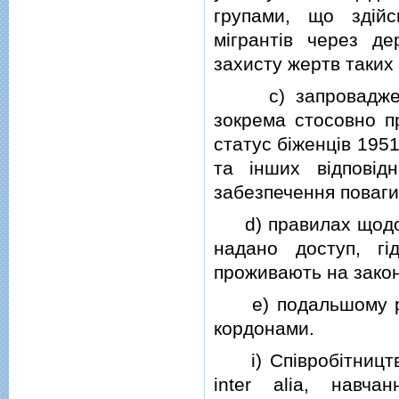
групами, що здiй
мiгрантiв через д
захисту жертв таких 
c) запровадженнi
зокрема стосовно пр
статус бiженцiв 195
та iнших вiдповiд
забезпечення поваги
d) правилах щодо до
надано доступ, гiд
проживають на закон
e) подальшому роз
кордонами.
i) Спiвробiтництво
inter alia, навч