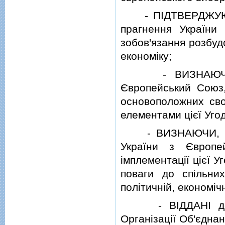
- ПIДТВЕРДЖУЮЧИ,
прагнення України 
зобов'язання розбуд
економiку;
- ВИЗНАЮЧИ, що 
Європейський Союз,
основоположних сво
елементами цiєї Уго
- ВИЗНАЮЧИ, що по
України з Європе
iмплементацiї цiєї У
поваги до спiльни
полiтичнiй, економiч
- ВIДДАНI дотри
Органiзацiї Об'єднан