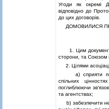
Угоди як окремi Д
вiдповiдно до Прото
до цих договорiв.
ДОМОВИЛИСЯ ПР
1. Цим документом 
сторони, та Союзом 
2. Цiлями асоцiацiї
a) сприяти посту
спiльних цiнностя
поглиблюючи зв'язок
та агентствах;
b) забезпечити необ