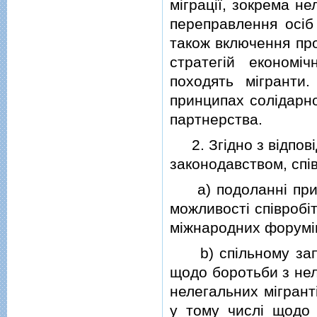
мiграцiї, зокрема не
переправлення осiб
також включення про
стратегiй економiч
походять мiгранти
принципах солiдарнос
партнерства.
2. Згiдно з вiдпов
законодавством, спi
a) подоланнi причи
можливостi спiвробiт
мiжнародних форумi
b) спiльному запро
щодо боротьби з не
нелегальних мiгрант
у тому числi щодо 