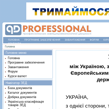
ГОЛОВНА
ПРОГРАМНЕ ЗАБЕЗПЕЧЕННЯ
ЗАВАНТАЖЕННЯ
ФОРУМ
КУР
КОНТАКТИ
Ви є тут
Головна
Головне меню
Головна
Програмне забезпечення
мiж Україною, 
Завантаження
Форум
Європейським с
Курси валют
держ
Навігатор ЗЕД
База документів
Каталог документів
УКРАЇНА,
Добірка документів
Українська класифікація
з однiєї сторони, 
товарів ЗЕД