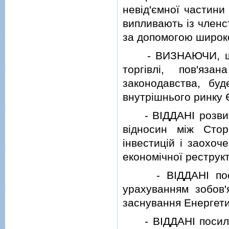
невiд'ємної частини
випливають iз членст
за допомогою широко
- ВИЗНАЮЧИ, що т
торгiвлi, пов'яз
законодавства, буд
внутрiшнього ринку 
- ВIДДАНI розвитку
вiдносин мiж Стор
iнвестицiй i заохоч
економiчної реструкт
- ВIДДАНI посиле
урахуванням зобов'
заснування Енергети
- ВIДДАНI посилен