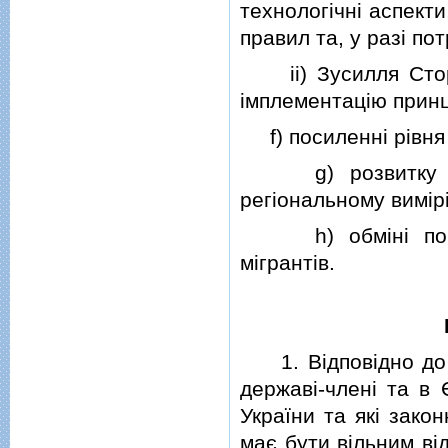
технологiчнi аспект
правил та, у разi по
ii) Зусилля Сторi
iмплементацiю принц
f) посиленнi рiвня 
g) розвитку ефек
регiональному вимiрi
h) обмiнi погля
мiгрантiв.
1. Вiдповiдно до з
державi-членi та в 
України та якi зако
має бути вiльним вiд