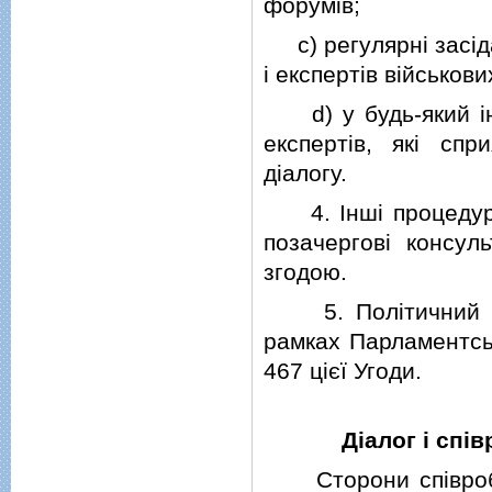
форумiв;
c) регулярнi засiдан
i експертiв вiйськов
d) у будь-який iнш
експертiв, якi спр
дiалогу.
4. Iншi процедури 
позачерговi консул
згодою.
5. Полiтичний дiа
рамках Парламентськ
467 цiєї Угоди.
Дiалог i спi
Сторони спiвробiт