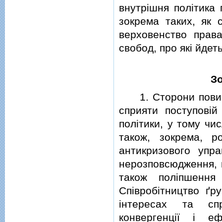
внутрiшня полiтика 
зокрема таких, як с
верховенство прав
свобод, про якi йдеть
Зо
1. Сторони повиннi
сприяти поступовiй
полiтики, у тому чи
також, зокрема, р
антикризового управ
нерозповсюдження, 
також полiпшення 
Спiвробiтництво ґру
iнтересах та спр
конвергенцiї i еф