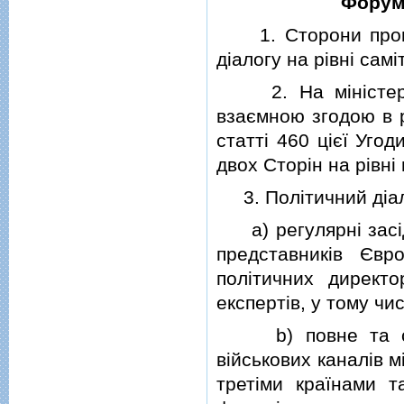
Форум
1. Сторони провод
дiалогу на рiвнi самiт
2. На мiнiстерськ
взаємною згодою в р
статтi 460 цiєї Уго
двох Сторiн на рiвнi
3. Полiтичний дiало
a) регулярнi засiда
представникiв Євр
полiтичних директо
експертiв, у тому чи
b) повне та своє
вiйськових каналiв м
третiми країнами 