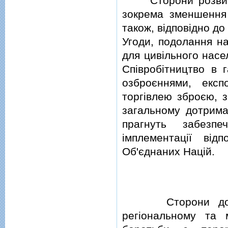
Сторони розвиваю
зокрема зменшення н
також, вiдповiдно до
Угоди, подолання на
для цивiльного нас
Спiвробiтництво в 
озброєннями, екс
торгiвлею зброєю, 
загальному дотрима
прагнуть забезп
iмплементацiї вiд
Об'єднаних Нацiй.
Сторони домовил
регiональному та 