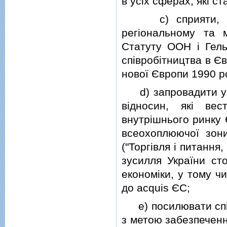
в усiх сферах, якi с
c) сприяти, збер
регiональному та 
Статуту ООН i Гель
спiвробiтництва в Єв
нової Європи 1990 р
d) запровадити умо
вiдносин, якi вес
внутрiшнього ринку 
всеохоплюючої зони 
("Торгiвля i питання,
зусилля України ст
економiки, у тому ч
до acquis ЄС;
e) посилювати спiвр
з метою забезпеченн