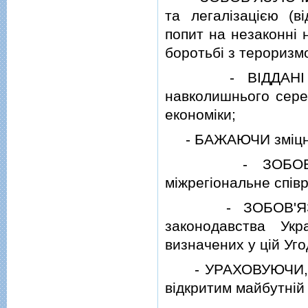
та легалiзацiєю (в
попит на незаконнi 
боротьбi з тероризм
- ВIДДАНI поси
навколишнього сере
економiки;
- БАЖАЮЧИ змiцнюв
- ЗОБОВ'ЯЗУЮЧ
мiжрегiональне спiв
- ЗОБОВ'ЯЗУЮЧИ
законодавства Ук
визначених у цiй Уго
- УРАХОВУЮЧИ, що
вiдкритим майбутнiй 