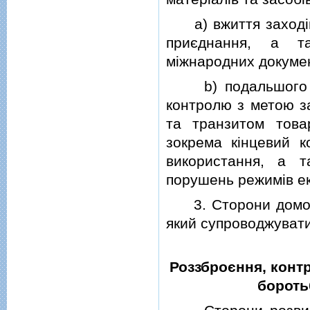
a) вжиття заходiв, 
приєднання, а та
мiжнародних докумен
b) подальшого по
контролю з метою з
та транзитом това
зокрема кiнцевий к
використання, а т
порушень режимiв е
3. Сторони домовил
який супроводжувати
Роззброєння, конт
бороть