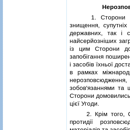
Нерозпо
1. Сторони вваж
знищення, супутнiх 
державних, так i 
найсерйознiших загр
iз цим Сторони до
запобiгання поширен
i засобiв їхньої дост
в рамках мiжнарод
нерозповсюдження
зобов'язаннями та ш
Сторони домовились,
цiєї Угоди.
2. Крiм того, Сто
протидiї розповс
матерiалiв та засобi