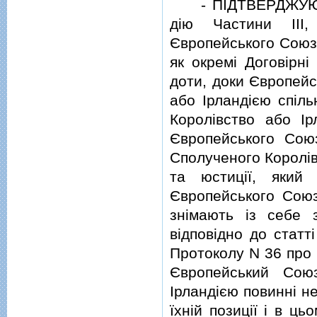
- ПIДТВЕРДЖУЮЧИ, 
дiю Частини III
Європейського Союзу
як окремi Договiрн
доти, доки Європейс
або Iрландiєю спiль
Королiвство або Iр
Європейського Сою
Сполученого Королiв
та юстицiї, який
Європейського Союз
знiмають iз себе 
вiдповiдно до статт
Протоколу N 36 про 
Європейський Сою
Iрландiєю повиннi н
їхнiй позицiї i в ц