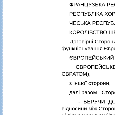
ФРАНЦУЗЬКА РЕС
РЕСПУБЛIКА ХОРВ
ЧЕСЬКА РЕСПУБЛ
КОРОЛIВСТВО ШВ
Договiрнi Сторони 
функцiонування Євро
ЄВРОПЕЙСЬКИЙ СОЮ
ЄВРОПЕЙСЬКЕ СПI
ЄВРАТОМ),
з iншої сторони,
далi разом - Стор
- БЕРУЧИ ДО УВАГ
вiдносини мiж Сторо