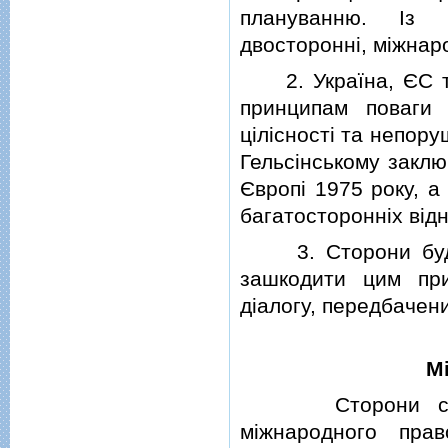
плануванню. Iз 
двостороннi, мiжнаро
2. Україна, ЄС та
принципам поваги д
цiлiсностi та непору
Гельсiнському заклю
Європi 1975 року, а
багатостороннiх вiд
3. Сторони будут
зашкодити цим при
дiалогу, передбачени
М
Сторони спiвро
мiжнародного прав