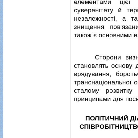
елементами цiєї 
суверенiтету й тери
незалежностi, а т
знищення, пов'язан
також є основними е
Сторони визнають
становлять основу д
врядування, борот
транснацiональної о
сталому розвитку 
принципами для пос
ПОЛIТИЧНИЙ ДI
СПIВРОБIТНИЦТВ