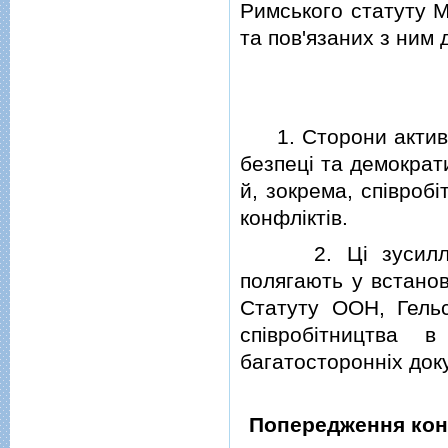
Римського статуту М
та пов'язаних з ним 
1. Сторони активiзу
безпецi та демократ
й, зокрема, спiвроб
конфлiктiв.
2. Цi зусилля по
полягають у встанов
Статуту ООН, Гельс
спiвробiтництва 
багатостороннiх док
Попередження конф