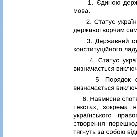
1. Єдиною державн
мова.
2. Статус українсь
державотворчим само
3. Державний стат
конституцiйного ладу
4. Статус українс
визначається виклю
5. Порядок функц
визначається виключ
6. Навмисне спотвор
текстах, зокрема 
українського прав
створення перешкод
тягнуть за собою вiд