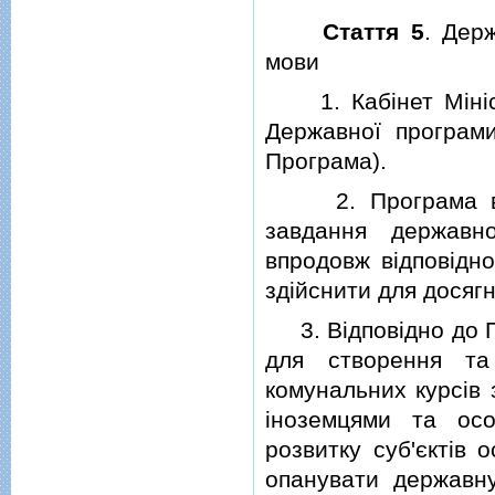
Стаття 5
. Дер
мови
1. Кабiнет Мiнiстр
Державної програм
Програма).
2. Програма визна
завдання державн
впродовж вiдповiдно
здiйснити для досягн
3. Вiдповiдно до Пр
для створення та
комунальних курсiв 
iноземцями та ос
розвитку суб'єктiв о
опанувати державн