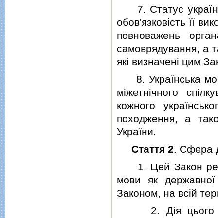
7. Статус українсь
обов'язковiсть її ви
повноважень орга
самоврядування, а т
якi визначенi цим За
8. Українська мова
мiжетнiчного спiл
кожного українськ
походження, а так
України.
Стаття 2
. Сфера 
1. Цей Закон регул
мови як державної
Законом, на всiй тер
2. Дiя цього За