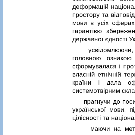
деформацiй нацiонал
простору та вiдповi
мови в усiх сферах
гарантiєю збережен
державної єдностi Ук
усвiдомлюючи, що
головною ознакою i
сформувалася i про
власнiй етнiчнiй те
країни i дала оф
системотвiрним склад
прагнучи до посиле
української мови, п
цiлiсностi та нацiон
маючи на метi ст