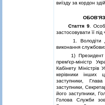
виїзду за кордон здi
ОБОВ'Я
Стаття 9
. Особ
застосовувати її пiд
1. Володiти держ
виконання службових 
1) Президент Укра
прем'єр-мiнiстр Укр
Кабiнету Мiнiстрiв У
керiвники iнших 
заступники, Глав
заступники, Секрета
його заступники, Го
Голова Служби зов