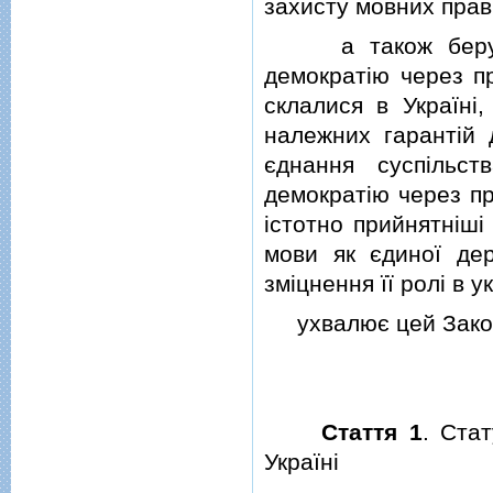
захисту мовних прав 
а також беручи д
демократiю через пр
склалися в Українi
належних гарантiй 
єднання суспiльст
демократiю через пр
iстотно прийнятнiшi
мови як єдиної де
змiцнення її ролi в у
ухвалює цей Зако
Стаття 1
. Ста
Українi