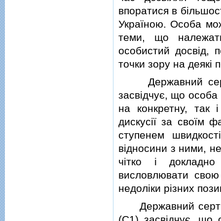
впоратися в бiльшос
Україною. Особа мо
теми, що належат
особистий досвiд, п
точки зору на деякi п
Державний сертиф
засвiдчує, що особа 
на конкретну, так 
дискусiї за своїм ф
ступенем швидкост
вiдносини з ними, н
чiтко i докладно
висловлювати свою 
недолiки рiзних пози
Державний сертифi
(C1) засвiдчує, що