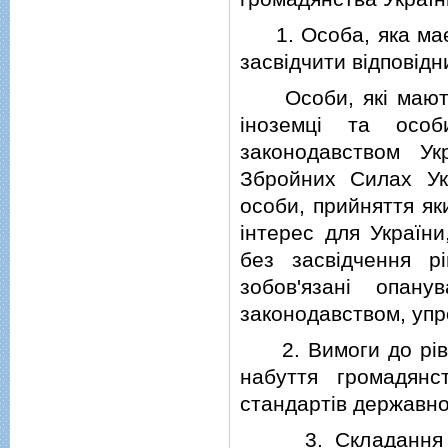
1. Особа, яка має 
засвiдчити вiдповiд
Особи, якi мають в
iноземцi та особ
законодавством Ук
Збройних Силах Ук
особи, прийняття як
iнтерес для Україн
без засвiдчення р
зобов'язанi опан
законодавством, упр
2. Вимоги до рiвн
набуття громадянс
стандартiв державно
3. Складання iсп