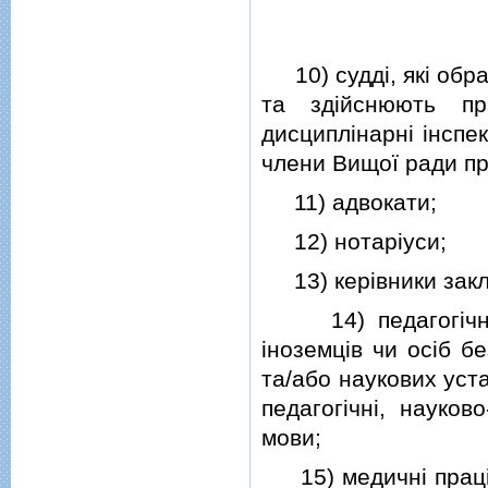
10) суддi, якi обра
та здiйснюють пр
дисциплiнарнi iнспек
члени Вищої ради пр
11) адвокати;
12) нотарiуси;
13) керiвники закла
14) педагогiчнi, н
iноземцiв чи осiб б
та/або наукових уст
педагогiчнi, науков
мови;
15) медичнi працiв