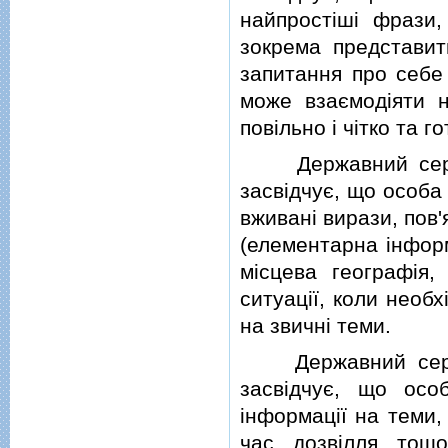
найпростiшi фрази,
зокрема представит
запитання про себе 
може взаємодiяти н
повiльно i чiтко та г
Державний сертифi
засвiдчує, що особа
вживанi вирази, пов
(елементарна iнформ
мiсцева географiя,
ситуацiї, коли необ
на звичнi теми.
Державний сертиф
засвiдчує, що особ
iнформацiї на теми, 
час дозвiлля тощо