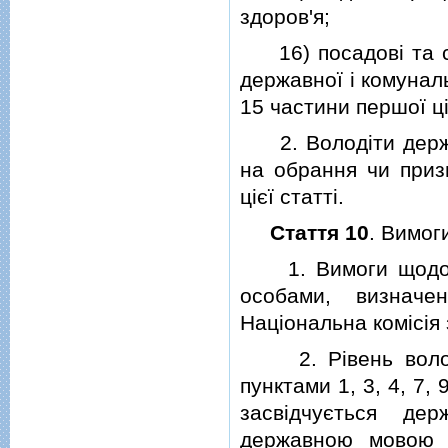
здоров'я;
16) посадовi та слу
державної i комуналь
15 частини першої цiє
2. Володiти держав
на обрання чи приз
цiєї статтi.
Стаття 10
. Вимог
1. Вимоги щодо вi
особами, визначе
Нацiональна комiсiя 
2. Рiвень володi
пунктами 1, 3, 4, 7, 9
засвiдчується де
державною мовою (