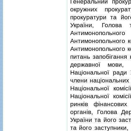
Генеральний прокур
окружних прокурат
прокуратури та йог
України, Голова 
Антимонопольного 
Антимонопольного ко
Антимонопольного ко
питань запобiгання к
державної мови, 
Нацiональної ради 
члени нацiональних 
Нацiональної комiс
Нацiональної комiс
ринкiв фiнансових
органiв, Голова Де
України та його зас
та його заступники, 