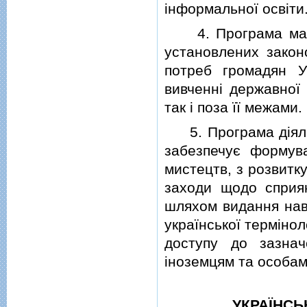
iнформальної освiти
4. Програма має р
установлених законо
потреб громадян У
вивченнi державної 
так i поза її межами.
5. Програма дiяльн
забезпечує формув
мистецтв, з розвитк
заходи щодо сприян
шляхом видання навч
української термiнол
доступу до зазнач
iноземцям та особам 
УКРАЇНСЬ