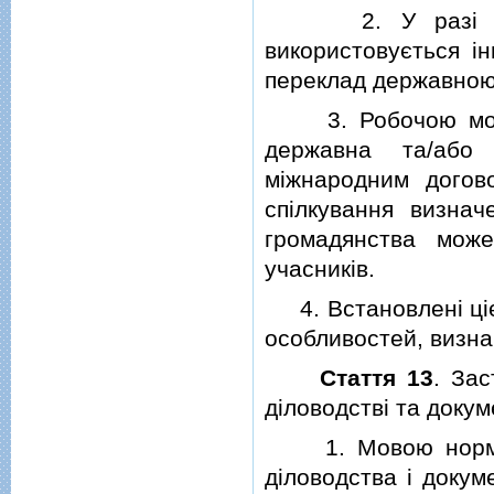
2. У разi якщо 
використовується i
переклад державною
3. Робочою мовою 
державна та/або
мiжнародним догово
спiлкування визна
громадянства мож
учасникiв.
4. Встановленi цiє
особливостей, визна
Стаття 13
. За
дiловодствi та докум
1. Мовою нормативн
дiловодства i докум