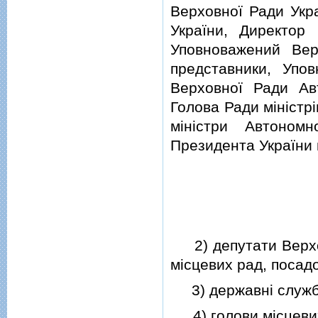
Верховної Ради Укра
України, Директор 
Уповноважений Ве
представники, Упо
Верховної Ради Ав
Голова Ради мiнiстр
мiнiстри Автоном
Президента України 
2) депутати Верхов
мiсцевих рад, посад
3) державнi служб
4) голови мiсцевих 