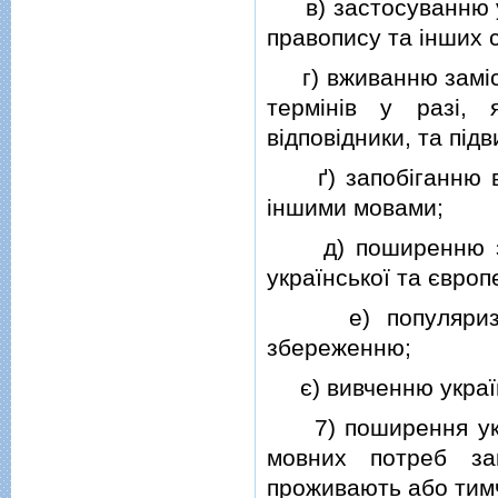
в) застосуванню укр
правопису та iнших 
г) вживанню замiсть
термiнiв у разi, 
вiдповiдники, та пiд
ґ) запобiганню вул
iншими мовами;
д) поширенню знан
української та європ
е) популяризацiї 
збереженню;
є) вивченню українс
7) поширення украї
мовних потреб зак
проживають або тим