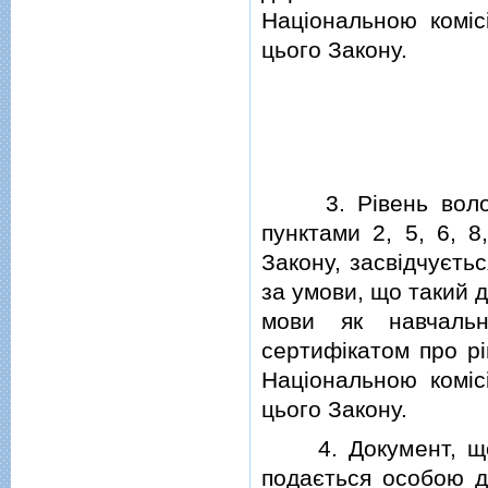
Нацiональною комiс
цього Закону.
3. Рiвень володi
пунктами 2, 5, 6, 8
Закону, засвiдчуєть
за умови, що такий 
мови як навчальн
сертифiкатом про р
Нацiональною комiс
цього Закону.
4. Документ, що з
подається особою д