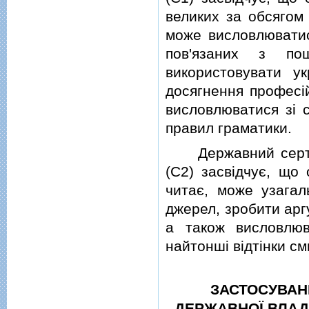
великих за обсягом 
може висловлюватис
пов'язаних з по
використовувати ук
досягнення професiй
висловлюватися зi 
правил граматики.
Державний сертифi
(C2) засвiдчує, що
читає, може узагал
джерел, зробити арг
а також висловлюв
найтоншi вiдтiнки см
ЗАСТОСУВАН
ДЕРЖАВНОЇ ВЛАД