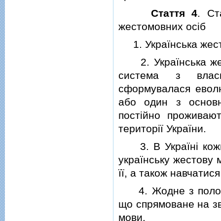
Стаття 4
. Ст
жестомовних осiб
1. Українська жест
2. Українська жес
система з власн
сформувалася еволю
або один з основн
постiйно проживаю
територiї України.
3. В Українi кожно
українську жестову 
її, а також навчати
4. Жодне з положе
що спрямоване на зв
мови.