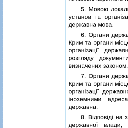
5. Мовою локальних
установ та органiз
державна мова.
6. Органи державн
Крим та органи мiсц
органiзацiї держа
розгляду документ
визначених законом.
7. Органи державн
Крим та органи мiсц
органiзацiї державн
iноземними адрес
державна.
8. Вiдповiдi на зв
державної влади, 