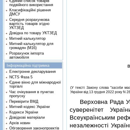
Єдиний список товарів
подвійного використання
Класифікаційні рішення
ДМСУ
Середня розрахункова
вартість товарів згідно
УКТЗЕД
Довідка по товару УКТЗЕД
Митний калькулятор
Митний калькулятор для
громадян (М16)
Розрахунок імпорта
автомобіля
Інформаційна підтримка
Електронне декларування
NCTS Фаза 5
Єдине вікно для міжнародної
торгівлі
(У текстi Закону слова "засоби мас
Час очікування в пунктах
України вiд 13 грудня 2022 року N 2
пропуску
Верховна Рада Укра
Перевірити ВМД
Митний кодекс України
суверенiтет Укра
Кодекси України
Всеукраїнським реф
Довідкові матеріали
Архів новин
незалежностi Україн
Обговорення законопроектів