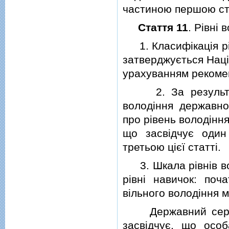
частиною першою ста
Стаття 11
. Рiвнi
1. Класифiкацiя рi
затверджується Нацi
урахуванням рекомен
2. За результата
володiння державн
про рiвень володiнн
що засвiдчує один
третьою цiєї статтi.
3. Шкала рiвнiв во
рiвнi навичок: поч
вiльного володiння 
Державний сертифi
засвiдчує, що осо