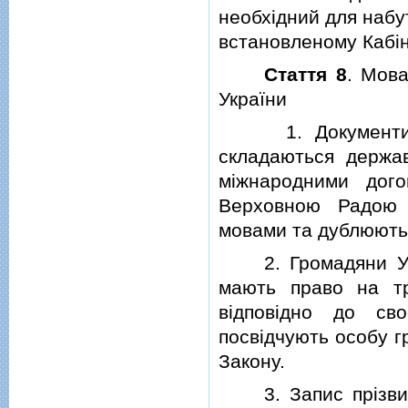
необхiдний для набу
встановленому Кабiн
Стаття 8
. Мова
України
1. Документи, що
складаються держа
мiжнародними дого
Верховною Радою 
мовами та дублюють
2. Громадяни Украї
мають право на тр
вiдповiдно до св
посвiдчують особу г
Закону.
3. Запис прiзвища