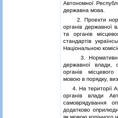
Автономної Республ
державна мова.
2. Проекти нормати
органiв державної в
та органiв мiсцев
стандартiв українс
Нацiональною комiсi
3. Нормативно-пра
державної влади, 
органiв мiсцевог
мовою в порядку, ви
4. На територiї Авт
органiв влади Авт
самоврядування о
додатково оприлюдн
як мовою корiнного н