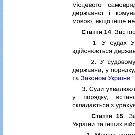
мiсцевого самовря
державної i кому
мовою, якщо iнше не
Стаття 14
. Засто
1. У судах Украї
здiйснюється держа
2. У судовому пр
державна, у порядку
та
Законом України
"
3. Суди ухвалюють
у порядку, встан
складається з ураху
Стаття 15
. З
України та iнших вi
1. Мовою нормативн