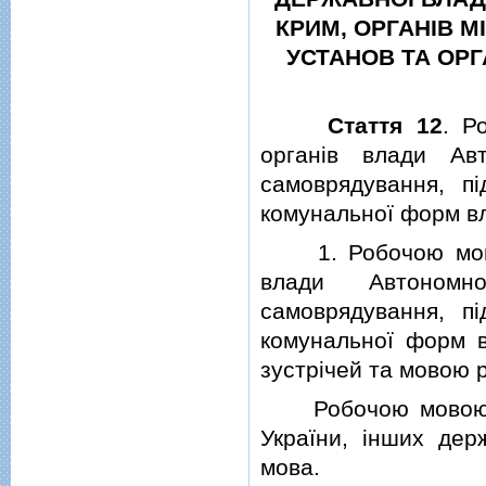
КРИМ, ОРГАНIВ 
УСТАНОВ ТА ОРГ
Стаття 12
. Р
органiв влади Авт
самоврядування, пi
комунальної форм в
1. Робочою мовою 
влади Автономн
самоврядування, пi
комунальної форм вл
зустрiчей та мовою 
Робочою мовою дi
України, iнших де
мова.