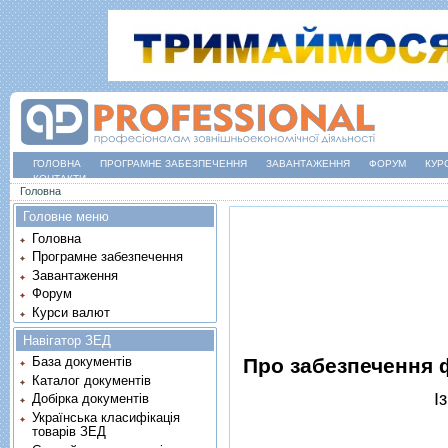
ГОЛОВНА
ПРОГРАМНЕ ЗАБЕЗПЕЧЕННЯ
ЗАВАНТАЖЕННЯ
ФОРУМ
КУР
КОНТАКТИ
Ви є тут
Головна
Головне меню
Головна
Програмне забезпечення
Завантаження
Форум
Курси валют
Навігатор ЗЕД
Про забезпечення 
База документів
Каталог документів
I
Добірка документів
Українська класифікація
товарів ЗЕД