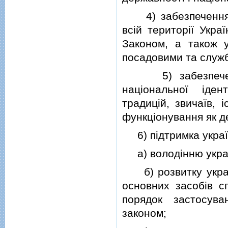
4) забезпечення з
всiй територiї Укра
Законом, а також у
посадовими та служ
5) забезпечення 
нацiональної iден
традицiй, звичаїв, 
функцiонування як д
6) пiдтримка украї
а) володiнню украї
б) розвитку україн
основних засобiв с
порядок застосува
законом;