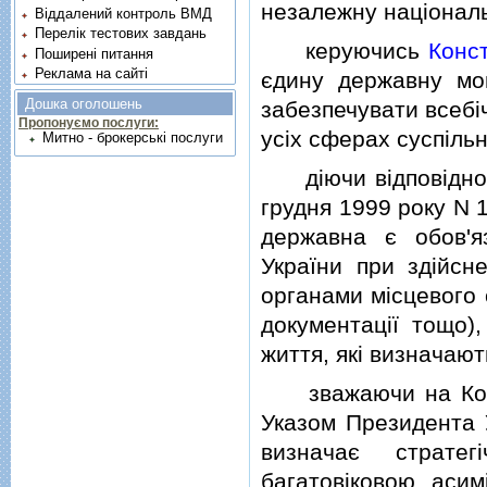
незалежну нацiональ
Віддалений контроль ВМД
Перелік тестових завдань
керуючись
Конс
Поширені питання
Реклама на сайті
єдину державну мов
Дошка оголошень
забезпечувати всебi
Пропонуємо послуги:
усiх сферах суспiльн
Митно - брокерські послуги
дiючи вiдповiдно д
грудня 1999 року N 
державна є обов'я
України при здiйсн
органами мiсцевого 
документацiї тощо)
життя, якi визначают
зважаючи на Конце
Указом Президента У
визначає стратег
багатовiковою асим