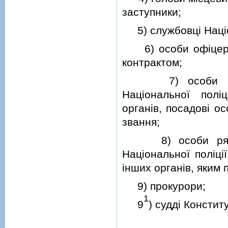
заступники;
5) службовцi Нацiо
6) особи офiцерськ
контрактом;
7) особи началь
Нацiональної полi
органiв, посадовi о
звання;
8) особи рядовог
Нацiональної полiцi
iнших органiв, яким
9) прокурори;
1
9
) суддi Констит