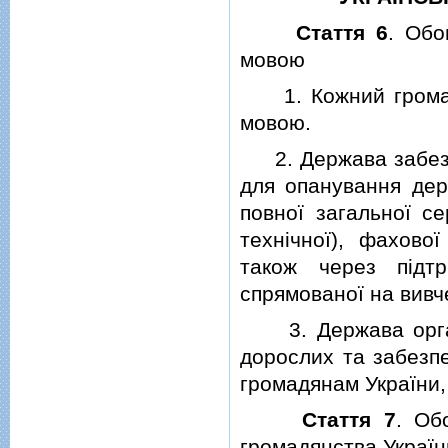
Стаття 6
. Обо
мовою
1. Кожний громадя
мовою.
2. Держава забезпе
для опанування дер
повної загальної се
технiчної), фахово
також через пiдт
спрямованої на вивч
3. Держава органi
дорослих та забезп
громадянам України, 
Стаття 7
. Об
громадянства Україн