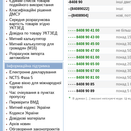
Єдиний список товарів
-8408 90
iншi двиг
подвійного використання
--[84089022]
iншi:
Класифікаційні рішення
ДМСУ
---[8408904]
новi, по
Середня розрахункова
вартість товарів згідно
УКТЗЕД
- - - - 8408 90 41 00
не бiльш
Довідка по товару УКТЗЕД
- - - - 8408 90 43 00
понад 15
Митний калькулятор
- - - - 8408 90 45 00
понад 30
Митний калькулятор для
громадян (М16)
- - - - 8408 90 47 00
понад 50
Розрахунок імпорта
- - - - 8408 90 61 00
понад 10
автомобіля
- - - - 8408 90 65 00
понад 20
Інформаційна підтримка
- - - - 8408 90 67 00
понад 30
Електронне декларування
NCTS Фаза 5
- - - - 8408 90 81 00
понад 50
Єдине вікно для міжнародної
- - - - 8408 90 85
понад 1 
торгівлі
- - - - 8408 90 89
понад 5 
Час очікування в пунктах
пропуску
В дужках [...] вказані неіснуючі коди. Ці
Перевірити ВМД
Митний кодекс України
Кодекси України
Довідкові матеріали
Архів новин
Обговорення законопроектів