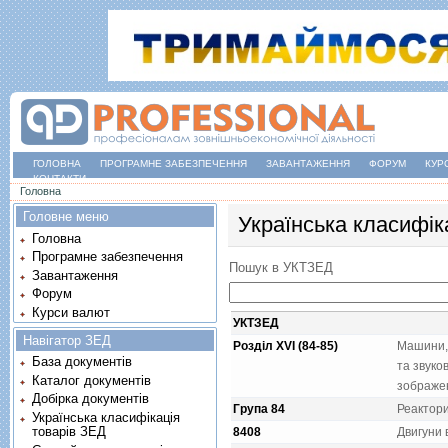
ГОЛОВНА
ПРОГРАМНЕ ЗАБЕЗПЕЧЕННЯ
ЗАВАНТАЖЕННЯ
ФОРУМ
КУР
КОНТАКТИ
Ви є тут
Головна
Головне меню
Українська класифік
Головна
Програмне забезпечення
Пошук в УКТЗЕД
Завантаження
Форум
Курси валют
УКТЗЕД
Навігатор ЗЕД
Розділ XVI (84-85)
Машини, 
База документів
та звуко
Каталог документів
зображен
Добірка документів
Група 84
Реактори
Українська класифікація
товарів ЗЕД
8408
Двигуни 