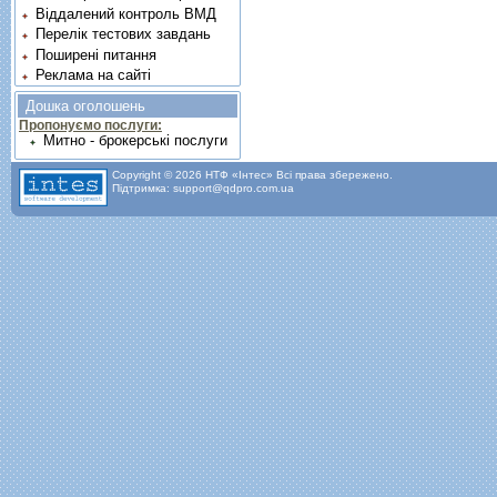
Віддалений контроль ВМД
Перелік тестових завдань
Поширені питання
Реклама на сайті
Дошка оголошень
Пропонуємо послуги:
Митно - брокерські послуги
Copyright © 2026 НТФ «Інтес» Всі права збережено.
Підтримка: support@qdpro.com.ua