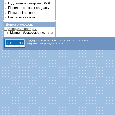
Віддалений контроль ВМД
Перелік тестових завдань
Поширені питання
Реклама на сайті
Дошка оголошень
Пропонуємо послуги:
Митно - брокерські послуги
Copyright © 2026 НТФ «Інтес» Всі права збережено.
Підтримка: support@qdpro.com.ua