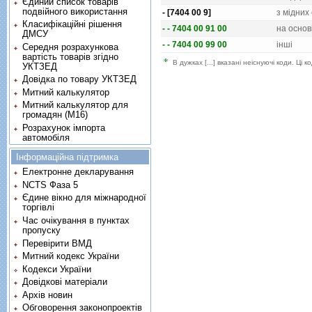
Єдиний список товарів
подвійного використання
- [7404 00 9]
з мiдних 
Класифікаційні рішення
- - 7404 00 91 00
на основi
ДМСУ
- - 7404 00 99 00
iншi
Середня розрахункова
вартість товарів згідно
В дужках [...] вказані неіснуючі коди. Ці
УКТЗЕД
Довідка по товару УКТЗЕД
Митний калькулятор
Митний калькулятор для
громадян (М16)
Розрахунок імпорта
автомобіля
Інформаційна підтримка
Електронне декларування
NCTS Фаза 5
Єдине вікно для міжнародної
торгівлі
Час очікування в пунктах
пропуску
Перевірити ВМД
Митний кодекс України
Кодекси України
Довідкові матеріали
Архів новин
Обговорення законопроектів