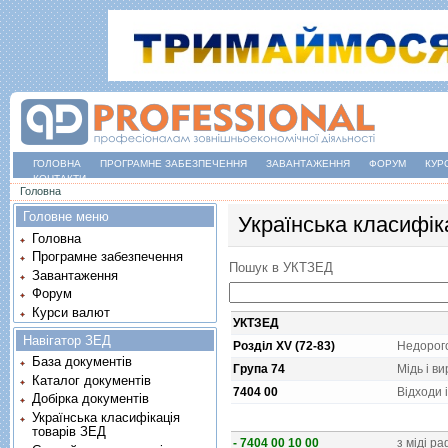
ГОЛОВНА
ПРОГРАМНЕ ЗАБЕЗПЕЧЕННЯ
ЗАВАНТАЖЕННЯ
ФОРУМ
КУР
КОНТАКТИ
Ви є тут
Головна
Головне меню
Українська класифік
Головна
Програмне забезпечення
Пошук в УКТЗЕД
Завантаження
Форум
Курси валют
УКТЗЕД
Навігатор ЗЕД
Розділ XV (72-83)
Недорого
База документів
Група 74
Мiдь i ви
Каталог документів
7404 00
Вiдходи i
Добірка документів
Українська класифікація
товарів ЗЕД
- 7404 00 10 00
з мiдi р