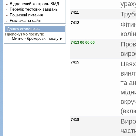
урах
Віддалений контроль ВМД
Перелік тестових завдань
7411
Труби
Поширені питання
Реклама на сайті
7412
Фiти
Дошка оголошень
колiн
Пропонуємо послуги:
Митно - брокерські послуги
7413 00 00 00
Пров
виро
7415
Цвях
виня
та а
мiдни
вкру
(вкл
7418
Виро
част