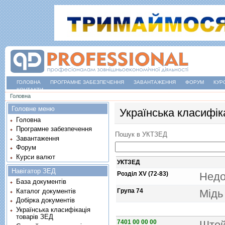
ГОЛОВНА
ПРОГРАМНЕ ЗАБЕЗПЕЧЕННЯ
ЗАВАНТАЖЕННЯ
ФОРУМ
КУР
КОНТАКТИ
Ви є тут
Головна
Головне меню
Українська класифік
Головна
Програмне забезпечення
Пошук в УКТЗЕД
Завантаження
Форум
Курси валют
УКТЗЕД
Навігатор ЗЕД
Розділ XV (72-83)
Недо
База документів
Каталог документів
Група 74
Мiдь 
Добірка документів
Українська класифікація
товарів ЗЕД
7401 00 00 00
Штей