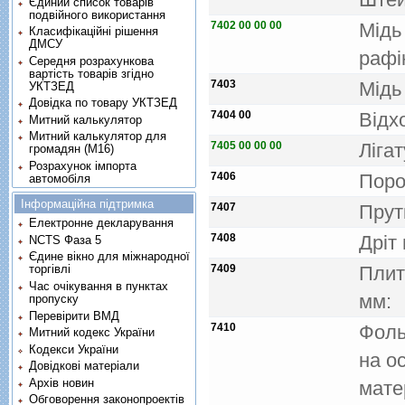
Єдиний список товарів
подвійного використання
7402 00 00 00
Мiдь
Класифікаційні рішення
ДМСУ
рафi
Середня розрахункова
вартість товарів згідно
7403
Мiдь
УКТЗЕД
Довідка по товару УКТЗЕД
7404 00
Вiдхо
Митний калькулятор
Митний калькулятор для
7405 00 00 00
Лiгат
громадян (М16)
Розрахунок імпорта
7406
Поро
автомобіля
Інформаційна підтримка
7407
Прутк
Електронне декларування
7408
Дрiт
NCTS Фаза 5
Єдине вікно для міжнародної
7409
Плит
торгівлі
Час очікування в пунктах
мм:
пропуску
Перевірити ВМД
7410
Фоль
Митний кодекс України
Кодекси України
на о
Довідкові матеріали
Архів новин
мате
Обговорення законопроектів