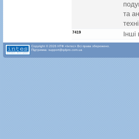
поду
та а
технi
7419
Iншi 
Copyright © 2026 НТФ «Інтес» Всі права збережено.
Підтримка: support@qdpro.com.ua