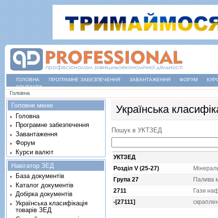
ГОЛОВНА
ПРОГРАМНЕ ЗАБЕЗПЕЧЕННЯ
ЗАВАНТАЖЕННЯ
ФОРУМ
КУР
КОНТАКТИ
Ви є тут
Головна
Головне меню
Українська класифік
Головна
Програмне забезпечення
Пошук в УКТЗЕД
Завантаження
Форум
Курси валют
УКТЗЕД
Навігатор ЗЕД
Розділ V (25-27)
Мiнераль
База документів
Група 27
Палива м
Каталог документів
2711
Гази наф
Добірка документів
-[27111]
скрапленi
Українська класифікація
товарів ЗЕД