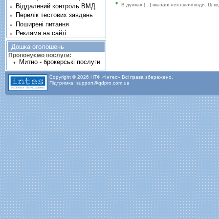
В дужках [...] вказані неіснуючі коди. Ці
Віддалений контроль ВМД
Перелік тестових завдань
Поширені питання
Реклама на сайті
Дошка оголошень
Пропонуємо послуги:
Митно - брокерські послуги
Copyright © 2026 НТФ «Інтес» Всі права збережено.
Підтримка: support@qdpro.com.ua