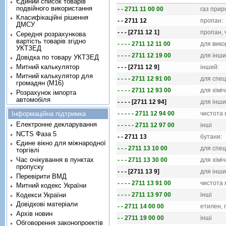
Єдиний список товарів
подвійного використання
- - 2711 11 00 00
газ при
Класифікаційні рішення
- - 2711 12
пропан:
ДМСУ
- - - [2711 12 1]
пропан, 
Середня розрахункова
вартість товарів згідно
- - - - 2711 12 11 00
для вико
УКТЗЕД
- - - - 2711 12 19 00
для iнши
Довідка по товару УКТЗЕД
Митний калькулятор
- - - [2711 12 9]
iнший:
Митний калькулятор для
- - - - 2711 12 91 00
для спец
громадян (М16)
- - - - 2711 12 93 00
для хiмi
Розрахунок імпорта
автомобіля
- - - - [2711 12 94]
для iнши
Інформаційна підтримка
- - - - - 2711 12 94 00
чистота 
Електронне декларування
- - - - - 2711 12 97 00
iншi
NCTS Фаза 5
- - 2711 13
бутани:
Єдине вікно для міжнародної
- - - 2711 13 10 00
для спец
торгівлі
Час очікування в пунктах
- - - 2711 13 30 00
для хiмi
пропуску
- - - [2711 13 9]
для iнши
Перевірити ВМД
- - - - 2711 13 91 00
чистота 
Митний кодекс України
Кодекси України
- - - - 2711 13 97 00
iншi
Довідкові матеріали
- - 2711 14 00 00
етилен, 
Архів новин
- - 2711 19 00 00
iншi
Обговорення законопроектів