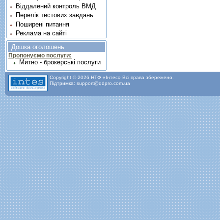
Віддалений контроль ВМД
Перелік тестових завдань
Поширені питання
Реклама на сайті
Дошка оголошень
Пропонуємо послуги:
Митно - брокерські послуги
Copyright © 2026 НТФ «Інтес» Всі права збережено.
Підтримка: support@qdpro.com.ua