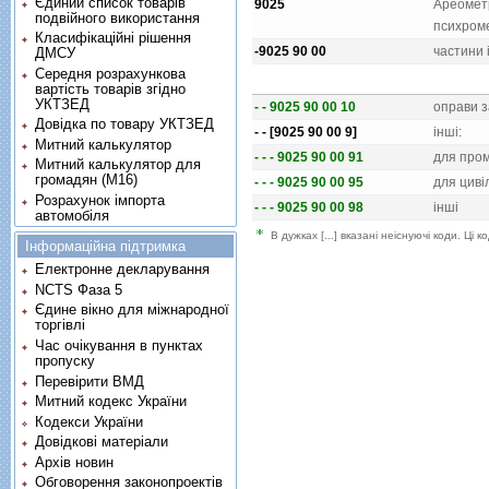
Єдиний список товарів
9025
Ареометр
подвійного використання
психроме
Класифікаційні рішення
-9025 90 00
частини 
ДМСУ
Середня розрахункова
вартість товарів згідно
УКТЗЕД
- - 9025 90 00 10
оправи з
Довідка по товару УКТЗЕД
- - [9025 90 00 9]
iншi:
Митний калькулятор
- - - 9025 90 00 91
для пром
Митний калькулятор для
громадян (М16)
- - - 9025 90 00 95
для цивiл
Розрахунок імпорта
- - - 9025 90 00 98
iншi
автомобіля
В дужках [...] вказані неіснуючі коди. Ці
Інформаційна підтримка
Електронне декларування
NCTS Фаза 5
Єдине вікно для міжнародної
торгівлі
Час очікування в пунктах
пропуску
Перевірити ВМД
Митний кодекс України
Кодекси України
Довідкові матеріали
Архів новин
Обговорення законопроектів