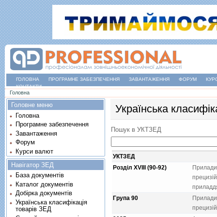
ГОЛОВНА
ПРОГРАМНЕ ЗАБЕЗПЕЧЕННЯ
ЗАВАНТАЖЕННЯ
ФОРУМ
КУР
КОНТАКТИ
Ви є тут
Головна
Головне меню
Українська класифік
Головна
Програмне забезпечення
Пошук в УКТЗЕД
Завантаження
Форум
Курси валют
УКТЗЕД
Навігатор ЗЕД
Розділ XVIII (90-92)
Прилади 
База документів
прецизiйн
Каталог документів
приладд
Добірка документів
Група 90
Прилади 
Українська класифікація
прецизiй
товарів ЗЕД