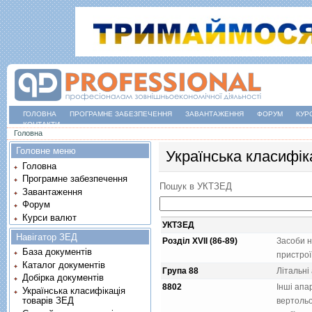
ГОЛОВНА
ПРОГРАМНЕ ЗАБЕЗПЕЧЕННЯ
ЗАВАНТАЖЕННЯ
ФОРУМ
КУР
КОНТАКТИ
Ви є тут
Головна
Головне меню
Українська класифік
Головна
Програмне забезпечення
Пошук в УКТЗЕД
Завантаження
Форум
Курси валют
УКТЗЕД
Навігатор ЗЕД
Розділ XVII (86-89)
Засоби н
База документів
пристрої
Каталог документів
Група 88
Лiтальнi
Добірка документів
8802
Iншi апа
Українська класифікація
товарів ЗЕД
вертольо