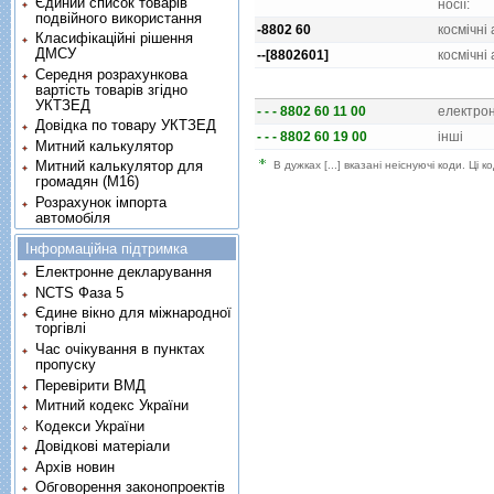
Єдиний список товарів
носiї:
подвійного використання
-8802 60
космiчнi
Класифікаційні рішення
ДМСУ
--[8802601]
космiчнi
Середня розрахункова
вартість товарів згідно
УКТЗЕД
- - - 8802 60 11 00
електрон
Довідка по товару УКТЗЕД
- - - 8802 60 19 00
iншi
Митний калькулятор
Митний калькулятор для
В дужках [...] вказані неіснуючі коди. Ці
громадян (М16)
Розрахунок імпорта
автомобіля
Інформаційна підтримка
Електронне декларування
NCTS Фаза 5
Єдине вікно для міжнародної
торгівлі
Час очікування в пунктах
пропуску
Перевірити ВМД
Митний кодекс України
Кодекси України
Довідкові матеріали
Архів новин
Обговорення законопроектів