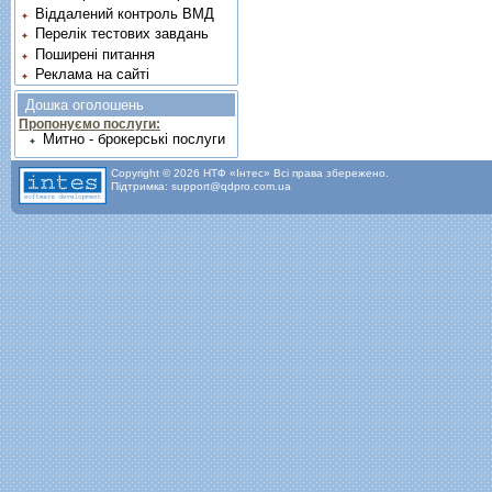
Віддалений контроль ВМД
Перелік тестових завдань
Поширені питання
Реклама на сайті
Дошка оголошень
Пропонуємо послуги:
Митно - брокерські послуги
Copyright © 2026 НТФ «Інтес» Всі права збережено.
Підтримка: support@qdpro.com.ua