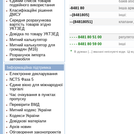
Єдиний список товарів
бакiв аб
подвійного використання
-8481 80
iнша арм
Класифікаційні рішення
ДМСУ
--[8481805]
iншi:
Середня розрахункова
---[84818051]
клапани 
вартість товарів згідно
УКТЗЕД
Довідка по товару УКТЗЕД
- - - - 8481 80 51 00
регулят
Митний калькулятор
- - - - 8481 80 59 00
iншi
Митний калькулятор для
громадян (М16)
В дужках [...] вказані неіснуючі коди. Ці
Розрахунок імпорта
автомобіля
Інформаційна підтримка
Електронне декларування
NCTS Фаза 5
Єдине вікно для міжнародної
торгівлі
Час очікування в пунктах
пропуску
Перевірити ВМД
Митний кодекс України
Кодекси України
Довідкові матеріали
Архів новин
Обговорення законопроектів