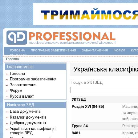
ГОЛОВНА
ПРОГРАМНЕ ЗАБЕЗПЕЧЕННЯ
ЗАВАНТАЖЕННЯ
ФОРУМ
КУР
КОНТАКТИ
Ви є тут
Головна
Головне меню
Українська класифік
Головна
Програмне забезпечення
Пошук в УКТЗЕД
Завантаження
Форум
Курси валют
УКТЗЕД
Навігатор ЗЕД
Розділ XVI (84-85)
Машини, 
База документів
та звуко
Каталог документів
зображен
Добірка документів
Група 84
Реактори
Українська класифікація
товарів ЗЕД
8481
Крани, к