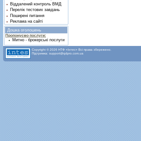
Віддалений контроль ВМД
Перелік тестових завдань
Поширені питання
Реклама на сайті
Дошка оголошень
Пропонуємо послуги:
Митно - брокерські послуги
Copyright © 2026 НТФ «Інтес» Всі права збережено.
Підтримка: support@qdpro.com.ua