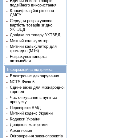
Єдиний список товарів
подвійного використання
Класифікаційні рішення
ДМСУ
Середня розрахункова
вартість товарів згідно
УКТЗЕД
Довідка по товару УКТЗЕД
Митний калькулятор
Митний калькулятор для
громадян (М16)
Розрахунок імпорта
автомобіля
Інформаційна підтримка
Електронне декларування
NCTS Фаза 5
Єдине вікно для міжнародної
торгівлі
Час очікування в пунктах
пропуску
Перевірити ВМД
Митний кодекс України
Кодекси України
Довідкові матеріали
Архів новин
Обговорення законопроектів