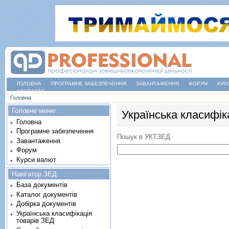
ГОЛОВНА
ПРОГРАМНЕ ЗАБЕЗПЕЧЕННЯ
ЗАВАНТАЖЕННЯ
ФОРУМ
КУР
КОНТАКТИ
Ви є тут
Головна
Головне меню
Українська класифік
Головна
Програмне забезпечення
Пошук в УКТЗЕД
Завантаження
Форум
Курси валют
Навігатор ЗЕД
База документів
Каталог документів
Добірка документів
Українська класифікація
товарів ЗЕД