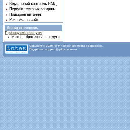
Віддалений контроль ВМД
Перелік тестових завдань
Поширені питання
Реклама на сайті
Дошка оголошень
Пропонуємо послуги:
Митно - брокерські послуги
Copyright © 2026 НТФ «Інтес» Всі права збережено.
Підтримка: support@qdpro.com.ua