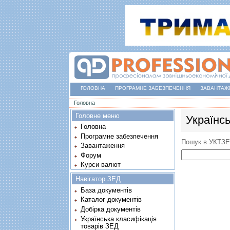
ГОЛОВНА
ПРОГРАМНЕ ЗАБЕЗПЕЧЕННЯ
ЗАВАНТАЖ
Ви є тут
Головна
Головне меню
Українс
Головна
Програмне забезпечення
Пошук в УКТЗ
Завантаження
Форум
Курси валют
Навігатор ЗЕД
База документів
Каталог документів
Добірка документів
Українська класифікація
товарів ЗЕД