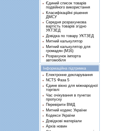
Єдиний список товарів
подвійного використання
Класифікаційні рішення
ДМСУ
Середня розрахункова
вартість товарів згідно
УКТЗЕД
Довідка по товару УКТЗЕД
Митний калькулятор
Митний калькулятор для
громадян (М16)
Розрахунок імпорта
автомобіля
Інформаційна підтримка
Електронне декларування
NCTS Фаза 5
Єдине вікно для міжнародної
торгівлі
Час очікування в пунктах
пропуску
Перевірити ВМД
Митний кодекс України
Кодекси України
Довідкові матеріали
Архів новин