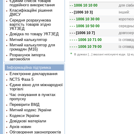
Єдиний список товарів
подвійного використання
- - 1006 10 10 00
для сiвб
Класифікаційні рішення
- - [1006 10 3]
iнший:
ДМСУ
- - - 1006 10 30 00
коротко
Середня розрахункова
вартість товарів згідно
- - - 1006 10 50 00
середнь
УКТЗЕД
- - - [1006 10 7]
довгозер
Довідка по товару УКТЗЕД
Митний калькулятор
- - - - 1006 10 71 00
iз спiвв
Митний калькулятор для
- - - - 1006 10 79 00
iз спiвв
громадян (М16)
В дужках [...] вказані неіснуючі коди. Ці
Розрахунок імпорта
автомобіля
Інформаційна підтримка
Електронне декларування
NCTS Фаза 5
Єдине вікно для міжнародної
торгівлі
Час очікування в пунктах
пропуску
Перевірити ВМД
Митний кодекс України
Кодекси України
Довідкові матеріали
Архів новин
Обговорення законопроектів