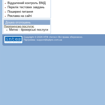
Віддалений контроль ВМД
Перелік тестових завдань
Поширені питання
Реклама на сайті
Дошка оголошень
Пропонуємо послуги:
Митно - брокерські послуги
Copyright © 2026 НТФ «Інтес» Всі права збережено.
Підтримка: support@qdpro.com.ua