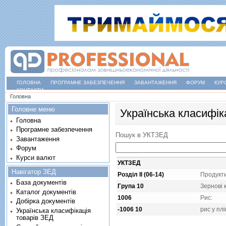
ГОЛОВНА
ПРОГРАМНЕ ЗАБЕЗПЕЧЕННЯ
ЗАВАНТАЖЕННЯ
ФОРУМ
КУР
КОНТАКТИ
Ви є тут
Головна
Головне меню
Українська класифік
Головна
Програмне забезпечення
Пошук в УКТЗЕД
Завантаження
Форум
Курси валют
УКТЗЕД
Навігатор ЗЕД
Розділ II (06-14)
Продукт
База документів
Група 10
Зерновi 
Каталог документів
1006
Рис:
Добірка документів
-1006 10
рис у плi
Українська класифікація
товарів ЗЕД