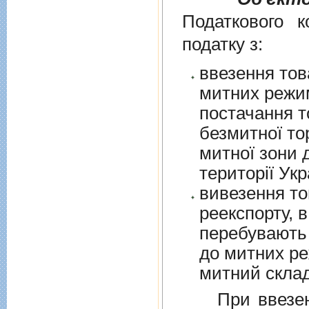
Податкового к
податку з:
ввезення тов
митних режим
постачання т
безмитної торгів
митної зони для їх 
території Укр
вивезення то
реекспорту, в
перебувають у в
до митних режим
митний склад
При ввезенні 