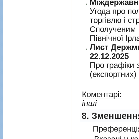
Угода про по
торгiвлю i ст
Сполученим К
Пiвнiчної Iрл
Лист Держми
22.12.2025
Про графiки 
(експортних)
Коментарі:
інші
8. Зменшенн
Преференція