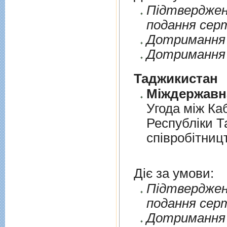
Пiдтверджен
подання сер
Дотримання п
Дотримання 
Таджикистан
Угода мiж Ка
Республiки Т
спiвробiтниц
Діє за умови:
Пiдтверджен
подання сер
Дотримання п