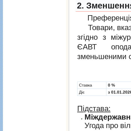
2. Зменшенн
Преференція
Товари, вказан
згiдно з мiжу
ЄАВТ опода
зменьшеними с
Cтавка
0 %
Діє
з 01.01.202
Підстава:
Угода про вi