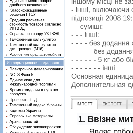
iншому мiсцi не за
Единый список товаров
двойного назначения
- iншi, включаючи 
Классификационные
решения ГТСУ
пiдпозицiї 2008 19
Средняя расчетная
стоимость товаров согласно
- - сумiшi:
УКТВЭД
- - - iншi:
Справка по товару УКТВЭД
Таможенный калькулятор
- - - - без додання
Таможенный калькулятор
для граждан (M16)
- - - - - без дода
Расчет импорта автомобиля
- - - - - - 5 кг або 
Информационная поддержка
- - - - - - - iншi
Электронное декларирование
NCTS Фаза 5
Основная единица
Единое окно для
Дополнительная е
международной торговли
Время ожидания в пунктах
пропуска
Проверить ГТД
ІМПОРТ
ЕКСПОРТ
Таможенный кодекс Украины
Кодексы Украины
Справочные материалы
1. Ввізне ми
Архив новостей
Обсуждение законопроектов
Являє собою п
Удаленный контроль ГТД