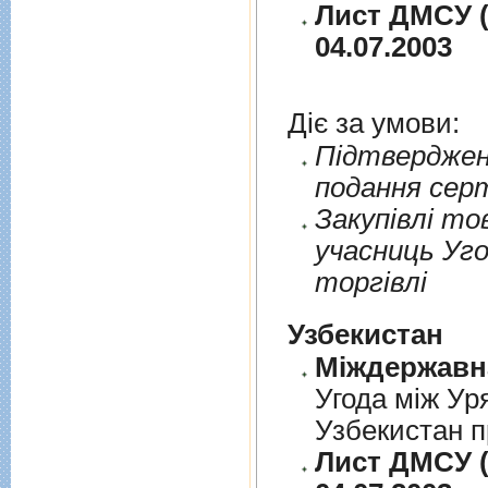
Лист ДМСУ (
04.07.2003
Діє за умови:
Пiдтверджен
подання сер
Закупiвлi то
учасниць Уго
торгiвлi
Узбекистан
Угода між Ур
Узбекистан п
Лист ДМСУ (