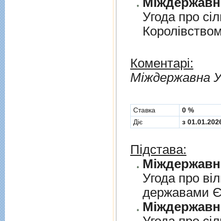
Угода про сi
Королiвством
Коментарі:
Мiждержавна У
Cтавка
0 %
Діє
з 01.01.202
Підстава:
Угода про вi
державами 