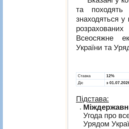
Вказані у ком
та походять 
знаходяться у 
розрахованих
Всеосяжне е
України та Уря
Cтавка
12%
Діє
з 01.07.202
Підстава:
Угода про вс
Урядом Укра