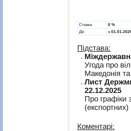
Cтавка
0 %
Діє
з 01.01.202
Підстава:
Угода про вi
Македонiя та
Лист Держми
22.12.2025
Про графiки 
(експортних)
Коментарі: