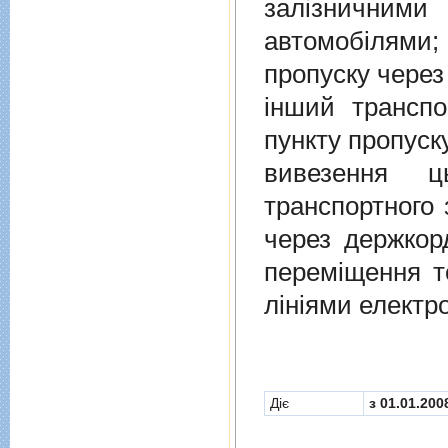
залiзничними
автомобiлями
пропуску через
iнший транспо
пункту пропуск
вивезення ц
транспортного 
через держкор
перемiщення т
лiнiями електр
Діє
з 01.01.200