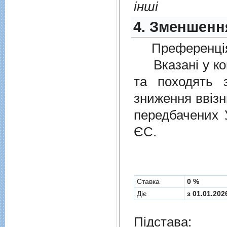
інші
4. Зменшення
Преференція
Вказані у ком
та походять 
зниження ввізн
передбачених
ЄС.
Cтавка
0 %
Діє
з 01.01.202
Підстава: