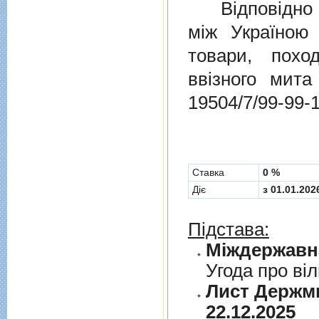
Відповідно 
мiж Україною
товари, пох
ввізного мит
19504/7/99-99-
Cтавка
0 %
Діє
з 01.01.202
Підстава:
Угода про вi
Лист Держми
22.12.2025