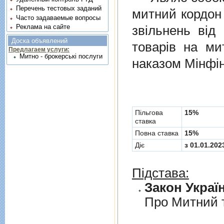
Перечень тестовых заданий
митний кордон 
Часто задаваемые вопросы
звiльнень вiд
Реклама на сайте
Доска объявлений
товарiв на ми
Предлагаем услуги:
Митно - брокерські послуги
наказом Мінфін
Пільгова
15%
ставка
Повна ставка
15%
Діє
з 01.01.202
Підстава:
Закон Україн
Про Митний 