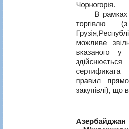
Чорногорія.
В рамках дiю
торгiвлю (
Грузiя,Респу
можливе звіл
вказаного у 
здійснюєтьс
сертификата 
правил прямо
закупівлі), що
Азербайджан