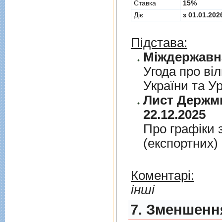
Cтавка
15%
Діє
з 01.01.202
Підстава:
Угода про вiл
України та У
Лист Держми
22.12.2025
Про графiки 
(експортних)
Коментарі:
інші
7. Зменшення