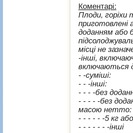
Коментарі:
Плоди, горiхи 
приготовленi а
доданням або б
пiдсолоджуваль
мiсцi не зазначе
-iншi, включаючи 
- -сумiшi:
- - -iншi:
- - - -без дода
- - - - -без додання
масою нетто:
- - - - - -5 кг а
- - - - - - -iншi