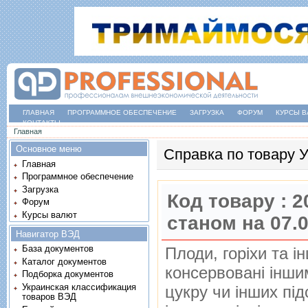
ГЛАВНАЯ
ПРОГРАММНОЕ ОБЕСПЕЧЕНИЕ
ЗАГРУЗКА
ФОРУМ
КУРСЫ В
КОНТАКТЫ
Вы здесь
Главная
Основное меню
Справка по товару
Главная
Программное обеспечение
Загрузка
Код товару :
2
Форум
Курсы валют
станом на 07.
Навигатор ВЭД
База документов
Плоди, горiхи та i
Каталог документов
консервованi iнши
Подборка документов
Украинская классификация
цукру чи iнших пi
товаров ВЭД