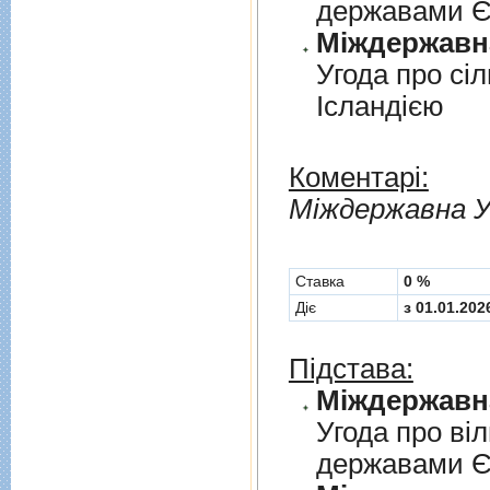
державами 
Угода про сi
Iсландiєю
Коментарі:
Мiждержавна У
Cтавка
0 %
Діє
з 01.01.202
Підстава:
Угода про вi
державами 