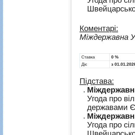
Угода про сi
Швейцарськ
Коментарі:
Мiждержавна У
Cтавка
0 %
Діє
з 01.01.202
Підстава:
Угода про вi
державами 
Угода про сi
Швейцарськ