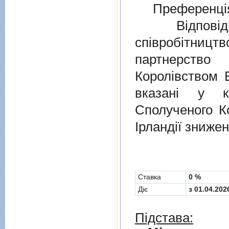
Преференція
Відповідно
співробітниц
партнерств
Королівством В
вказані у к
Сполученого Ко
Ірландії знижен
Cтавка
0 %
Діє
з 01.04.202
Підстава: