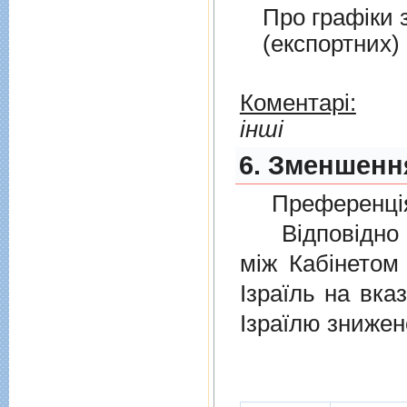
Про графiки 
(експортних)
Коментарі:
інші
6. Зменшення
Преференція
Відповідно 
мiж Кабінетом
Ізраїль на вка
Ізраїлю знижен