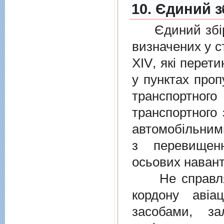
10. Єдиний з
Єдиний збiр с
визначених у
с
XIV
, якi перет
у пунктах проп
транспортно
транспортного 
автомобiльними
з перевищен
осьових навант
Не справляєт
кордону авiа
засобами, за