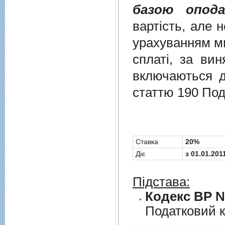
базою опода
вартість, але 
урахуванням ми
сплаті, за ви
включаються до
статтю 190 Под
Cтавка
20%
Діє
з 01.01.201
Підстава:
Кодекс ВР № 
Податковий к