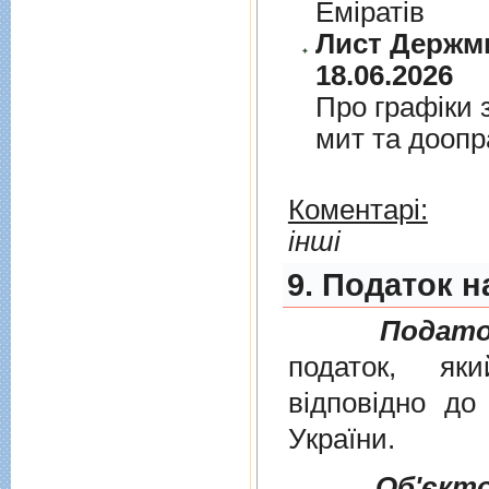
Емiратiв
Лист Держми
18.06.2026
Про графiки 
мит та дооп
Коментарі:
інші
9. Податок н
Подато
податок, як
вiдповiдно д
України
.
Об'єкт