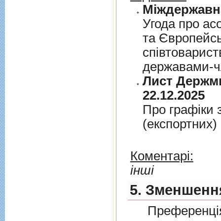
Угода про асо
та Європейс
спiвтовариств
державами-чл
Лист Держми
22.12.2025
Про графiки 
(експортних)
Коментарі:
інші
5. Зменшення
Преференція