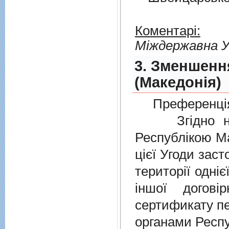
Коментарі:
Мiждержавна У
3. Зменшенн
(Македонія)
Преференція
Згідно нов
Республікою Ма
цієї Угоди заст
території одніє
іншої догов
сертификату п
органами Респу