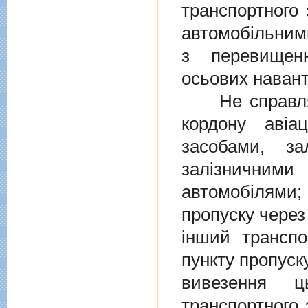
транспортного 
автомобiльними
з перевищен
осьових навант
Не справляєт
кордону авiа
засобами, за
залiзничними
автомобiлями
пропуску через
iнший транспо
пункту пропуск
вивезення ц
транспортного 