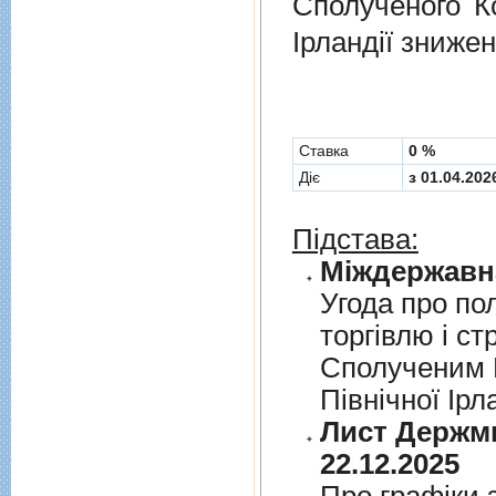
Сполученого Ко
Ірландії знижен
Cтавка
0 %
Діє
з 01.04.202
Підстава:
Угода про по
торгiвлю i ст
Сполученим К
Пiвнiчної Iрл
Лист Держми
22.12.2025