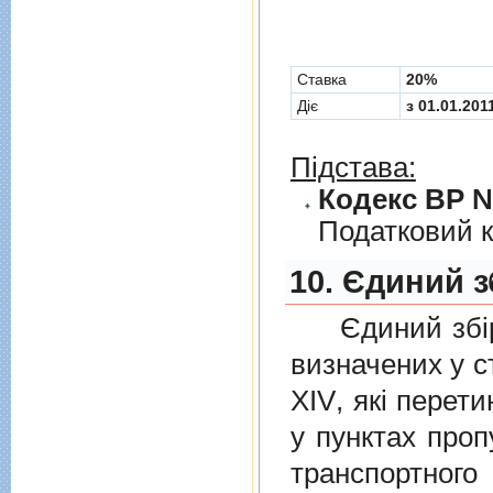
Cтавка
20%
Діє
з 01.01.201
Підстава:
Кодекс ВР № 
Податковий к
10. Єдиний з
Єдиний збiр с
визначених у
с
XIV
, якi перет
у пунктах проп
транспортно