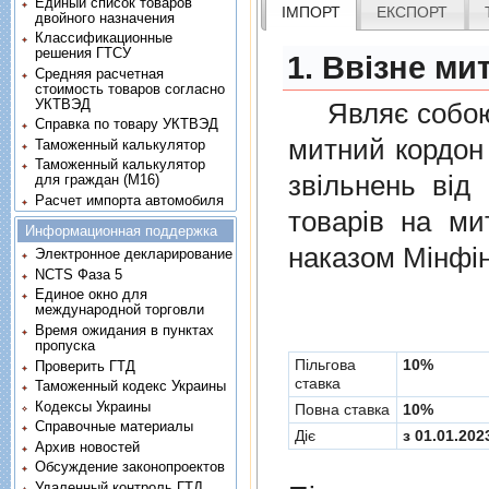
Единый список товаров
ІМПОРТ
ЕКСПОРТ
двойного назначения
Классификационные
решения ГТСУ
1. Ввізне ми
Средняя расчетная
стоимость товаров согласно
УКТВЭД
Являє собою п
Справка по товару УКТВЭД
митний кордон 
Таможенный калькулятор
Таможенный калькулятор
звiльнень вiд
для граждан (M16)
Расчет импорта автомобиля
товарiв на ми
Информационная поддержка
наказом Мінфін
Электронное декларирование
NCTS Фаза 5
Единое окно для
международной торговли
Время ожидания в пунктах
пропуска
Пільгова
10%
Проверить ГТД
ставка
Таможенный кодекс Украины
Кодексы Украины
Повна ставка
10%
Справочные материалы
Діє
з 01.01.202
Архив новостей
Обсуждение законопроектов
Удаленный контроль ГТД