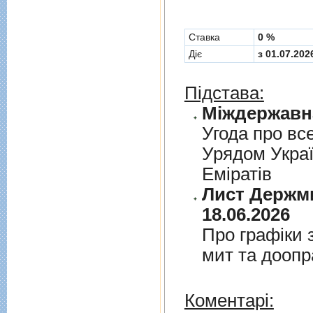
Cтавка
0 %
Діє
з 01.07.202
Підстава:
Угода про вс
Урядом Укра
Емiратiв
Лист Держми
18.06.2026
Про графiки 
мит та дооп
Коментарі: