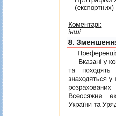
Про графiки 
(експортних)
Коментарі:
інші
8. Зменшенн
Преференція
Вказані у ком
та походять 
знаходяться у 
розрахованих
Всеосяжне е
України та Уря