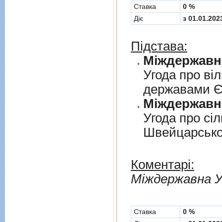
Cтавка
0 %
Діє
з 01.01.202
Підстава:
Угода про вi
державами 
Угода про сi
Швейцарськ
Коментарі:
Мiждержавна У
Cтавка
0 %