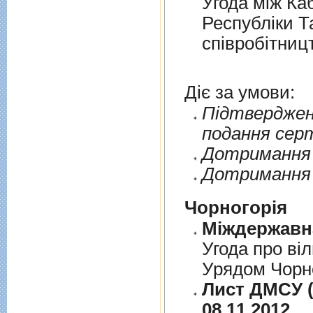
Угода мiж Ка
Республiки Т
спiвробiтниц
Діє за умови:
Пiдтверджен
подання сер
Дотримання п
Дотримання 
Чорногорія
Угода про вi
Урядом Чорно
Лист ДМСУ (д
08.11.2012