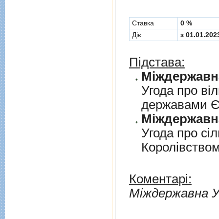
Cтавка
0 %
Діє
з 01.01.202
Підстава:
Угода про вi
державами 
Угода про сi
Королiвством
Коментарі:
Мiждержавна У