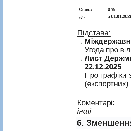
Cтавка
0 %
Діє
з 01.01.202
Підстава:
Угода про вi
Лист Держми
22.12.2025
Про графiки 
(експортних)
Коментарі:
інші
6. Зменшення