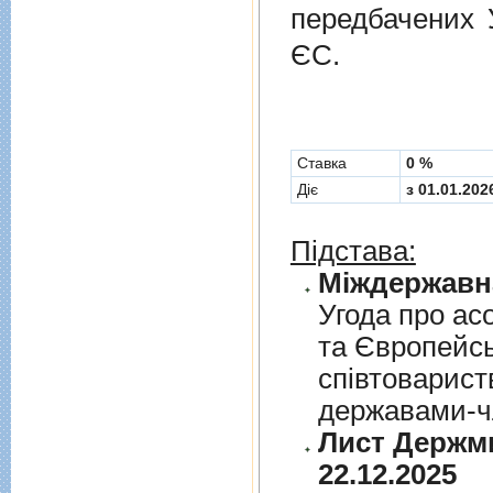
передбачених
ЄС.
Cтавка
0 %
Діє
з 01.01.202
Підстава:
Угода про асо
та Європейс
спiвтовариств
державами-чл
Лист Держми
22.12.2025