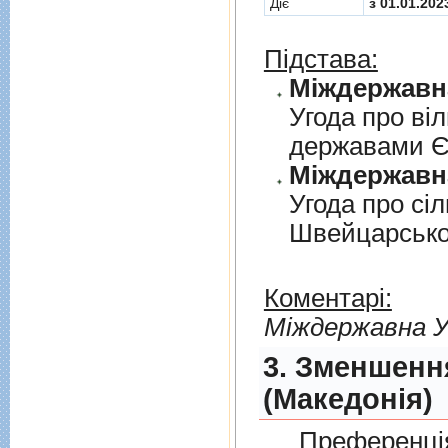
Діє
з 01.01.202
Підстава:
Угода про вi
державами 
Угода про сi
Швейцарськ
Коментарі:
Мiждержавна У
3. Зменшенн
(Македонія)
Преференція