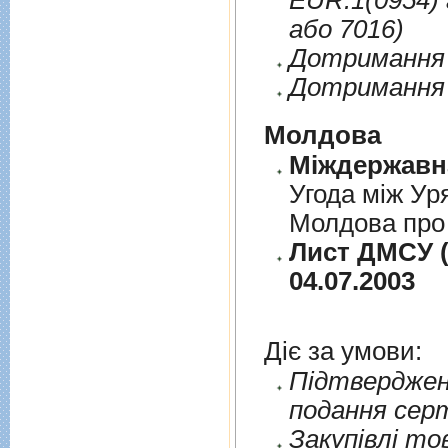
EUR.1(0954) 
або 7016)
Дотримання п
Дотримання 
Молдова
Угода між Ур
Молдова про 
Лист ДМСУ (
04.07.2003
Діє за умови:
Пiдтверджен
подання сер
Закупiвлi то