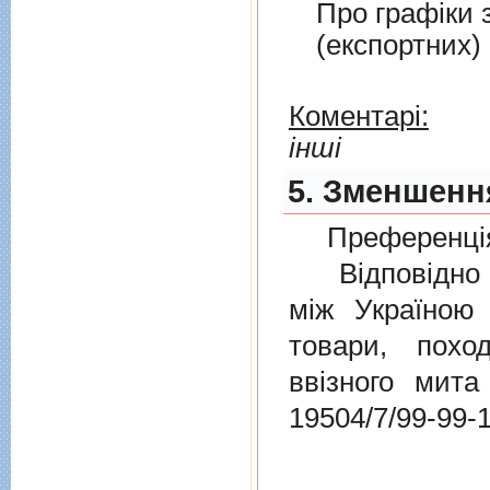
Про графiки 
(експортних)
Коментарі:
інші
5. Зменшення
Преференція
Відповідно 
мiж Україною
товари, пох
ввізного мит
19504/7/99-99-