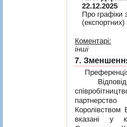
22.12.2025
Про графiки 
(експортних)
Коментарі:
інші
7. Зменшення
Преференція
Відповідно
співробітниц
партнерств
Королівством В
вказані у к