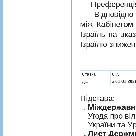
Преференція
Відповідно 
мiж Кабінетом
Ізраїль на вка
Ізраїлю знижен
Cтавка
0 %
Діє
з 01.01.202
Підстава:
Угода про вiл
України та У
Лист Держми