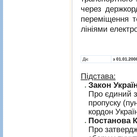
через держкор
перемiщення т
лiнiями електр
Діє
з 01.01.200
Підстава:
Закон Україн
Про єдиний з
пропуску (пу
кордон Украї
Постанова К
Про затверд