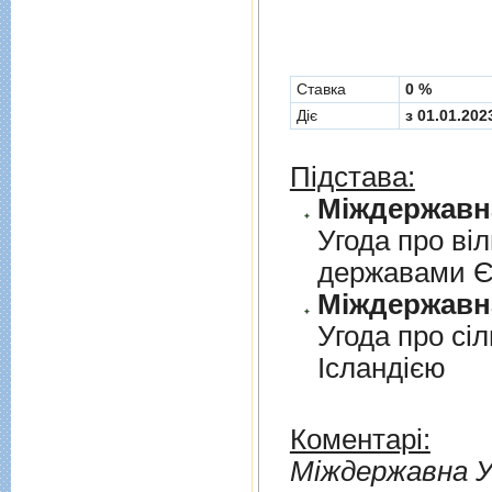
Cтавка
0 %
Діє
з 01.01.202
Підстава:
Угода про вi
державами 
Угода про сi
Iсландiєю
Коментарі:
Мiждержавна У