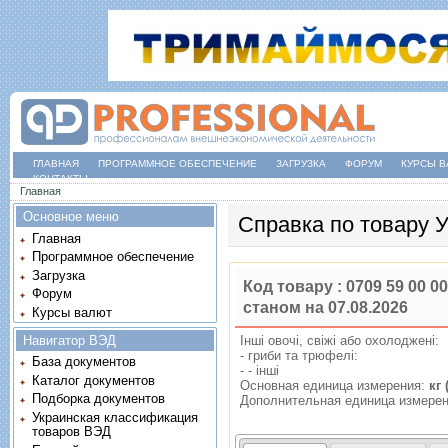
ГЛАВНАЯ
ПРОГРАММНОЕ ОБЕСПЕЧЕНИЕ
ЗАГРУЗКА
ФОРУМ
КУРСЫ В
КОНТАКТЫ
Вы здесь
Главная
Основное меню
Справка по товару
Главная
Программное обеспечение
Загрузка
Код товару :
0709 59 00 00
Форум
станом на 07.08.2026
Курсы валют
Навигатор ВЭД
Iншi овочi, свiжi або охолодженi:
- гриби та трюфелi:
База документов
- - iншi
Каталог документов
Основная единица измерения:
кг 
Подборка документов
Дополнительная единица измере
Украинская классификация
товаров ВЭД