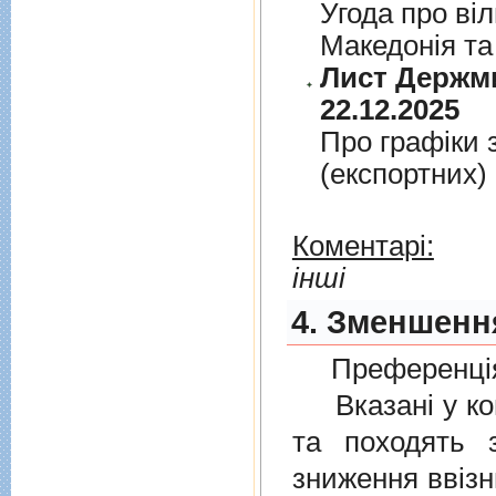
Угода про вi
Македонiя та
Лист Держми
22.12.2025
Про графiки 
(експортних)
Коментарі:
інші
4. Зменшення
Преференція
Вказані у ком
та походять 
зниження ввізн