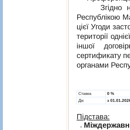
Згідно нов
Республікою Ма
цієї Угоди заст
території одніє
іншої догов
сертификату п
органами Респу
Cтавка
0 %
Діє
з 01.01.202
Підстава: