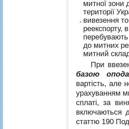
митної зони для їх 
території Укр
вивезення то
реекспорту, в
перебувають у в
до митних режим
митний склад
При ввезенні 
базою опода
вартість, але 
урахуванням ми
сплаті, за ви
включаються до
статтю 190 Под