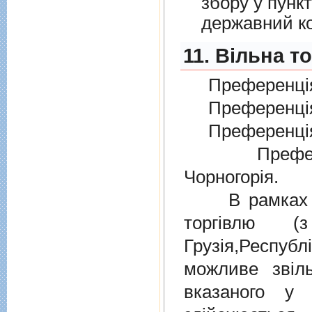
збору у пунк
державний к
11. Вільна т
Преференція
Преференція
Преференція
Преферен
Чорногорія.
В рамках дiю
торгiвлю (
Грузiя,Респу
можливе звіл
вказаного у 