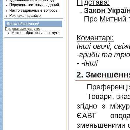
Підстава:
Перечень тестовых заданий
Закон Україн
Часто задаваемые вопросы
Реклама на сайте
Про Митний 
Доска объявлений
Предлагаем услуги:
Митно - брокерські послуги
Коментарі:
Iншi овочi, свi
-гриби та трю
- -iншi
2. Зменшенн
Преференція
Товари, вказан
згiдно з мiжу
ЄАВТ опода
зменьшеними с