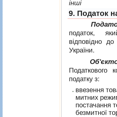
інші
9. Податок н
Подато
податок, як
вiдповiдно д
України
.
Об'єкт
Податкового к
податку з:
ввезення тов
митних режим
постачання т
безмитної торгів