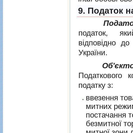
9. Податок н
Подато
податок, як
вiдповiдно д
України
.
Об'єкт
Податкового к
податку з:
ввезення тов
митних режим
постачання т
безмитної торгів
митної зони для їх 