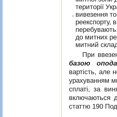
території Укр
вивезення то
реекспорту, в
перебувають у в
до митних режим
митний склад
При ввезенні 
базою опода
вартість, але 
урахуванням ми
сплаті, за ви
включаються до
статтю 190 Под