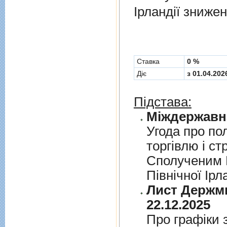
Ірландії знижен
Cтавка
0 %
Діє
з 01.04.202
Підстава:
Угода про по
торгiвлю i ст
Сполученим К
Пiвнiчної Iрл
Лист Держми
22.12.2025
Про графiки 