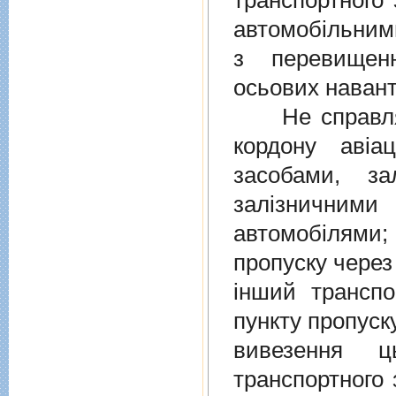
транспортного 
автомобiльними
з перевищен
осьових навант
Не справляєт
кордону авiа
засобами, за
залiзничними
автомобiлями
пропуску через
iнший транспо
пункту пропуск
вивезення ц
транспортного 