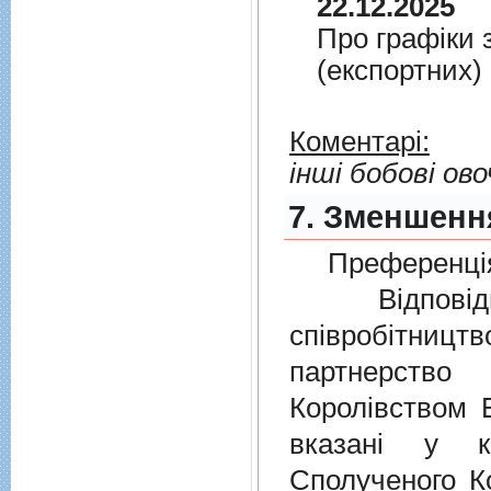
22.12.2025
Про графiки 
(експортних)
Коментарі:
інші бобові ово
7. Зменшення
Преференція
Відповідно
співробітниц
партнерств
Королівством В
вказані у к
Сполученого Ко