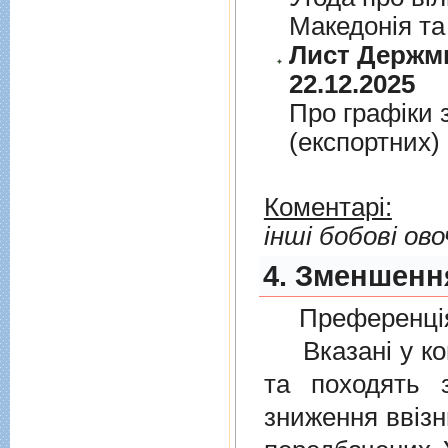
Македонiя та
Лист Держми
22.12.2025
Про графiки 
(експортних)
Коментарі:
інші бобові ово
4. Зменшення
Преференція
Вказані у ком
та походять 
зниження ввізн