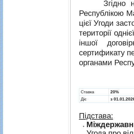
Згідно нов
Республікою Ма
цієї Угоди заст
території одніє
іншої догов
сертификату п
органами Респу
Cтавка
20%
Діє
з 01.01.202
Підстава:
Угода про вi