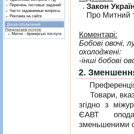
Закон Україн
Перечень тестовых заданий
Часто задаваемые вопросы
Про Митний 
Реклама на сайте
Доска объявлений
Предлагаем услуги:
Коментарі:
Митно - брокерські послуги
Бобовi овочi, лущен
охолодженi:
-iншi бобовi ов
2. Зменшенн
Преференція
Товари, вказан
згiдно з мiжу
ЄАВТ опода
зменьшеними с