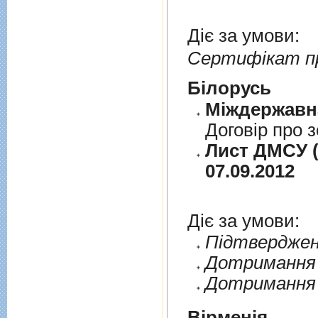
Діє за умови:
Сертифікат п
Бiлорусь
Договiр про з
Лист ДМСУ (д
07.09.2012
Діє за умови:
Пiдтверджен
Дотримання п
Дотримання 
Вірменія