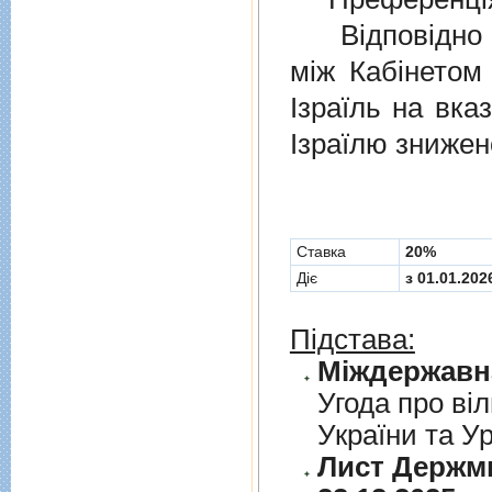
Відповідно 
мiж Кабінетом
Ізраїль на вка
Ізраїлю знижен
Cтавка
20%
Діє
з 01.01.202
Підстава:
Угода про вiл
України та У
Лист Держми