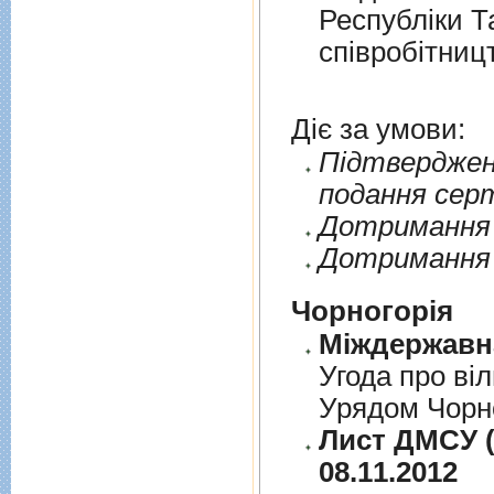
Республiки Т
спiвробiтниц
Діє за умови:
Пiдтверджен
подання сер
Дотримання п
Дотримання 
Чорногорія
Угода про вi
Урядом Чорно
Лист ДМСУ (д
08.11.2012