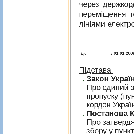
через держкор
перемiщення т
лiнiями електр
Діє
з 01.01.200
Підстава:
Закон Україн
Про єдиний з
пропуску (пу
кордон Украї
Постанова К
Про затверд
збору у пунк