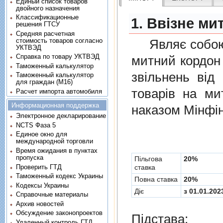
Единый список товаров
двойного назначения
Классификационные
1. Ввізне ми
решения ГТСУ
Средняя расчетная
стоимость товаров согласно
Являє собою п
УКТВЭД
Справка по товару УКТВЭД
митний кордон 
Таможенный калькулятор
звiльнень вiд
Таможенный калькулятор
для граждан (M16)
товарiв на ми
Расчет импорта автомобиля
Информационная поддержка
наказом Мінфін
Электронное декларирование
NCTS Фаза 5
Единое окно для
международной торговли
Время ожидания в пунктах
пропуска
Пільгова
20%
Проверить ГТД
ставка
Таможенный кодекс Украины
Повна ставка
20%
Кодексы Украины
Діє
з 01.01.202
Справочные материалы
Архив новостей
Обсуждение законопроектов
Підстава:
Удаленный контроль ГТД