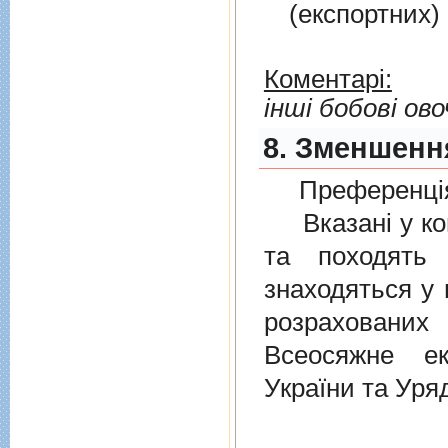
(експортних)
Коментарі:
інші бобові ово
8. Зменшенн
Преференція
Вказані у ком
та походять 
знаходяться у 
розрахованих
Всеосяжне е
України та Уря