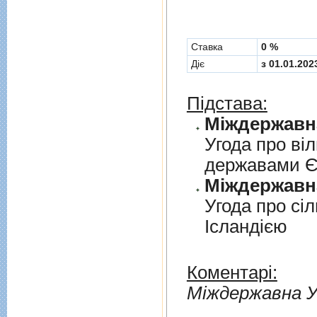
Cтавка
0 %
Діє
з 01.01.202
Підстава:
Угода про вi
державами 
Угода про сi
Iсландiєю
Коментарі:
Мiждержавна У