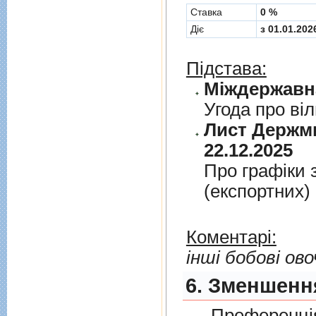
Cтавка
0 %
Діє
з 01.01.202
Підстава:
Угода про вi
Лист Держми
22.12.2025
Про графiки 
(експортних)
Коментарі:
інші бобові ово
6. Зменшення
Преференція