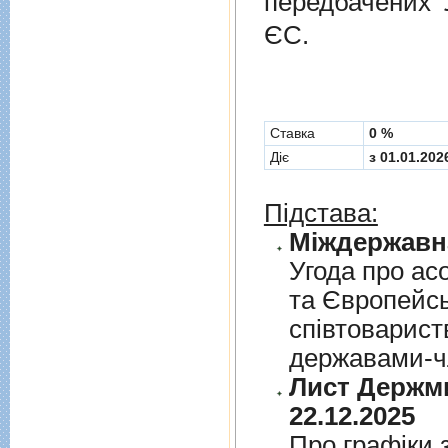
передбачених
ЄС.
Cтавка
0 %
Діє
з 01.01.202
Підстава:
Угода про асо
та Європейс
спiвтовариств
державами-чл
Лист Держми
22.12.2025
Про графiки 