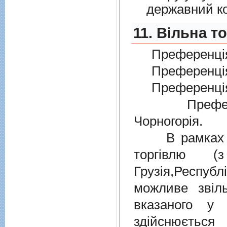
державний к
11. Вільна т
Преференція
Преференція
Преференція
Преферен
Чорногорія.
В рамках дiю
торгiвлю (
Грузiя,Респу
можливе звіл
вказаного у 
здійснюєтьс