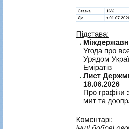
Cтавка
16%
Діє
з 01.07.202
Підстава:
Угода про вс
Урядом Укра
Емiратiв
Лист Держми
18.06.2026
Про графiки 
мит та дооп
Коментарі:
інші бобові ово