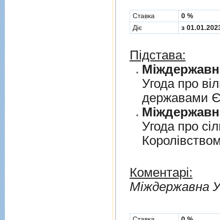
Cтавка
0 %
Діє
з 01.01.202
Підстава:
Угода про вi
державами 
Угода про сi
Королiвством
Коментарі:
Мiждержавна У
Cтавка
0 %