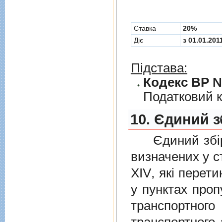
Cтавка
20%
Діє
з 01.01.201
Підстава:
Кодекс ВР № 
Податковий к
10. Єдиний з
Єдиний збiр с
визначених у
с
XIV
, якi перет
у пунктах проп
транспортно