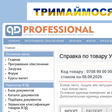
ГЛАВНАЯ
ПРОГРАММНОЕ ОБЕСПЕЧЕНИЕ
ЗАГРУЗКА
ФОРУМ
КУРСЫ В
КОНТАКТЫ
Вы здесь
Главная
Основное меню
Справка по товару
Главная
Программное обеспечение
Загрузка
Код товару :
0708 90 00 00
Форум
станом на 08.08.2026
Курсы валют
Навигатор ВЭД
Бобовi овочi, лущенi або нелущен
- iншi бобовi овочi
База документов
Основная единица измерения:
кг 
Каталог документов
Дополнительная единица измере
Подборка документов
Украинская классификация
товаров ВЭД
ІМПОРТ
ЕКСПОРТ